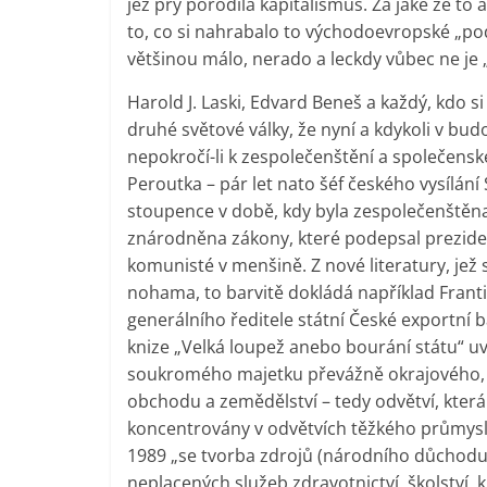
jež prý porodila kapitalismus. Za jaké že to
to, co si nahrabalo to východoevropské „po
většinou málo, nerado a leckdy vůbec ne je 
Harold J. Laski, Edvard Beneš a každý, kdo 
druhé světové války, že nyní a kdykoli v b
nepokročí-li k zespolečenštění a společensk
Peroutka – pár let nato šéf českého vysílán
stoupence v době, kdy byla zespolečenštěna
znárodněna zákony, které podepsal preziden
komunisté v menšině. Z nové literatury, jež s
nohama, to barvitě dokládá například Franti
generálního ředitele státní České exportní 
knize „Velká loupež anebo bourání státu“ uv
soukromého majetku převážně okrajového, z
obchodu a zemědělství – tedy odvětví, kter
koncentrovány v odvětvích těžkého průmysl
1989 „se tvorba zdrojů (národního důchodu) 
neplacených služeb zdravotnictví, školství, 