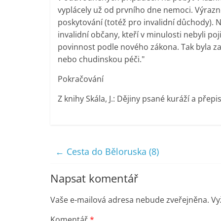
vyplácely už od prvního dne nemoci. Výrazně
poskytování (totéž pro invalidní důchody). 
invalidní občany, kteří v minulosti nebyli po
povinnost podle nového zákona. Tak byla z
nebo chudinskou péči."
Pokračování
Z knihy Skála, J.: Dějiny psané kuráží a pře
←
Cesta do Běloruska (8)
Napsat komentář
Vaše e-mailová adresa nebude zveřejněna.
Vy
Komentář
*