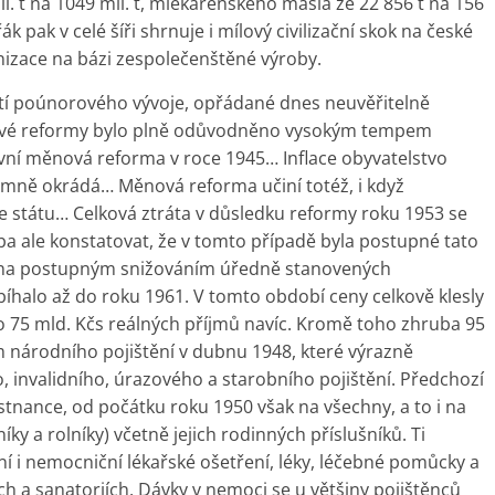
il. t na 1049 mil. t, mlékárenského másla ze 22 856 t na 156
ák pak v celé šíři shrnuje i mílový civilizační skok na české
rnizace na bázi zespolečenštěné výroby.
lostí poúnorového vývoje, opřádané dnes neuvěřitelně
ové reformy bylo plně odůvodněno vysokým tempem
rvní měnová reforma v roce 1945… Inflace obyvatelstvo
ymně okrádá… Měnová reforma učiní totéž, i když
 je státu… Celková ztráta v důsledku reformy roku 1953 se
eba ale konstatovat, že v tomto případě byla postupné tato
vána postupným snižováním úředně stanovených
halo až do roku 1961. V tomto období ceny celkově klesly
olo 75 mld. Kčs reálných příjmů navíc. Kromě toho zhruba 95
 národního pojištění v dubnu 1948, které výrazně
 invalidního, úrazového a starobního pojištění. Předchozí
ěstnance, od počátku roku 1950 však na všechny, a to i na
ky a rolníky) včetně jejich rodinných příslušníků. Ti
ní i nemocniční lékařské ošetření, léky, léčebné pomůcky a
h a sanatoriích. Dávky v nemoci se u většiny pojištěnců