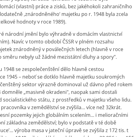
omácí (vlastní) práce a zisků, bez jakéhokoli zahraničního
a dodatečně ‚znárodněného‘ majetku po r. 1948 byla zcela
celkové hodnoty v roce 1989).
é národní jmění bylo výhradně v domácím vlastnictví
ním). Navíc v tomto období ČSSR v plném rozsahu
jetek znárodněný v poválečných letech (hlavně v roce
o směru nebyly už žádné mezistátní dluhy a spory".
u 1948 se zespolečenštění dělo hlavně cestou
 roce 1945 – neboť se dotklo hlavně majetku soukromých
lečenštěný sektor výrazně dominoval už dávno před rokem
48 domněle „masivně okradeni", naopak sami dostali
 socialistického státu, z prostředků v majetku všeho lidu.
racovníka v zemědělství se zvýšila… více než 32krát.
esní pozemky jejich globálním scelením… i melioračními
í základna zemědělství; bylo v podstatě v té době
ce’… výroba masa v jateční úpravě se zvýšila z 172 tis. t