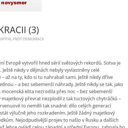
RACII (3)
KAPITÁL PROTI DEMOKRACII
ní Evropě vytvořil hned sérií světových rekordů. Sotva je
 Ještě nikdy v dějinách nebyly vyvlastněny celé
 až na ty, kdo si tu nahrabali sami. Ještě nikdy dříve
jednou – a bez sebemenší náhrady. Ještě nikdy se tak, jako
 a mocenská elita nezrodila přes noc – bez sebemenší
ý majetkový převrat nezplodil z tak tuctových chytráčků –
arvenuové to neměli tak snadné: dílo celých generací
 stát výlučně jeho rozkradením. Ještě žádný majetkový
ledkům. Nejodpudivější projev to našlo v Rusku a dalších
dyž lehce ovládl celou západní a střední Evropu, zahnala ho