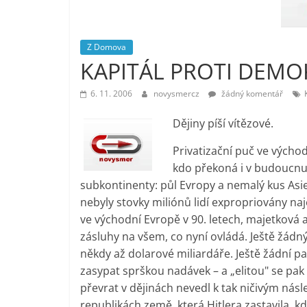
vlastně
prospívá?
Z Domova
KAPITÁL PROTI DEMOK
6. 11. 2006
novysmercz
žádný komentář
Dějiny píší vítězové.
Privatizační puč ve východ
kdo překoná i v budoucnu.
subkontinenty: půl Evropy a nemalý kus Asie –
nebyly stovky miliónů lidí expropriovány na
ve východní Evropě v 90. letech, majetková
zásluhy na všem, co nyní ovládá. Ještě žádn
někdy až dolarové miliardáře. Ještě žádní p
zasypat sprškou nadávek – a „elitou" se pak
převrat v dějinách nevedl k tak ničivým nás
republikách země, která Hitlera zastavila, k