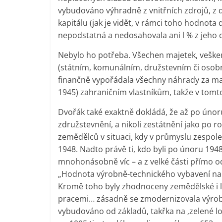
vybudováno výhradně z vnitřních zdrojů, z d
kapitálu (jak je vidět, v rámci toho hodnot
nepodstatná a nedosahovala ani l % z jeho 
Nebylo ho potřeba. Všechen majetek, vešker
(státním, komunálním, družstevním či osob
finančně vypořádala všechny náhrady za ma
1945) zahraničním vlastníkům, takže v tomt
Dvořák také exaktně dokládá, že až po únor
združstevnění, a nikoli zestátnění jako po
zemědělců v situaci, kdy v průmyslu zespo
1948. Nadto právě ti, kdo byli po únoru 19
mnohonásobně víc – a z velké části přímo od
„Hodnota výrobně-technického vybavení na p
Kromě toho byly zhodnoceny zemědělské i l
pracemi… zásadně se zmodernizovala výrobn
vybudováno od základů, takřka na ‚zelené lou