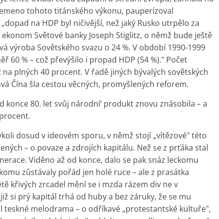
 břemeno tohoto titánského výkonu, pauperízoval
ý „dopad na HDP byl ničivější, než jaký Rusko utrpělo za
ní ekonom Světové banky Joseph Stiglitz, o němž bude ještě
ová výroba Sovětského svazu o 24 %. V období 1990-1999
ř 60 % – což převýšilo i propad HDP (54 %)." Počet
 2 na plných 40 procent. V řadě jiných bývalých sovětských
dová Čína šla cestou věcných, promyšlených reforem.
 konce 80. let svůj národní‘ produkt znovu znásobila – a
 procent.
ykoli dosud v ideovém sporu, v němž stojí „vítězové" této
ých – o povaze a zdrojích kapitálu. Než se z prťáka stal
generace. Viděno až od konce, dalo se pak snáz leckomu
 komu zůstávaly pořád jen holé ruce – ale z prasátka
ětě křivých zrcadel mění se i mzda rázem div ne v
již si prý kapitál trhá od huby a bez záruky, že se mu
l teskné melodrama – o odříkavé „protestantské kultuře",