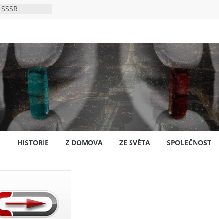
 SSSR
 bylo s
ión?
nsku
A
HISTORIE
Z DOMOVA
ZE SVĚTA
SPOLEČNOST