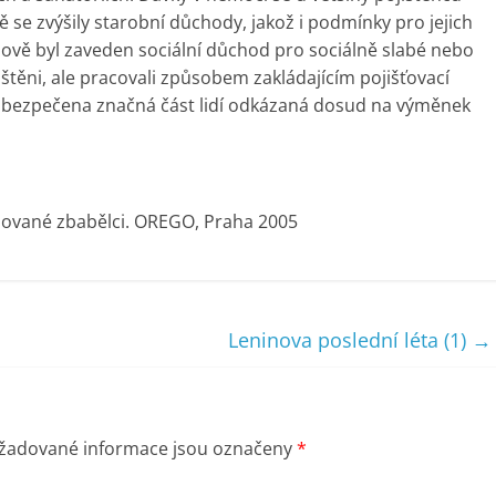
 se zvýšily starobní důchody, jakož i podmínky pro jejich
Nově byl zaveden sociální důchod pro sociálně slabé nebo
jištěni, ale pracovali způsobem zakládajícím pojišťovací
abezpečena značná část lidí odkázaná dosud na výměnek
pisované zbabělci. OREGO, Praha 2005
Leninova poslední léta (1)
→
žadované informace jsou označeny
*