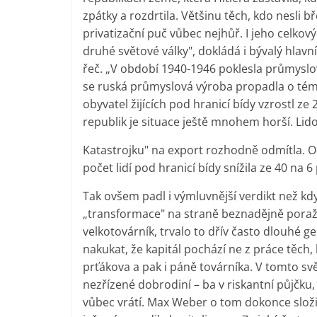
zpátky a rozdrtila. Většinu těch, kdo nesli
privatizační puč vůbec nejhůř. I jeho celkov
druhé světové války", dokládá i bývalý hlav
řeč. „V období 1940-1946 poklesla průmysl
se ruská průmyslová výroba propadla o témě
obyvatel žijících pod hranicí bídy vzrostl ze
republik je situace ještě mnohem horší. Li
Katastrojku" na export rozhodně odmítla. Od
počet lidí pod hranicí bídy snížila ze 40 na 6
Tak ovšem padl i výmluvnější verdikt než kd
„transformace" na straně beznadějně poražen
velkotovárník, trvalo to dřív často dlouhé 
nakukat, že kapitál pochází ne z práce těch,
prťákova a pak i páně továrníka. V tomto sv
nezřízené dobrodiní – ba v riskantní půjčku, 
vůbec vrátí. Max Weber o tom dokonce složi