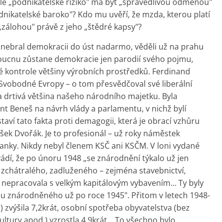
 ale „podnikatelské riziko" má být „spravedlivou odměnou"
dnikatelské baroko"? Kdo mu uvěří, že mzda, kterou platí
„zálohou" právě z jeho „štědré kapsy"?
si nebral demokracii do úst nadarmo, věděli už na prahu
udoucnu zůstane demokracie jen parodií svého pojmu,
é kontrole většiny výrobních prostředků. Ferdinand
í Svobodné Evropy – o tom přesvědčoval své liberální
 drtivá většina našeho národního majetku. Byla
t Beneš na návrh vlády a parlamentu, v nichž bylí
taví tato fakta proti demagogii, která je obrací vzhůru
šek Dvořák. Je to profesionál – už roky náměstek
banky. Nikdy nebyl členem KSČ ani KSČM. V loni vydané
ádí, že po únoru 1948 „se znárodnění týkalo už jen
chátralého, zadluženého – zejména stavebnictví,
á nepracovala s velkým kapitálovým vybavením… Ty byly
u znárodněného už po roce 1945". Přitom v letech 1948-
zvýšila 7,2krát, osobní spotřeba obyvatelstva (bez
kultury apod.) vzrostla 4,9krát… To všechno bylo