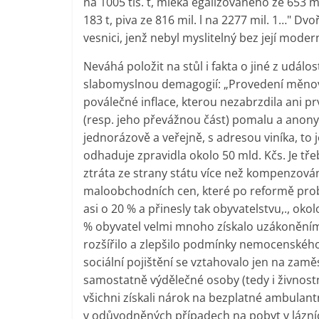
na 1005 tis. t, mléka egalizovaného ze 653 m
183 t, piva ze 816 mil. l na 2277 mil. 1…" Dvoř
vesnici, jenž nebyl myslitelný bez její mode
Neváhá položit na stůl i fakta o jiné z udá
slabomyslnou demagogií: „Provedení měn
poválečné inflace, kterou nezabrzdila ani p
(resp. jeho převážnou část) pomalu a anon
jednorázově a veřejně, s adresou viníka, to
odhaduje zpravidla okolo 50 mld. Kčs. Je tř
ztráta ze strany státu více než kompenzo
maloobchodních cen, které po reformě probí
asi o 20 % a přinesly tak obyvatelstvu,., ok
% obyvatel velmi mnoho získalo uzákoněním
rozšířilo a zlepšilo podmínky nemocenského,
sociální pojištění se vztahovalo jen na zam
samostatně výdělečné osoby (tedy i živnostní
všichni získali nárok na bezplatné ambulant
v odůvodněných případech na pobyt v lázníc