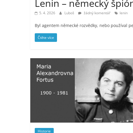
Lenin – německý špió
5. 4. 2026
Luboš
žádný komentář
lenin
Byl agentem německé rozvědky, nebo používal peníz
Čtěte více
Historie