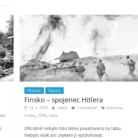
Historie
Názory
Finsko – spojenec Hitlera
,
14. 2. 2025
Luboš
1 komentář
fašismus
,
,
Finsko
SSSR
válka
968
Oficiálně nebylo toto téma považováno za tabu.
í
Nebylo však ani zvykem ji vyzdvihovat.