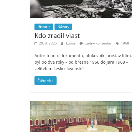
Historie
Názory
Kdo zradil vlast
20. 8. 2025
Luboš
žádný komentář
1968
Autor tohoto dokumentu, plukovník Jaroslav Klím
byl po dva roky – od března 1966 do jara 1968 –
velitelem československé
Čtěte více