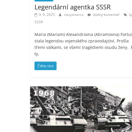
Legendární agentka SSSR
9. 9. 2025
novysmercz
žádný komentář
š
SSSR
Maria (Mariam) Alexandrovna (Abramovna) Fortu
stala legendou vojenského zpravodajství. Prošla
třemi válkami, se všemi tragédiemi osudu ženy. 
ty,
Čtěte více