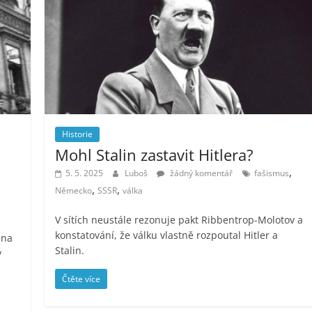
Historie
Mohl Stalin zastavit Hitlera?
,
5. 5. 2025
Luboš
žádný komentář
fašismus
,
,
Německo
SSSR
válka
V sítích neustále rezonuje pakt Ribbentrop-Molotov a
konstatování, že válku vlastně rozpoutal Hitler a
 na
Stalin.
v
Čtěte více