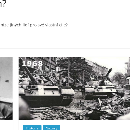
n?
e jiných lidí pro své vlastní cíle?
Historie
Názory