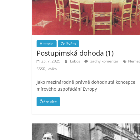
Historie
Ze Světa
Postupimská dohoda (1)
25. 7. 2025
Luboš
žádný komentář
Němec
,
SSSR
válka
jako mezinárodně právně dohodnutá koncepce
mírového uspořádání Evropy
Čtěte více