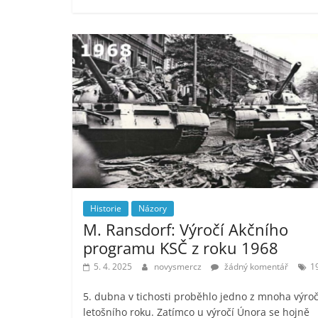
Historie
Názory
M. Ransdorf: Výročí Akčního
programu KSČ z roku 1968
5. 4. 2025
novysmercz
žádný komentář
1
5. dubna v tichosti proběhlo jedno z mnoha výroč
letošního roku. Zatímco u výročí Února se hojně