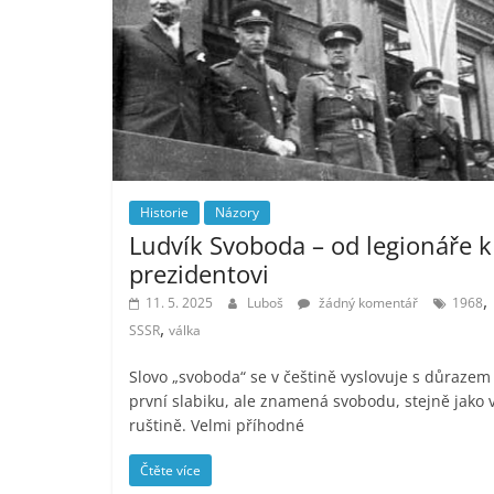
Historie
Názory
Ludvík Svoboda – od legionáře k
prezidentovi
,
11. 5. 2025
Luboš
žádný komentář
1968
,
SSSR
válka
Slovo „svoboda“ se v češtině vyslovuje s důrazem
první slabiku, ale znamená svobodu, stejně jako 
ruštině. Velmi příhodné
Čtěte více