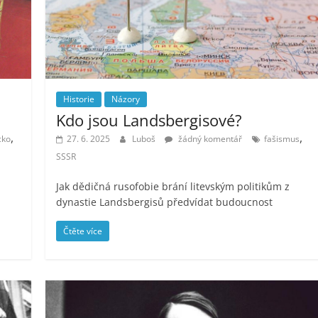
Historie
Názory
Kdo jsou Landsbergisové?
,
,
ko
27. 6. 2025
Luboš
žádný komentář
fašismus
SSSR
Jak dědičná rusofobie brání litevským politikům z
dynastie Landsbergisů předvídat budoucnost
Čtěte více