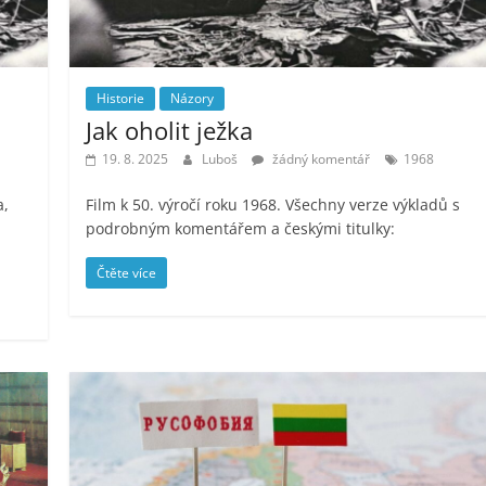
Historie
Názory
Jak oholit ježka
19. 8. 2025
Luboš
žádný komentář
1968
a,
Film k 50. výročí roku 1968. Všechny verze výkladů s
podrobným komentářem a českými titulky:
Čtěte více