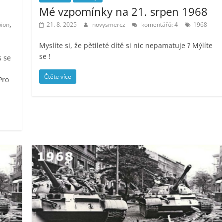
Mé vzpomínky na 21. srpen 1968
,
pion
21. 8. 2025
novysmercz
komentářů: 4
1968
Myslíte si, že pětileté dítě si nic nepamatuje ? Mýlíte
se !
s se
Čtěte více
Pro