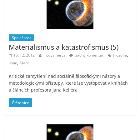
Společnost
Materialismus a katastrofismus (5)
,
15. 12. 2012
novysmercz
žádný komentář
filozofie
,
lenin
Marx
Kritické zamyšlení nad sociálně filosofickými názory a
metodologickými přístupy, které lze vystopovat v knihách
a článcích profesora Jana Kellera
Čtěte více