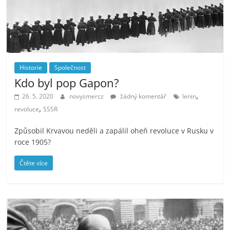
Historie
Společnost
Kdo byl pop Gapon?
,
26. 5. 2020
novysmercz
žádný komentář
lenin
,
revoluce
SSSR
Způsobil Krvavou neděli a zapálil oheň revoluce v Rusku v
roce 1905?
Čtěte více