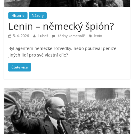
prospívá?
Historie
Názory
Lenin – německý špión?
5. 4. 2026
Luboš
žádný komentář
lenin
Byl agentem německé rozvědky, nebo používal peníze
jiných lidí pro své vlastní cíle?
Čtěte více