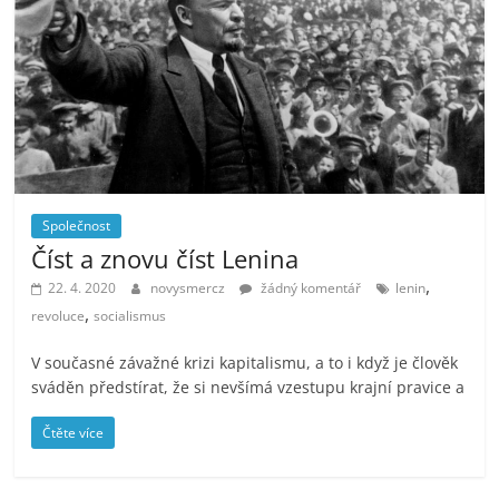
Společnost
Číst a znovu číst Lenina
,
22. 4. 2020
novysmercz
žádný komentář
lenin
,
revoluce
socialismus
V současné závažné krizi kapitalismu, a to i když je člověk
sváděn předstírat, že si nevšímá vzestupu krajní pravice a
Čtěte více