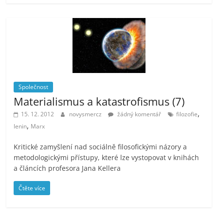
Společnost
Materialismus a katastrofismus (7)
,
15. 12. 2012
novysmercz
žádný komentář
filozofie
,
lenin
Marx
Kritické zamyšlení nad sociálně filosofickými názory a
metodologickými přístupy, které lze vystopovat v knihách
a článcích profesora Jana Kellera
Čtěte více