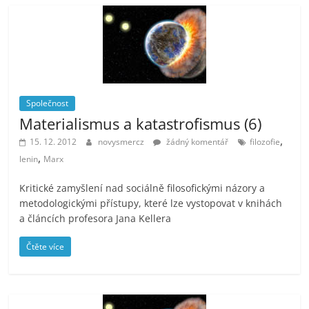
Společnost
Materialismus a katastrofismus (6)
,
15. 12. 2012
novysmercz
žádný komentář
filozofie
,
lenin
Marx
Kritické zamyšlení nad sociálně filosofickými názory a
metodologickými přístupy, které lze vystopovat v knihách
a článcích profesora Jana Kellera
Čtěte více