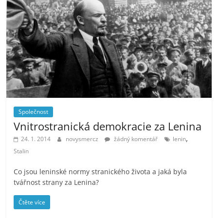
Společnost
Vnitrostranická demokracie za Lenina
,
24. 1. 2014
novysmercz
žádný komentář
lenin
Stalin
Co jsou leninské normy stranického života a jaká byla
tvářnost strany za Lenina?
Čtěte více