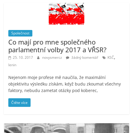
Společnost
Co mají pro mne společného
parlamentní volby 2017 a VŘSR?
,
25. 10. 2017
novysmercz
žádný komentář
KSČ
lenin
Nejenom moje profese mě naučila, že maximální
objektivitu výsledku získám, když budu zkoumat všechny
faktory, nebudu zametat otázky pod koberec,
Čtěte více