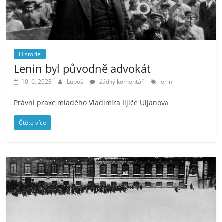
Historie
Lenin byl původně advokát
10. 6. 2023
Luboš
žádný komentář
lenin
Právní praxe mladého Vladimíra Iljiče Uljanova
Čtěte více