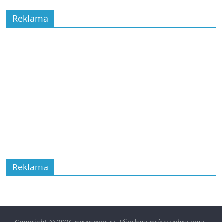
Reklama
Reklama
Copyright © 2026
novysmer.cz
. Všechna práva vyhrazena.