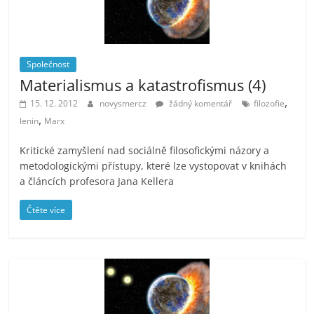
Společnost
Materialismus a katastrofismus (4)
,
15. 12. 2012
novysmercz
žádný komentář
filozofie
,
lenin
Marx
Kritické zamyšlení nad sociálně filosofickými názory a
metodologickými přístupy, které lze vystopovat v knihách
a článcích profesora Jana Kellera
Čtěte více