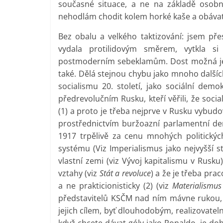
současné situace, a ne na základě osobn
nehodlám chodit kolem horké kaše a obávat
Bez obalu a velkého taktizování: jsem př
vydala protilidovým směrem, vytkla s
postmoderním sebeklamům. Dost možná je j
také. Dělá stejnou chybu jako mnoho další
socialismu 20. století, jako sociální demo
předrevolučním Rusku, kteří věřili, že soci
(1) a proto je třeba nejprve v Rusku vybud
prostřednictvím buržoazní parlamentní dem
1917 trpělivě za cenu mnohých politických
systému (Viz Imperialismus jako nejvyšší s
vlastní zemi (viz Vývoj kapitalismu v Rusku
vztahy (viz
Stát a revoluce
) a že je třeba pra
a ne prakticionisticky (2) (viz
Materialismus
představitelů KSČM nad ním mávne rukou, 
jejich cílem, byť dlouhodobým, realizovate