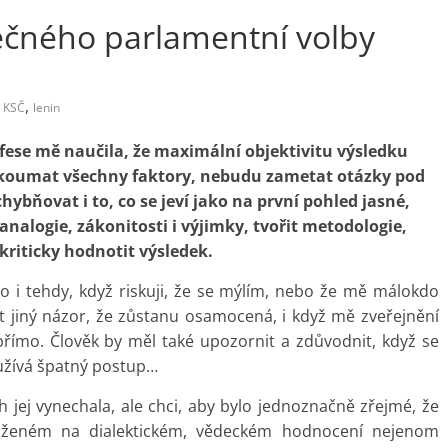
ečného parlamentní volby
,
KSČ
lenin
ese mě naučila, že maximální objektivitu výsledku
koumat všechny faktory, nebudu zametat otázky pod
ybňovat i to, co se jeví jako na první pohled jasné,
nalogie, zákonitosti i výjimky, tvořit metodologie,
 kriticky hodnotit výsledek.
a to i tehdy, když riskuji, že se mýlím, nebo že mě málokdo
t jiný názor, že zůstanu osamocená, i když mě zveřejnění
přímo. Člověk by měl také upozornit a zdůvodnit, když se
užívá špatný postup…
jej vynechala, ale chci, aby bylo jednoznačně zřejmé, že
aloženém na dialektickém, vědeckém hodnocení nejenom