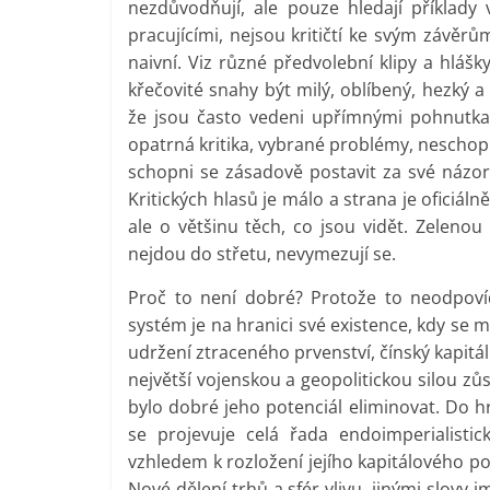
nezdůvodňují, ale pouze hledají příklady
pracujícími, nejsou kritičtí ke svým závěr
naivní. Viz různé předvolební klipy a hláš
křečovité snahy být milý, oblíbený, hezký
že jsou často vedeni upřímnými pohnutkami
opatrná kritika, vybrané problémy, neschopn
schopni se zásadově postavit za své názory
Kritických hlasů je málo a strana je oficiá
ale o většinu těch, co jsou vidět. Zelenou
nejdou do střetu, nevymezují se.
Proč to není dobré? Protože to neodpovíd
systém je na hranici své existence, kdy se m
udržení ztraceného prvenství, čínský kapitál
největší vojenskou a geopolitickou silou zů
bylo dobré jeho potenciál eliminovat. Do hr
se projevuje celá řada endoimperialisti
vzhledem k rozložení jejího kapitálového port
Nové dělení trhů a sfér vlivu, jinými slovy i