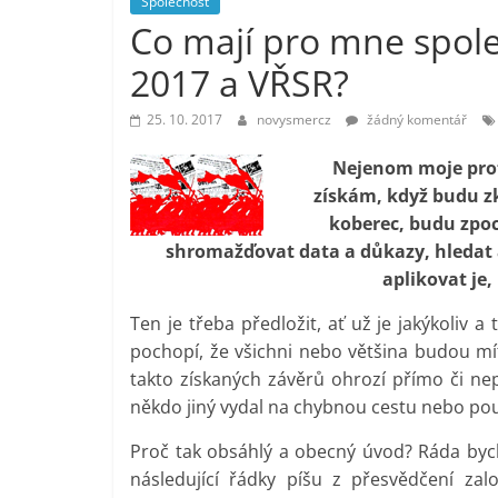
Společnost
vlastně
Co mají pro mne spol
prospívá?
2017 a VŘSR?
25. 10. 2017
novysmercz
žádný komentář
Nejenom moje prof
získám, když budu z
koberec, budu zpoch
shromažďovat data a důkazy, hledat a
aplikovat je,
Ten je třeba předložit, ať už je jakýkoliv 
pochopí, že všichni nebo většina budou mí
takto získaných závěrů ohrozí přímo či ne
někdo jiný vydal na chybnou cestu nebo po
Proč tak obsáhlý a obecný úvod? Ráda bych 
následující řádky píšu z přesvědčení z