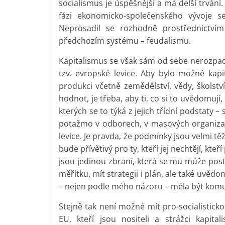
socialismus je úspěšnější a má delší trvání
fázi ekonomicko-společenského vývoje s
Neprosadil se rozhodně prostřednictvím
předchozím systému – feudalismu.
Kapitalismus se však sám od sebe nerozpad
tzv. evropské levice. Aby bylo možné kapi
produkci včetně zemědělství, vědy, školství
hodnot, je třeba, aby ti, co si to uvědomují,
kterých se to týká z jejich třídní podstaty –
potažmo v odborech, v masových organiza
levice. Je pravda, že podmínky jsou velmi těž
bude přívětivý pro ty, kteří jej nechtějí, kt
jsou jedinou zbraní, která se mu může posta
měřítku, mít strategii i plán, ale také uvě
– nejen podle mého názoru – měla být komun
Stejně tak není možné mít pro-socialistick
EU, kteří jsou nositeli a strážci kapita