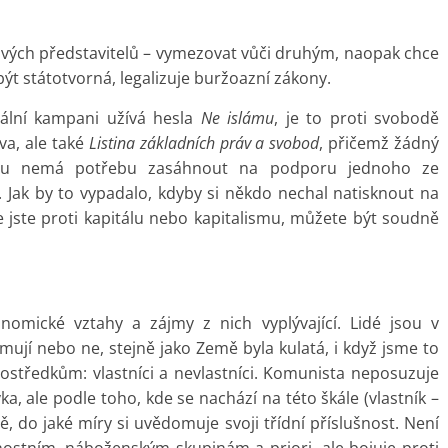
svých představitelů – vymezovat vůči druhým, naopak chce
ýt státotvorná, legalizuje buržoazní zákony.
iální kampani užívá hesla
Ne islámu
, je to proti svobodě
va, ale také
Listina základních práv a svobod
, přičemž žádný
mu nemá potřebu zasáhnout na podporu jednoho ze
í. Jak by to vypadalo, kdyby si někdo nechal natisknout na
e jste proti kapitálu nebo kapitalismu, můžete být soudně
nomické vztahy a zájmy z nich vyplývající. Lidé jsou v
mují nebo ne, stejně jako Země byla kulatá, i když jsme to
rostředkům: vlastníci a nevlastníci. Komunista neposuzuje
ka, ale podle toho, kde se nachází na této škále (vlastník –
, do jaké míry si uvědomuje svoji třídní příslušnost. Není