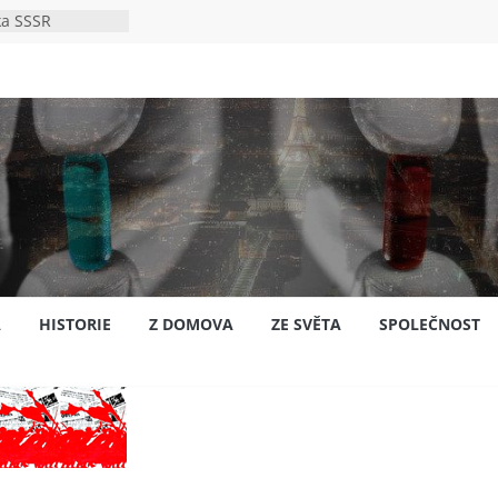
ka SSSR
e
to bylo s
e
pión?
jansku
A
HISTORIE
Z DOMOVA
ZE SVĚTA
SPOLEČNOST