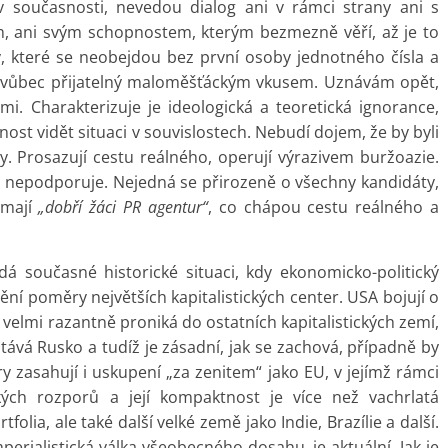
 v současnosti, nevedou dialog ani v rámci strany ani s
ům, ani svým schopnostem, kterým bezmezně věří, až je to
ky, které se neobejdou bez první osoby jednotného čísla a
 a vůbec přijatelný maloměšťáckým vkusem. Uznávám opět,
. Charakterizuje je ideologická a teoretická ignorance,
ost vidět situaci v souvislostech. Nebudí dojem, že by byli
. Prosazují cestu reálného, operují výrazivem buržoazie.
lně nepodporuje. Nejedná se přirozeně o všechny kandidáty,
 mají
„dobří žáci PR agentur“
, co chápou cestu reálného a
á současné historické situaci, kdy ekonomicko-politický
ění poměry největších kapitalistických center. USA bojují o
 velmi razantně proniká do ostatních kapitalistických zemí,
stává Rusko a tudíž je zásadní, jak se zachová, případně by
y zasahují i uskupení „za zenitem“ jako EU, v jejímž rámci
ckých rozporů a její kompaktnost je více než vachrlatá
folia, ale také další velké země jako Indie, Brazílie a další.
mperialistická válka všeobecného dosahu, je aktuální. Jak je