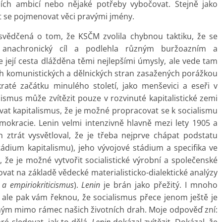
ích ambicí nebo nějaké potřeby vybočovat. Stejně jako
 se pojmenovat věci pravými jmény.
esvědčená o tom, že KSČM zvolila chybnou taktiku, že se
i anachronický cíl a podlehla různým buržoazním a
ejí cesta dlážděna těmi nejlepšími úmysly, ale vede tam
ch komunistických a dělnických stran zasažených porážkou
kraté začátku minulého století, jako menševici a eseři v
alismus může zvítězit pouze v rozvinuté kapitalistické zemi
ovat kapitalismus, že je možné propracovat se k socialismu
okracie. Lenin velmi intenzivně hlavně mezi lety 1905 a
 ztrát vysvětloval, že je třeba nejprve chápat podstatu
tádium kapitalismu), jeho vývojové stádium a specifika ve
), že je možné vytvořit socialistické výrobní a společenské
covat na základě vědecké materialisticko-dialektické analýzy
 a empiriokriticismus
).
Lenin
je brán jako přežitý. I mnoho
ale pak vám řeknou, že socialismus přece jenom ještě je
lným mimo rámec našich životních drah. Moje odpověď zní: