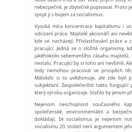
nebezpečné, je zbytečné popisovat. Proto j
spojit ji s bojem za socialismus.
Vysoká míra koncentrace kapitalismu i u
odcizení práce. Majitelé akcionáři ani nevědí
kde se nacházejí. Přivlastňování práce a zi
pracující. Jedná se o složité organismy, k
jakéhokoliv sebemenšího zásahu majitelů. K
nestalo. Pracující by si toho ani nevšimli.
tedy nemohou pracovat ve prospěch těch
Málokdo si to uvědomuje, ale zde bytí p
subjektivní. Zespolečenštit takto fungujíc
který výrobu organizuje. Stačilo by jenom př
Nejenom neschopnost současného kapita
společenské, environmentální a bezpečn
dokládají, že socialismus je nejenom nut
socialismu 20. století není argumentem jeho