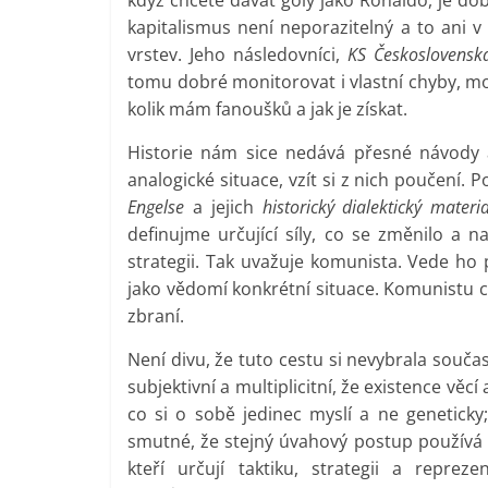
když chcete dávat góly jako Ronaldo, je dob
kapitalismus není neporazitelný a to ani
vrstev. Jeho následovníci,
KS Československ
tomu dobré monitorovat i vlastní chyby, mo
kolik mám fanoušků a jak je získat.
Historie nám sice nedává přesné návody a
analogické situace, vzít si z nich poučení.
Engelse
a jejich
historický dialektický materi
definujme určující síly, co se změnilo a n
strategii. Tak uvažuje komunista. Vede ho 
jako vědomí konkrétní situace. Komunistu c
zbraní.
Není divu, že tuto cestu si nevybrala součas
subjektivní a multiplicitní, že existence věc
co si o sobě jedinec myslí a ne geneticky; v
smutné, že stejný úvahový postup používá i
kteří určují taktiku, strategii a reprez