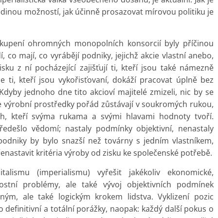
edinou možností, jak účinně prosazovat mírovou politiku je
skupení ohromných monopolních konsorcií byly příčinou
, co mají, co vyrábějí podniky, jejichž akcie vlastní anebo,
sku z ní pocházející zajišťují ti, kteří jsou také námezně
de ti, kteří jsou vykořisťovaní, dokáží pracovat úplně bez
dyby jednoho dne tito akcioví majitelé zmizeli, nic by se
 Ale výrobní prostředky pořád zůstávají v soukromých rukou,
, kteří svýma rukama a svými hlavami hodnoty tvoří.
ředešlo vědomí; nastaly podmínky objektivní, nenastaly
í podniky by bylo snazší než továrny s jedním vlastníkem,
enastavit kritéria výroby od zisku ke společenské potřebě.
lismu (imperialismu) vyřešit jakékoliv ekonomické,
ostní problémy, ale také vývoj objektivních podmínek
ným, ale také logickým krokem lidstva. Vyklizení pozic
 definitivní a totální porážky, naopak: každý další pokus o