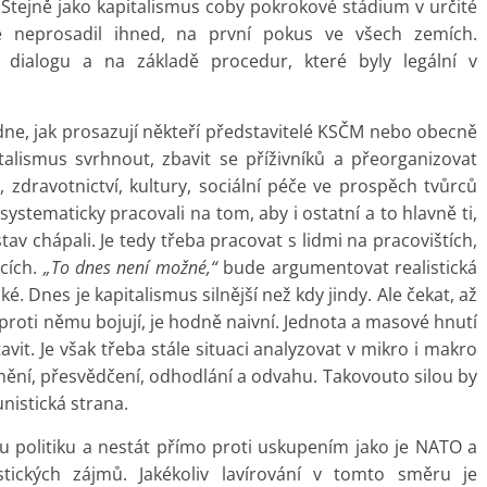
. Stejně jako kapitalismus coby pokrokové stádium v určité
e neprosadil ihned, na první pokus ve všech zemích.
 dialogu a na základě procedur, které byly legální v
ne, jak prosazují někteří představitelé KSČM nebo obecně
talismus svrhnout, zbavit se příživníků a přeorganizovat
, zdravotnictví, kultury, sociální péče ve prospěch tvůrců
 systematicky pracovali na tom, aby i ostatní a to hlavně ti,
 stav chápali. Je tedy třeba pracovat s lidmi na pracovištích,
cích.
„To dnes není možné,“
bude argumentovat realistická
ké. Dnes je kapitalismus silnější než kdy jindy. Ale čekat, až
eří proti němu bojují, je hodně naivní. Jednota a masové hnutí
vit. Je však třeba stále situaci analyzovat v mikro i makro
domění, přesvědčení, odhodlání a odvahu. Takovouto silou by
istická strana.
ou politiku a nestát přímo proti uskupením jako je NATO a
listických zájmů. Jakékoliv lavírování v tomto směru je