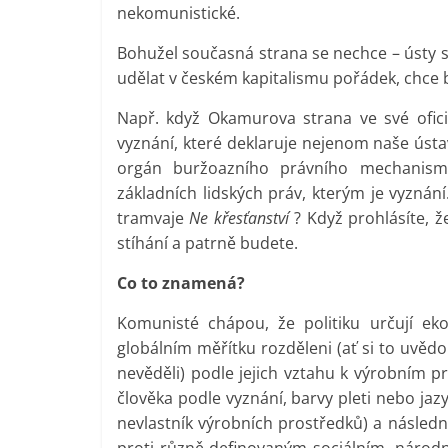
nekomunistické.
Bohužel současná strana se nechce – ústy 
udělat v českém kapitalismu pořádek, chce b
Např. když Okamurova strana ve své ofic
vyznání, které deklaruje nejenom naše ústa
orgán buržoazního právního mechanis
základních lidských práv, kterým je vyznán
tramvaje
Ne křesťanství
? Když prohlásíte, ž
stíhání a patrně budete.
Co to znamená?
Komunisté chápou, že politiku určují eko
globálním měřítku rozděleni (ať si to uvědo
nevěděli) podle jejich vztahu k výrobním p
člověka podle vyznání, barvy pleti nebo jazy
nevlastník výrobních prostředků) a následně