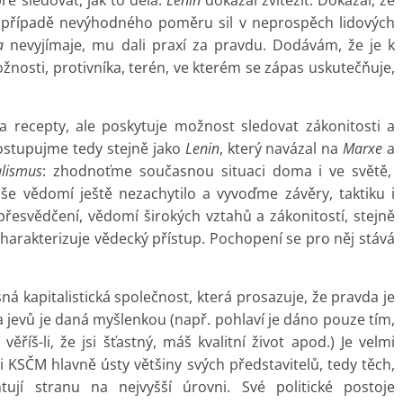
ré sledovat, jak to dělá.
Lenin
dokázal zvítězit. Dokázal, že
 v případě nevýhodného poměru sil v neprospěch lidových
a
nevyjímaje, mu dali praxí za pravdu. Dodávám, že je k
žnosti, protivníka, terén, ve kterém se zápas uskutečňuje,
 recepty, ale poskytuje možnost sledovat zákonitosti a
 Postupujme tedy stejně jako
Lenin
, který navázal na
Marxe
a
alismus
: zhodnoťme současnou situaci doma i ve světě,
aše vědomí ještě nezachytilo a vyvoďme závěry, taktiku i
přesvědčení, vědomí širokých vztahů a zákonitostí, stejně
harakterizuje vědecký přístup. Pochopení se pro něj stává
ná kapitalistická společnost, která prosazuje, že pravda je
í a jevů je daná myšlenkou (např. pohlaví je dáno pouze tím,
ěříš-li, že jsi šťastný, máš kvalitní život apod.) Je velmi
 KSČM hlavně ústy většiny svých představitelů, tedy těch,
entují stranu na nejvyšší úrovni. Své politické postoje