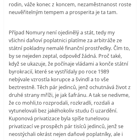
rodin, váže konec z koncem, nezaměstnanost roste
neuvěřitelným tempem a prosperita je ta tam.
Případ Nomury není ojedinělý a stát, tedy my
všichni daňoví poplatnici platíme za arbitráže ze
státní pokladny nemalé finanční prostředky. Čím to,
by se nejeden zeptal, odpověď žádná. Proč také,
když se ukazuje, že počínaje vládami a konče státní
byrokracií, které se vystřídaly po roce 1989
nebývale vzrostla korupce a švindl a to vše
beztrestně. Těch pár jedinců, jenž ochutnává život z
druhé strany mříži, je jak šafránu. A tak se nedivme,
že co mohli,to rozprodali, rozkradli, rozdali a
vytunelovali bez jakéhokoliv studu či uzardění.
Kuponová privatizace byla spíše tunelovou
privatizací ve prospěch pár tisíců jedinců, jenž se
neostýchali okrást nejen daňové poplatníky, ale i