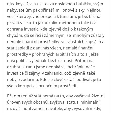
nás kdysi živila / a to za doslovnou hubičku, svým
nabyvatelům pak přináší milionové zisky. Nejinou
věcí, která zjevně přispěla k tunelům, je bezbřehá
privatizace a to jakoukoliv metodou a také tzv.
ochrana investic, kde zjevně došlo k takovým
chybám, dá se říci i záměrným, že mnohým zůstaly
nemalé finanční prostředky ve vlastních kapsách a
stát zaplatil z daní nás všech, nemalé finanční
prostředky v prohraných arbitrážích a to si ještě
naši politici vyjednali beztrestnost. Přitom na
druhou stranu jsme nedokázali ochránit naše
investice či zájmy v zahraničí, což zjevně také
nebylo zadarmo. Kde se člověk stačí podívat, je to
vše o korupci a korupčním prostředí.
Přitom tentýž stát nemá na to, aby zvyšoval životní
úroveň svých občanů, zvyšoval status minimální
mzdy či nutil zaměstnavatelé, aby zvyšovali mzdy,