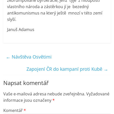
zkorumpované byrokracie, jenž tyje z hloupostí
vlastního národa a zástěrkou jí je bezedný
antikomunismus na který ještě mnozí v této zemí
slyší.
Januš Adamus
←
Návštěva Osvětimi
Zapojení ČR do kampaní proti Kubě
→
Napsat komentář
Vaše e-mailová adresa nebude zveřejněna.
Vyžadované
informace jsou označeny
*
Komentář
*