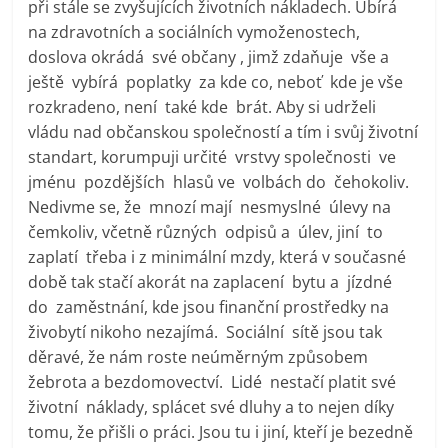
při stále se zvyšujících životních nákladech. Ubírá
na zdravotních a sociálních vymoženostech,
doslova okrádá své občany , jimž zdaňuje vše a
ještě vybírá poplatky za kde co, neboť kde je vše
rozkradeno, není také kde brát. Aby si udrželi
vládu nad občanskou společností a tím i svůj životní
standart, korumpuji určité vrstvy společnosti ve
jménu pozdějších hlasů ve volbách do čehokoliv.
Nedivme se, že mnozí mají nesmyslné úlevy na
čemkoliv, včetně různých odpisů a úlev, jiní to
zaplatí třeba i z minimální mzdy, která v současné
době tak stačí akorát na zaplacení bytu a jízdné
do zaměstnání, kde jsou finanční prostředky na
živobytí nikoho nezajímá. Sociální sítě jsou tak
děravé, že nám roste neúměrným způsobem
žebrota a bezdomovectví. Lidé nestačí platit své
životní náklady, splácet své dluhy a to nejen díky
tomu, že přišli o práci. Jsou tu i jiní, kteří je bezedně