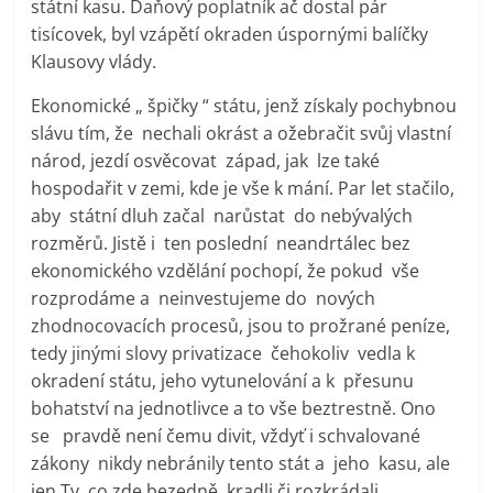
státní kasu. Daňový poplatník ač dostal pár
tisícovek, byl vzápětí okraden úspornými balíčky
Klausovy vlády.
Ekonomické „ špičky “ státu, jenž získaly pochybnou
slávu tím, že nechali okrást a ožebračit svůj vlastní
národ, jezdí osvěcovat západ, jak lze také
hospodařit v zemi, kde je vše k mání. Par let stačilo,
aby státní dluh začal narůstat do nebývalých
rozměrů. Jistě i ten poslední neandrtálec bez
ekonomického vzdělání pochopí, že pokud vše
rozprodáme a neinvestujeme do nových
zhodnocovacích procesů, jsou to prožrané peníze,
tedy jinými slovy privatizace čehokoliv vedla k
okradení státu, jeho vytunelování a k přesunu
bohatství na jednotlivce a to vše beztrestně. Ono
se pravdě není čemu divit, vždyť i schvalované
zákony nikdy nebránily tento stát a jeho kasu, ale
jen Ty, co zde bezedně kradli či rozkrádali.