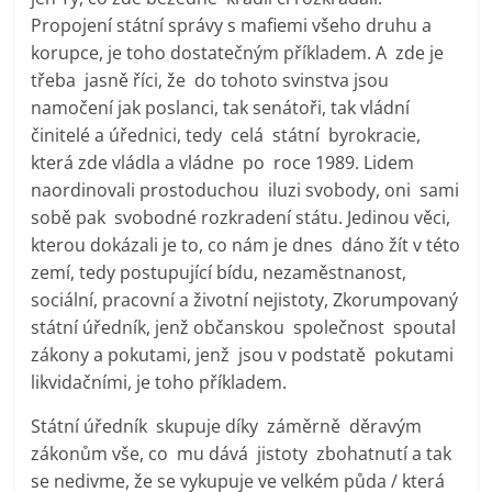
Propojení státní správy s mafiemi všeho druhu a
korupce, je toho dostatečným příkladem. A zde je
třeba jasně říci, že do tohoto svinstva jsou
namočení jak poslanci, tak senátoři, tak vládní
činitelé a úřednici, tedy celá státní byrokracie,
která zde vládla a vládne po roce 1989. Lidem
naordinovali prostoduchou iluzi svobody, oni sami
sobě pak svobodné rozkradení státu. Jedinou věci,
kterou dokázali je to, co nám je dnes dáno žít v této
zemí, tedy postupující bídu, nezaměstnanost,
sociální, pracovní a životní nejistoty, Zkorumpovaný
státní úředník, jenž občanskou společnost spoutal
zákony a pokutami, jenž jsou v podstatě pokutami
likvidačními, je toho příkladem.
Státní úředník skupuje díky záměrně děravým
zákonům vše, co mu dává jistoty zbohatnutí a tak
se nedivme, že se vykupuje ve velkém půda / která