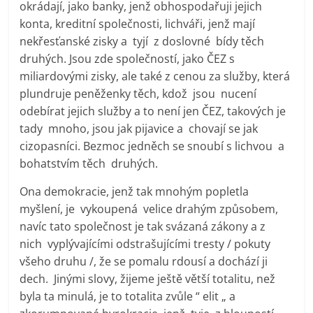
okrádají, jako banky, jenž obhospodařuji jejich
konta, kreditní společnosti, lichváři, jenž mají
nekřesťanské zisky a tyjí z doslovné bídy těch
druhých. Jsou zde společností, jako ČEZ s
miliardovými zisky, ale také z cenou za služby, která
plundruje peněženky těch, kdož jsou nucení
odebírat jejich služby a to není jen ČEZ, takových je
tady mnoho, jsou jak pijavice a chovají se jak
cizopasníci. Bezmoc jedněch se snoubí s lichvou a
bohatstvím těch druhých.
Ona demokracie, jenž tak mnohým popletla
myšlení, je vykoupená velice drahým způsobem,
navíc tato společnost je tak svázaná zákony a z
nich vyplývajícími odstrašujícími tresty / pokuty
všeho druhu /, že se pomalu rdousí a dochází ji
dech. Jinými slovy, žijeme ještě větší totalitu, než
byla ta minulá, je to totalita zvůle “ elit „ a