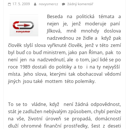
prospívá?
17. 5. 2009
novysmercz
žádný komentář
Beseda na politická témata a
nejen je, jenž moderuje paní
Jílková, mně mnohdy doslova
nadzvednou ze židle a když pak
člověk slyší slova vyřknuté člověk, jenž v této zemí
byl buď co buď ministrem, jako pan Říman, pak to
není jen na nadzvednutí, ale o tom, jací lidé se po
roce 1989 dostali do politiky a to i na ty nejvyšší
místa. Jeho slova, kterými tak obohacoval vědomí
jiných jsou také mottem této polemiky.
To se to vládne, když není žádná odpovědnost,
stát je zadlužen nebývalým způsobem, chybí peníze
na vše, životní úroveň se propadá, domácností
dluží ohromné finanční prostředky, šest z deseti