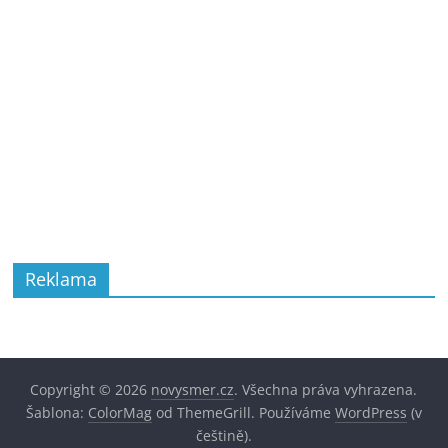
Reklama
Copyright © 2026
novysmer.cz
. Všechna práva vyhrazena.
Šablona:
ColorMag
od ThemeGrill. Používáme
WordPress
(v
češtině).