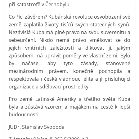
při katastrofě v Černobylu.
Co říci závěrem? Kubánská revoluce osvobození své
země zaplatila životy tisíců svých statečných synů.
Nezávislá Kuba má plné právo na svou suverenitu a
sebeurčení. Nikdo nemá právo vměšovat se do
jejích vnitřních záležitostí a diktovat jí, jakým
způsobem má upravit poměry ve vlastní zemi. Bylo
by načase, aby tyto zásady, stanovené
mezinárodním právem, konečně pochopila a
respektovala i česká vládnoucí elita a jí přisluhující
organizace a sdělovací prostředky.
Pro země Latinské Ameriky a třetího světa Kuba
byla a zůstává vzorem a majákem na cestě k lepší
budoucnosti.
JUDr. Stanislav Svoboda