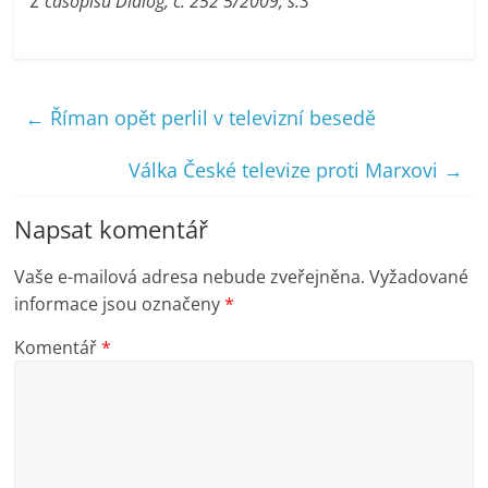
Z časopisu Dialog, č. 252 5/2009, s.3
←
Říman opět perlil v televizní besedě
Válka České televize proti Marxovi
→
Napsat komentář
Vaše e-mailová adresa nebude zveřejněna.
Vyžadované
informace jsou označeny
*
Komentář
*