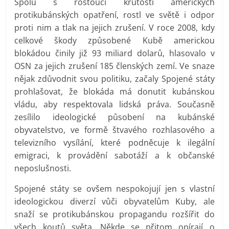
Spolu s rostoucí krutostí amerických
protikubánských opatření, rostl ve světě i odpor
proti nim a tlak na jejich zrušení. V roce 2008, kdy
celkové škody způsobené Kubě americkou
blokádou činily již 93 miliard dolarů, hlasovalo v
OSN za jejich zrušení 185 členských zemí. Ve snaze
nějak zdůvodnit svou politiku, začaly Spojené státy
prohlašovat, že blokáda má donutit kubánskou
vládu, aby respektovala lidská práva. Současně
zesílilo ideologické působení na kubánské
obyvatelstvo, ve formě štvavého rozhlasového a
televizního vysílání, které podněcuje k ilegální
emigraci, k provádění sabotáží a k občanské
neposlušnosti.
Spojené státy se ovšem nespokojují jen s vlastní
ideologickou diverzí vůči obyvatelům Kuby, ale
snaží se protikubánskou propagandu rozšířit do
všech koutů světa. Někde se přitom opírají o