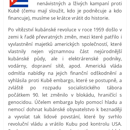
nenávistných a lživých kampaní proti
prospívá?
Kubě (čemu mají sloužit, kdo je podněcuje a kdo
financuje), musíme se krátce vrátit do historie.
Po vítězství kubánské revoluce v roce 1959 došlo v
zemi k řadě převratných změn, mezi které patřilo i
vyvlastnění majetků amerických společností, které
vlastnily nejen významnou část nejúrodnější
kubánské půdy, ale i elektrárenské podniky,
vodárny, dopravní sítě, apod. Americká vláda
odmítla nabídky na jejich finanční odškodnění a
vyhlásila proti Kubě embargo, které se postupně, a
zvláště po rozpadu socialistického tábora
počátkem 90. let změnilo v blokádu, hraničící s
genocidou. Účelem embarga bylo pomocí hladu a
nemocí dohnat kubánské obyvatelstvo k beznaději
a vyvolat tak lidové povstání, které by svrhlo
revoluční vládu a vrátilo Kubu pod kontrolu USA.