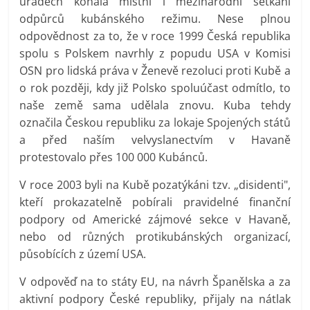
úřadech konala místní i mezinárodní setkání
odpůrců kubánského režimu. Nese plnou
odpovědnost za to, že v roce 1999 Česká republika
spolu s Polskem navrhly z popudu USA v Komisi
OSN pro lidská práva v Ženevě rezoluci proti Kubě a
o rok později, kdy již Polsko spoluúčast odmítlo, to
naše země sama udělala znovu. Kuba tehdy
označila Českou republiku za lokaje Spojených států
a před naším velvyslanectvím v Havaně
protestovalo přes 100 000 Kubánců.
V roce 2003 byli na Kubě pozatýkáni tzv. „disidenti",
kteří prokazatelně pobírali pravidelné finanční
podpory od Americké zájmové sekce v Havaně,
nebo od různých protikubánských organizací,
působících z území USA.
V odpověď na to státy EU, na návrh Španělska a za
aktivní podpory České republiky, přijaly na nátlak