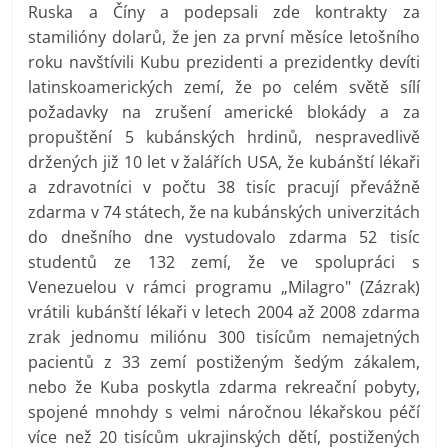
Ruska a Číny a podepsali zde kontrakty za
stamilióny dolarů, že jen za první měsíce letošního
roku navštívili Kubu prezidenti a prezidentky devíti
latinskoamerických zemí, že po celém světě sílí
požadavky na zrušení americké blokády a za
propuštění 5 kubánských hrdinů, nespravedlivě
držených již 10 let v žalářích USA, že kubánští lékaři
a zdravotníci v počtu 38 tisíc pracují převážně
zdarma v 74 státech, že na kubánských univerzitách
do dnešního dne vystudovalo zdarma 52 tisíc
studentů ze 132 zemí, že ve spolupráci s
Venezuelou v rámci programu „Milagro" (Zázrak)
vrátili kubánští lékaři v letech 2004 až 2008 zdarma
zrak jednomu miliónu 300 tisícům nemajetných
pacientů z 33 zemí postiženým šedým zákalem,
nebo že Kuba poskytla zdarma rekreační pobyty,
spojené mnohdy s velmi náročnou lékařskou péčí
více než 20 tisícům ukrajinských dětí, postižených