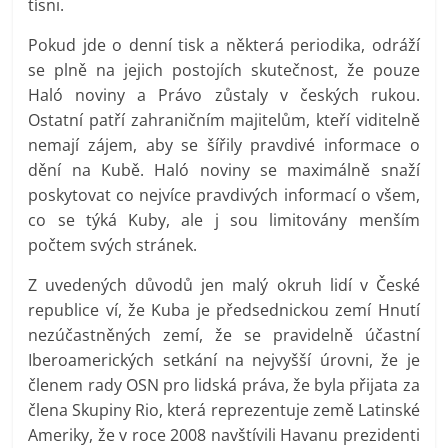
tísni.
Pokud jde o denní tisk a některá periodika, odráží
se plně na jejich postojích skutečnost, že pouze
Haló noviny a Právo zůstaly v českých rukou.
Ostatní patří zahraničním majitelům, kteří viditelně
nemají zájem, aby se šířily pravdivé informace o
dění na Kubě. Haló noviny se maximálně snaží
poskytovat co nejvíce pravdivých informací o všem,
co se týká Kuby, ale j sou limitovány menším
počtem svých stránek.
Z uvedených důvodů jen malý okruh lidí v České
republice ví, že Kuba je předsednickou zemí Hnutí
nezúčastněných zemí, že se pravidelně účastní
Iberoamerických setkání na nejvyšší úrovni, že je
členem rady OSN pro lidská práva, že byla přijata za
člena Skupiny Rio, která reprezentuje země Latinské
Ameriky, že v roce 2008 navštívili Havanu prezidenti