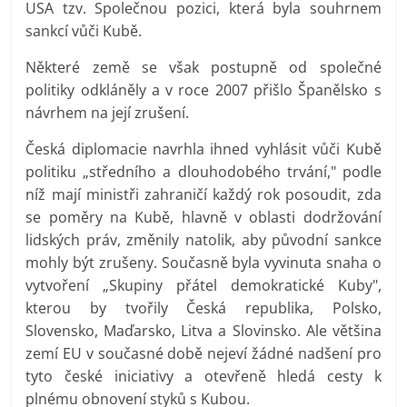
USA tzv. Společnou pozici, která byla souhrnem
sankcí vůči Kubě.
Některé země se však postupně od společné
politiky odkláněly a v roce 2007 přišlo Španělsko s
návrhem na její zrušení.
Česká diplomacie navrhla ihned vyhlásit vůči Kubě
politiku „středního a dlouhodobého trvání," podle
níž mají ministři zahraničí každý rok posoudit, zda
se poměry na Kubě, hlavně v oblasti dodržování
lidských práv, změnily natolik, aby původní sankce
mohly být zrušeny. Současně byla vyvinuta snaha o
vytvoření „Skupiny přátel demokratické Kuby",
kterou by tvořily Česká republika, Polsko,
Slovensko, Maďarsko, Litva a Slovinsko. Ale většina
zemí EU v současné době nejeví žádné nadšení pro
tyto české iniciativy a otevřeně hledá cesty k
plnému obnovení styků s Kubou.