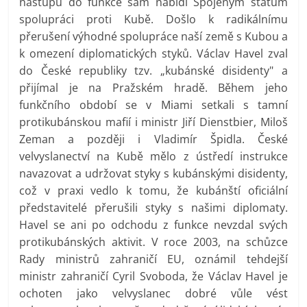
nástupu do funkce sám nabídl Spojeným státům
spolupráci proti Kubě. Došlo k radikálnímu
přerušení výhodné spolupráce naší země s Kubou a
k omezení diplomatických styků. Václav Havel zval
do České republiky tzv. „kubánské disidenty" a
přijímal je na Pražském hradě. Během jeho
funkčního období se v Miami setkali s tamní
protikubánskou mafií i ministr Jiří Dienstbier, Miloš
Zeman a později i Vladimír Špidla. České
velvyslanectví na Kubě mělo z ústředí instrukce
navazovat a udržovat styky s kubánskými disidenty,
což v praxi vedlo k tomu, že kubánští oficiální
představitelé přerušili styky s našimi diplomaty.
Havel se ani po odchodu z funkce nevzdal svých
protikubánských aktivit. V roce 2003, na schůzce
Rady ministrů zahraničí EU, oznámil tehdejší
ministr zahraničí Cyril Svoboda, že Václav Havel je
ochoten jako velvyslanec dobré vůle vést