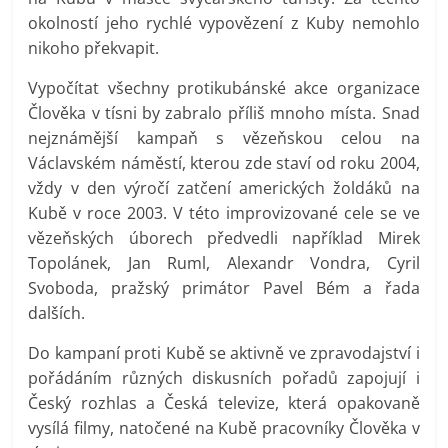
okolností jeho rychlé vypovězení z Kuby nemohlo
nikoho překvapit.
Vypočítat všechny protikubánské akce organizace
Člověka v tísni by zabralo příliš mnoho místa. Snad
nejznámější kampaň s vězeňskou celou na
Václavském náměstí, kterou zde staví od roku 2004,
vždy v den výročí zatčení amerických žoldáků na
Kubě v roce 2003. V této improvizované cele se ve
vězeňských úborech předvedli například Mirek
Topolánek, Jan Ruml, Alexandr Vondra, Cyril
Svoboda, pražský primátor Pavel Bém a řada
dalších.
Do kampaní proti Kubě se aktivně ve zpravodajství i
pořádáním různých diskusních pořadů zapojují i
Český rozhlas a Česká televize, která opakovaně
vysílá filmy, natočené na Kubě pracovníky Člověka v