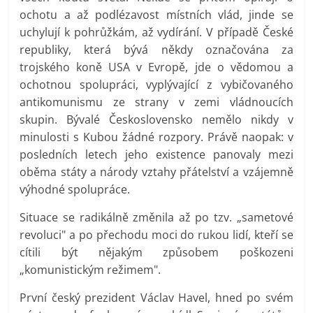
ochotu a až podlézavost místních vlád, jinde se
uchylují k pohrůžkám, až vydírání. V případě České
republiky, která bývá někdy označována za
trojského koně USA v Evropě, jde o vědomou a
ochotnou spolupráci, vyplývající z vybičovaného
antikomunismu ze strany v zemi vládnoucích
skupin. Bývalé Československo nemělo nikdy v
minulosti s Kubou žádné rozpory. Právě naopak: v
posledních letech jeho existence panovaly mezi
oběma státy a národy vztahy přátelství a vzájemně
výhodné spolupráce.
Situace se radikálně změnila až po tzv. „sametové
revoluci" a po přechodu moci do rukou lidí, kteří se
cítili být nějakým způsobem poškozeni
„komunistickým režimem".
První český prezident Václav Havel, hned po svém