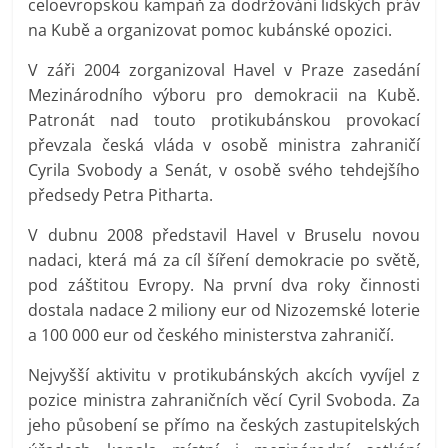
celoevropskou kampaň za dodržování lidských práv
na Kubě a organizovat pomoc kubánské opozici.
V záři 2004 zorganizoval Havel v Praze zasedání
Mezinárodního výboru pro demokracii na Kubě.
Patronát nad touto protikubánskou provokací
převzala česká vláda v osobě ministra zahraničí
Cyrila Svobody a Senát, v osobě svého tehdejšího
předsedy Petra Pitharta.
V dubnu 2008 představil Havel v Bruselu novou
nadaci, která má za cíl šíření demokracie po světě,
pod záštitou Evropy. Na první dva roky činnosti
dostala nadace 2 miliony eur od Nizozemské loterie
a 100 000 eur od českého ministerstva zahraničí.
Nejvyšší aktivitu v protikubánských akcích vyvíjel z
pozice ministra zahraničních věcí Cyril Svoboda. Za
jeho působení se přímo na českých zastupitelských