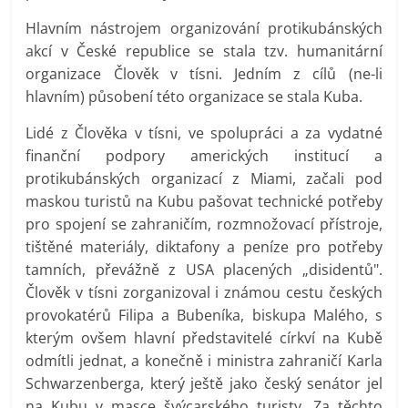
Hlavním nástrojem organizování protikubánských
akcí v České republice se stala tzv. humanitární
organizace Člověk v tísni. Jedním z cílů (ne-li
hlavním) působení této organizace se stala Kuba.
Lidé z Člověka v tísni, ve spolupráci a za vydatné
finanční podpory amerických institucí a
protikubánských organizací z Miami, začali pod
maskou turistů na Kubu pašovat technické potřeby
pro spojení se zahraničím, rozmnožovací přístroje,
tištěné materiály, diktafony a peníze pro potřeby
tamních, převážně z USA placených „disidentů".
Člověk v tísni zorganizoval i známou cestu českých
provokatérů Filipa a Bubeníka, biskupa Malého, s
kterým ovšem hlavní představitelé církví na Kubě
odmítli jednat, a konečně i ministra zahraničí Karla
Schwarzenberga, který ještě jako český senátor jel
na Kubu v masce švýcarského turisty. Za těchto