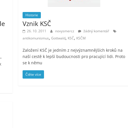
Historie
le
Vznik KSČ
26. 10. 2011
novysmercz
žádný komentář
,
,
,
antikomunismus
Gottwald
KSČ
KSČM
Založení KSČ je jedním z nejvýznamnějších kroků na
naší cestě k lepší budoucnosti pro pracující lidi. Proto
–
se k němu
k
Čtěte více