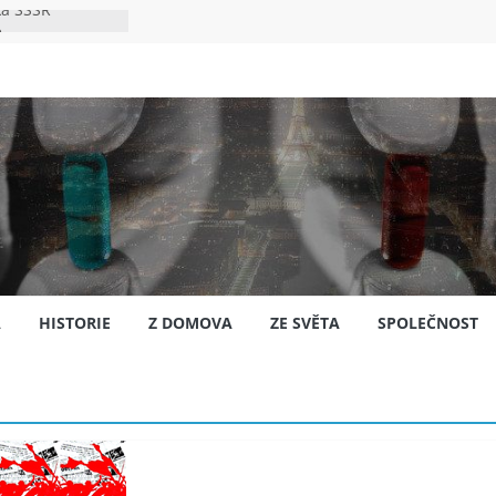
ka SSSR
e
to bylo s
e
pión?
jansku
A
HISTORIE
Z DOMOVA
ZE SVĚTA
SPOLEČNOST