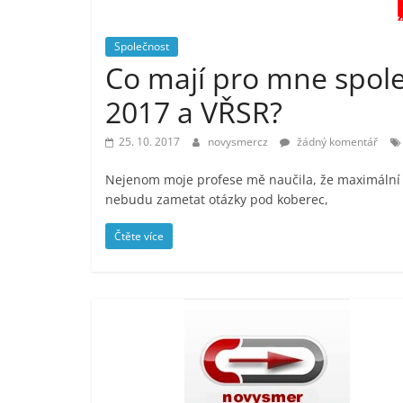
vlastně
prospívá?
Společnost
Co mají pro mne spol
2017 a VŘSR?
25. 10. 2017
novysmercz
žádný komentář
Nejenom moje profese mě naučila, že maximální o
nebudu zametat otázky pod koberec,
Čtěte více