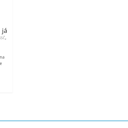
 já
,
KSČ
 na
je