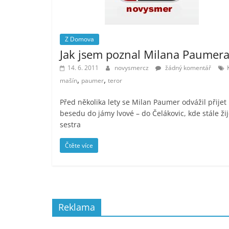
Z Domova
Jak jsem poznal Milana Paumera
14. 6. 2011
novysmercz
žádný komentář
,
,
mašín
paumer
teror
Před několika lety se Milan Paumer odvážil přijet
besedu do jámy lvové – do Čelákovic, kde stále ži
sestra
Čtěte více
Reklama