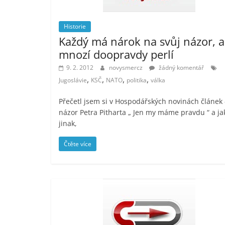
Historie
Každý má nárok na svůj názor, a
mnozí doopravdy perlí
9. 2. 2012
novysmercz
žádný komentář
,
,
,
,
Jugoslávie
KSČ
NATO
politika
válka
Přečetl jsem si v Hospodářských novinách článek 
názor Petra Pitharta „ Jen my máme pravdu “ a ja
jinak,
Čtěte více