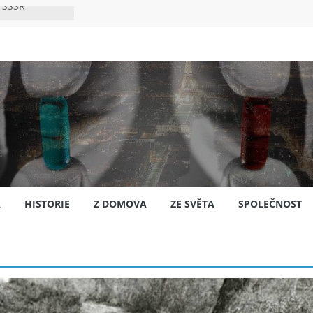
 SSSR
 bylo s
ión?
nsku
A
HISTORIE
Z DOMOVA
ZE SVĚTA
SPOLEČNOST