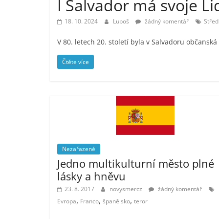
I Salvador má svoje Li
18. 10. 2024
Luboš
žádný komentář
Střed
V 80. letech 20. století byla v Salvadoru občanská 
Čtěte více
Nezařazené
Jedno multikulturní město plné
lásky a hněvu
23. 8. 2017
novysmercz
žádný komentář
,
,
,
Evropa
Franco
španělsko
teror