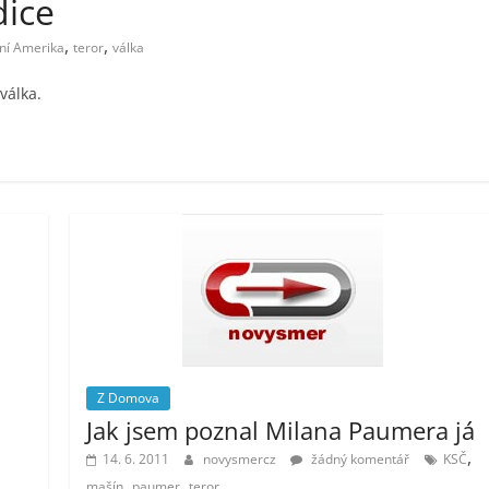
dice
,
,
ní Amerika
teror
válka
válka.
Z Domova
Jak jsem poznal Milana Paumera já
,
14. 6. 2011
novysmercz
žádný komentář
KSČ
,
,
mašín
paumer
teror