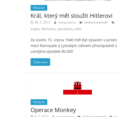
Historie
Král, který měl sloužit Hitlerovi
28. 3. 2012
novysmercz
žádný komentář
,
,
,
anglie
Německo
španělsko
válka
Za úsvitu 15. srpna 1940 měl být vysazen v prost
mezí Ramsyate a Lymským zálivem jihozápadně 
Londýna výsadek 90.000
Čtěte více
Historie
Operace Monkey
5. 2. 2012
novysmercz
žádný komentář
a