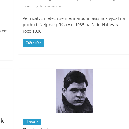
,
interbrigada
španělsko
Ve třicátých letech se mezinárodní fašismus vydal na
pochod. Nejprve přišla v r. 1935 na řadu Habeš, v
olem
roce 1936
Čtěte více
ak
Historie