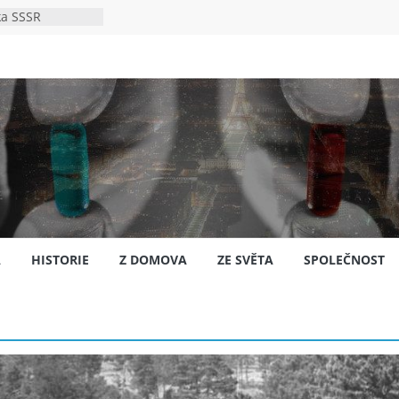
ka SSSR
e
to bylo s
e
pión?
jansku
A
HISTORIE
Z DOMOVA
ZE SVĚTA
SPOLEČNOST