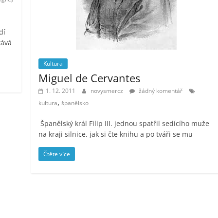
dí
kává
Kultura
Miguel de Cervantes
1. 12. 2011
novysmercz
žádný komentář
,
kultura
španělsko
Španělský král Filip III. jednou spatřil sedícího muže
na kraji silnice, jak si čte knihu a po tváři se mu
Čtěte více