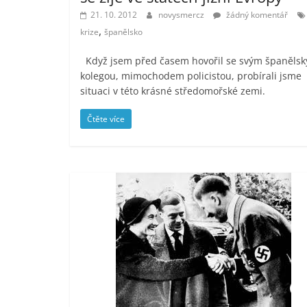
21. 10. 2012
novysmercz
žádný komentář
,
krize
španělsko
Když jsem před časem hovořil se svým španěls
kolegou, mimochodem policistou, probírali jsme
situaci v této krásné středomořské zemi.
Čtěte více