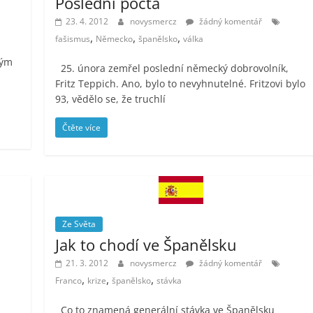
Poslední pocta
23. 4. 2012
novysmercz
žádný komentář
,
,
,
fašismus
Německo
španělsko
válka
kým
25. února zemřel poslední německý dobrovolník,
Fritz Teppich. Ano, bylo to nevyhnutelné. Fritzovi bylo
93, vědělo se, že truchlí
Čtěte více
Ze Světa
Jak to chodí ve Španělsku
21. 3. 2012
novysmercz
žádný komentář
,
,
,
Franco
krize
španělsko
stávka
Co to znamená generální stávka ve Španělsku