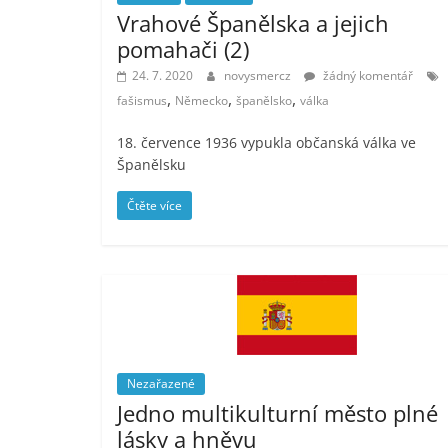
Vrahové Španělska a jejich
pomahači (2)
24. 7. 2020
novysmercz
žádný komentář
,
,
,
fašismus
Německo
španělsko
válka
18. července 1936 vypukla občanská válka ve
Španělsku
Čtěte více
Nezařazené
Jedno multikulturní město plné
lásky a hněvu