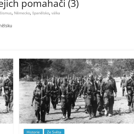
ejich pomahači (3)
,
,
,
ašismus
Německo
španělsko
válka
nělsku
Historie
Ze Světa