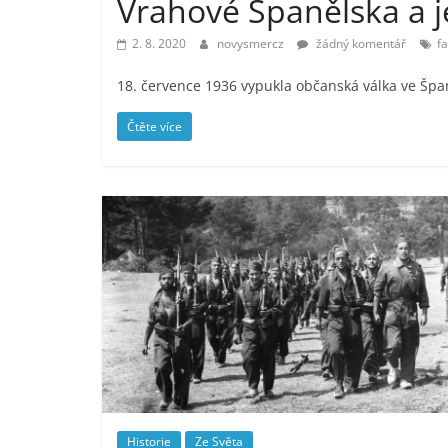
Vrahové Španělska a j
2. 8. 2020
novysmercz
žádný komentář
f
18. července 1936 vypukla občanská válka ve Špa
Čtěte více
Historie
Ze Světa