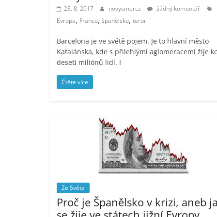
23. 8. 2017
novysmercz
žádný komentář
,
,
,
Evropa
Franco
španělsko
teror
Barcelona je ve světě pojem. Je to hlavní město
Katalánska, kde s přilehlými aglomeracemi žije k
deseti miliónů lidí. I
Čtěte více
Ze Světa
Proč je Španělsko v krizi, aneb j
se žije ve státech jižní Evropy