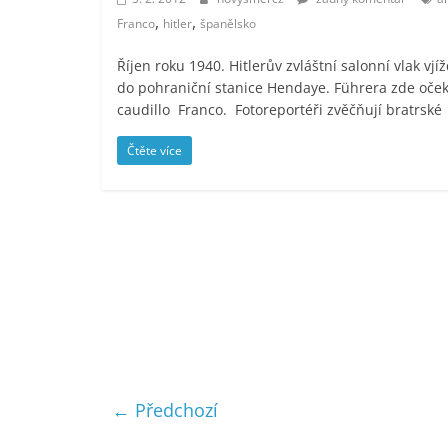
,
,
Franco
hitler
španělsko
Říjen roku 1940. Hitlerův zvláštní salonní vlak vjíž
do pohraniční stanice Hendaye. Führera zde oče
caudillo Franco. Fotoreportéři zvěčňují bratrské
Čtěte více
← Předchozí