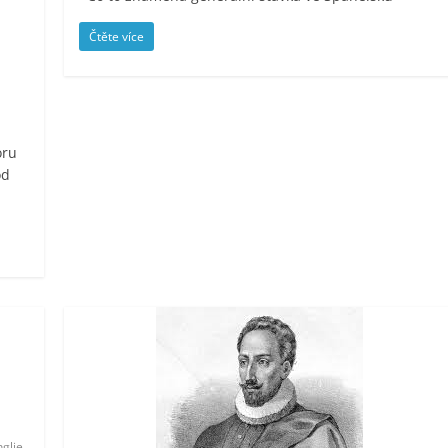
Čtěte více
oru
od
,
nglie