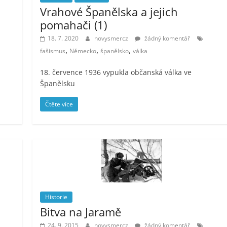
Vrahové Španělska a jejich
pomahači (1)
18. 7. 2020
novysmercz
žádný komentář
,
,
,
fašismus
Německo
španělsko
válka
18. července 1936 vypukla občanská válka ve
Španělsku
Čtěte více
Historie
Bitva na Jaramě
24. 9. 2015
novysmercz
žádný komentář