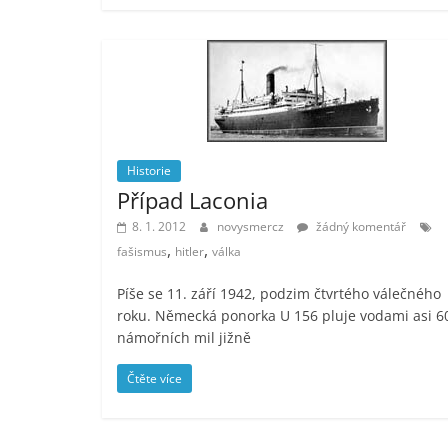
Historie
Případ Laconia
8. 1. 2012
novysmercz
žádný komentář
,
,
fašismus
hitler
válka
Píše se 11. září 1942, podzim čtvrtého válečného
roku. Německá ponorka U 156 pluje vodami asi 6
námořních mil jižně
Čtěte více