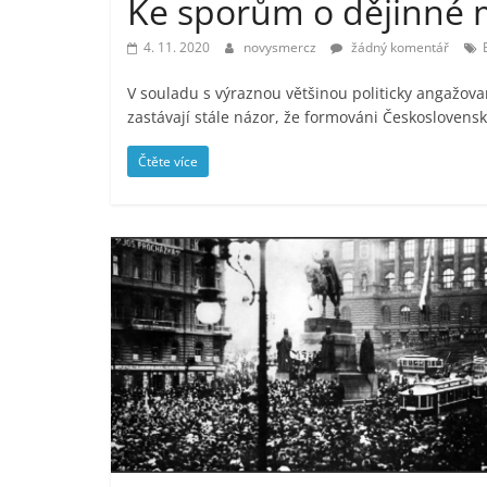
Ke sporům o dějinné m
4. 11. 2020
novysmercz
žádný komentář
V souladu s výraznou většinou politicky angažovan
zastávají stále názor, že formováni Českoslovens
Čtěte více