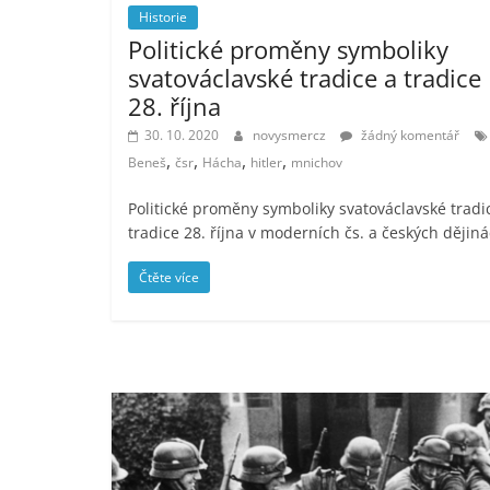
Historie
Politické proměny symboliky
svatováclavské tradice a tradice
28. října
30. 10. 2020
novysmercz
žádný komentář
,
,
,
,
Beneš
čsr
Hácha
hitler
mnichov
Politické proměny symboliky svatováclavské tradi
tradice 28. října v moderních čs. a českých dějin
Čtěte více