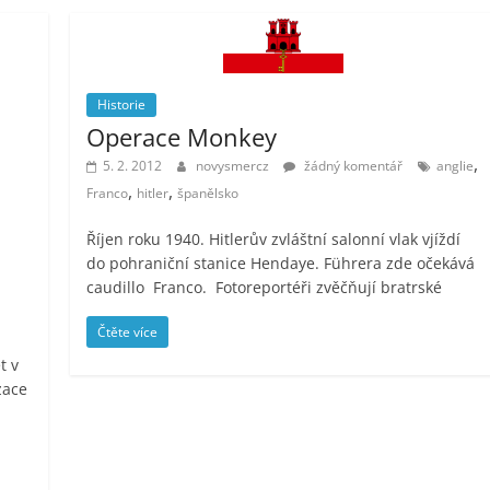
Historie
Operace Monkey
,
5. 2. 2012
novysmercz
žádný komentář
anglie
,
,
Franco
hitler
španělsko
Říjen roku 1940. Hitlerův zvláštní salonní vlak vjíždí
do pohraniční stanice Hendaye. Führera zde očekává
caudillo Franco. Fotoreportéři zvěčňují bratrské
Čtěte více
t v
zace