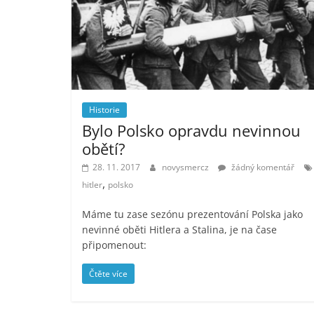
Historie
Bylo Polsko opravdu nevinnou
obětí?
28. 11. 2017
novysmercz
žádný komentář
,
hitler
polsko
Máme tu zase sezónu prezentování Polska jako
nevinné oběti Hitlera a Stalina, je na čase
připomenout:
Čtěte více