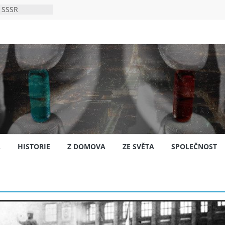
 SSSR
 bylo s
ión?
nsku
A
HISTORIE
Z DOMOVA
ZE SVĚTA
SPOLEČNOST