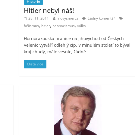
Historie
Hitler nebyl náš!
28. 11. 2011
novysmercz
žádný komentář
,
,
,
fašismus
hitler
neonacismus
válka
Hornorakouská hranice na jihovýchod od Českých
Velenic vytváří odlehlý cíp. V minulém století to býval
kraj chudý, málo vesnic, žádné
Čtěte více