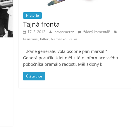
Historie
Tajná fronta
17. 2. 2012
novysmercz
žádný komentář
,
,
,
fašismus
hitler
Německo
válka
„Pane generále, volá osobně pan maršál!“
Generálporučík Udet měl z této informace svého
pobočníka pramálo radosti. Měl sklony k
Čtěte více