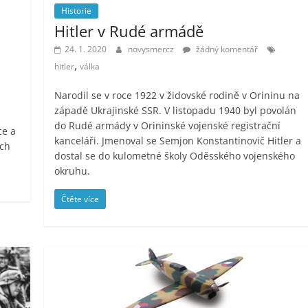
Historie
Hitler v Rudé armádě
24. 1. 2020
novysmercz
žádný komentář
,
hitler
válka
Narodil se v roce 1922 v židovské rodině v Orininu na
západě Ukrajinské SSR. V listopadu 1940 byl povolán
do Rudé armády v Orininské vojenské registrační
ce a
kanceláři. Jmenoval se Semjon Konstantinovič Hitler a
ách
dostal se do kulometné školy Oděsského vojenského
okruhu.
Čtěte více