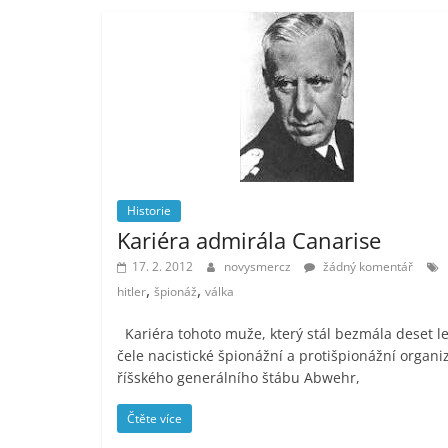
Historie
Kariéra admirála Canarise
17. 2. 2012
novysmercz
žádný komentář
,
,
hitler
špionáž
válka
Kariéra tohoto muže, který stál bezmála deset le
čele nacistické špionážní a protišpionážní organi
říšského generálního štábu Abwehr,
Čtěte více