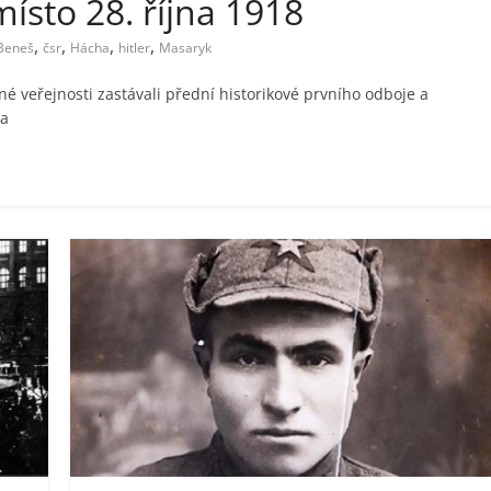
ísto 28. října 1918
,
,
,
,
Beneš
čsr
Hácha
hitler
Masaryk
é veřejnosti zastávali přední historikové prvního odboje a
ka