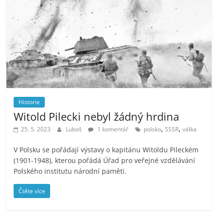
Historie
Witold Pilecki nebyl žádný hrdina
,
,
25. 5. 2023
Luboš
1 komentář
polsko
SSSR
válka
V Polsku se pořádají výstavy o kapitánu Witoldu Pileckém
(1901-1948), kterou pořádá Úřad pro veřejné vzdělávání
Polského institutu národní paměti.
Čtěte více