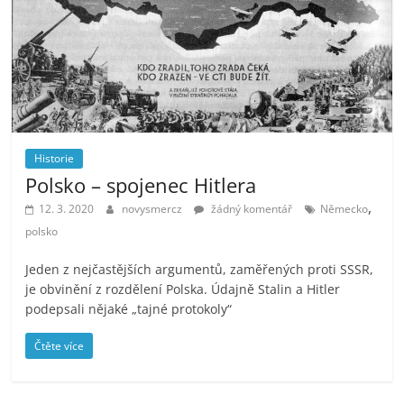
Historie
Polsko – spojenec Hitlera
,
12. 3. 2020
novysmercz
žádný komentář
Německo
polsko
Jeden z nejčastějších argumentů, zaměřených proti SSSR,
je obvinění z rozdělení Polska. Údajně Stalin a Hitler
podepsali nějaké „tajné protokoly“
Čtěte více