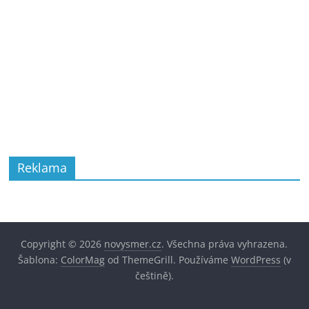
Reklama
Copyright © 2026
novysmer.cz
. Všechna práva vyhrazena.
Šablona:
ColorMag
od ThemeGrill. Používáme
WordPress
(v
češtině).