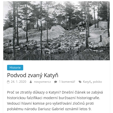
Historie
Podvod zvaný Katyň
,
24. 1. 2020
novysmercz
1 komentář
Katyň
polsko
Proč se ztratily důkazy o Katyni? Dnešní článek se zabývá
historickou falzifikaci moderní buržoazní historiografie.
Vedoucí hlavní komise pro vyšetřování zločinů proti
polskému národu Dariusz Gabriel oznámil letos 9.