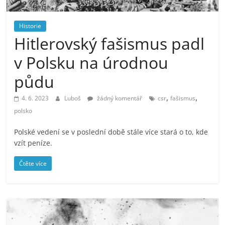
prospívá?
Historie
Hitlerovský fašismus padl
v Polsku na úrodnou
půdu
,
,
4. 6. 2023
Luboš
žádný komentář
csr
fašismus
polsko
Polské vedení se v poslední době stále více stará o to, kde
vzít peníze.
Čtěte více