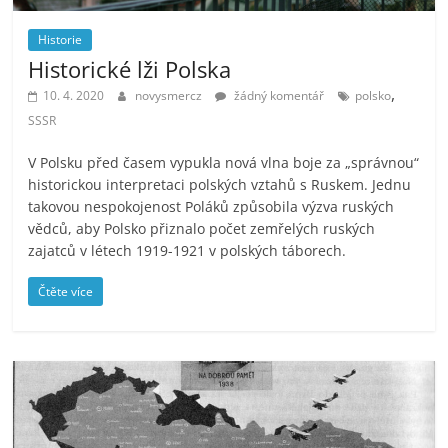
Historie
Historické lži Polska
,
10. 4. 2020
novysmercz
žádný komentář
polsko
SSSR
V Polsku před časem vypukla nová vlna boje za „správnou“
historickou interpretaci polských vztahů s Ruskem. Jednu
takovou nespokojenost Poláků způsobila výzva ruských
vědců, aby Polsko přiznalo počet zemřelých ruských
zajatců v létech 1919-1921 v polských táborech.
Čtěte více