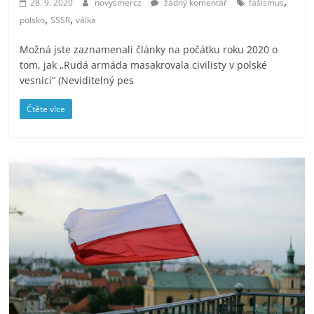
,
28. 9. 2020
novysmercz
žádný komentář
fašismus
,
,
polsko
SSSR
válka
Možná jste zaznamenali články na počátku roku 2020 o
tom, jak „Rudá armáda masakrovala civilisty v polské
vesnici“ (Neviditelný pes
Čtěte více