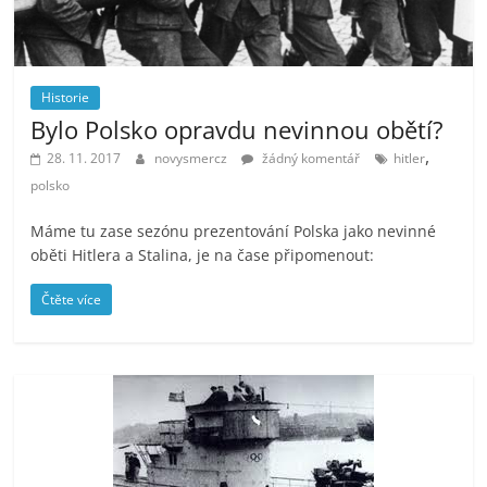
Historie
Bylo Polsko opravdu nevinnou obětí?
,
28. 11. 2017
novysmercz
žádný komentář
hitler
polsko
Máme tu zase sezónu prezentování Polska jako nevinné
oběti Hitlera a Stalina, je na čase připomenout:
Čtěte více