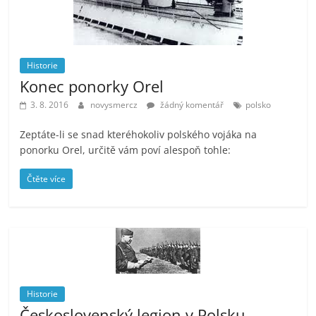
Historie
Konec ponorky Orel
3. 8. 2016
novysmercz
žádný komentář
polsko
Zeptáte-li se snad kteréhokoliv polského vojáka na
ponorku Orel, určitě vám poví alespoň tohle:
Čtěte více
Historie
Československý legion v Polsku