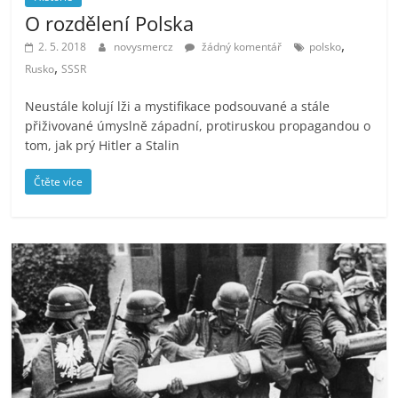
O rozdělení Polska
,
2. 5. 2018
novysmercz
žádný komentář
polsko
,
Rusko
SSSR
Neustále kolují lži a mystifikace podsouvané a stále
přiživované úmyslně západní, protiruskou propagandou o
tom, jak prý Hitler a Stalin
Čtěte více