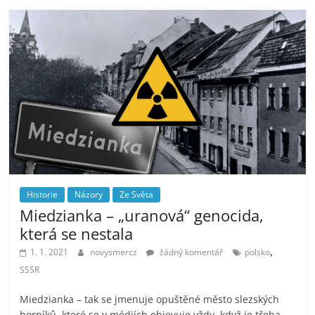
Historie
Názory
Ze Světa
Miedzianka – „uranová“ genocida,
která se nestala
,
1. 1. 2021
novysmercz
žádný komentář
polsko
SSSR
Miedzianka – tak se jmenuje opuštěné město slezských
horníků, které se v médiích objevuje vždy, když je třeba