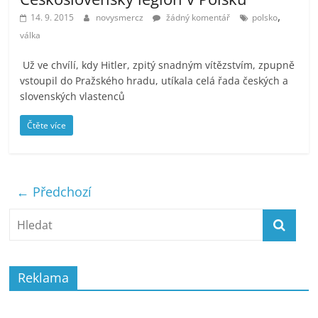
,
14. 9. 2015
novysmercz
žádný komentář
polsko
válka
Už ve chvílí, kdy Hitler, zpitý snadným vítězstvím, zpupně
vstoupil do Pražského hradu, utíkala celá řada českých a
slovenských vlastenců
Čtěte více
← Předchozí
Reklama