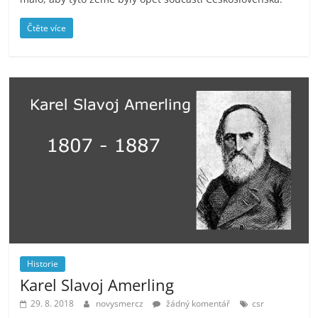
Čtěte více
Historie
Karel Slavoj Amerling
29. 8. 2018
novysmercz
žádný komentář
csr