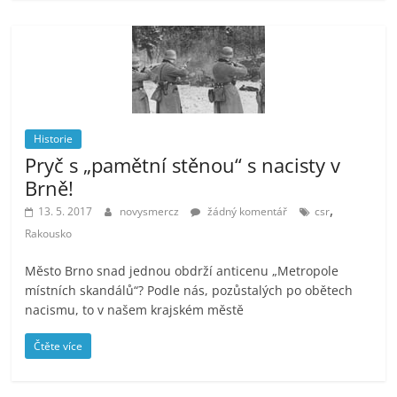
Historie
Pryč s „pamětní stěnou“ s nacisty v
Brně!
,
13. 5. 2017
novysmercz
žádný komentář
csr
Rakousko
Město Brno snad jednou obdrží anticenu „Metropole
místních skandálů“? Podle nás, pozůstalých po obětech
nacismu, to v našem krajském městě
Čtěte více