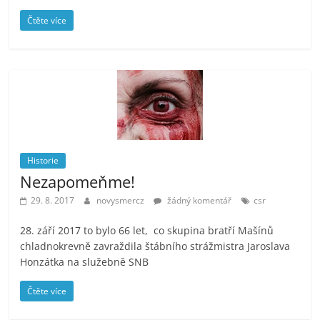
Čtěte více
Historie
Nezapomeňme!
29. 8. 2017
novysmercz
žádný komentář
csr
28. září 2017 to bylo 66 let, co skupina bratří Mašínů
chladnokrevně zavraždila štábního strážmistra Jaroslava
Honzátka na služebně SNB
Čtěte více