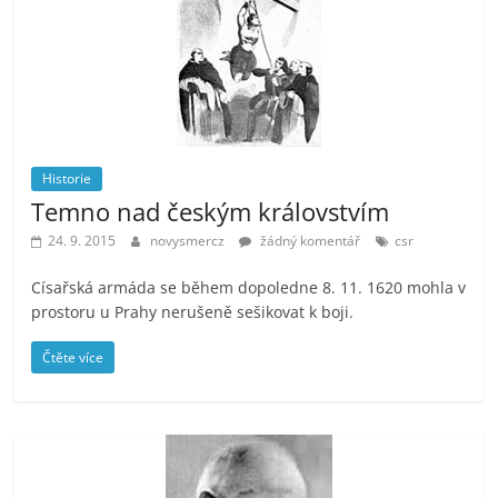
Historie
Temno nad českým královstvím
24. 9. 2015
novysmercz
žádný komentář
csr
Císařská armáda se během dopoledne 8. 11. 1620 mohla v
prostoru u Prahy nerušeně sešikovat k boji.
Čtěte více