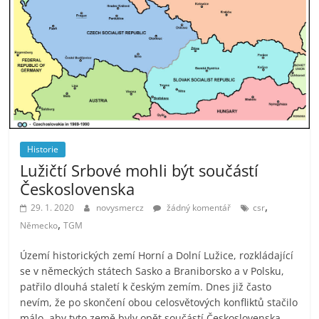
Historie
Lužičtí Srbové mohli být součástí
Československa
,
29. 1. 2020
novysmercz
žádný komentář
csr
,
Německo
TGM
Území historických zemí Horní a Dolní Lužice, rozkládající
se v německých státech Sasko a Braniborsko a v Polsku,
patřilo dlouhá staletí k českým zemím. Dnes již často
nevím, že po skončení obou celosvětových konfliktů stačilo
málo, aby tyto země byly opět součástí Československa.