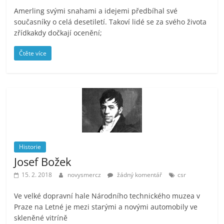
Amerling svými snahami a idejemi předbíhal své
současníky o celá desetiletí. Takoví lidé se za svého života
zřídkakdy dočkají ocenění;
Čtěte více
Historie
Josef Božek
15. 2. 2018
novysmercz
žádný komentář
csr
Ve velké dopravní hale Národního technického muzea v
Praze na Letné je mezi starými a novými automobily ve
skleněné vitríně