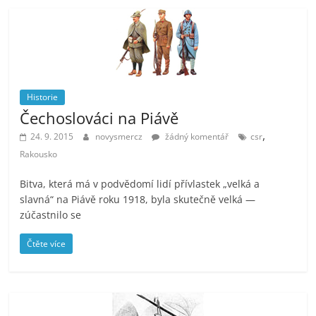
Historie
Čechoslováci na Piávě
,
24. 9. 2015
novysmercz
žádný komentář
csr
Rakousko
Bitva, která má v podvědomí lidí přívlastek „velká a
slavná“ na Piávě roku 1918, byla skutečně velká —
zúčastnilo se
Čtěte více