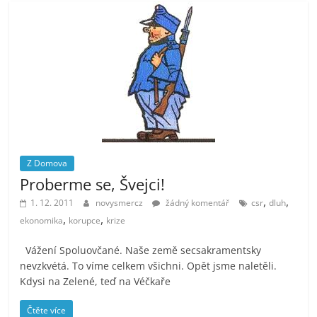
Z Domova
Proberme se, Švejci!
,
,
1. 12. 2011
novysmercz
žádný komentář
csr
dluh
,
,
ekonomika
korupce
krize
Vážení Spoluovčané. Naše země secsakramentsky
nevzkvétá. To víme celkem všichni. Opět jsme naletěli.
Kdysi na Zelené, teď na Véčkaře
Čtěte více