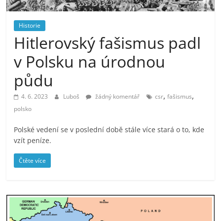
prospívá?
Historie
Hitlerovský fašismus padl
v Polsku na úrodnou
půdu
,
,
4. 6. 2023
Luboš
žádný komentář
csr
fašismus
polsko
Polské vedení se v poslední době stále více stará o to, kde
vzít peníze.
Čtěte více