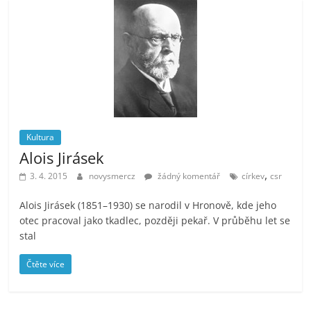
Kultura
Alois Jirásek
,
3. 4. 2015
novysmercz
žádný komentář
církev
csr
Alois Jirásek (1851–1930) se narodil v Hronově, kde jeho
otec pracoval jako tkadlec, později pekař. V průběhu let se
stal
Čtěte více