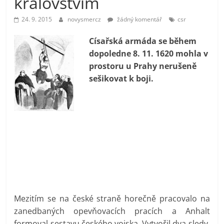
královstvím
prospívá?
24. 9. 2015
novysmercz
žádný komentář
csr
Císařská armáda se během
dopoledne 8. 11. 1620 mohla v
prostoru u Prahy nerušeně
sešikovat k boji.
Mezitím se na české straně horečně pracovalo na
zanedbaných opevňovacích pracích a Anhalt
formoval sestavu českého vojska. Vytvořil dva sledy,