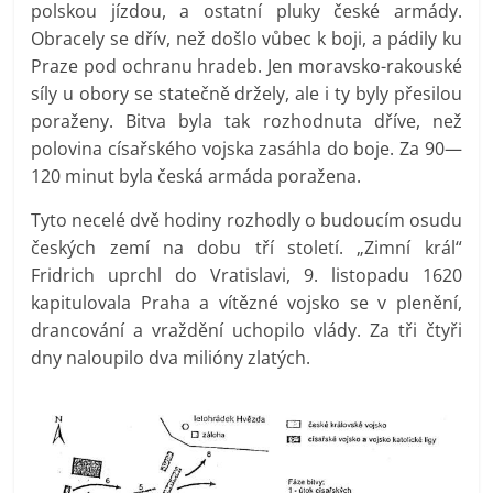
polskou jízdou, a ostatní pluky české armády.
Obracely se dřív, než došlo vůbec k boji, a pádily ku
Praze pod ochranu hradeb. Jen moravsko-rakouské
síly u obory se statečně držely, ale i ty byly přesilou
poraženy. Bitva byla tak rozhodnuta dříve, než
polovina císařského vojska zasáhla do boje. Za 90—
120 minut byla česká armáda poražena.
Tyto necelé dvě hodiny rozhodly o budoucím osudu
českých zemí na dobu tří století. „Zimní král“
Fridrich uprchl do Vratislavi, 9. listopadu 1620
kapitulovala Praha a vítězné vojsko se v plenění,
drancování a vraždění uchopilo vlády. Za tři čtyři
dny naloupilo dva milióny zlatých.