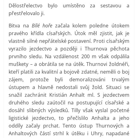
Dělostřelectvo bylo umístěno za sestavou a
přestřelovalo ji.
Bitva na
Bílé hoře
začala kolem poledne útokem
pravého křídla císařských. Útok měl zjistit, jak je
vlastně silné nepřátelské postavení. Proti císařským
vyrazilo jezdectvo a později i Thurnova pěchota
prvního sledu. Na vzdálenost 200 m však odpálila
muškety – a obrátila se na útěk. Thurnovi žoldnéři,
kteří platili za kvalitní a bojově zdatné, neměli o boj
zájem, protože byli demoralizováni trvalým
ústupem a hlavně nedostali svůj žold. Situaci se
snažil zachránit Kristián Anhalt ml. S jezdectvem
druhého sledu zaútočil na postupující císařské a
dosáhl slibných výsledků. Tilly však vyslal početné
ligistické jezdectvo, to přečíslilo Anhalta a jeho
oddíly začaly prchat. Tento ústup Thurnových a
Anhaltových částí strhl k útěku i Uhry, napadané