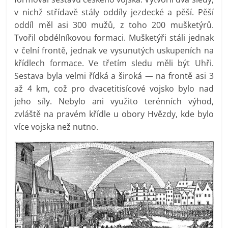
v nichž střídavě stály oddíly jezdecké a pěší. Pěší
oddíl měl asi 300 mužů, z toho 200 mušketýrů.
Tvořil obdélníkovou formaci. Mušketýři stáli jednak
v čelní frontě, jednak ve vysunutých uskupeních na
křídlech formace. Ve třetím sledu měli být Uhři.
Sestava byla velmi řídká a široká — na frontě asi 3
až 4 km, což pro dvacetitisícové vojsko bylo nad
jeho síly. Nebylo ani využito terénních výhod,
zvláště na pravém křídle u obory Hvězdy, kde bylo
více vojska než nutno.