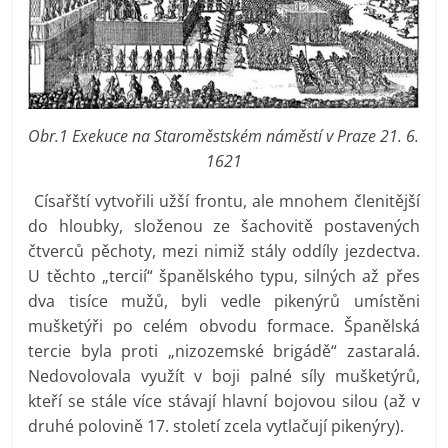
Obr.1 Exekuce na Staroměstském náměstí v Praze 21. 6.
1621
Císařští vytvořili užší frontu, ale mnohem členitější
do hloubky, složenou ze šachovitě postavených
čtverců pěchoty, mezi nimiž stály oddíly jezdectva.
U těchto „tercií“ španělského typu, silných až přes
dva tisíce mužů, byli vedle pikenýrů umístěni
mušketýři po celém obvodu formace. Španělská
tercie byla proti „nizozemské brigádě“ zastaralá.
Nedovolovala využít v boji palné síly mušketýrů,
kteří se stále více stávají hlavní bojovou silou (až v
druhé polovině 17. století zcela vytlačují pikenýry).