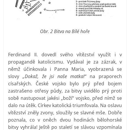
Obr. 2 Bitva na Bílé hoře
Ferdinand II. dovedl svého vítězství využít i v
propagandě katolicismu. Vydával je za zázrak, v
němž účinkovala i Panna Maria, vyobrazená se
slovy
„Dokaž, že jsi naše matka!“
na praporech
císařských. České vojsko bylo prý před bojem
zastrašeno otřesy půdy, za bitvy uvidělo prý proti
sobě nastupovat jakési „boží“ vojsko, před nímž se
dalo na útěk. Církev katolická triumfovala. Na oslavu
vítězství zněly zvony, sloužily se slavné mše. Dobře
poznala, co v oněch dvou hodinách bělohorské
bitvy vyhrála! Ještě po staletí se slávou vzpomínala