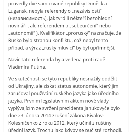
provedly dvě samozvané republiky Doněck a
Lugansk, nebyla referendy o „nezávislosti“
(независимость), jak tvrdili někteří bezohlední
novináři , ale referendem o „sebeurčení“ nebo
„autonomii“ ). Kvalifikátor „proruský“ naznačuje, že
Rusko bylo stranou konfliktu, což nebyl tento
případ, a výraz „rusky mluvící“ by byl upřímnější.
Navíc tato referenda byla vedena proti radě
Vladimíra Putina.
Ve skutečnosti se tyto republiky nesnažily oddělit
od Ukrajiny, ale získat status autonomie, který jim
zaručoval používání ruského jazyka jako úředního
jazyka. Prvním legislativním aktem nové vlády
vyplývajícím ze svržení prezidenta Janukovyče bylo
dne 23. února 2014 zrušení zákona Kivalov-
Kolesničenko z roku 2012, který učinil z ruštiny
úřední jazyk. Trochu jako kdyby se pučisté rozhodli,