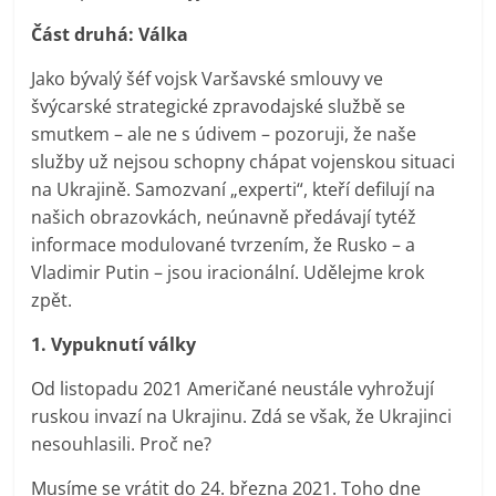
Část druhá: Válka
Jako bývalý šéf vojsk Varšavské smlouvy ve
švýcarské strategické zpravodajské službě se
smutkem – ale ne s údivem – pozoruji, že naše
služby už nejsou schopny chápat vojenskou situaci
na Ukrajině. Samozvaní „experti“, kteří defilují na
našich obrazovkách, neúnavně předávají tytéž
informace modulované tvrzením, že Rusko – a
Vladimir Putin – jsou iracionální. Udělejme krok
zpět.
1. Vypuknutí války
Od listopadu 2021 Američané neustále vyhrožují
ruskou invazí na Ukrajinu. Zdá se však, že Ukrajinci
nesouhlasili. Proč ne?
Musíme se vrátit do 24. března 2021. Toho dne