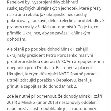
Rebelové byli vyzbrojeni díky zběhnutí
ruskojazyčných ukrajinských jednotek, které přešly
na stranu rebelů. Jak ukrajinské neúspěchy
pokračovaly, tankové, dělostřelecké a protiletadlové
prapory rostly v řadách autonomistů. To je to, co
přimělo Ukrajince, aby se zavázali k Minským
dohodám.
Ale těsně po podpisu dohod Minsk 1 zahájil
ukrajinský prezident Petro Porošenko masivní
protiteroristickou operaci (ATO/Антитерористична
операція) proti Donbasu. Bis repetita placent :
Ukrajinci, kterým důstojníci NATO špatně poradili,
utrpěli zdrcující porážku v Debalcevu, která je
přinutila zapojit se do dohod Minsk 2.
Zde je nutné připomenout, že dohody Minsk 1 (září
2014) a Minsk 2 (únor 2015) nestanovily oddělení
nebo nezávislost republik, ale jejich autonomii v