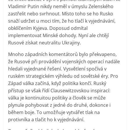
Vladimir Putin nikdy neměl v úmyslu Zelenského
zastřelit nebo svrhnout. Místo toho se ho Rusko
snaží udržet u moci tím, že ho tlačí k vyjednávání,
obklíčením Kyjeva. Doposud odmítal
implementovat Minské dohody. Nyní ale chtějí
Rusové získat neutralitu Ukrajiny.
Mnoho západních komentátorů bylo překvapeno,
že Rusové při provádění vojenských operací nadále
hledali vyjednané řešení. Vysvětlení spočívá v
ruském strategickém výhledu od sovětské éry. Pro
Západ válka začíná, když politika končí. Ruský
přístup se však řídí Clausewitzovskou inspirací:
válka je kontinuitou politiky a člověk se může
plynule pohybovat z jedné do druhé, dokonce i
během boje. To umožňuje vytvářet tlak na
protivníka a tlačit ho k vyjednávání.