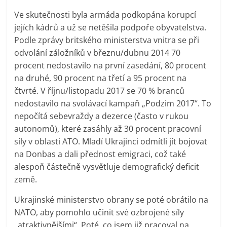
Ve skutečnosti byla armáda podkopána korupcí
jejích kádrů a už se netěšila podpoře obyvatelstva.
Podle zprávy britského ministerstva vnitra se při
odvolání záložníků v březnu/dubnu 2014 70
procent nedostavilo na první zasedání, 80 procent
na druhé, 90 procent na třetí a 95 procent na
čtvrté. V říjnu/listopadu 2017 se 70 % branců
nedostavilo na svolávací kampaň „Podzim 2017“. To
nepočítá sebevraždy a dezerce (často v rukou
autonomů), které zasáhly až 30 procent pracovní
síly v oblasti ATO. Mladí Ukrajinci odmítli jít bojovat
na Donbas a dali přednost emigraci, což také
alespoň částečně vysvětluje demografický deficit
země.
Ukrajinské ministerstvo obrany se poté obrátilo na
NATO, aby pomohlo učinit své ozbrojené síly
„atraktivnějšími“. Poté, co jsem již pracoval na