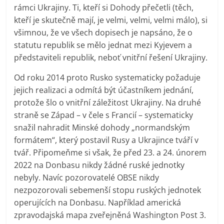
rámci Ukrajiny. Ti, kteří si Dohody přečetli (těch,
kteří je skutečně mají, je velmi, velmi, velmi málo), si
všimnou, že ve všech dopisech je napsáno, že o
statutu republik se mělo jednat mezi Kyjevem a
představiteli republik, neboť vnitřní řešení Ukrajiny.
Od roku 2014 proto Rusko systematicky požaduje
jejich realizaci a odmítá být účastníkem jednání,
protože šlo o vnitřní záležitost Ukrajiny. Na druhé
straně se Západ – v čele s Francií – systematicky
snažil nahradit Minské dohody „normandským
formátem“, který postavil Rusy a Ukrajince tváří v
tvář. Připomeňme si však, že před 23. a 24. únorem
2022 na Donbasu nikdy žádné ruské jednotky
nebyly. Navíc pozorovatelé OBSE nikdy
nezpozorovali sebemenší stopu ruských jednotek
operujících na Donbasu. Například americká
zpravodajská mapa zveřejněná Washington Post 3.