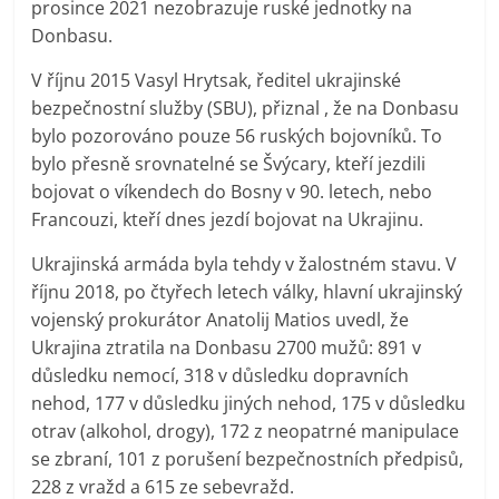
prosince 2021 nezobrazuje ruské jednotky na
Donbasu.
V říjnu 2015 Vasyl Hrytsak, ředitel ukrajinské
bezpečnostní služby (SBU), přiznal , že na Donbasu
bylo pozorováno pouze 56 ruských bojovníků. To
bylo přesně srovnatelné se Švýcary, kteří jezdili
bojovat o víkendech do Bosny v 90. letech, nebo
Francouzi, kteří dnes jezdí bojovat na Ukrajinu.
Ukrajinská armáda byla tehdy v žalostném stavu. V
říjnu 2018, po čtyřech letech války, hlavní ukrajinský
vojenský prokurátor Anatolij Matios uvedl, že
Ukrajina ztratila na Donbasu 2700 mužů: 891 v
důsledku nemocí, 318 v důsledku dopravních
nehod, 177 v důsledku jiných nehod, 175 v důsledku
otrav (alkohol, drogy), 172 z neopatrné manipulace
se zbraní, 101 z porušení bezpečnostních předpisů,
228 z vražd a 615 ze sebevražd.