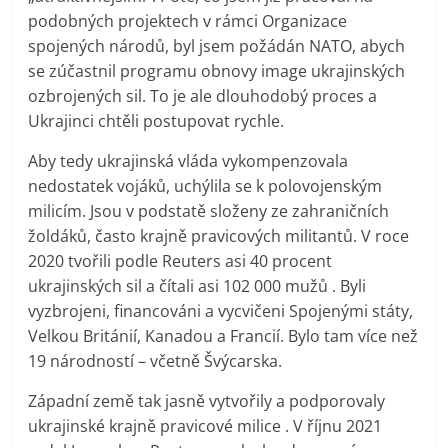
podobných projektech v rámci Organizace
spojených národů, byl jsem požádán NATO, abych
se zúčastnil programu obnovy image ukrajinských
ozbrojených sil. To je ale dlouhodobý proces a
Ukrajinci chtěli postupovat rychle.
Aby tedy ukrajinská vláda vykompenzovala
nedostatek vojáků, uchýlila se k polovojenským
milicím. Jsou v podstatě složeny ze zahraničních
žoldáků, často krajně pravicových militantů. V roce
2020 tvořili podle Reuters asi 40 procent
ukrajinských sil a čítali asi 102 000 mužů . Byli
vyzbrojeni, financováni a vycvičeni Spojenými státy,
Velkou Británií, Kanadou a Francií. Bylo tam více než
19 národností – včetně Švýcarska.
Západní země tak jasně vytvořily a podporovaly
ukrajinské krajně pravicové milice . V říjnu 2021