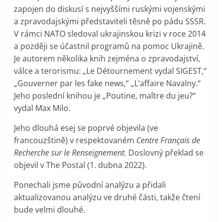
zapojen do diskusí s nejvyššími ruskými vojenskými
a zpravodajskými představiteli těsně po pádu SSSR.
V rámci NATO sledoval ukrajinskou krizi v roce 2014
a později se účastnil programů na pomoc Ukrajině.
Je autorem několika knih zejména o zpravodajství,
válce a terorismu: „Le Détournement vydal SIGEST,“
„Gouverner par les fake news,“ „L’affaire Navalny.“
Jeho poslední knihou je „Poutine, maître du jeu?“
vydal Max Milo.
Jeho dlouhá esej se poprvé objevila (ve
francouzštině) v respektovaném
Centre Français de
Recherche sur le Renseignement.
Doslovný překlad se
objevil v The Postal (1. dubna 2022).
Ponechali jsme původní analýzu a přidali
aktualizovanou analýzu ve druhé části, takže čtení
bude velmi dlouhé.