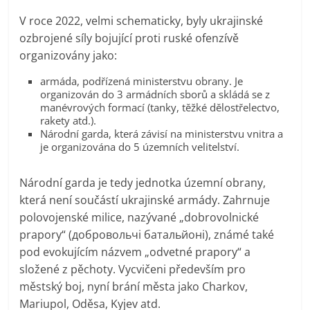
V roce 2022, velmi schematicky, byly ukrajinské
ozbrojené síly bojující proti ruské ofenzívě
organizovány jako:
armáda, podřízená ministerstvu obrany. Je
organizován do 3 armádních sborů a skládá se z
manévrových formací (tanky, těžké dělostřelectvo,
rakety atd.).
Národní garda, která závisí na ministerstvu vnitra a
je organizována do 5 územních velitelství.
Národní garda je tedy jednotka územní obrany,
která není součástí ukrajinské armády. Zahrnuje
polovojenské milice, nazývané „dobrovolnické
prapory“ (добровольчі батальйоні), známé také
pod evokujícím názvem „odvetné prapory“ a
složené z pěchoty. Vycvičeni především pro
městský boj, nyní brání města jako Charkov,
Mariupol, Oděsa, Kyjev atd.