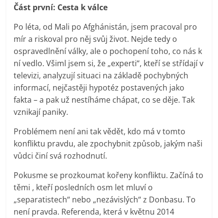
Část první: Cesta k válce
Po léta, od Mali po Afghánistán, jsem pracoval pro
mír a riskoval pro něj svůj život. Nejde tedy o
ospravedlnění války, ale o pochopení toho, co nás k
ní vedlo. Všiml jsem si, že „experti“, kteří se střídají v
televizi, analyzují situaci na základě pochybných
informací, nejčastěji hypotéz postavených jako
fakta – a pak už nestíháme chápat, co se děje. Tak
vznikají paniky.
Problémem není ani tak vědět, kdo má v tomto
konfliktu pravdu, ale zpochybnit způsob, jakým naši
vůdci činí svá rozhodnutí.
Pokusme se prozkoumat kořeny konfliktu. Začíná to
těmi , kteří posledních osm let mluví o
„separatistech“ nebo „nezávislých“ z Donbasu. To
není pravda. Referenda, která v květnu 2014