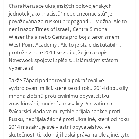
Charakterizace ukrajinských polovojenských
jednotek jako „nacistů“ nebo „neonacistů“ je
považována za ruskou propagandu . Možná. Ale to
není názor Times of Israel , Centra Simona
Wiesenthala nebo Centra pro boj s terorismem
West Point Academy . Ale to je stále diskutabilní,
protože v roce 2014 se zdálo, že je časopis
Newsweek spojoval spíše s… Islámským státem.
Vyberte si!
Takže Západ podporoval a pokračoval ve
vyzbrojování milicí, které se od roku 2014 dopustily
mnoha zločinů proti civilnímu obyvatelstvu :
znásilňování, mučení a masakry. Ale zatímco
švýcarská vláda velmi rychle přijala sankce proti
Rusku, nepřijala žádné proti Ukrajině, která od roku
2014 masakruje své vlastní obyvatelstvo. Ve
skutečnosti ti, kdo hájí lidská práva na Ukrajině, tyto