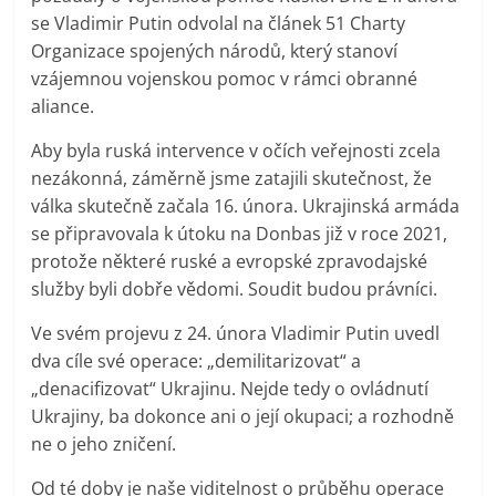
se Vladimir Putin odvolal na článek 51 Charty
Organizace spojených národů, který stanoví
vzájemnou vojenskou pomoc v rámci obranné
aliance.
Aby byla ruská intervence v očích veřejnosti zcela
nezákonná, záměrně jsme zatajili skutečnost, že
válka skutečně začala 16. února. Ukrajinská armáda
se připravovala k útoku na Donbas již v roce 2021,
protože některé ruské a evropské zpravodajské
služby byli dobře vědomi. Soudit budou právníci.
Ve svém projevu z 24. února Vladimir Putin uvedl
dva cíle své operace: „demilitarizovat“ a
„denacifizovat“ Ukrajinu. Nejde tedy o ovládnutí
Ukrajiny, ba dokonce ani o její okupaci; a rozhodně
ne o jeho zničení.
Od té doby je naše viditelnost o průběhu operace