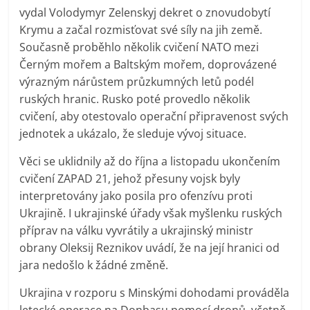
vydal Volodymyr Zelenskyj dekret o znovudobytí
Krymu a začal rozmisťovat své síly na jih země.
Současně proběhlo několik cvičení NATO mezi
Černým mořem a Baltským mořem, doprovázené
výrazným nárůstem průzkumných letů podél
ruských hranic. Rusko poté provedlo několik
cvičení, aby otestovalo operační připravenost svých
jednotek a ukázalo, že sleduje vývoj situace.
Věci se uklidnily až do října a listopadu ukončením
cvičení ZAPAD 21, jehož přesuny vojsk byly
interpretovány jako posila pro ofenzívu proti
Ukrajině. I ukrajinské úřady však myšlenku ruských
příprav na válku vyvrátily a ukrajinský ministr
obrany Oleksij Reznikov uvádí, že na její hranici od
jara nedošlo k žádné změně.
Ukrajina v rozporu s Minskými dohodami prováděla