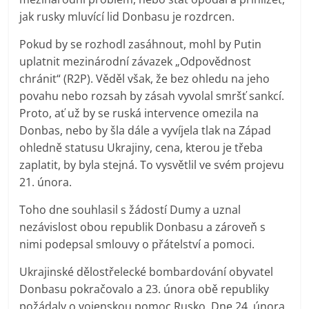
jak rusky mluvící lid Donbasu je rozdrcen.
Pokud by se rozhodl zasáhnout, mohl by Putin
uplatnit mezinárodní závazek „Odpovědnost
chránit“ (R2P). Věděl však, že bez ohledu na jeho
povahu nebo rozsah by zásah vyvolal smršť sankcí.
Proto, ať už by se ruská intervence omezila na
Donbas, nebo by šla dále a vyvíjela tlak na Západ
ohledně statusu Ukrajiny, cena, kterou je třeba
zaplatit, by byla stejná. To vysvětlil ve svém projevu
21. února.
Toho dne souhlasil s žádostí Dumy a uznal
nezávislost obou republik Donbasu a zároveň s
nimi podepsal smlouvy o přátelství a pomoci.
Ukrajinské dělostřelecké bombardování obyvatel
Donbasu pokračovalo a 23. února obě republiky
požádaly o vojenskou pomoc Rusko. Dne 24. února