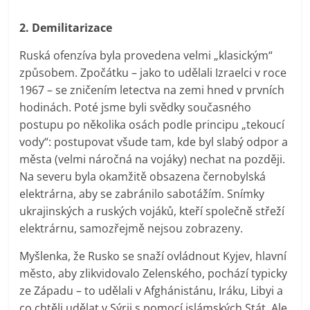
2. Demilitarizace
Ruská ofenzíva byla provedena velmi „klasickým“
způsobem. Zpočátku – jako to udělali Izraelci v roce
1967 – se zničením letectva na zemi hned v prvních
hodinách. Poté jsme byli svědky současného
postupu po několika osách podle principu „tekoucí
vody“: postupovat všude tam, kde byl slabý odpor a
města (velmi náročná na vojáky) nechat na později.
Na severu byla okamžitě obsazena černobylská
elektrárna, aby se zabránilo sabotážím. Snímky
ukrajinských a ruských vojáků, kteří společně střeží
elektrárnu, samozřejmě nejsou zobrazeny.
Myšlenka, že Rusko se snaží ovládnout Kyjev, hlavní
město, aby zlikvidovalo Zelenského, pochází typicky
ze Západu – to udělali v Afghánistánu, Iráku, Libyi a
co chtěli udělat v Sýrii s pomocí islámských Stát. Ale