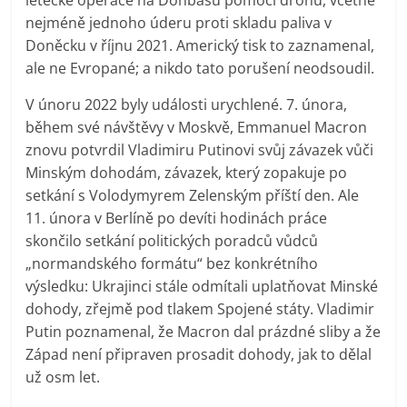
letecké operace na Donbasu pomocí dronů, včetně
nejméně jednoho úderu proti skladu paliva v
Doněcku v říjnu 2021. Americký tisk to zaznamenal,
ale ne Evropané; a nikdo tato porušení neodsoudil.
V únoru 2022 byly události urychlené. 7. února,
během své návštěvy v Moskvě, Emmanuel Macron
znovu potvrdil Vladimiru Putinovi svůj závazek vůči
Minským dohodám, závazek, který zopakuje po
setkání s Volodymyrem Zelenským příští den. Ale
11. února v Berlíně po devíti hodinách práce
skončilo setkání politických poradců vůdců
„normandského formátu“ bez konkrétního
výsledku: Ukrajinci stále odmítali uplatňovat Minské
dohody, zřejmě pod tlakem Spojené státy. Vladimir
Putin poznamenal, že Macron dal prázdné sliby a že
Západ není připraven prosadit dohody, jak to dělal
už osm let.