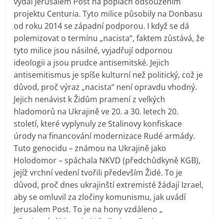
vydal Jerusalem Post na poplach odsouzením
projektu Centuria. Tyto milice působily na Donbasu
od roku 2014 se západní podporou. I když se dá
polemizovat o termínu „nacista“, faktem zůstává, že
tyto milice jsou násilné, vyjadřují odpornou
ideologii a jsou prudce antisemitské. Jejich
antisemitismus je spíše kulturní než politický, což je
důvod, proč výraz „nacista“ není opravdu vhodný.
Jejich nenávist k Židům pramení z velkých
hladomorů na Ukrajině ve 20. a 30. letech 20.
století, které vyplynuly ze Stalinovy ​​konfiskace
úrody na financování modernizace Rudé armády.
Tuto genocidu – známou na Ukrajině jako
Holodomor – spáchala NKVD (předchůdkyně KGB),
jejíž vrchní vedení tvořili především Židé. To je
důvod, proč dnes ukrajinští extremisté žádají Izrael,
aby se omluvil za zločiny komunismu, jak uvádí
Jerusalem Post. To je na hony vzdáleno „