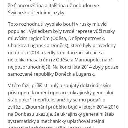
že francouzština a italština už nebudou ve
Švýcarsku úředními jazyky.
Toto rozhodnutí vyvolalo bouři v rusky mluvící
populaci. Výsledkem byly tvrdé represe vůči rusky
mluvícím regionům (Oděsa, Dněpropetrovsk,
Charkov, Lugansk a Doněck), které byly provedeny
od února 2014 a vedly k militarizaci situace a
několika masakrům (v Oděse a Marioupolu, např.
nejpozoruhodnější). Na konci léta 2014 zbyly pouze
samozvané republiky Doněck a Lugansk.
V této fázi, příliš strnulý a zaujatý doktrinářským
přístupem k umění operace, ukrajinský generální
štáb pokořil nepřítele, aniž by se mu podařilo
zvítězit. Zkoumání průběhu bojů v letech 2014-2016
na Donbasu ukazuje, že ukrajinský generální štáb
systematicky a mechanicky uplatňoval stejná