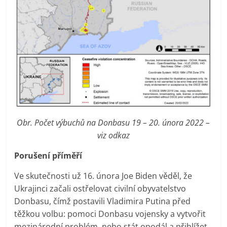
Obr. Počet výbuchů na Donbasu 19 – 20. února 2022 –
viz odkaz
Porušení příměří
Ve skutečnosti už 16. února Joe Biden věděl, že
Ukrajinci začali ostřelovat civilní obyvatelstvo
Donbasu, čímž postavili Vladimira Putina před
těžkou volbu: pomoci Donbasu vojensky a vytvořit
mezinárodní problém, nebo stát opodál a přihlížet,