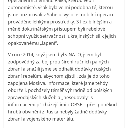
operativní schémata. Válka, kterou vedli
autonomisté, však byla velmi podobná té, kterou
jsme pozorovali v Sahelu: vysoce mobilní operace
prováděné lehkými prostředky. S flexibilnějším a
méně doktrinářským přístupem byli rebelové
schopni využít setrvačnosti ukrajinských sil k jejich
opakovanému „lapení“.
V roce 2014, když jsem byl v NATO, jsem byl
zodpovědný za boj proti šíření ručních palných
zbraní a snažili jsme se odhalit dodávky ruských
zbraní rebelům, abychom zjistili, zda je do toho
zapojena Moskva. Informace, které jsme tehdy
obdrželi, pocházely téměř výhradně od polských
zpravodajských služeb a „nesedovaly“ s
informacemi přicházejícími z OBSE – přes poněkud
hrubá obvinění z Ruska nebyly žádné dodávky
zbraní a vojenského materiálu.