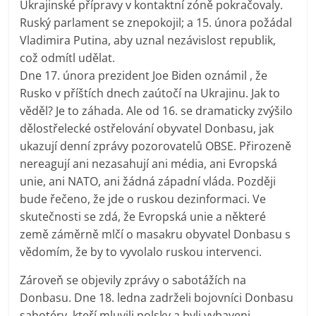
Ukrajinské přípravy v kontaktní zóně pokračovaly.
Ruský parlament se znepokojil; a 15. února požádal
Vladimira Putina, aby uznal nezávislost republik,
což odmítl udělat.
Dne 17. února prezident Joe Biden oznámil , že
Rusko v příštích dnech zaútočí na Ukrajinu. Jak to
věděl? Je to záhada. Ale od 16. se dramaticky zvýšilo
dělostřelecké ostřelování obyvatel Donbasu, jak
ukazují denní zprávy pozorovatelů OBSE. Přirozeně
nereagují ani nezasahují ani média, ani Evropská
unie, ani NATO, ani žádná západní vláda. Později
bude řečeno, že jde o ruskou dezinformaci. Ve
skutečnosti se zdá, že Evropská unie a některé
země záměrně mlčí o masakru obyvatel Donbasu s
vědomím, že by to vyvolalo ruskou intervenci.
Zároveň se objevily zprávy o sabotážích na
Donbasu. Dne 18. ledna zadrželi bojovníci Donbasu
sabotéry, kteří mluvili polsky a byli vybaveni