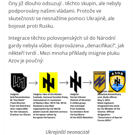
činy již dlouho odsuzují . těchto skupin, ale nebyly
podporovány našimi vládami. Protože ve
skutečnosti se nesnažíme pomoci Ukrajině, ale
bojovat proti Rusku.
Integrace těchto polovojenských sil do Národní
gardy nebyla vůbec doprovázena „denacifikací“, jak
někteří tvrdí . Mezi mnoha příklady insignie pluku
Azov je poučný:
Ukrajinští neonacisté