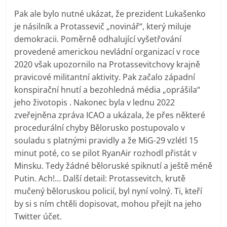
Pak ale bylo nutné ukázat, že prezident Lukašenko
je násilník a Protassevič „novinář“, který miluje
demokracii. Poměrně odhalující vyšetřování
provedené americkou nevládní organizací v roce
2020 však upozornilo na Protassevitchovy krajně
pravicové militantní aktivity. Pak začalo západní
konspirační hnutí a bezohledná média „oprášila“
jeho životopis . Nakonec byla v lednu 2022
zveřejněna zpráva ICAO a ukázala, že přes některé
procedurální chyby Bělorusko postupovalo v
souladu s platnými pravidly a že MiG-29 vzlétl 15
minut poté, co se pilot RyanAir rozhodl přistát v
Minsku. Tedy žádné běloruské spiknutí a ještě méně
Putin. Ach!… Další detail: Protassevitch, krutě
mučený běloruskou policií, byl nyní volný. Ti, kteří
by si s ním chtěli dopisovat, mohou přejít na jeho
Twitter účet.