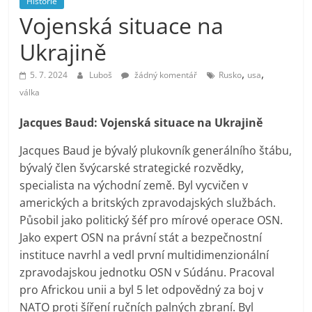
Historie
prospívá?
Vojenská situace na
Ukrajině
,
,
5. 7. 2024
Luboš
žádný komentář
Rusko
usa
válka
Jacques Baud: Vojenská situace na Ukrajině
Jacques Baud je bývalý plukovník generálního štábu,
bývalý člen švýcarské strategické rozvědky,
specialista na východní země. Byl vycvičen v
amerických a britských zpravodajských službách.
Působil jako politický šéf pro mírové operace OSN.
Jako expert OSN na právní stát a bezpečnostní
instituce navrhl a vedl první multidimenzionální
zpravodajskou jednotku OSN v Súdánu. Pracoval
pro Africkou unii a byl 5 let odpovědný za boj v
NATO proti šíření ručních palných zbraní. Byl