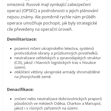
omezená: Rusové mají vynikající zabezpečení
operací (OPSEC) a podrobnosti o jejich plánování
nejsou známy. Ale poměrně rychle nám průběh
operace umožňuje pochopit, jak byly strategické
cíle převedeny na operační úroveň.
Demilitarizace:
pozemní ničení ukrajinského letectva, systémů
protivzdušné obrany a průzkumných prostředků;
neutralizace velitelských a zpravodajských struktur
(C3I), jakož i hlavních logistických tras v hloubce
území;
obklíčení většiny ukrajinské armády shromážděné
na jihovýchodě země.
Denacifikace:
zničení nebo neutralizace dobrovolnických praporů
působících ve městech Oděsa, Charkov a Mariupol,
jakož i v různých zařízeních na území.