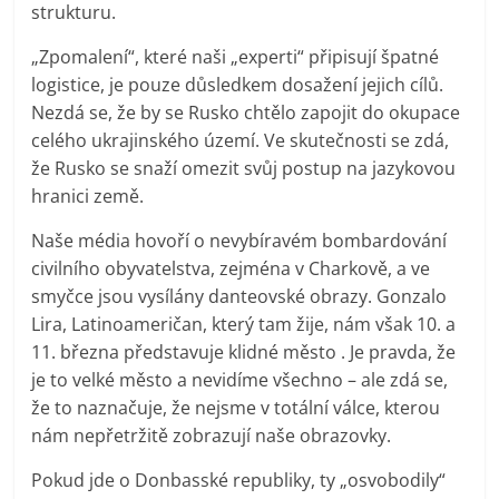
strukturu.
„Zpomalení“, které naši „experti“ připisují špatné
logistice, je pouze důsledkem dosažení jejich cílů.
Nezdá se, že by se Rusko chtělo zapojit do okupace
celého ukrajinského území. Ve skutečnosti se zdá,
že Rusko se snaží omezit svůj postup na jazykovou
hranici země.
Naše média hovoří o nevybíravém bombardování
civilního obyvatelstva, zejména v Charkově, a ve
smyčce jsou vysílány danteovské obrazy. Gonzalo
Lira, Latinoameričan, který tam žije, nám však 10. a
11. března představuje klidné město . Je pravda, že
je to velké město a nevidíme všechno – ale zdá se,
že to naznačuje, že nejsme v totální válce, kterou
nám nepřetržitě zobrazují naše obrazovky.
Pokud jde o Donbasské republiky, ty „osvobodily“