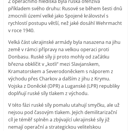
Z operačního hlediska byla ruská ofenzíva
příkladem svého druhu: Rusové se během šesti dnů
zmocnili území velké jako Spojené království s
rychlostí postupu větší, než jaké dosáhl Wehrmacht
v roce 1940.
Velká část ukrajinské armády byla nasazena na jihu
země v rámci přípravy na velkou operaci proti
Donbasu. Ruské síly ji proto mohly od začátku
března obklíčit v „kotli“ mezi Slavjanskem,
Kramatorskem a Severodoněckem s náporem z
východu přes Charkov a dalším z jihu z Krymu.
Vojska z Doněcké (DPR) a Luganské (LPR) republiky
doplňují ruské síly tlakem z východu.
V této fázi ruské síly pomalu utahují smyčku, ale už
nejsou pod časovým tlakem. Jejich demilitarizační
cíl je téměř splněn a zbývající ukrajinské síly již
nemají operační a strategickou velitelskou