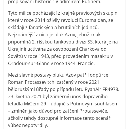
přepisování historie “ Vladimirem Putinem.
Tyto milice pocházející z krajně pravicových skupin,
které v roce 2014 oživily revoluci Euromajdan, se
skládají z fanatických a brutálních jedinců.
Nejznámější z nich je pluk Azov, jehož znak
připomíná 2. říšskou tankovou divizi SS, která je na
Ukrajině uctívána za osvobození Charkova od
Sovětů v roce 1943, před provedením masakru v
Oradour-sur-Glane v roce 1944. Francie.
Mezi slavné postavy pluku Azov patřil odpůrce
Roman Protassevitch, zatčený v roce 2021
běloruskými úřady po případu letu RyanAir FR4978.
23. května 2021 byl záměrný únos dopravního
letadla MiGem-29 – údajně s Putinovým souhlasem
– zmíněn jako důvod pro zatčení Protasseviče,
ačkoliv tehdy dostupné informace tento scénář
vůbec nepotvrdily.