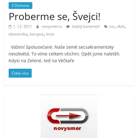
prospívá?
Z Domova
Proberme se, Švejci!
,
,
1. 12. 2011
novysmercz
žádný komentář
csr
dluh
,
,
ekonomika
korupce
krize
Vážení Spoluovčané. Naše země secsakramentsky
nevzkvétá. To víme celkem všichni. Opět jsme naletěli.
Kdysi na Zelené, teď na Véčkaře
Čtěte více