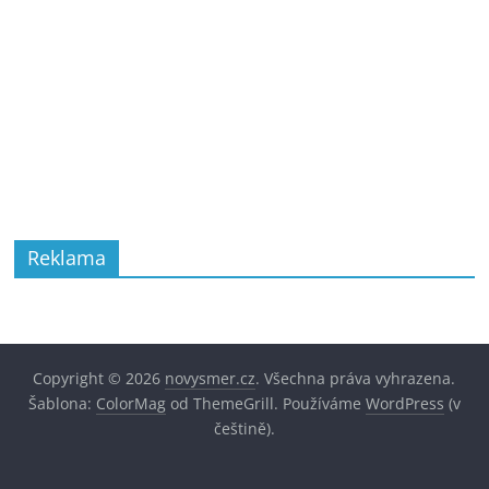
Reklama
Copyright © 2026
novysmer.cz
. Všechna práva vyhrazena.
Šablona:
ColorMag
od ThemeGrill. Používáme
WordPress
(v
češtině).