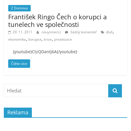
Z Domova
František Ringo Čech o korupci a
tunelech ve společnosti
,
29. 11. 2011
novysmercz
žádný komentář
dluh
,
,
,
ekonomika
korupce
krize
privatizace
{youtube}CtzQDantj6A{/youtube}
Čtěte více
Reklama