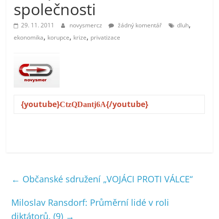
společnosti
prospívá?
,
29. 11. 2011
novysmercz
žádný komentář
dluh
,
,
,
ekonomika
korupce
krize
privatizace
{youtube}
{/youtube}
CtzQDantj6A
←
Občanské sdružení „VOJÁCI PROTI VÁLCE“
Miloslav Ransdorf: Průměrní lidé v roli
diktátorů. (9)
→