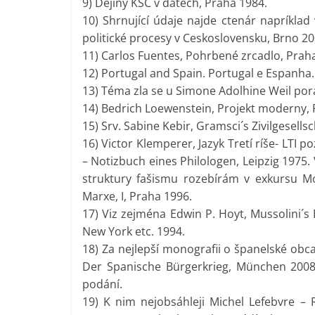
9) Dejiny KSC v datech, Praha 1984.
10) Shrnující údaje najde ctenár napríklad
politické procesy v Ceskoslovensku, Brno 20
11) Carlos Fuentes, Pohrbené zrcadlo, Prah
12) Portugal and Spain. Portugal e Espanha.
13) Téma zla se u Simone Adolhine Weil porá
14) Bedrich Loewenstein, Projekt moderny, 
15) Srv. Sabine Kebir, Gramsci´s Zivilgesell
16) Victor Klemperer, Jazyk Tretí ríše- LTI 
– Notizbuch eines Philologen, Leipzig 1975. V
struktury fašismu rozebírám v exkursu Mor
Marxe, I, Praha 1996.
17) Viz zejména Edwin P. Hoyt, Mussolini´s E
New York etc. 1994.
18) Za nejlepší monografii o španelské obc
Der Spanische Bürgerkrieg, München 2008.
podání.
19) K nim nejobsáhleji Michel Lefebvre – 