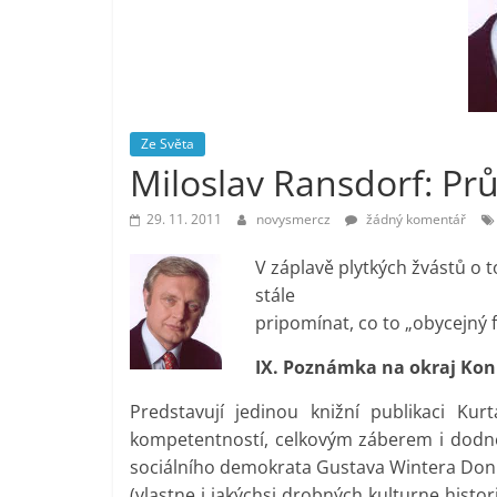
vlastně
prospívá?
Ze Světa
Miloslav Ransdorf: Prům
29. 11. 2011
novysmercz
žádný komentář
V záplavě plytkých žvástů o 
stále
pripomínat, co to „obycejný 
IX. Poznámka na okraj Konr
Predstavují jedinou knižní publikaci Ku
kompetentností, celkovým záberem i dodnes
sociálního demokrata Gustava Wintera Don Q
(vlastne i jakýchsi drobných kulturne histor