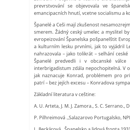
prevrstvování se objevovala ve španel
emancipacních hnutí, vcetne socialismu a 
Španelé a Ceši mají zkušenost nesamozrejmo
smerem. Žádný ceský umelec a myslitel by 
evropeizování Španelska pošpanelštit Evro
a kulturním lesku prvními, jak to vyjádril 
nahrazovala – jako tolikrát – selhání ceské 
Španelé predvedli i v obcanské válce
interbrigadistum zdála nepochopitelná. V o
jak naznacuje Konrad, problémem pro prí
patrí – bez jejích excesu – Konradova sympat
Základní literatura v ceštine:
A. U. Arteta, J. M. J. Zamora., S. C. Serrano.,
P. Pilhreimová .,Salazarovo Portugalsko, NPL
L. 8eckárová., Španelsko a lidová fronta 19