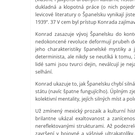
dukladná a klopotná práce (o nich pojed
levicové literatury o Španelsku vynikají ji
1939“. 37 V cem byl prístup Konrada zajíma
Konrad zasazuje vývoj Španelsku do konte
nedokoncené revoluce deformují prubeh deji
jeho charakteristiky španelské mystiky a j
determinista, ale nikdy se neutíká k tomu,
lidé sami jsou tvurci dejin, neválcují je ne
selhání.
Konrad ukazuje to, jak Španelsku chybí sil
státu (navíc špatne fungujícího). Úplným 
kolektivní mentality, jejích silných míst a 
Už zmínený mexický prozaik a kulturní his
brilantne ukázal exaltovanost a zaníceno
nereflektovanými strukturami. Až podezrele
završení v bojovné a vášnivé ultrakatolíky,