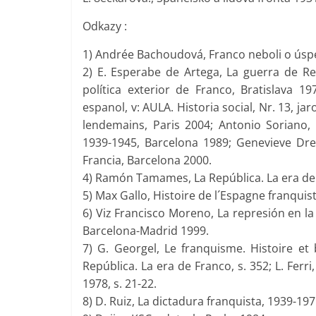
Odkazy :
1) Andrée Bachoudová, Franco neboli o ús
2) E. Esperabe de Artega, La guerra de Re
política exterior de Franco, Bratislava 19
espanol, v: AULA. Historia social, Nr. 13, 
lendemains, Paris 2004; Antonio Soriano, 
1939-1945, Barcelona 1989; Genevieve Dre
Francia, Barcelona 2000.
4) Ramón Tamames, La República. La era de 
5) Max Gallo, Histoire de l´Espagne franquiste
6) Viz Francisco Moreno, La represión en la p
Barcelona-Madrid 1999.
7) G. Georgel, Le franquisme. Histoire et 
República. La era de Franco, s. 352; L. Ferri
1978, s. 21-22.
8) D. Ruiz, La dictadura franquista, 1939-197