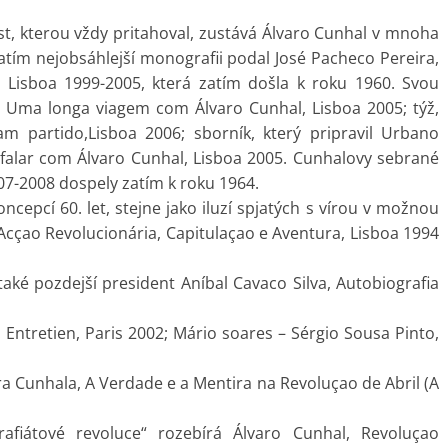
t, kterou vždy pritahoval, zustává Álvaro Cunhal v mnoha
atím nejobsáhlejší monografii podal José Pacheco Pereira,
3, Lisboa 1999-2005, která zatím došla k roku 1960. Svou
a, Uma longa viagem com Álvaro Cunhal, Lisboa 2005; týž,
 partido,Lisboa 2006; sborník, který pripravil Urbano
falar com Álvaro Cunhal, Lisboa 2005. Cunhalovy sebrané
007-2008 dospely zatím k roku 1964.
oncepcí 60. let, stejne jako iluzí spjatých s vírou v možnou
Acçao Revolucionária, Capitulaçao e Aventura, Lisboa 1994
také pozdejší president Aníbal Cavaco Silva, Autobiografia
 Entretien, Paris 2002; Mário soares – Sérgio Sousa Pinto,
ara Cunhala, A Verdade e a Mentira na Revoluçao de Abril (A
afiátové revoluce“ rozebírá Álvaro Cunhal, Revoluçao