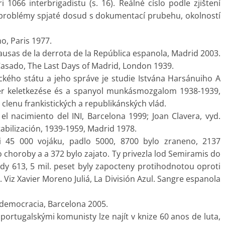
1066 interbrigadistu (s. 16). Reálné císlo podle zjištení
je problémy spjaté dosud s dokumentací prubehu, okolností
no, Paris 1977.
causas de la derrota de la República espanola, Madrid 2003.
sado, The Last Days of Madrid, London 1939.
ického státu a jeho správe je studie Istvána Harsánuiho A
zer keletkezése és a spanyol munkásmozgalom 1938-1939,
clenu frankistických a republikánských vlád.
 el nacimiento del INI, Barcelona 1999; Joan Clavera, vyd.
tabilización, 1939-1959, Madrid 1978.
i 45 000 vojáku, padlo 5000, 8700 bylo zraneno, 2137
 choroby a a 372 bylo zajato. Ty privezla lod Semiramis do
dy 613, 5 mil. peset byly zapocteny protihodnotou oproti
Viz Xavier Moreno Juliá, La División Azul. Sangre espanola
 y democracia, Barcelona 2005.
portugalskými komunisty lze najít v knize 60 anos de luta,