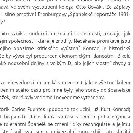
nává ve svém vystoupení kolega Otto 8ovák). Ze záplavy
ste i silne emotivní Erenburgovy „Španelské reportáže 1931-
vý?
xtu vzniku moderní buržoasní spolecnosti, ukazuje, jak
n spolecností, které je zrodily. Necekane pronikavé jsou
ejího opozicne kritického vyústení. Konrad je historický
 že by vývoj byl predurcen ekonomickými danostmi. Bikoli,
jaké neosobní dejiny s velkým D, ale jejich vlastní chyby a
ná a sebevedomá obcanská spolecnost, jak se vše tocí kolem
zjevením svého casu pro mne byly jeho sondy do španelské
položek, které byly vedome i nevedome vytesneny.
torik Carlos Fuentes (podobne tak ucinil už Kurt Konrad)
st hispánské duše, která souvisí s temito potlacenými a
 tolerantní Španelé se zmenili díky reconquiste a jejímu
 kterí snili svuj sen o universální monarchii. Tato složitá