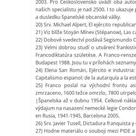
2003. Pro Ceskoslovensko uvádí oba autori 
našich specialistu je nad 2500. I to ukazu
a dusledku španelské obcanské války.
20) Srv. Michael Alpert, El ejército republica
21) Viz blíže Stoyán Mínev (Stépanow), Las 
22) Dobové svedectví podává Segismundo Ca
23) Velmi dobrou studí o utvárení frankist
Francodiktatúra születése. A Franco-rens
Budapest 1988. Jsou tu v prílohách seznamy 
24) Elena San Román, Ejército e industria:
Capitalismo espanol: de la autarquía a la es
25) Franco poslal na východní frontu as
zmrzaceno, 1600 težce omrzlo, 7800 utrpelo
|Španelska až v dubnu 1954. Celkové nákla
výdajum na nasazení nemecké legie Condor. 
en Rusia, 1941-1945, Barcelona 2005.
26) Srv. Javier Tusell, Dictadura franquista
27) Hodne materiálu o souboji mezi PIDE a 