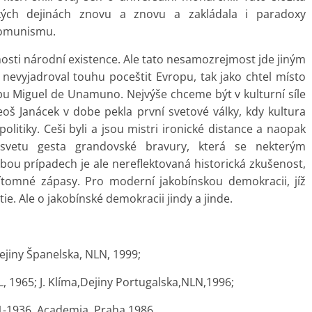
ských dejinách znovu a znovu a zakládala i paradoxy
komunismu.
sti národní existence. Ale tato nesamozrejmost jde jiným
nevyjadroval touhu poceštit Evropu, tak jako chtel místo
pu Miguel de Unamuno. Nejvýše chceme být v kulturní síle
Leoš Janácek v dobe pekla první svetové války, kdy kultura
politiky. Ceši byli a jsou mistri ironické distance a naopak
 svetu gesta grandovské bravury, která se nekterým
bou prípadech je ale nereflektovaná historická zkušenost,
tomné zápasy. Pro moderní jakobínskou demokracii, jíž
ie. Ale o jakobínské demokracii jindy a jinde.
 Dejiny Španelska, NLN, 1999;
, 1965; J. Klíma,Dejiny Portugalska,NLN,1996;
31-1936, Academia, Praha 1986