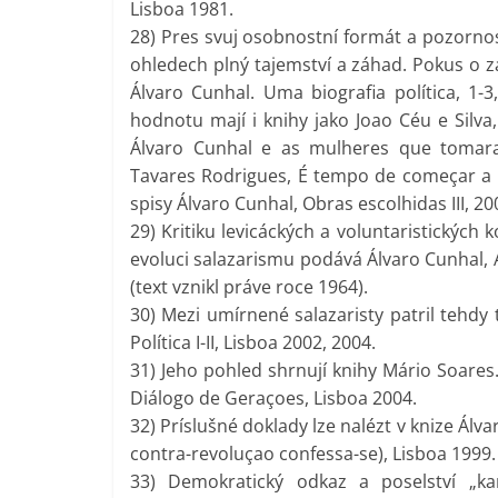
Lisboa 1981.
28) Pres svuj osobnostní formát a pozornos
ohledech plný tajemství a záhad. Pokus o z
Álvaro Cunhal. Uma biografia política, 1-
hodnotu mají i knihy jako Joao Céu e Silv
Álvaro Cunhal e as mulheres que tomaram
Tavares Rodrigues, É tempo de começar a 
spisy Álvaro Cunhal, Obras escolhidas III, 2
29) Kritiku levicáckých a voluntaristických k
evoluci salazarismu podává Álvaro Cunhal, 
(text vznikl práve roce 1964).
30) Mezi umírnené salazaristy patril tehdy 
Política I-II, Lisboa 2002, 2004.
31) Jeho pohled shrnují knihy Mário Soares.
Diálogo de Geraçoes, Lisboa 2004.
32) Príslušné doklady lze nalézt v knize Álv
contra-revoluçao confessa-se), Lisboa 1999.
33) Demokratický odkaz a poselství „kar