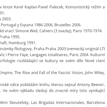
 v knize Karel Kaplan-Pavel Palecek, Komunistický režim a
01.
a 2003.
 Portugal y Espana 1986-2006, Bruxelles 2006.
d vrací: Simone Weil, Cahiers (3 svazky), Paris 1970-1974.
Praha 1995.
schaft, Hamburg 1991.
poznámky filologovy, Praha Praha 2003 (nemecký originál LTI
iz i Pierre Faye, Langages totalitaires, Paris 2004. Kulturní
fologie rozkládající se kultury ve svém díle Nové ctení
mpire, The Rise and Fall of the Fascist Vision, John Wiley,
anské válce pokládám knihu, kterou sepsal Antony Beevor,
 Ve svém výkladu sleduji do znacné míry toto vynikající
Rémi Skoutelsky, Las Brigadas Internacionales, Barcelona