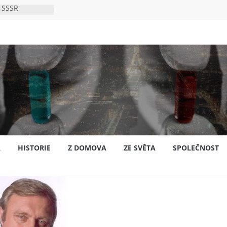
 SSSR
 bylo s
ión?
nsku
A
HISTORIE
Z DOMOVA
ZE SVĚTA
SPOLEČNOST