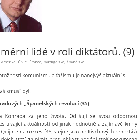
ěrní lidé v roli diktátorů. (9)
,
,
,
,
Amerika
Chile
Franco
portugalsko
španělsko
totožnosti komunismu a fašismu je nanejvýš aktuální si
fašismus“ byl.
adových „Španelských revolucí (35)
rta Konrada za jeho života. Odlišují se svou odbornou
 trvající aktuálností od jinak hodnotné a zajímavé knihy
uijote na rozcestí36, stejne jako od Kischových reportáží
ických statí, za nimiž pres lehkost podání stojí neskutecne