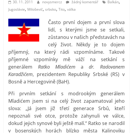
,
30. 11. 2011
novysmercz
žádný komentář
Balkán
prospívá?
,
,
,
,
Jugoslávie
Miloševič
srbsko
Tito
válka
Často první dojem a první slova
lidí, s kterými jsme se setkali,
zůstanou v našich představách na
celý život. Někdy je to dojem
příjemný, na který rádi vzpomínáme. Takové
příjemné vzpomínky mě váží na setkání s
generálem
Ratko Mladićem
a
dr. Radovanem
Karadžićem
, prezidentem Republiky Srbské (RS) v
Bosně a Hercegovině (BaH).
Při prvním setkání s modrookým generálem
Mladićem jsem si na celý život zapamatoval jeho
slova: „Já jsem již třetí generace Srbů, kteří
nepoznali své otce, protože zahynuli ve válce,
dokud jejich synové byli ještě malí.“ Ratko se narodil
v bosenských horách blízko města Kalinoviku