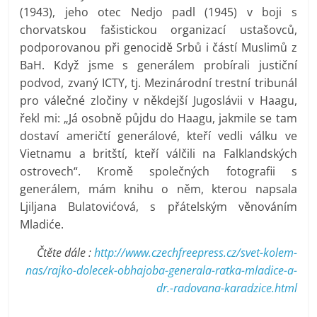
(1943), jeho otec Nedjo padl (1945) v boji s
chorvatskou fašistickou organizací ustašovců,
podporovanou při genocidě Srbů i částí Muslimů z
BaH. Když jsme s generálem probírali justiční
podvod, zvaný ICTY, tj. Mezinárodní trestní tribunál
pro válečné zločiny v někdejší Jugoslávii v Haagu,
řekl mi: „Já osobně půjdu do Haagu, jakmile se tam
dostaví američtí generálové, kteří vedli válku ve
Vietnamu a britští, kteří válčili na Falklandských
ostrovech“. Kromě společných fotografii s
generálem, mám knihu o něm, kterou napsala
Ljiljana Bulatovićová, s přátelským věnováním
Mladiće.
Čtěte dále :
http://www.czechfreepress.cz/svet-kolem-
nas/rajko-dolecek-obhajoba-generala-ratka-mladice-a-
dr.-radovana-karadzice.html