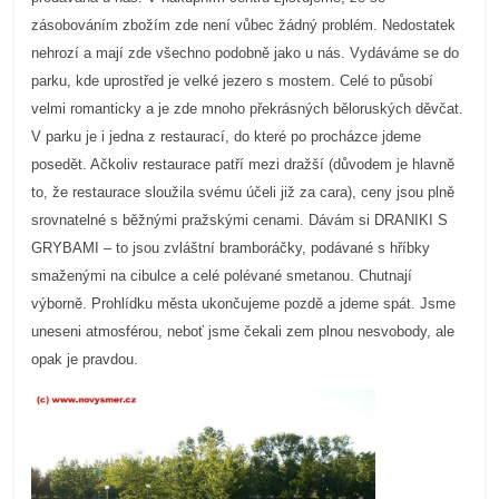
zásobováním zbožím zde není vůbec žádný problém. Nedostatek
nehrozí a mají zde všechno podobně jako u nás. Vydáváme se do
parku, kde uprostřed je velké jezero s mostem. Celé to působí
velmi romanticky a je zde mnoho překrásných běloruských děvčat.
V parku je i jedna z restaurací, do které po procházce jdeme
posedět. Ačkoliv restaurace patří mezi dražší (důvodem je hlavně
to, že restaurace sloužila svému účeli již za cara), ceny jsou plně
srovnatelné s běžnými pražskými cenami. Dávám si DRANIKI S
GRYBAMI – to jsou zvláštní bramboráčky, podávané s hříbky
smaženými na cibulce a celé polévané smetanou. Chutnají
výborně. Prohlídku města ukončujeme pozdě a jdeme spát. Jsme
uneseni atmosférou, neboť jsme čekali zem plnou nesvobody, ale
opak je pravdou.