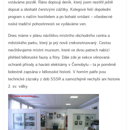
vstáváme pozdě. Ráno dopisuji deník, který jsem nestihl ještě
prospívá?
dopsat a obohatit čerstvými zážitky. Kolegové řeší dopolední
program s naším hostitelem a po bohaté snídaní – všeobecné
ruské tradiční pohostinnosti se vydáváme ven.
Dnes máme v plánu návštěvu místního obchodního centra a
městského parku, který je prý nově zrekonstruovaný. Cestou
navštěvujeme místní muzeum, které ve dvou patrech nabízí
přehled běloruské fauny a flóry. Dále zde je sekce věnovaná
ochraně přírody a havárii elektrárny v Černobylu – ta je poměrně
bolestně zapsána v běloruské historii. V horním patře jsou
technické zázraky z dob SSSR a samozřejmě nechybí ani historie
2. sv. války.