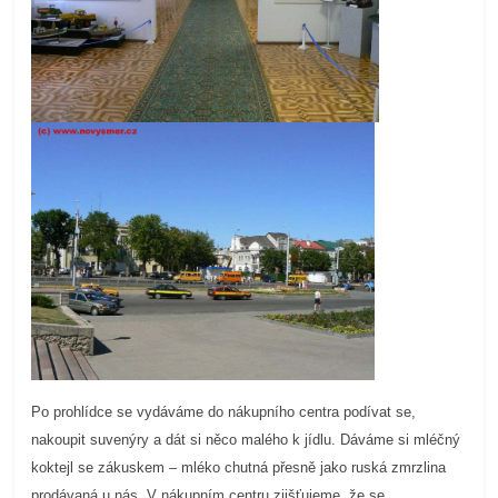
Po prohlídce se vydáváme do nákupního centra podívat se,
nakoupit suvenýry a dát si něco malého k jídlu. Dáváme si mléčný
koktejl se zákuskem – mléko chutná přesně jako ruská zmrzlina
prodávaná u nás. V nákupním centru zjišťujeme, že se