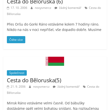
Cesta do Běloruska (6)
17. 10. 2006
novysmercz
žádný komentář
Cesta do
Běloruska
Přes Oršu do Gorki Ráno vstáváme kolem 7 hodiny ráno.
Nikdo na nás v noci nepřišel, vše dopadlo dobře. Musíme
Čtěte více
Společnost
Cesta do Běloruska(5)
21. 9. 2006
novysmercz
žádný komentář
Cesta do
Běloruska
Minsk Ráno vstáváme velmi časně. Od bábušky
dostáváme opět velmi bohatou snídani. Na rozloučenou