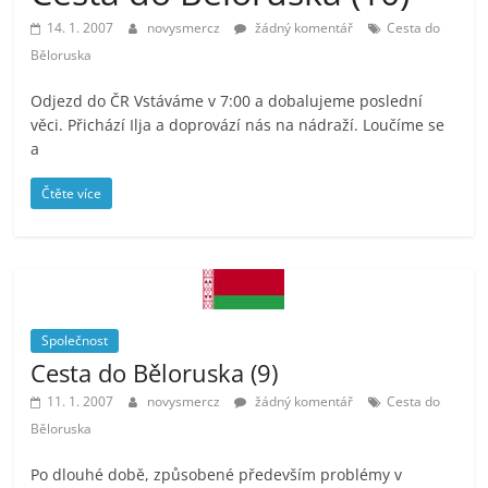
prospívá?
14. 1. 2007
novysmercz
žádný komentář
Cesta do
Běloruska
Odjezd do ČR Vstáváme v 7:00 a dobalujeme poslední
věci. Přichází Ilja a doprovází nás na nádraží. Loučíme se
a
Čtěte více
Společnost
Cesta do Běloruska (9)
11. 1. 2007
novysmercz
žádný komentář
Cesta do
Běloruska
Po dlouhé době, způsobené především problémy v