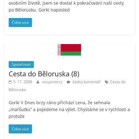
osobním životě, jsem se dostal k pokračování naší cesty
po Bělorusku. Gorki naposled
Čtěte více
Společnost
Cesta do Běloruska (8)
5. 11. 2006
novysmercz
žádný komentář
Cesta do
Běloruska
Gorki II Dnes brzy ráno přichází Lena, že sehnala
„maršutku“ a pojedeme na výlet. Chystáme se v rychlosti a
protože
Čtěte více