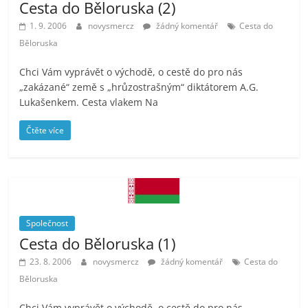
Cesta do Běloruska (2)
1. 9. 2006
novysmercz
žádný komentář
Cesta do
Běloruska
Chci Vám vyprávět o východě, o cestě do pro nás
„zakázané“ země s „hrůzostrašným“ diktátorem A.G.
Lukašenkem. Cesta vlakem Na
Čtěte více
Společnost
Cesta do Běloruska (1)
23. 8. 2006
novysmercz
žádný komentář
Cesta do
Běloruska
Chci Vám vyprávět o východě, o cestě do pro nás