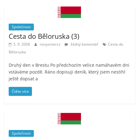
Společnost
Cesta do Běloruska (3)
5. 9. 2006
novysmercz
žádný komentář
Cesta do
Běloruska
Druhý den v Brestu Po předchozím velice namáhavém dni
vstáváme pozdě. Ráno dopisuji deník, který jsem nestihl
ještě dopsat a
Čtěte více
Společnost