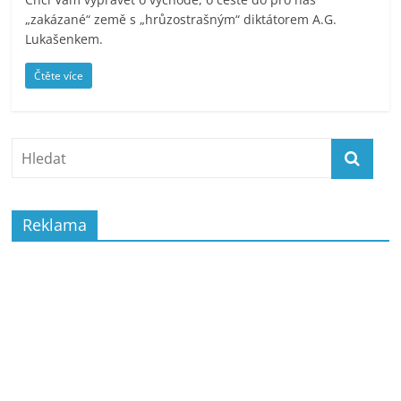
„zakázané“ země s „hrůzostrašným“ diktátorem A.G.
Lukašenkem.
Čtěte více
Reklama