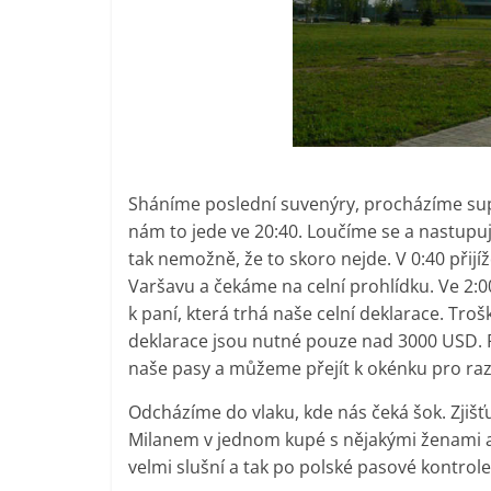
Sháníme poslední suvenýry, procházíme su
nám to jede ve 20:40. Loučíme se a nastupuj
tak nemožně, že to skoro nejde. V 0:40 přij
Varšavu a čekáme na celní prohlídku. Ve 2:
k paní, která trhá naše celní deklarace. Trošk
deklarace jsou nutné pouze nad 3000 USD. Pa
naše pasy a můžeme přejít k okénku pro raz
Odcházíme do vlaku, kde nás čeká šok. Zjiš
Milanem v jednom kupé s nějakými ženami a
velmi slušní a tak po polské pasové kontro