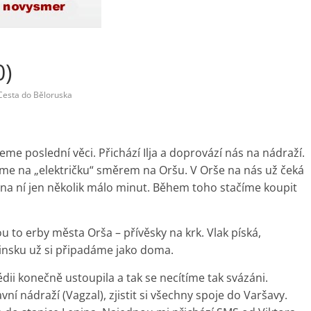
0)
Cesta do Běloruska
me poslední věci. Přichází Ilja a doprovází nás na nádraží.
me na „električku“ směrem na Oršu. V Orše na nás už čeká
 na ní jen několik málo minut. Během toho stačíme koupit
u to erby města Orša – přívěsky na krk. Vlak píská,
insku už si připadáme jako doma.
i konečně ustoupila a tak se necítíme tak svázáni.
í nádraží (Vagzal), zjistit si všechny spoje do Varšavy.