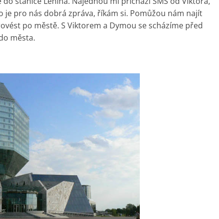
do stanice Lenina. Najednou mi přichází SMS od Viktora,
To je pro nás dobrá zpráva, říkám si. Pomůžou nám najít
provést po městě. S Viktorem a Dymou se scházíme před
 do města.