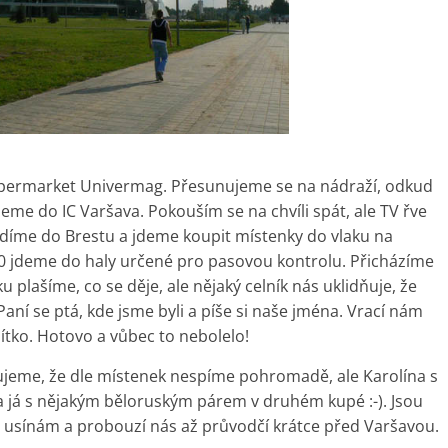
permarket Univermag. Přesunujeme se na nádraží, odkud
eme do IC Varšava. Pokouším se na chvíli spát, ale TV řve
íždíme do Brestu a jdeme koupit místenky do vlaku na
00 jdeme do haly určené pro pasovou kontrolu. Přicházíme
u plašíme, co se děje, ale nějaký celník nás uklidňuje, že
ní se ptá, kde jsme byli a píše si naše jména. Vrací nám
ítko. Hotovo a vůbec to nebolelo!
ťujeme, že dle místenek nespíme pohromadě, ale Karolína s
 já s nějakým běloruským párem v druhém kupé :-). Jsou
le usínám a probouzí nás až průvodčí krátce před Varšavou.