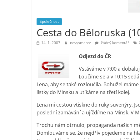
vlastně
prospívá?
Společnost
Cesta do Běloruska (1
14. 1. 2007
novysmercz
žádný komentář
Odjezd do ČR
Vstáváme v 7:00 a dobaluje
Loučíme se a v 10:15 sedá
Lena, aby se také rozloučila. Bohužel máme
lístky do Minsku a utíkáme na třetí kolej.
Lena mi cestou vtiskne do ruky suvenýry. Jso
poslední zamávání a ujíždíme na Minsk. V M
Trochu nám otrnulo, propaganda našich médi
Domlouváme se, že nejdřív pojedeme na hlavn