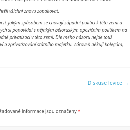
htěli všichni znovu zopakovat.
mrzí, jakým způsobem se chovají západní politici k této zemi a
ych si popovídal s nějakým běloruským opozičním politikem na
adné privatizaci v této zemi. Dle mého názoru nejde totiž
ví a zprivatizování státního majetku. Zároveň děkuji kolegům,
Diskuse levice
→
žadované informace jsou označeny
*