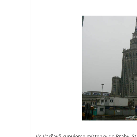
Ve Varšavě kupujeme místenky do Prahy. St