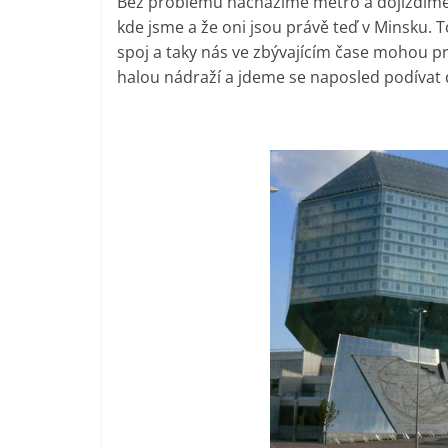
Bez problémů nacházíme metro a dojíždíme 
kde jsme a že oni jsou právě teď v Minsku. 
spoj a taky nás ve zbývajícím čase mohou 
halou nádraží a jdeme se naposled podívat