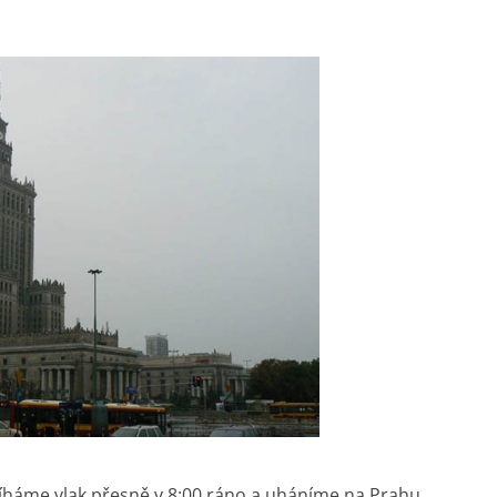
íháme vlak přesně v 8:00 ráno a uháníme na Prahu.