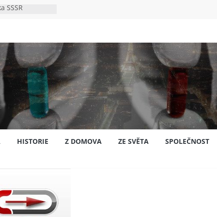
ka SSSR
e
to bylo s
e
pión?
jansku
A
HISTORIE
Z DOMOVA
ZE SVĚTA
SPOLEČNOST