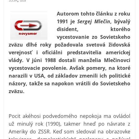
SSSR
usa
prospívá?
Autorom tohto článku z roku
1991 je
Sergej Mlečin
, bývalý
disident, ktorého
vycestovanie zo Sovietskeho
zväzu dlhé roky požadovala svetová židovská
verejnosť i oficiálni predstavitelia americkej
vlády. V júni 1988 dostali manželia Mlečinovci
vycestovacie povolenie. Avšak pomery, na ktoré
narazili v USA, od základov zmenili ich politické
názory, takže sa napokon vrátili do Sovietskeho
zväzu.
Pocit akéhosi podvedomého nepokoja ma ovládol
už minulý rok (1990), takmer hneď po návrate z
Ameriky do ZSSR. Keď som sledoval na obrazovke