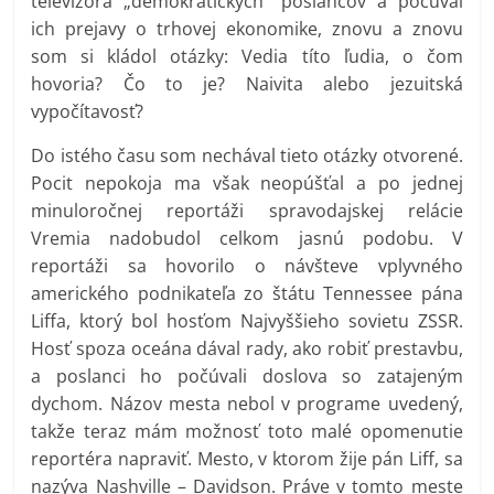
televizora „demokratických“ poslancov a počúval
ich prejavy o trhovej ekonomike, znovu a znovu
som si kládol otázky: Vedia títo ľudia, o čom
hovoria? Čo to je? Naivita alebo jezuitská
vypočítavosť?
Do istého času som nechával tieto otázky otvorené.
Pocit nepokoja ma však neopúšťal a po jednej
minuloročnej reportáži spravodajskej relácie
Vremia nadobudol celkom jasnú podobu. V
reportáži sa hovorilo o návšteve vplyvného
amerického podnikateľa zo štátu Tennessee pána
Liffa, ktorý bol hosťom Najvyššieho sovietu ZSSR.
Hosť spoza oceána dával rady, ako robiť prestavbu,
a poslanci ho počúvali doslova so zatajeným
dychom. Názov mesta nebol v programe uvedený,
takže teraz mám možnosť toto malé opomenutie
reportéra napraviť. Mesto, v ktorom žije pán Liff, sa
nazýva Nashville – Davidson. Práve v tomto meste