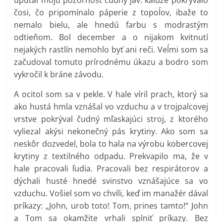
čosi, čo pripomínalo páperie z topoĺov, ibaže to
nemalo bielu, ale hnedú farbu s modrastým
odtieňom. Bol december a o nijakom kvitnutí
nejakých rastlín nemohlo byť ani reči. Veĺmi som sa
začudoval tomuto prírodnému úkazu a bodro som
vykročil k bráne závodu.
A ocitol som sa v pekle. V hale víril prach, ktorý sa
ako hustá hmla vznášal vo vzduchu a v trojpalcovej
vrstve pokrýval čudný mľaskajúci stroj, z ktorého
vyliezal akýsi nekonečný pás krytiny. Ako som sa
neskôr dozvedel, bola to hala na výrobu kobercovej
krytiny z textilného odpadu. Prekvapilo ma, že v
hale pracovali ľudia. Pracovali bez respirátorov a
dýchali husté hnedé svinstvo vznášajúce sa vo
vzduchu. Vošiel som vo chvíli, keď im manažér dával
príkazy: „John, urob toto! Tom, prines tamto!“ John
a Tom sa okamžite vrhali splniť príkazy. Bez