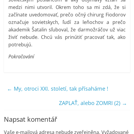
medzi nimi utvoril. Okrem toho sa mi zdá, že si
začínate uvedomovať, prečo očný chirurg Fiodorov
označuje sovietskych, ľudí za leňochov a prečo
akademik Šatalin sľuboval, že darmožráčov už viac
živiť nebude. Chcú vás prinútiť pracovať tak, ako
potrebujú.
Pokračování
←
My, otroci XXI. století, tak přísaháme !
ZAPLAŤ, alebo ZOMRI (2)
→
Napsat komentář
Vaše e-mailová adresa nebude zveřejněna.
Vyžadované