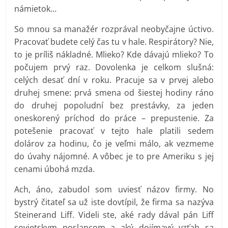
námietok…
So mnou sa manažér rozprával neobyčajne úctivo.
Pracovať budete celý čas tu v hale. Respirátory? Nie,
to je príliš nákladné. Mlieko? Kde dávajú mlieko? To
počujem prvý raz. Dovolenka je celkom slušná:
celých desať dní v roku. Pracuje sa v prvej alebo
druhej smene: prvá smena od šiestej hodiny ráno
do druhej popoludní bez prestávky, za jeden
oneskorený príchod do práce – prepustenie. Za
potešenie pracovať v tejto hale platili sedem
dolárov za hodinu, čo je veľmi málo, ak vezmeme
do úvahy nájomné. A vôbec je to pre Ameriku s jej
cenami úbohá mzda.
Ach, áno, zabudol som uviesť názov firmy. No
bystrý čitateľ sa už iste dovtípil, že firma sa nazýva
Steinerand Liff. Videli ste, aké rady dával pán Liff
sovietskym poslancom a aký dojímavý vzťah sa