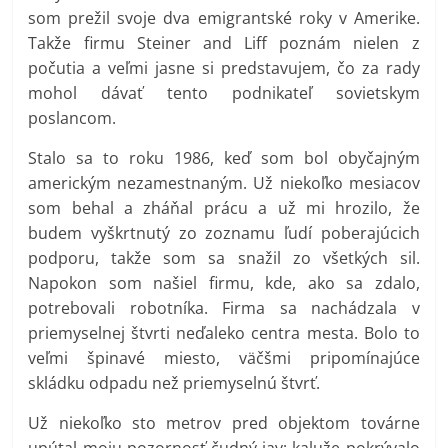
som prežil svoje dva emigrantské roky v Amerike.
Takže firmu Steiner and Liff poznám nielen z
počutia a veľmi jasne si predstavujem, čo za rady
mohol dávať tento podnikateľ sovietskym
poslancom.
Stalo sa to roku 1986, keď som bol obyčajným
americkým nezamestnaným. Už niekoľko mesiacov
som behal a zháňal prácu a už mi hrozilo, že
budem vyškrtnutý zo zoznamu ľudí poberajúcich
podporu, takže som sa snažil zo všetkých sil.
Napokon som našiel firmu, kde, ako sa zdalo,
potrebovali robotníka. Firma sa nachádzala v
priemyselnej štvrti neďaleko centra mesta. Bolo to
veľmi špinavé miesto, väčšmi pripomínajúce
skládku odpadu než priemyselnú štvrť.
Už niekoľko sto metrov pred objektom továrne
upútal moju pozornosť čudný jav: kaluže pokrývalo