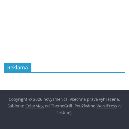
Reklama
Copyright © 2026
novysmer.cz
. Všechna práva vyhrazena.
Šablona:
ColorMag
od ThemeGrill. Používáme
WordPress
(v
češtině).