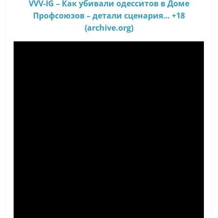
VVV-IG – Как убивали одесситов в Доме
Профсоюзов – детали сценария… +18
(archive.org)