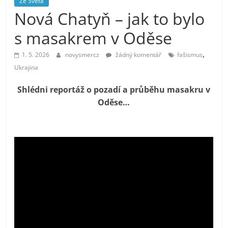
Ze Světa
prospívá?
Nová Chatyň – jak to bylo
s masakrem v Oděse
,
1. 5. 2026
novysmercz
žádný komentář
fašismus
Ukrajina
Shlédni reportáž o pozadí a průběhu masakru v
Oděse…