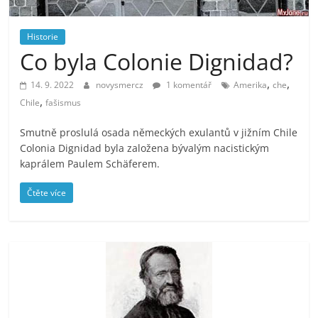
prospívá?
Historie
Co byla Colonie Dignidad?
,
,
14. 9. 2022
novysmercz
1 komentář
Amerika
che
,
Chile
fašismus
Smutně proslulá osada německých exulantů v jižním Chile
Colonia Dignidad byla založena bývalým nacistickým
kaprálem Paulem Schäferem.
Čtěte více