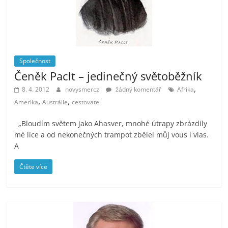
Společnost
Čeněk Paclt – jedinečný světoběžník
,
8. 4. 2012
novysmercz
žádný komentář
Afrika
,
,
Amerika
Austrálie
cestovatel
„Bloudím světem jako Ahasver, mnohé útrapy zbrázdily
mé líce a od nekonečných trampot zbělel můj vous i vlas.
A
Čtěte více