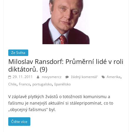
Ze Světa
Miloslav Ransdorf: Průměrní lidé v roli
diktátorů. (9)
,
29. 11. 2011
novysmercz
žádný komentář
Amerika
,
,
,
Chile
Franco
portugalsko
španělsko
V záplavě plytkých žvástů o totožnosti komunismu a
fašismu je nanejvýš aktuální si stálepripomínat, co to
„obycejný fašismus“ byl.
Čtěte více