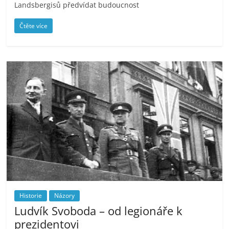
Landsbergisů předvídat budoucnost
Čtěte více
Historie
Názory
Ludvík Svoboda – od legionáře k
prezidentovi