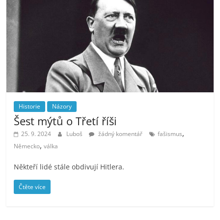
Historie
Názory
Šest mýtů o Třetí říši
,
25. 9. 2024
Luboš
žádný komentář
fašismus
,
Německo
válka
Někteří lidé stále obdivují Hitlera.
Čtěte více