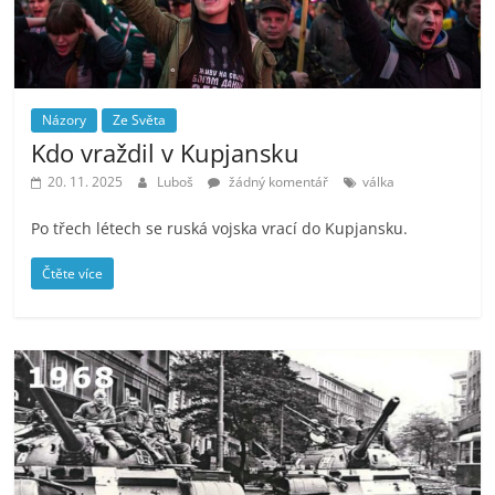
Názory
Ze Světa
Kdo vraždil v Kupjansku
20. 11. 2025
Luboš
žádný komentář
válka
Po třech létech se ruská vojska vrací do Kupjansku.
Čtěte více