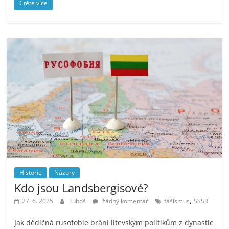
Čtěte více
Historie
Názory
Kdo jsou Landsbergisové?
,
27. 6. 2025
Luboš
žádný komentář
fašismus
SSSR
Jak dědičná rusofobie brání litevským politikům z dynastie