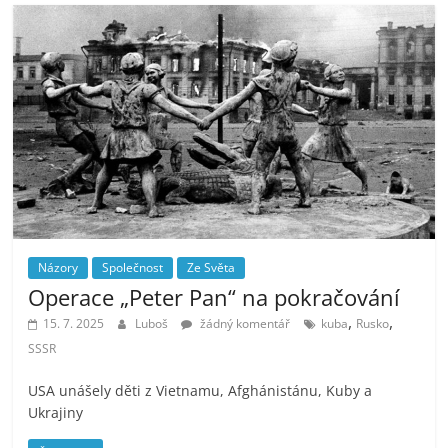
Názory
Společnost
Ze Světa
Operace „Peter Pan“ na pokračování
,
,
15. 7. 2025
Luboš
žádný komentář
kuba
Rusko
SSSR
USA unášely děti z Vietnamu, Afghánistánu, Kuby a
Ukrajiny