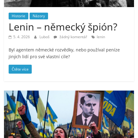
prospívá?
Historie
Názory
Lenin – německý špión?
5. 4. 2026
Luboš
žádný komentář
lenin
Byl agentem německé rozvědky, nebo používal peníze
jiných lidí pro své vlastní cíle?
Čtěte více