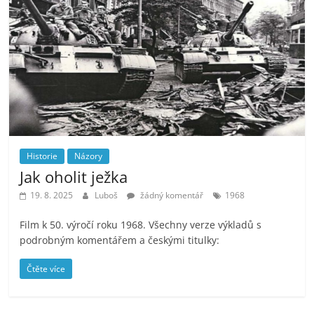
Historie
Názory
Jak oholit ježka
19. 8. 2025
Luboš
žádný komentář
1968
Film k 50. výročí roku 1968. Všechny verze výkladů s
podrobným komentářem a českými titulky:
Čtěte více