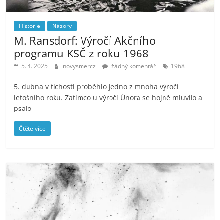
Historie
Názory
M. Ransdorf: Výročí Akčního
programu KSČ z roku 1968
5. 4. 2025
novysmercz
žádný komentář
1968
5. dubna v tichosti proběhlo jedno z mnoha výročí
letošního roku. Zatímco u výročí Února se hojně mluvilo a
psalo
Čtěte více