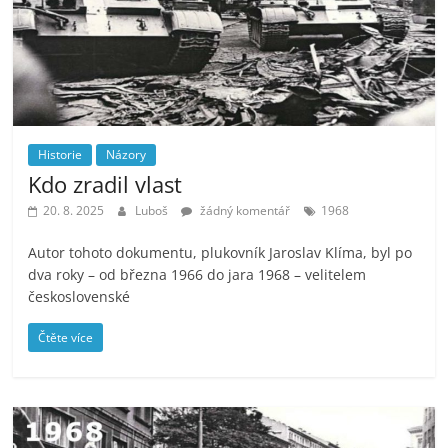
Historie
Názory
Kdo zradil vlast
20. 8. 2025
Luboš
žádný komentář
1968
Autor tohoto dokumentu, plukovník Jaroslav Klíma, byl po
dva roky – od března 1966 do jara 1968 – velitelem
československé
Čtěte více