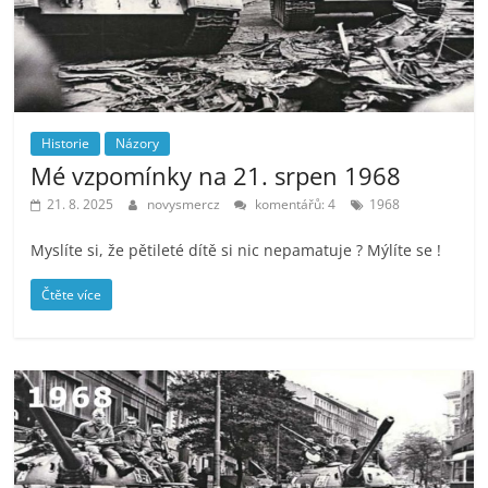
Historie
Názory
Mé vzpomínky na 21. srpen 1968
21. 8. 2025
novysmercz
komentářů: 4
1968
Myslíte si, že pětileté dítě si nic nepamatuje ? Mýlíte se !
Čtěte více