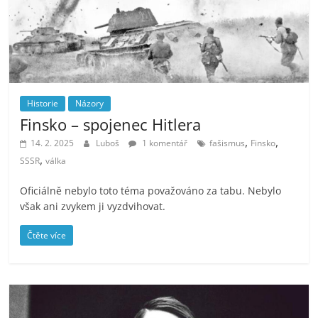
Historie
Názory
Finsko – spojenec Hitlera
,
,
14. 2. 2025
Luboš
1 komentář
fašismus
Finsko
,
SSSR
válka
Oficiálně nebylo toto téma považováno za tabu. Nebylo
však ani zvykem ji vyzdvihovat.
Čtěte více