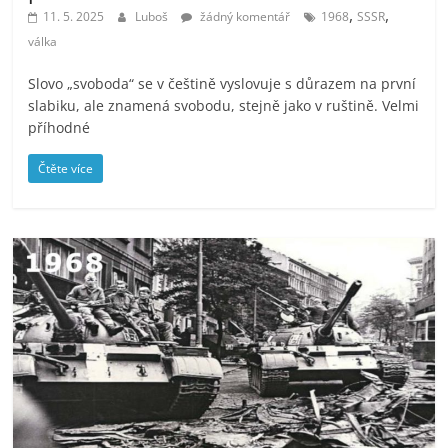
,
,
11. 5. 2025
Luboš
žádný komentář
1968
SSSR
válka
Slovo „svoboda“ se v češtině vyslovuje s důrazem na první
slabiku, ale znamená svobodu, stejně jako v ruštině. Velmi
příhodné
Čtěte více