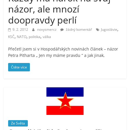
prospívá?
názor, ale mnozí
doopravdy perlí
,
9. 2. 2012
novysmercz
žádný komentář
Jugoslávie
,
,
,
KSČ
NATO
politika
válka
Přečetl jsem si v Hospodářských novinách článek – názor
Petra Pitharta „ Jen my máme pravdu “ a jak jinak,
Čtěte více
Ze Světa