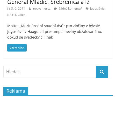
Generál Mladić, Srebrenica a lži
,
3. 6. 2011
novysmercz
žádný komentář
Jugoslávie
,
NATO
válka
Motto: „Mezinárodní soudní dvůr pro zločiny v bývalé
Jugoslávii v Haagu ctí presumpci neviny obžalovaného,
dokud se svědecky či jinak
Čtěte více
Reklama