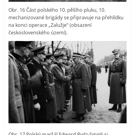
Obr. 16 Část polského 10. pěšího pluku, 10.
mechanizované brigády se připravuje na přehlídku
na konci operace „Zalužje“ (obsazení
československého území).
Obr. 17 Polský maršál Edward Rydz-Smigli si