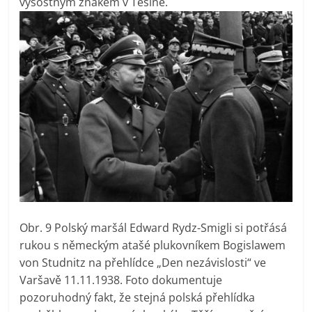
výsostným znakem v Těšíně.
Obr. 9 Polský maršál Edward Rydz-Smigli si potřásá
rukou s německým atašé plukovníkem Bogislawem
von Studnitz na přehlídce „Den nezávislosti“ ve
Varšavě 11.11.1938. Foto dokumentuje
pozoruhodný fakt, že stejná polská přehlídka