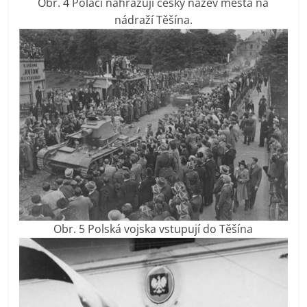
Obr. 4 Poláci nahrazují český název města na
nádraží Těšína.
Obr. 5 Polská vojska vstupují do Těšína