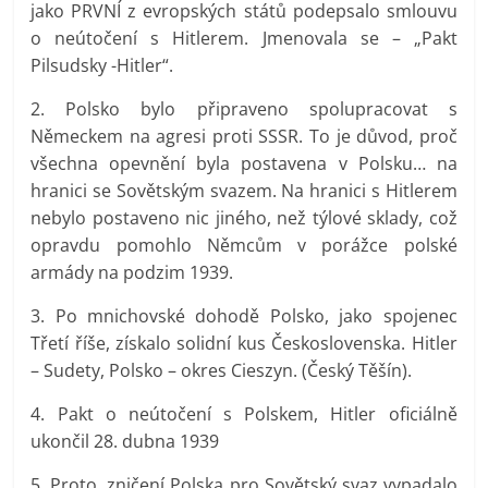
jako PRVNÍ z evropských států podepsalo smlouvu
o neútočení s Hitlerem. Jmenovala se – „Pakt
Pilsudsky -Hitler“.
2. Polsko bylo připraveno spolupracovat s
Německem na agresi proti SSSR. To je důvod, proč
všechna opevnění byla postavena v Polsku… na
hranici se Sovětským svazem. Na hranici s Hitlerem
nebylo postaveno nic jiného, než týlové sklady, což
opravdu pomohlo Němcům v porážce polské
armády na podzim 1939.
3. Po mnichovské dohodě Polsko, jako spojenec
Třetí říše, získalo solidní kus Československa. Hitler
– Sudety, Polsko – okres Cieszyn. (Český Těšín).
4. Pakt o neútočení s Polskem, Hitler oficiálně
ukončil 28. dubna 1939
5. Proto, zničení Polska pro Sovětský svaz vypadalo