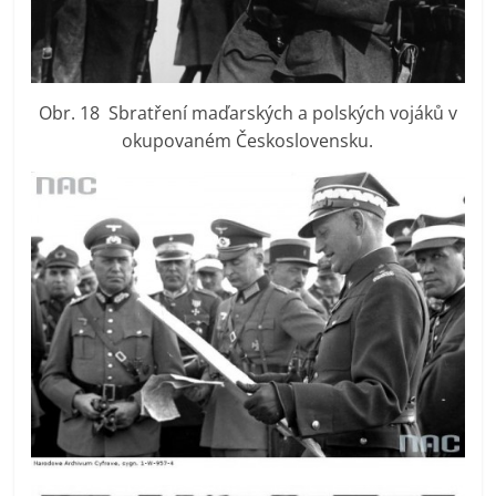
Obr. 18 Sbratření maďarských a polských vojáků v
okupovaném Československu.