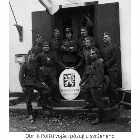
Obr. 6 Polští vojáci pózují u svrženého