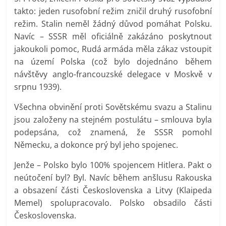
takto: jeden rusofobní režim zničil druhý rusofobní
režim. Stalin neměl žádný důvod pomáhat Polsku.
Navíc – SSSR měl oficiálně zakázáno poskytnout
jakoukoli pomoc, Rudá armáda měla zákaz vstoupit
na území Polska (což bylo dojednáno během
návštěvy anglo-francouzské delegace v Moskvě v
srpnu 1939).
Všechna obvinění proti Sovětskému svazu a Stalinu
jsou založeny na stejném postulátu – smlouva byla
podepsána, což znamená, že SSSR pomohl
Německu, a dokonce prý byl jeho spojenec.
Jenže – Polsko bylo 100% spojencem Hitlera. Pakt o
neútočení byl? Byl. Navíc během anšlusu Rakouska
a obsazení části Československa a Litvy (Klaipeda
Memel) spolupracovalo. Polsko obsadilo části
Československa.