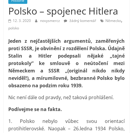
Historie
prospívá?
Polsko – spojenec Hitlera
,
12. 3. 2020
novysmercz
žádný komentář
Německo
polsko
Jeden z nejčastějších argumentů, zaměřených
proti SSSR, je obvinění z rozdělení Polska. Údajně
Stalin a Hitler podepsali nějaké „tajné
protokoly“ ke smlouvě o neútočení mezi
Německem a SSSR „(originál nikdo nikdy
neviděl!), a mírumilovné, bezbranné Polsko bylo
obsazeno na podzim roku 1939.
Nic není dále od pravdy, než taková prohlášení.
Podívejme se na fakta.
1. Polsko nebylo vůbec svou orientací
protihitlerovské. Naopak – 26.ledna 1934 Polsko,