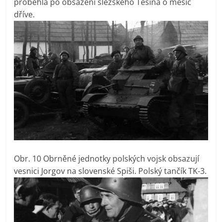
proběhla po obsazení slezského Těšína o měsíc
dříve.
Obr. 10 Obrněné jednotky polských vojsk obsazují
vesnici Jorgov na slovenské Spiši. Polský tančík TK-3.