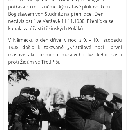
potřásá rukou s německým atašé plukovníkem
Bogislawem von Studnitz na přehlídce „Den
nezávislosti“ ve Varšavě 11.11.1938. Přehlídka se
konala za účasti těšínských Poláků.
V Německu o den dříve, v noci z 9. – 10. listopadu
1938 došlo k takzvané „Křišťálové noci“, první
masové akci přímého masového fyzického násilí
proti Židům ve Třetí říši.