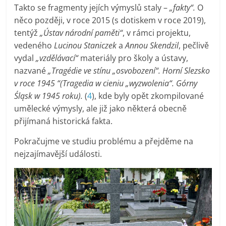
Takto se fragmenty jejích výmyslů staly –
„fakty“.
O
něco později, v roce 2015 (s dotiskem v roce 2019),
tentýž
„Ústav národní paměti“
, v rámci projektu,
vedeného
Lucinou Staniczek
a
Annou Skendzil
, pečlivě
vydal
„vzdělávací“
materiály pro školy a ústavy,
nazvané
„Tragédie ve stínu „osvobození“. Horní Slezsko
v roce 1945 “(Tragedia w cieniu „wyzwolenia“. Górny
Śląsk w 1945 roku).
(
4
), kde byly opět zkompilované
umělecké výmysly, ale již jako některá obecně
přijímaná historická fakta.
Pokračujme ve studiu problému a přejděme na
nejzajímavější události.