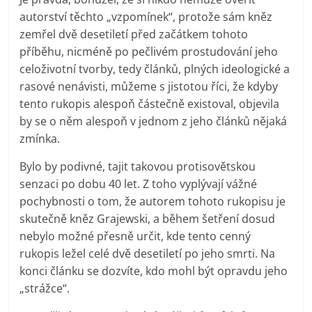
autorství těchto „vzpomínek“, protože sám kněz
zemřel dvě desetiletí před začátkem tohoto
příběhu, nicméně po pečlivém prostudování jeho
celoživotní tvorby, tedy článků, plných ideologické a
rasové nenávisti, můžeme s jistotou říci, že kdyby
tento rukopis alespoň částečně existoval, objevila
by se o něm alespoň v jednom z jeho článků nějaká
zmínka.
Bylo by podivné, tajit takovou protisovětskou
senzaci po dobu 40 let. Z toho vyplývají vážné
pochybnosti o tom, že autorem tohoto rukopisu je
skutečně kněz Grajewski, a během šetření dosud
nebylo možné přesně určit, kde tento cenný
rukopis ležel celé dvě desetiletí po jeho smrti. Na
konci článku se dozvíte, kdo mohl být opravdu jeho
„strážce“.