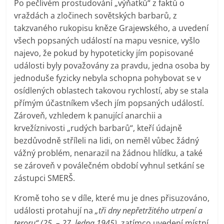
Po pečlivém prostudování „výňatků“ z faktů o
vraždách a zločinech sovětských barbarů, z
takzvaného rukopisu kněze Grajewského, a uvedení
všech popsaných událostí na mapu vesnice, vyšlo
najevo, že pokud by hypoteticky jím popisované
události byly považovány za pravdu, jedna osoba by
jednoduše fyzicky nebyla schopna pohybovat se v
osídlených oblastech takovou rychlostí, aby se stala
přímým účastníkem všech jím popsaných událostí.
Zároveň, vzhledem k panující anarchii a
krvežíznivosti „rudých barbarů“, kteří údajně
bezdůvodně stříleli na lidi, on neměl vůbec žádný
vážný problém, nenarazil na žádnou hlídku, a také
se zároveň v poválečném období vyhnul setkání se
zástupci SMERŠ.
Kromě toho se v díle, které mu je dnes přisuzováno,
události protahují na
„tři dny nepřetržitého utrpení a
teroru“ (25. – 27. ledna 1945)
, zatímco uvedení místní