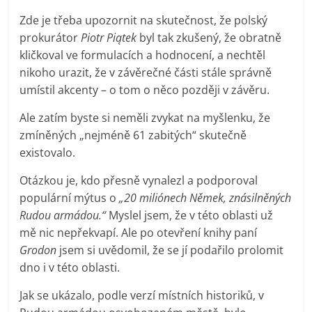
Zde je třeba upozornit na skutečnost, že polský
prokurátor
Piotr Piątek
byl tak zkušený, že obratně
kličkoval ve formulacích a hodnocení, a nechtěl
nikoho urazit, že v závěrečné části stále správně
umístil akcenty – o tom o něco později v závěru.
Ale zatím byste si neměli zvykat na myšlenku, že
zmíněných „nejméně 61 zabitých“ skutečně
existovalo.
Otázkou je, kdo přesně vynalezl a podporoval
populární mýtus o
„20 miliónech Němek, znásilněných
Rudou armádou.“
Myslel jsem, že v této oblasti už
mě nic nepřekvapí. Ale po otevření knihy paní
Grodon
jsem si uvědomil, že se jí podařilo prolomit
dno i v této oblasti.
Jak se ukázalo, podle verzí místních historiků, v