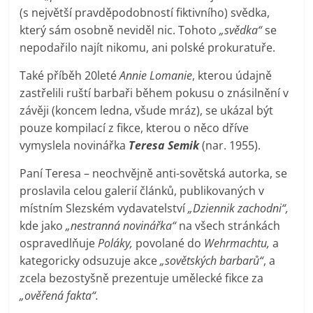
(s největší pravděpodobností fiktivního) svědka,
který sám osobně neviděl nic. Tohoto
„svědka“
se
nepodařilo najít nikomu, ani polské prokuratuře.
Také příběh 20leté
Annie Lomanie
, kterou údajně
zastřelili ruští barbaři během pokusu o znásilnění v
závěji (koncem ledna, všude mráz), se ukázal být
pouze kompilací z fikce, kterou o něco dříve
vymyslela novinářka
Teresa Semik
(nar. 1955).
Paní Teresa – neochvějně anti-sovětská autorka, se
proslavila celou galerií článků, publikovaných v
místním Slezském vydavatelství
„Dziennik zachodni“,
kde jako
„nestranná novinářka“
na všech stránkách
ospravedlňuje
Poláky,
povolané do
Wehrmachtu,
a
kategoricky odsuzuje akce
„sovětských barbarů“
, a
zcela bezostyšně prezentuje umělecké fikce za
„ověřená fakta“.