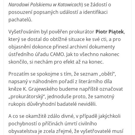
Narodowi Polskiemu w Katowicach
) se žádostí o
posouzení popsaných událostí a identifikaci
pachatelů.
Vyšetřováním byl pověřen prokurátor
Piotr Piątek
,
který se dostal do obtížné situace ke své cti, a pro
objasnění dokonce přinesl archivní dokumenty
ústředního úřadu CAMO. Jak to všechno nakonec
skončilo, si nechám pro efekt až na konec.
Prozatím se spokojme s tím, že seznam „obětí“,
napsaný v náhodném pořadí z literárního díla
kněze K. Grajewského budeme napříště označovat
„prokurátorský“, jednoduše proto, že samotný
rukopis důvěryhodní badatelé neviděli.
A co se okamžitě zdálo divné, v případě jakýchkoli
pochybností o příčinách úmrtí civilního
obyvatelstva je zcela zřejmé, že vyšetřovatelé musí