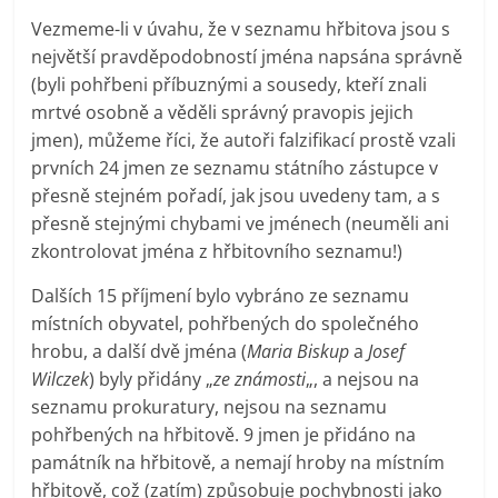
Vezmeme-li v úvahu, že v seznamu hřbitova jsou s
největší pravděpodobností jména napsána správně
(byli pohřbeni příbuznými a sousedy, kteří znali
mrtvé osobně a věděli správný pravopis jejich
jmen), můžeme říci, že autoři falzifikací prostě vzali
prvních 24 jmen ze seznamu státního zástupce v
přesně stejném pořadí, jak jsou uvedeny tam, a s
přesně stejnými chybami ve jménech (neuměli ani
zkontrolovat jména z hřbitovního seznamu!)
Dalších 15 příjmení bylo vybráno ze seznamu
místních obyvatel, pohřbených do společného
hrobu, a další dvě jména (
Maria Biskup
a
Josef
Wilczek
) byly přidány „
ze známosti
„, a nejsou na
seznamu prokuratury, nejsou na seznamu
pohřbených na hřbitově. 9 jmen je přidáno na
památník na hřbitově, a nemají hroby na místním
hřbitově, což (zatím) způsobuje pochybnosti jako