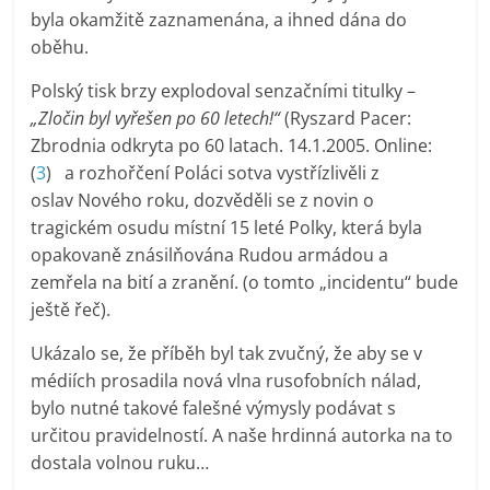
byla okamžitě zaznamenána, a ihned dána do
oběhu.
Polský tisk brzy explodoval senzačními titulky –
„Zločin byl vyřešen po 60 letech!“
(Ryszard Pacer:
Zbrodnia odkryta po 60 latach. 14.1.2005. Online:
(
3
) a rozhořčení Poláci sotva vystřízlivěli z
oslav Nového roku, dozvěděli se z novin o
tragickém osudu místní 15 leté Polky, která byla
opakovaně znásilňována Rudou armádou a
zemřela na bití a zranění. (o tomto „incidentu“ bude
ještě řeč).
Ukázalo se, že příběh byl tak zvučný, že aby se v
médiích prosadila nová vlna rusofobních nálad,
bylo nutné takové falešné výmysly podávat s
určitou pravidelností. A naše hrdinná autorka na to
dostala volnou ruku…