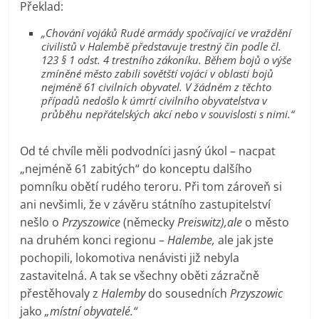
Překlad:
„Chování vojáků Rudé armády spočívající ve vraždění
civilistů v Halembě představuje trestný čin podle čl.
123 § 1 odst. 4 trestního zákoníku. Během bojů o výše
zmíněné město zabili sovětští vojáci v oblasti bojů
nejméně 61 civilních obyvatel. V žádném z těchto
případů nedošlo k úmrtí civilního obyvatelstva v
průběhu nepřátelských akcí nebo v souvislosti s nimi.“
Od té chvíle měli podvodníci jasný úkol – nacpat
„nejméně 61 zabitých“ do konceptu dalšího
pomníku obětí rudého teroru. Při tom zároveň si
ani nevšimli, že v závěru státního zastupitelství
nešlo o
Przyszowice
(německy
Preiswitz),ale
o město
na druhém konci regionu –
Halembe,
ale jak jste
pochopili, lokomotiva nenávisti již nebyla
zastavitelná. A tak se všechny oběti zázračně
přestěhovaly z
Halemby
do sousedních
Przyszowic
jako
„místní obyvatelé.“