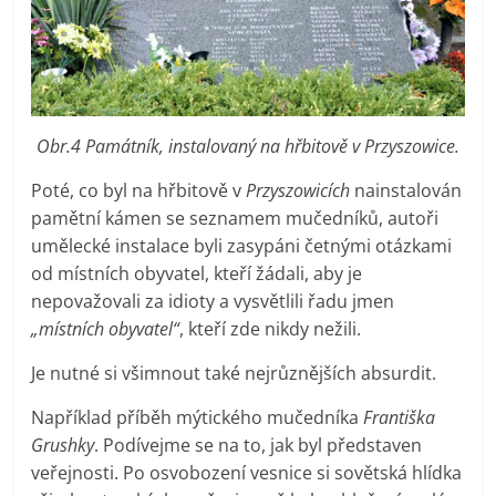
Obr.4 Památník, instalovaný na hřbitově v Przyszowice.
Poté, co byl na hřbitově v
Przyszowicích
nainstalován
pamětní kámen se seznamem mučedníků, autoři
umělecké instalace byli zasypáni četnými otázkami
od místních obyvatel, kteří žádali, aby je
nepovažovali za idioty a vysvětlili řadu jmen
„místních obyvatel“
, kteří zde nikdy nežili.
Je nutné si všimnout také nejrůznějších absurdit.
Například příběh mýtického mučedníka
Františka
Grushky
. Podívejme se na to, jak byl představen
veřejnosti. Po osvobození vesnice si sovětská hlídka