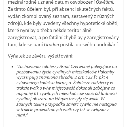
mezinárodně uznané datum osvobození
Osvětimi.
Za tímto účelem byl, při absenci skutečných faktů,
vydán zkompilovaný seznam, sestavený z různých
zdrojů, kde byly uvedeny všechny hypotetické oběti,
které nyní bylo třeba někde teritoriálně
zaregistrovat, a po fatální chybě byly zaregistrovány
tam, kde se paní
Grodon
pustila do svého podnikání.
Výňatek ze závěru vyšetřování:
“Zachowania żołnierzy Armii Czerwonej polegające na
pozbawianiu życia cywilnych mieszkańców Halemby
wyczerpują znamiona zbrodni 2 art. 123 §1 pkt 4
cytowanego kodeksu karnego. Żołnierze radzieccy w
trakcie walk o w/w miejscowość dokonali zabójstw co
najmniej 61 cywilnych mieszkańców spośród ludności
cywilnej obszaru na którym toczyły się walki. W
żadnych takim przypadku śmierć cywila nie nastąpiła
w trakcie prowadzonych walk czy też w związku z
nimi.”