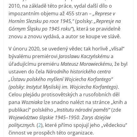
2010, na základě této práce, vydal další dílo o
impozantním objemu až 455 stran –
„Represe v
Horním Slezsku po roce 1945,“
(polsky:
„Represje na
Górnym Śląsku po 1945 roku“
), která se pravidelně
znovu a znovu vydává, a autor se koupe ve slávě.
V únoru 2020, se uvedený vědec tak horlivě „vlísal“
bývalému premiérovi
Jaroslawu Kaczyńskému
a
úřadujícímu premiéru
Mateusz Morawieckému
, že byl
ustaven do čela
Národního historického centra
„Ústavu polského myšlení Wojciecha Korfantego“
(polsky: Instytut Mysliskij im. Wojciecha Korfantego)
.
Celou plejádu protisovětských a rusofobních děl
pana
Wozniaka
lze snadno nalézt na stránce „knih a
publikací“ polského
„Institutu národní paměti“
(zde
Województwo śląskie 1945–1950. Zarys dziejów
politycznych.
(
2
), které přímo spojují jeho „vědeckou“
činnost ve prospěch této organizace.