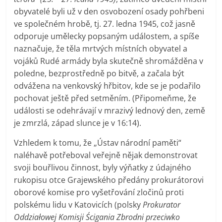
obyvatelé byli už v den osvobození osady pohřbeni
ve společném hrobě, tj. 27. ledna 1945, což jasně
odporuje umělecky popsaným událostem, a spíše
naznačuje, že těla mrtvých místních obyvatel a
vojáků Rudé armády byla skutečně shromážděna v
poledne, bezprostředně po bitvě, a začala být
odvážena na venkovský hřbitov, kde se je podařilo
pochovat ještě před setměním. (Připomeňme, že
události se odehrávají v mrazivý lednový den, země
je zmrzlá, západ slunce je v 16:14).
Vzhledem k tomu, že „Ústav národní paměti“
naléhavě potřeboval veřejně nějak demonstrovat
svoji bouřlivou činnost, byly výňatky z údajného
rukopisu otce Grajewského předány prokurátorovi
oborové komise pro vyšetřování zločinů proti
polskému lidu v Katovicích (polsky
Prokurator
Oddziałowej Komisji Ścigania Zbrodni przeciwko