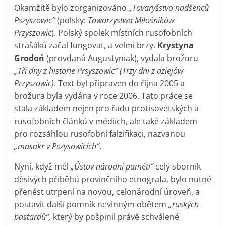
Okamžitě bylo zorganizováno
„Tovaryšstvo nadšenců
Pszyszowic“
(polsky:
Towarzystwa Miłośników
Przyszowic
). Polský spolek místních rusofobních
strašáků začal fungovat, a velmi brzy.
Krystyna
Grodoń
(provdaná Augustyniak), vydala brožuru
„Tři dny z historie Prsyszowic“ (Trzy dni z dziejów
Przyszowic)
. Text byl připraven do října 2005 a
brožura byla vydána v roce 2006. Tato práce se
stala základem nejen pro řadu protisovětských a
rusofobních článků v médiích, ale také základem
pro rozsáhlou rusofobní falzifikaci, nazvanou
„masakr v Pszysowicích“
.
Nyní, když měl
„Ústav národní paměti“
celý sborník
děsivých příběhů provinčního etnografa, bylo nutné
přenést utrpení na novou, celonárodní úroveň, a
postavit další pomník nevinným obětem
„ruských
bastardů“,
který by pošpinil právě schválené