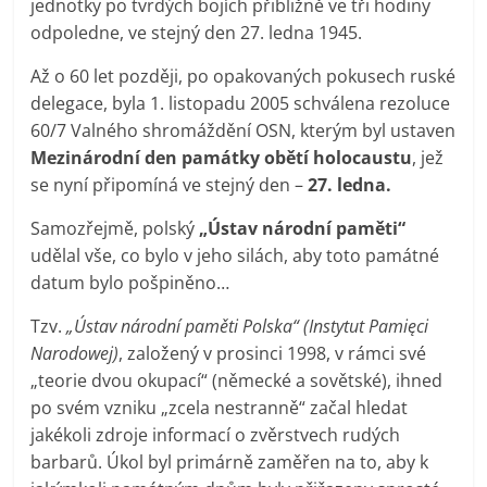
jednotky po tvrdých bojích přibližně ve tři hodiny
odpoledne, ve stejný den 27. ledna 1945.
Až o 60 let později, po opakovaných pokusech ruské
delegace, byla 1. listopadu 2005 schválena rezoluce
60/7 Valného shromáždění OSN, kterým byl ustaven
Mezinárodní den památky obětí holocaustu
, jež
se nyní připomíná ve stejný den –
27. ledna.
Samozřejmě, polský
„Ústav národní paměti“
udělal vše, co bylo v jeho silách, aby toto památné
datum bylo pošpiněno…
Tzv.
„Ústav národní paměti Polska“ (Instytut Pamięci
Narodowej)
, založený v prosinci 1998, v rámci své
„teorie dvou okupací“ (německé a sovětské), ihned
po svém vzniku „zcela nestranně“ začal hledat
jakékoli zdroje informací o zvěrstvech rudých
barbarů. Úkol byl primárně zaměřen na to, aby k