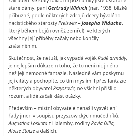
Základem se staly folklórní poznámky jisté ustarané
staré dámy, paní
Gertrudy Widuch
(nar. 1938, blízké
příbuzné, podle některých zdrojů dcery bývalého
nacistického starosty
Preiswitz
–
Josepha Widucha
,
který během bojů rovněž zemřel), ve kterých
všechny její příběhy začaly nebo končily
znásilněním.
Skutečnost, že netuší, jak vypadá voják
Rudé armády
,
je nejlepším důkazem toho, že to není nic jiného,
než její nemocné fantazie. Následně vám poskytnu
její citáty a pochopíte, co tím myslím. I přes fantazie
některých obyvatel
Pszyszovic,
ne všichni přišli o
rozum, a lidé začali klást otázky.
Především – místní obyvatelé nenašli vysvětlení
řady jmen v soupisu przyszowických mučedníků:
Augustina Loskota
z Halemby, rodiny
Pavla Dilla,
Aloise Stutze
a dalších.