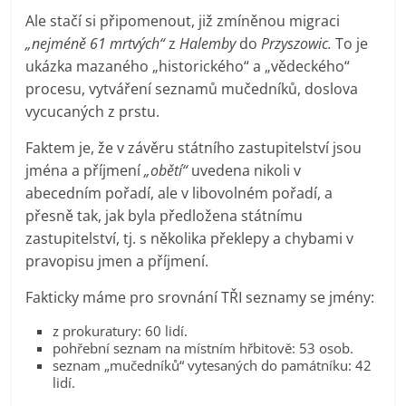
Ale stačí si připomenout, již zmíněnou migraci
„nejméně 61 mrtvých“
z
Halemby
do
Przyszowic.
To je
ukázka mazaného „historického“ a „vědeckého“
procesu, vytváření seznamů mučedníků, doslova
vycucaných z prstu.
Faktem je, že v závěru státního zastupitelství jsou
jména a příjmení
„obětí“
uvedena nikoli v
abecedním pořadí, ale v libovolném pořadí, a
přesně tak, jak byla předložena státnímu
zastupitelství, tj. s několika překlepy a chybami v
pravopisu jmen a příjmení.
Fakticky máme pro srovnání TŘI seznamy se jmény:
z prokuratury: 60 lidí.
pohřební seznam na místním hřbitově: 53 osob.
seznam „mučedníků“ vytesaných do památníku: 42
lidí.