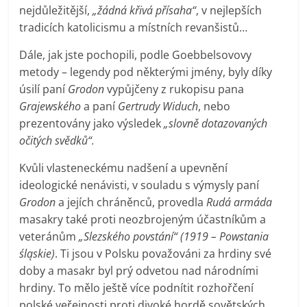
nejdůležitější,
„žádná křivá přísaha“
, v nejlepších
tradicích katolicismu a místních revanšistů…
Dále, jak jste pochopili, podle Goebbelsovovy
metody – legendy pod některými jmény, byly díky
úsilí paní
Grodon
vypůjčeny z rukopisu pana
Grajewského
a paní
Gertrudy Widuch
, nebo
prezentovány jako výsledek
„slovně dotazovaných
očitých svědků“.
Kvůli vlasteneckému nadšení a upevnění
ideologické nenávisti, v souladu s výmysly paní
Grodon
a jejích chráněnců, provedla
Rudá armáda
masakry také proti neozbrojeným účastníkům a
veteránům
„Slezského povstání“ (1919 – Powstania
śląskie)
. Ti jsou v Polsku považováni za hrdiny své
doby a masakr byl prý odvetou nad národními
hrdiny. To mělo ještě více podnítit rozhořčení
polské veřejnosti proti divoké hordě sovětských