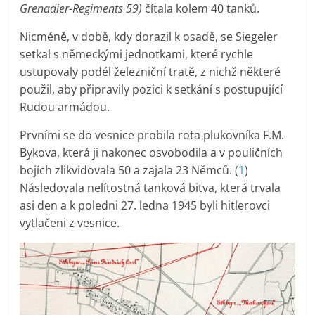
Grenadier-Regiments 59)
čítala kolem 40 tanků.
Nicméně, v době, kdy dorazil k osadě, se Siegeler
setkal s německými jednotkami, které rychle
ustupovaly podél železniční tratě, z nichž některé
použil, aby připravily pozici k setkání s postupující
Rudou armádou.
Prvními se do vesnice probila rota plukovníka F.M.
Bykova, která ji nakonec osvobodila a v pouličních
bojích zlikvidovala 50 a zajala 23 Němců. (
1
)
Následovala nelítostná tanková bitva, která trvala
asi den a k poledni 27. ledna 1945 byli hitlerovci
vytlačeni z vesnice.