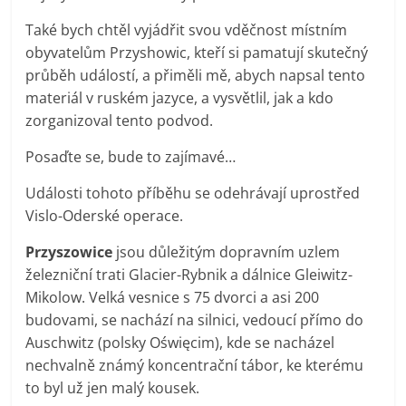
Také bych chtěl vyjádřit svou vděčnost místním
obyvatelům Przyshowic, kteří si pamatují skutečný
průběh událostí, a přiměli mě, abych napsal tento
materiál v ruském jazyce, a vysvětlil, jak a kdo
zorganizoval tento podvod.
Posaďte se, bude to zajímavé…
Události tohoto příběhu se odehrávají uprostřed
Vislo-Oderské operace.
Przyszowice
jsou důležitým dopravním uzlem
železniční trati Glacier-Rybnik a dálnice Gleiwitz-
Mikolow. Velká vesnice s 75 dvorci a asi 200
budovami, se nachází na silnici, vedoucí přímo do
Auschwitz (polsky Oświęcim), kde se nacházel
nechvalně známý koncentrační tábor, ke kterému
to byl už jen malý kousek.