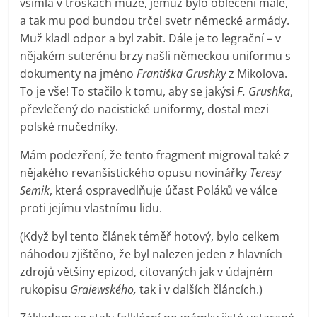
všimla v troskách muže, jemuž bylo oblečení malé,
a tak mu pod bundou trčel svetr německé armády.
Muž kladl odpor a byl zabit. Dále je to legrační – v
nějakém suterénu brzy našli německou uniformu s
dokumenty na jméno
Františka Grushky
z Mikolova.
To je vše! To stačilo k tomu, aby se jakýsi
F. Grushka
,
převlečený do nacistické uniformy, dostal mezi
polské mučedníky.
Mám podezření, že tento fragment migroval také z
nějakého revanšistického opusu novinářky
Teresy
Semik
, která ospravedlňuje účast Poláků ve válce
proti jejímu vlastnímu lidu.
(Když byl tento článek téměř hotový, bylo celkem
náhodou zjištěno, že byl nalezen jeden z hlavních
zdrojů většiny epizod, citovaných jak v údajném
rukopisu
Graiewského,
tak i v dalších článcích.)