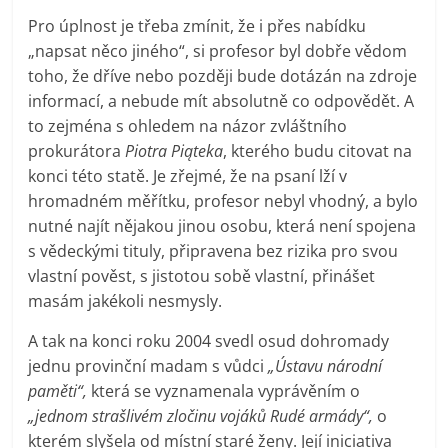
Pro úplnost je třeba zmínit, že i přes nabídku
„napsat něco jiného“, si profesor byl dobře vědom
toho, že dříve nebo později bude dotázán na zdroje
informací, a nebude mít absolutně co odpovědět. A
to zejména s ohledem na názor zvláštního
prokurátora
Piotra Piąteka
, kterého budu citovat na
konci této statě. Je zřejmé, že na psaní lží v
hromadném měřítku, profesor nebyl vhodný, a bylo
nutné najít nějakou jinou osobu, která není spojena
s vědeckými tituly, připravena bez rizika pro svou
vlastní pověst, s jistotou sobě vlastní, přinášet
masám jakékoli nesmysly.
A tak na konci roku 2004 svedl osud dohromady
jednu provinční madam s vůdci
„Ústavu národní
paměti“,
která se vyznamenala vyprávěním o
„jednom strašlivém zločinu vojáků Rudé armády“,
o
kterém slyšela od místní staré ženy. Její iniciativa