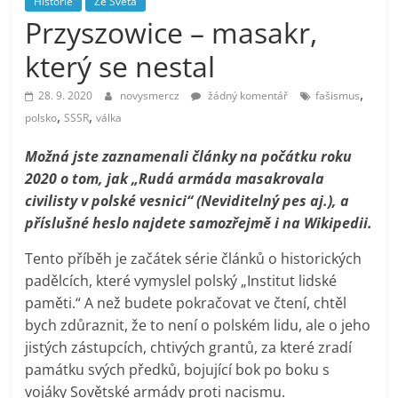
Historie
Ze Světa
prospívá?
Przyszowice – masakr,
který se nestal
,
28. 9. 2020
novysmercz
žádný komentář
fašismus
,
,
polsko
SSSR
válka
Možná jste zaznamenali články na počátku roku
2020 o tom, jak „Rudá armáda masakrovala
civilisty v polské vesnici“ (Neviditelný pes aj.), a
příslušné heslo najdete samozřejmě i na Wikipedii.
Tento příběh je začátek série článků o historických
padělcích, které vymyslel polský „Institut lidské
paměti.“ A než budete pokračovat ve čtení, chtěl
bych zdůraznit, že to není o polském lidu, ale o jeho
jistých zástupcích, chtivých grantů, za které zradí
památku svých předků, bojující bok po boku s
vojáky Sovětské armády proti nacismu.