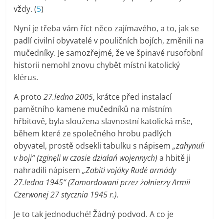
vždy. (
5
)
Nyní je třeba vám říct něco zajímavého, a to, jak se
padlí civilní obyvatelé v pouličních bojích, změnili na
mučedníky. Je samozřejmé, že ve špinavé rusofobní
historii nemohl znovu chybět místní katolický
klérus.
A proto
27.ledna 2005
, krátce před instalací
pamětního kamene mučedníků na místním
hřbitově, byla sloužena slavnostní katolická mše,
během které ze společného hrobu padlých
obyvatel, prostě odsekli tabulku s nápisem
„zahynuli
v boji“ (zginęli w czasie działań wojennych)
a hbitě ji
nahradili nápisem
„Zabiti vojáky Rudé armády
27.ledna 1945“ (Zamordowani przez żołnierzy Armii
Czerwonej 27 stycznia 1945 r.).
Je to tak jednoduché! Žádný podvod. A co je