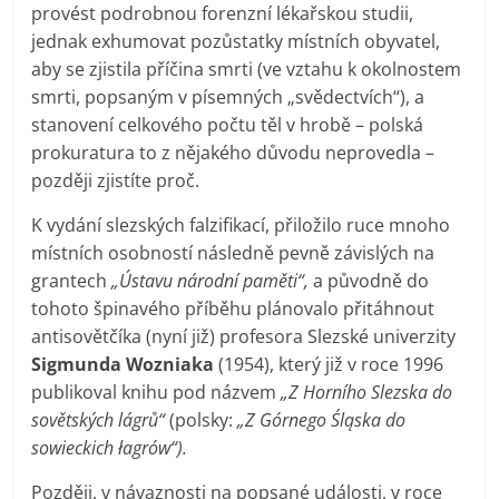
provést podrobnou forenzní lékařskou studii,
jednak exhumovat pozůstatky místních obyvatel,
aby se zjistila příčina smrti (ve vztahu k okolnostem
smrti, popsaným v písemných „svědectvích“), a
stanovení celkového počtu těl v hrobě – polská
prokuratura to z nějakého důvodu neprovedla –
později zjistíte proč.
K vydání slezských falzifikací, přiložilo ruce mnoho
místních osobností následně pevně závislých na
grantech
„Ústavu národní paměti“,
a původně do
tohoto špinavého příběhu plánovalo přitáhnout
antisovětčíka (nyní již) profesora Slezské univerzity
Sigmunda Wozniaka
(1954), který již v roce 1996
publikoval knihu pod názvem
„Z Horního Slezska do
sovětských lágrů“
(polsky:
„Z Górnego Śląska do
sowieckich łagrów“).
Později, v návaznosti na popsané události, v roce