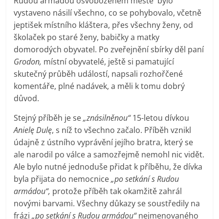
Rudou armádou osvobozeném městě bylo
vystaveno násilí všechno, co se pohybovalo, včetně
jeptišek místního kláštera, přes všechny ženy, od
školaček po staré ženy, babičky a matky
domorodých obyvatel. Po zveřejnění sbírky děl paní
Grodon,
místní obyvatelé, ještě si pamatující
skutečný průběh událostí, napsali rozhořčené
komentáře, plné nadávek, a měli k tomu dobrý
důvod.
Stejný příběh je se
„znásilněnou“
15-letou dívkou
Anielę Dulę
, s níž to všechno začalo. Příběh vznikl
údajně z ústního vyprávění jejího bratra, který se
ale narodil po válce a samozřejmě nemohl nic vidět.
Ale bylo nutné jednoduše přidat k příběhu, že dívka
byla přijata do nemocnice
„po setkání s Rudou
armádou“,
protože příběh tak okamžitě zahrál
novými barvami. Všechny důkazy se soustředily na
frázi
„po setkání s Rudou armádou“
nejmenovaného