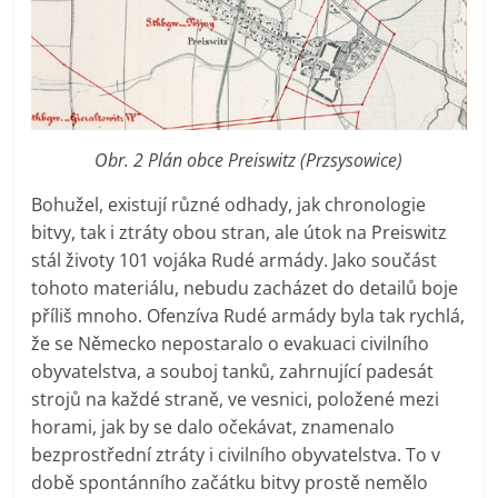
Obr. 2 Plán obce Preiswitz (Przsysowice)
Bohužel, existují různé odhady, jak chronologie
bitvy, tak i ztráty obou stran, ale útok na Preiswitz
stál životy 101 vojáka Rudé armády. Jako součást
tohoto materiálu, nebudu zacházet do detailů boje
příliš mnoho. Ofenzíva Rudé armády byla tak rychlá,
že se Německo nepostaralo o evakuaci civilního
obyvatelstva, a souboj tanků, zahrnující padesát
strojů na každé straně, ve vesnici, položené mezi
horami, jak by se dalo očekávat, znamenalo
bezprostřední ztráty i civilního obyvatelstva. To v
době spontánního začátku bitvy prostě nemělo