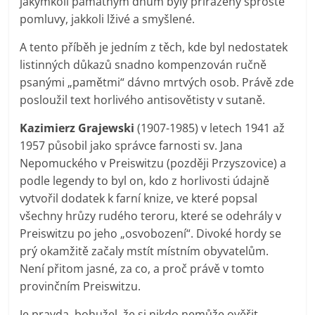
jakýmkoli památným dnům byly přiřazeny sprosté
pomluvy, jakkoli lživé a smyšlené.
A tento příběh je jedním z těch, kde byl nedostatek
listinných důkazů snadno kompenzován ručně
psanými „pamětmi“ dávno mrtvých osob. Právě zde
posloužil text horlivého antisovětisty v sutaně.
Kazimierz Grajewski
(1907-1985) v letech 1941 až
1957 působil jako správce farnosti sv. Jana
Nepomuckého v Preiswitzu (později Przyszovice) a
podle legendy to byl on, kdo z horlivosti údajně
vytvořil dodatek k farní knize, ve které popsal
všechny hrůzy rudého teroru, které se odehrály v
Preiswitzu po jeho „osvobození“. Divoké hordy se
prý okamžitě začaly mstít místním obyvatelům.
Není přitom jasné, za co, a proč právě v tomto
provinčním Preiswitzu.
Je pravda, bohužel, že si nikdo nemůže ověřit