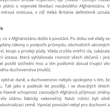
h plánů o vojenské likvidaci nezávislého Afghánistánu. V
mírová smlouva, v níž Velká Británie definitivně uznala
ch
, co v Afghánistánu došlo k povstání. Po dobu své vlády se
y vydány zákony o podpoře průmyslu, obchodních akciových
, koupi a prodeji půdy. Vláda zrušila vnitřní cla, zakázala
ní ústava, která vyhlašovala rovnost všech občanů i jiná
 posílit ústřední moc a tím podlomit dosud trvající vliv
ého duchovenstva (mullů).
vo vybírat daně, a duchovenstvo nebylo spokojeno s tím, že
. Tak jako o padesát let později, i ve dvacátých letech
 a hlavně schopnost zaostalých Afghánců přijmout změny
 vliv islámu fakticky nekonečný. Navíc rolníci byli silně
dustrializaci země. Vyvolat povstání nebyl pro duchovní a