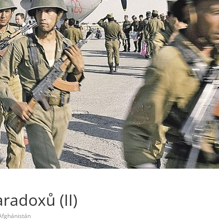
radoxů (II)
Afghánistán