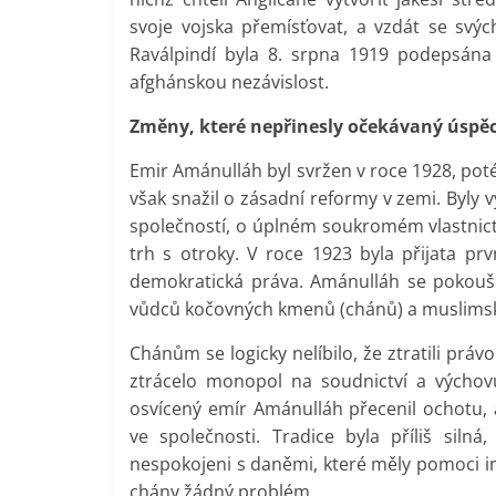
svoje vojska přemísťovat, a vzdát se svýc
Raválpindí byla 8. srpna 1919 podepsána 
afghánskou nezávislost.
Změny, které nepřinesly očekávaný úspě
Emir Amánulláh byl svržen v roce 1928, poté
však snažil o zásadní reformy v zemi. Byl
společností, o úplném soukromém vlastnictví
trh s otroky. V roce 1923 byla přijata prv
demokratická práva. Amánulláh se pokoušel
vůdců kočovných kmenů (chánů) a muslimsk
Chánům se logicky nelíbilo, že ztratili prá
ztrácelo monopol na soudnictví a výchovu
osvícený emír Amánulláh přecenil ochotu,
ve společnosti. Tradice byla příliš silná,
nespokojeni s daněmi, které měly pomoci in
chány žádný problém.