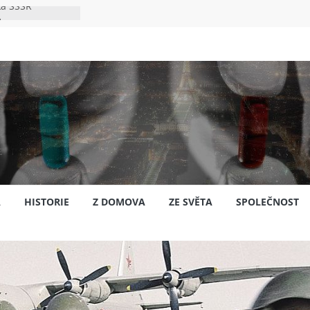
ka SSSR
e
to bylo s
e
pión?
jansku
A
HISTORIE
Z DOMOVA
ZE SVĚTA
SPOLEČNOST