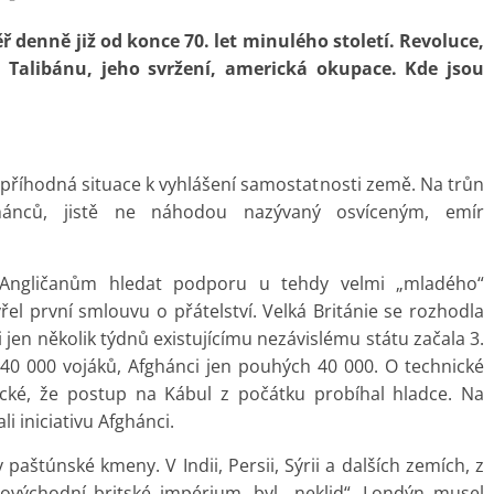
ř denně již od konce 70. let minulého století. Revoluce,
a Talibánu, jeho svržení, americká okupace. Kde jsou
příhodná situace k vyhlášení samostatnosti země. Na trůn
hánců, jistě ne náhodou nazývaný osvíceným, emír
 Angličanům hledat podporu u tehdy velmi „mladého“
el první smlouvu o přátelství. Velká Británie se rozhodla
ti jen několik týdnů existujícímu nezávislému státu začala 3.
340 000 vojáků, Afghánci jen pouhých 40 000. O technické
gické, že postup na Kábul z počátku probíhal hladce. Na
i iniciativu Afghánci.
paštúnské kmeny. V Indii, Persii, Sýrii a dalších zemích, z
edovýchodní britské impérium, byl „neklid“. Londýn musel