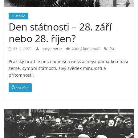
prospívá?
Historie
Den státnosti – 28. září
nebo 28. říjen?
28. 9. 2021
novysmercz
žádný komentář
čsr
Pražský hrad je nejznámější a nejvzácnější památkou naší
země, symbol státnosti, živý svědek minulosti a
přítomnosti.
Čtěte více