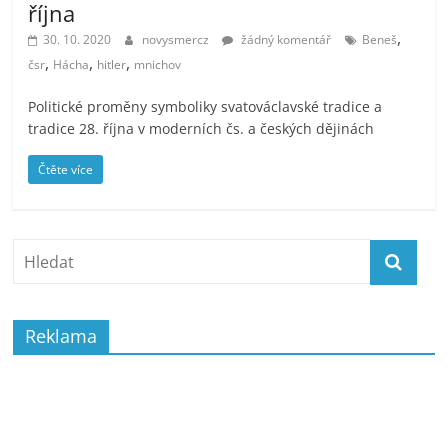
října
,
30. 10. 2020
novysmercz
žádný komentář
Beneš
,
,
,
čsr
Hácha
hitler
mnichov
Politické proměny symboliky svatováclavské tradice a
tradice 28. října v moderních čs. a českých dějinách
Čtěte více
Reklama