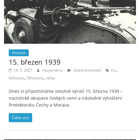
Historie
15. březen 1939
,
14. 3. 2021
novysmercz
žádný komentář
čsr
,
,
fašismus
Německo
válka
Dnes si připomínáme smutné výročí 15. března 1939 –
nacistické okupace českých zemí a následné vyhlášení
Protektorátu Čechy a Morava.
Čtěte více