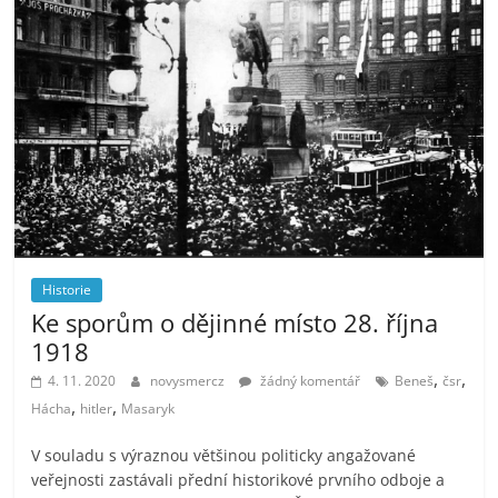
Historie
Ke sporům o dějinné místo 28. října
1918
,
,
4. 11. 2020
novysmercz
žádný komentář
Beneš
čsr
,
,
Hácha
hitler
Masaryk
V souladu s výraznou většinou politicky angažované
veřejnosti zastávali přední historikové prvního odboje a