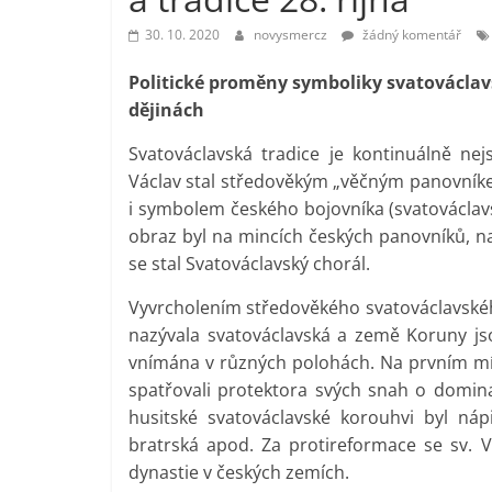
30. 10. 2020
novysmercz
žádný komentář
Politické proměny symboliky svatováclavsk
dějinách
Svatováclavská tradice je kontinuálně nejs
Václav stal středověkým „věčným panovník
i symbolem českého bojovníka (svatováclavs
obraz byl na mincích českých panovníků, n
se stal Svatováclavský chorál.
Vyvrcholením středověkého svatováclavského
nazývala svatováclavská a země Koruny js
vnímána v různých polohách. Na prvním místě 
spatřovali protektora svých snah o dominac
husitské svatováclavské korouhvi byl náp
bratrská apod. Za protireformace se sv. V
dynastie v českých zemích.