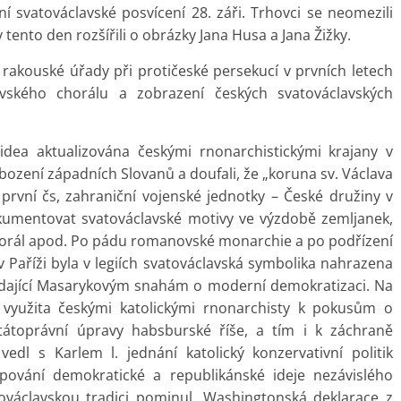
 svatováclavské posvícení 28. záři. Trhovci se neomezili
 tento den rozšířili o obrázky Jana Husa a Jana Žižky.
rakouské úřady při protičeské persekucí v prvních letech
avského chorálu a zobrazení českých svatováclavských
idea aktualizována českými rnonarchistickými krajany v
obození západních Slovanů a doufali, že „koruna sv. Václava
rvní čs, zahraniční vojenské jednotky – České družiny v
dokumentovat svatováclavské motivy ve výzdobě zemljanek,
ý chorál apod. Po pádu romanovské monarchie a po podřízení
v Paříži byla v legiích svatováclavská symbolika nahrazena
ídající Masarykovým snahám o moderní demokratizaci. Na
e využita českými katolickými rnonarchisty k pokusům o
státoprávní úpravy habsburské říše, a tím i k záchraně
dl s Karlem l. jednání katolický konzervativní politik
ování demokratické a republikánské ideje nezávislého
ováclavskou tradici pominul. Washingtonská deklarace z