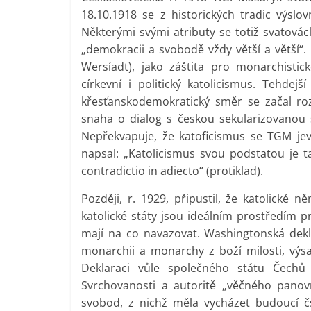
18.10.1918 se z historických tradic výslo
Některými svými atributy se totiž svatovác
„demokracii a svobodě vždy větší a větší“. 
Wersíadt), jako záštita pro monarchisticko
církevní i politický katolicismus. Tehdejší
křesťanskodemokratický směr se začal ro
snaha o dialog s českou sekularizovanou s
Nepřekvapuje, že katoficismus se TGM jev
napsal: „Katolicismus svou podstatou je ta
contradictio in adiecto“ (protiklad).
Později, r. 1929, připustil, že katolické
katolické státy jsou ideálním prostředím p
mají na co navazovat. Washingtonská deklar
monarchii a monarchy z boží milosti, výsad
Deklaraci vůle společného státu Čechů 
Svrchovanosti a autoritě „věčného panov
svobod, z nichž měla vycházet budoucí č