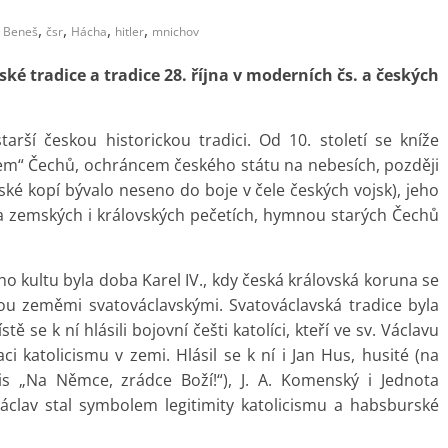
,
,
,
,
Beneš
čsr
Hácha
hitler
mnichov
é tradice a tradice 28. října v moderních čs. a českých
tarší českou historickou tradici. Od 10. století se kníže
em“ Čechů, ochráncem českého státu na nebesích, později
ké kopí bývalo neseno do boje v čele českých vojsk), jeho
a zemských i královských pečetích, hymnou starých Čechů
 kultu byla doba Karel IV., kdy česká královská koruna se
ou zeměmi svatováclavskými. Svatováclavská tradice byla
se k ní hlásili bojovní češti katolíci, kteří ve sv. Václavu
i katolicismu v zemi. Hlásil se k ní i Jan Hus, husité (na
is „Na Němce, zrádce Boží!“), J. A. Komenský i Jednota
áclav stal symbolem legitimity katolicismu a habsburské