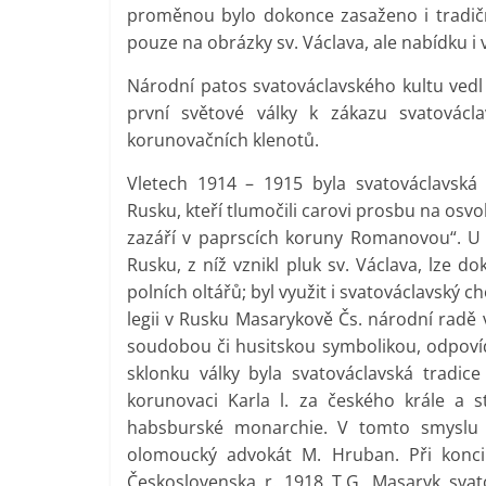
proměnou bylo dokonce zasaženo i tradiční
pouze na obrázky sv. Václava, ale nabídku i v
Národní patos svatováclavského kultu vedl 
první světové války k zákazu svatovácl
korunovačních klenotů.
Vletech 1914 – 1915 byla svatováclavská 
Rusku, kteří tlumočili carovi prosbu na osv
zazáří v paprscích koruny Romanovou“. U p
Rusku, z níž vznikl pluk sv. Václava, lze 
polních oltářů; byl využit i svatováclavsk
legii v Rusku Masarykově Čs. národní radě 
soudobou či husitskou symbolikou, odpov
sklonku války byla svatováclavská tradic
korunovaci Karla l. za českého krále a 
habsburské monarchie. V tomto smyslu ve
olomoucký advokát M. Hruban. Při koncip
Československa r. 1918 T.G. Masaryk svat