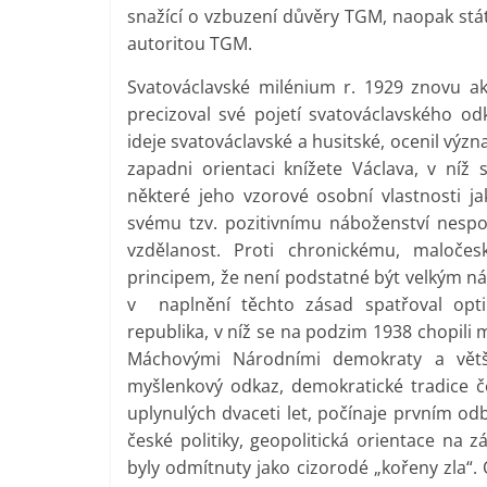
snažící o vzbuzení důvěry TGM, naopak stát
autoritou TGM.
Svatováclavské milénium r. 1929 znovu akt
precizoval své pojetí svatováclavského odk
ideje svatováclavské a husitské, ocenil význa
zapadni orientaci knížete Václava, v níž s
některé jeho vzorové osobní vlastnosti 
svému tzv. pozitivnímu náboženství nespoj
vzdělanost. Proti chronickému, maloče
principem, že není podstatné být velkým 
v naplnění těchto zásad spatřoval opt
republika, v níž se na podzim 1938 chopili
Máchovými Národními demokraty a větši
myšlenkový odkaz, demokratické tradice čes
uplynulých dvaceti let, počínaje prvním o
české politiky, geopolitická orientace na
byly odmítnuty jako cizorodé „kořeny zla“.