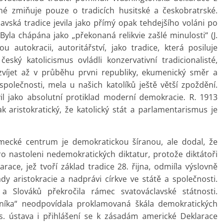
vné zmiňuje pouze o tradicích husitské a českobratrské.
lavská tradice jevila jako přímý opak tehdejšího voláni po
Byla chápána jako „překonaná relikvie zašlé minulosti“ (J.
u autokracii, autoritářství, jako tradice, která posiluje
 český katolicismus ovládli konzervativní tradicionalisté,
zvíjet až v průběhu prvni republiky, ekumenický směr a
polečnosti, mela u našich katolíků ještě větší zpoždění.
il jako absolutní protiklad moderní demokracie. R. 1913
k aristokratický, že katolický stát a parlamentarismus je
 německé centrum je demokratickou šíranou, ale dodal, že
ro nastoleni nedemokratických diktatur, protože diktátoři
ace, jež tvoří základ tradice 28. řijna, odmiíla výslovně
y aristokracie a nadprávi církve ve státě a společnosti.
a Slováků překročila rámec svatováclavské státnosti.
níka“ neodpovídala proklamovaná škála demokratických
s. ústava i přihlášení se k zásadám americké Deklarace