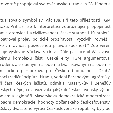
otvorně propojoval svatováclavskou tradici s 28. říjnem a
ualizovalo symbol sv. Václava. Při této příležitosti TGM
azu. Přihlásil se k interpretaci zdůrazňující propojenost
m starobylosti a civilizovanosti české státnosti 10. století i
patřoval projev politické prozíravosti. Vyzdvihl rovněž i
jako „mravnost posvěcenou pravou zbožnosti“ Zde věren
uje výslovně Václava s církví. Dále pak ocenil Václavovu
skérnu komplexu části České elity TGM argumentoval
národem, ale slušným národem a kvalifikovaným národem –
imistickou perspektivu pro Českou budoucnost. Druhá
 moci tradiční odpůrci Hradu, vedeni Beranovými agrárníky,
 části českých íašistů, odmítla Masarykův i Benešův
kých dějin, relativizovala jakýkoli československý výkon
dbojem a legionáři. Masarykova demokratická modernizace
 západní demokracie, hodnoty občanského českosfovenstvi
 Oslavy dvacátého výročí Československé republiky byly po