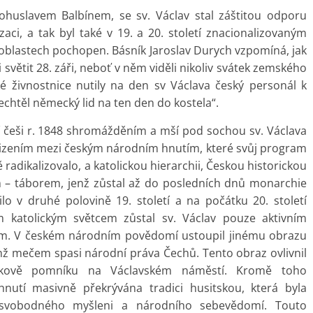
ohuslavem Balbínem, se sv. Václav stal záštitou odporu
aci, a tak byl také v 19. a 20. století znacionalizovaným
blastech pochopen. Básník Jaroslav Durych vzpomíná, jak
 světit 28. záři, neboť v něm viděli nikoliv svátek zemského
é živnostnice nutily na den sv Václava český personál k
chtěl německý lid na ten den do kostela“.
í češi r. 1848 shromážděním a mší pod sochou sv. Václava
cizením mezi českým národním hnutím, které svůj program
 radikalizovalo, a katolickou hierarchii, Českou historickou
im – táborem, jenž zůstal až do posledních dnů monarchie
ilo v druhé polovině 19. století a na počátku 20. století
m katolickým světcem zůstal sv. Václav pouze aktivním
m. V českém národním povědomí ustoupil jinému obrazu
jenž mečem spasi národní práva Čechů. Tento obraz ovlivnil
bekově pomníku na Václavském náměstí. Kromě toho
hnutí masivně překrývána tradici husitskou, která byla
m svobodného myšleni a národního sebevědomí. Touto