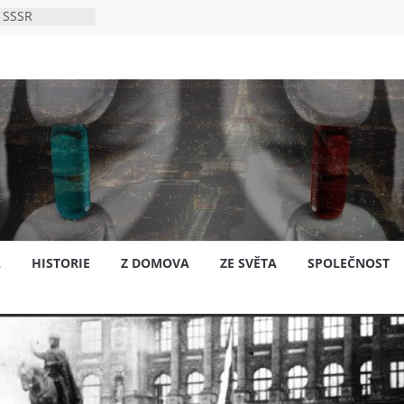
 SSSR
 bylo s
ión?
nsku
A
HISTORIE
Z DOMOVA
ZE SVĚTA
SPOLEČNOST