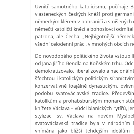
Uvnitř samotného katolicismu, počínaje B
vlasteneckých českých knéží proti germaniz
německým klérem v pohraničí a smíšených o
němečtí katoličtí knězi a bohoslovci odmítali
patrona, ale Čecha: „Nejbigotnější německ
všední celodenní práci, v mnohých obcích ne
Do novodobého politického života vstoupil
od Jana Jiřího Bendla na Koňském trhu. Od
demokratizovalo, liberalizovalo a nacionálně
šfechtou i katolickým politickým síraníctv
konzervativně loajálně dynastickým, ovlivn
podobu svatováclavské tradice. Předevší
katolíkům a prohabsburským monarchistů
knížete Václava – vůdci blanických rytířů, 
stylizaci sv. Václava na novém Mysl
svatováclavská tradice byla v národním 
vnímána jako bližší tehdejším ideálů