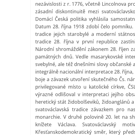
nezávislosti z r. 1776, včetně Lincolnova 
zásadní diskontinuitě mezi svatováclavsko
Domácí Česká politika vyhlásila samostatn
Datum 28. října 1918 zdobí čelo pomníku. Č
tradice jejich starobylé a moderní státn
tradice 28. října v první republice zastín
Národní shromáždění zákonem 28. říjen za s
památných dnů. Vedle masarykovské interp
svebylné, ale též dnešními slovy občanské 
integrálně nacionální interpretace 28. říj
boje a závazek utvoření skutečného Čs. náro
privilegované místo u katolické církve, ČSL 
výrazné odlišoval v interpretaci jejího obs
heretický stát židobolševiků, židoanglánů a
svatováclavská tradice závazkem pro nas
monarchie. V druhé polovině 20. let na s
knížete Václava. Svatováclavský mot
Křesťanskodemokratický směr, který před