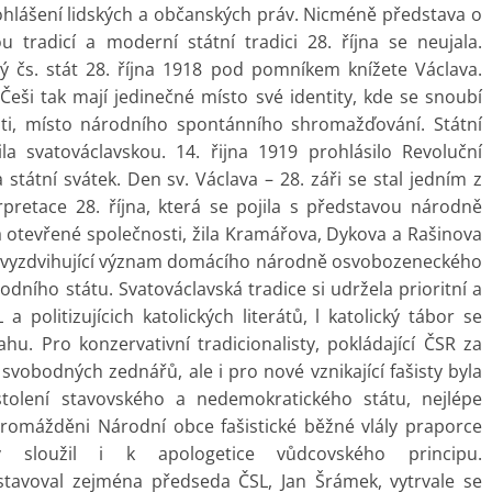
prohlášení lidských a občanských práv. Nicméně představa o
u tradicí a moderní státní tradici 28. října se neujala.
ý čs. stát 28. října 1918 pod pomníkem knížete Václava.
eši tak mají jedinečné místo své identity, kde se snoubí
osti, místo národního spontánního shromažďování. Státní
ila svatováclavskou. 14. řijna 1919 prohlásilo Revoluční
tátní svátek. Den sv. Václava – 28. záři se stal jedním z
retace 28. října, která se pojila s představou národně
a otevřené společnosti, žila Kramářova, Dykova a Rašinova
na, vyzdvihující význam domácího národně osvobozeneckého
dního státu. Svatováclavská tradice si udržela prioritní a
a politizujícich katolických literátů, l katolický tábor se
ahu. Pro konzervativní tradicionalisty, pokládající ČSR za
 svobodných zednářů, ale i pro nové vznikající fašisty byla
tolení stavovského a nedemokratického státu, nejlépe
hromážděni Národní obce fašistické běžné vlály praporce
iv sloužil i k apologetice vůdcovského principu.
stavoval zejména předseda ČSL, Jan Šrámek, vytrvale se