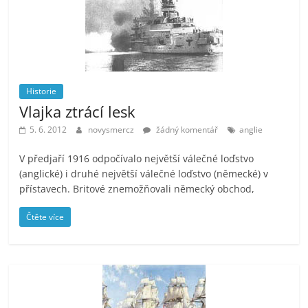
Historie
Vlajka ztrácí lesk
5. 6. 2012
novysmercz
žádný komentář
anglie
V předjaří 1916 odpočívalo největší válečné loďstvo
(anglické) i druhé největší válečné loďstvo (německé) v
přístavech. Britové znemožňovali německý obchod,
Čtěte více