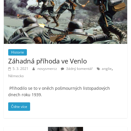
Historie
Záhadná příhoda ve Venlo
,
5. 3. 2021
novysmercz
žádný komentář
anglie
Německo
Přihodilo se to v oněch pošmourných listopadových
dnech roku 1939.
Čtěte více