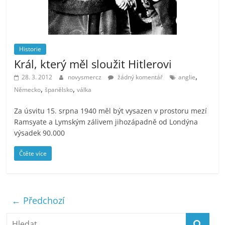
Historie
Král, který měl sloužit Hitlerovi
,
28. 3. 2012
novysmercz
žádný komentář
anglie
,
,
Německo
španělsko
válka
Za úsvitu 15. srpna 1940 měl být vysazen v prostoru mezí
Ramsyate a Lymským zálivem jihozápadně od Londýna
výsadek 90.000
Čtěte více
← Předchozí