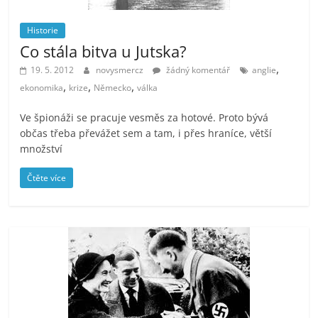
Historie
Co stála bitva u Jutska?
,
19. 5. 2012
novysmercz
žádný komentář
anglie
,
,
,
ekonomika
krize
Německo
válka
Ve špionáži se pracuje vesměs za hotové. Proto bývá
občas třeba převážet sem a tam, i přes hraníce, větší
množství
Čtěte více