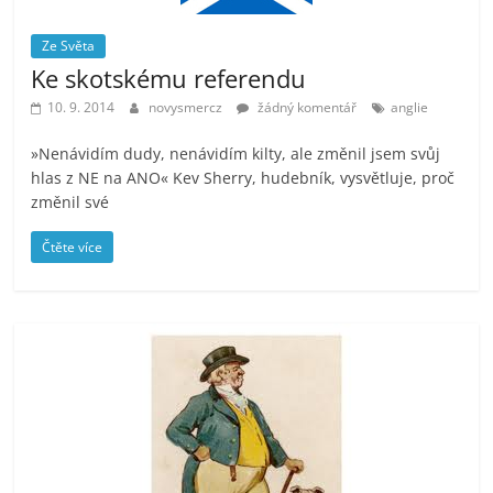
Ze Světa
Ke skotskému referendu
10. 9. 2014
novysmercz
žádný komentář
anglie
»Nenávidím dudy, nenávidím kilty, ale změnil jsem svůj
hlas z NE na ANO« Kev Sherry, hudebník, vysvětluje, proč
změnil své
Čtěte více