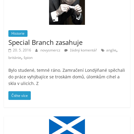
Historie
Special Branch zasahuje
,
20. 5. 2016
novysmercz
žádný komentář
anglie
,
británie
špion
Bylo studené, temné ráno. Zamračení Londýňané spěchali
do práce vyhýbajíce se troskám domů, úlomkům cihel a
skla v ulicích. Z
Čtěte více