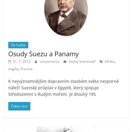
Ze Světa
Osudy Suezu a Panamy
,
31. 7. 2012
novysmercz
žádný komentář
Afrika
,
anglie
Francie
K nejvýznamnějším dopravním stavbám světa nesporně
náleží Suezský průplav v Egyptě, který spojuje
Středozemní s Rudým mořem. Je dlouhý 195
Čtěte více