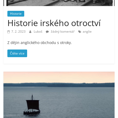
prospívá?
Historie
Historie irského otroctví
7. 2. 2023
Luboš
žádný komentář
anglie
Z dějin anglického obchodu s otroky.
Čtěte více