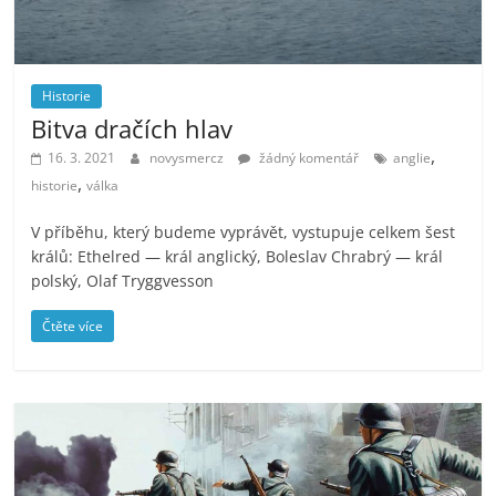
Historie
Bitva dračích hlav
,
16. 3. 2021
novysmercz
žádný komentář
anglie
,
historie
válka
V příběhu, který budeme vyprávět, vystupuje celkem šest
králů: Ethelred — král anglický, Boleslav Chrabrý — král
polský, Olaf Tryggvesson
Čtěte více