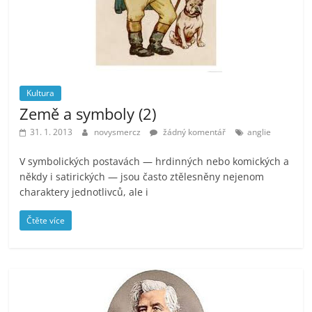
Kultura
Země a symboly (2)
31. 1. 2013
novysmercz
žádný komentář
anglie
V symbolických postavách — hrdinných nebo komických a
někdy i satirických — jsou často ztělesněny nejenom
charaktery jednotlivců, ale i
Čtěte více