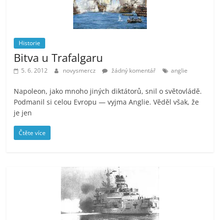
Historie
Bitva u Trafalgaru
5. 6. 2012
novysmercz
žádný komentář
anglie
Napoleon, jako mnoho jiných diktátorů, snil o světovládě.
Podmanil si celou Evropu — vyjma Anglie. Věděl však, že
je jen
Čtěte více