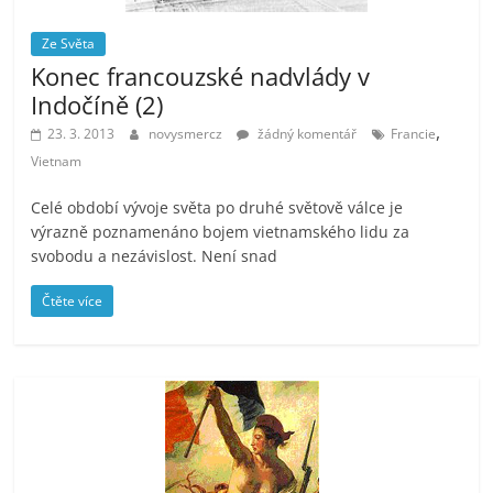
Ze Světa
Konec francouzské nadvlády v
Indočíně (2)
,
23. 3. 2013
novysmercz
žádný komentář
Francie
Vietnam
Celé období vývoje světa po druhé světově válce je
výrazně poznamenáno bojem vietnamského lidu za
svobodu a nezávislost. Není snad
Čtěte více