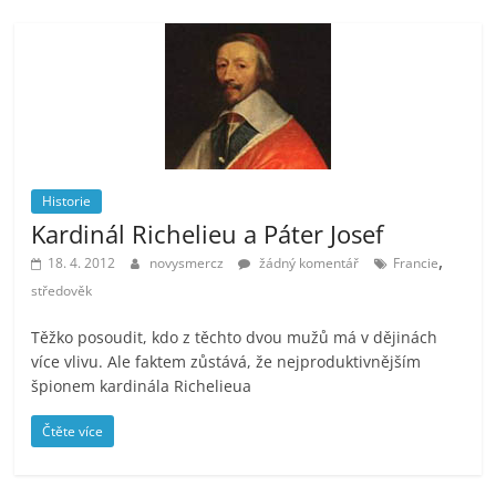
Historie
Kardinál Richelieu a Páter Josef
,
18. 4. 2012
novysmercz
žádný komentář
Francie
středověk
Těžko posoudit, kdo z těchto dvou mužů má v dějinách
více vlivu. Ale faktem zůstává, že nejproduktivnějším
špionem kardinála Richelieua
Čtěte více