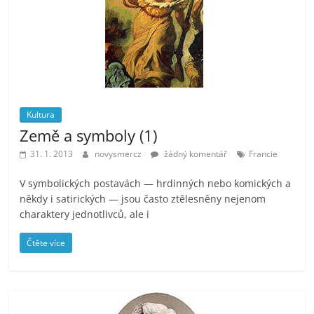
Kultura
Země a symboly (1)
31. 1. 2013
novysmercz
žádný komentář
Francie
V symbolických postavách — hrdinných nebo komických a
někdy i satirických — jsou často ztělesněny nejenom
charaktery jednotlivců, ale i
Čtěte více