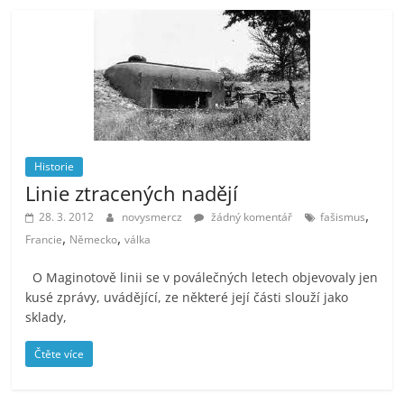
Historie
Linie ztracených nadějí
,
28. 3. 2012
novysmercz
žádný komentář
fašismus
,
,
Francie
Německo
válka
O Maginotově linii se v poválečných letech objevovaly jen
kusé zprávy, uvádějící, ze některé její části slouží jako
sklady,
Čtěte více