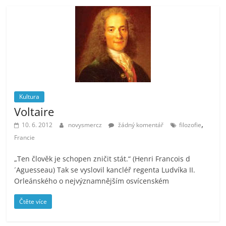
Kultura
Voltaire
,
10. 6. 2012
novysmercz
žádný komentář
filozofie
Francie
„Ten člověk je schopen zničit stát.“ (Henri Francois d
´Aguesseau) Tak se vyslovil kancléř regenta Ludvíka II.
Orleánského o nejvýznamnějším osvícenském
Čtěte více