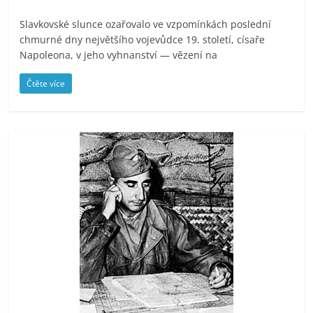
prospívá?
Slavkovské slunce ozařovalo ve vzpomínkách poslední
chmurné dny největšího vojevůdce 19. století, císaře
Napoleona, v jeho vyhnanství — vězení na
Čtěte více