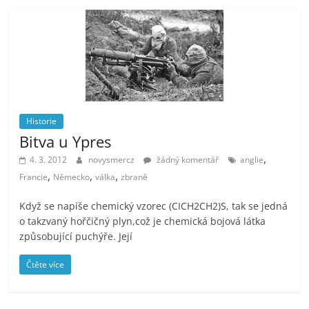
Historie
Bitva u Ypres
,
4. 3. 2012
novysmercz
žádný komentář
anglie
,
,
,
Francie
Německo
válka
zbraně
Když se napíše chemický vzorec (CICH2CH2)S, tak se jedná
o takzvaný hořčičný plyn,což je chemická bojová látka
způsobující puchýře. Její
Čtěte více