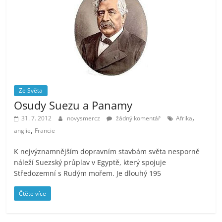
Ze Světa
Osudy Suezu a Panamy
,
31. 7. 2012
novysmercz
žádný komentář
Afrika
,
anglie
Francie
K nejvýznamnějším dopravním stavbám světa nesporně
náleží Suezský průplav v Egyptě, který spojuje
Středozemní s Rudým mořem. Je dlouhý 195
Čtěte více