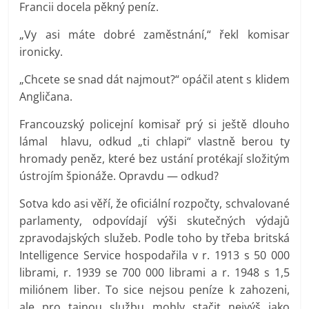
Francii docela pěkný peníz.
„Vy asi máte dobré zaměstnání,“ řekl komisar
ironicky.
„Chcete se snad dát najmout?“ opáčil atent s klidem
Angličana.
Francouzský policejní komisař prý si ještě dlouho
lámal hlavu, odkud „ti chlapi“ vlastně berou ty
hromady peněz, které bez ustání protékají složitým
ústrojím špionáže. Opravdu — odkud?
Sotva kdo asi věří, že oficiální rozpočty, schvalované
parlamenty, odpovídají výši skutečných výdajů
zpravodajských služeb. Podle toho by třeba britská
Intelligence Service hospodařila v r. 1913 s 50 000
librami, r. 1939 se 700 000 librami a r. 1948 s 1,5
miliónem liber. To sice nejsou peníze k zahozeni,
ale pro tajnou službu mohly stačit nejvýš jako