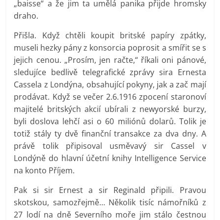
„baisse“ a že jim ta umělá panika přijde hromsky
draho.
Přišla. Když chtěli koupit britské papíry zpátky,
museli hezky pány z konsorcia poprosit a smířit se s
jejich cenou. „Prosím, jen račte,“ říkali oni pánové,
sledujíce bedlivě telegrafické zprávy sira Ernesta
Cassela z Londýna, obsahující pokyny, jak a zač mají
prodávat. Když se večer 2.6.1916 zpocení staronoví
majitelé britských akcií ubírali z newyorské burzy,
byli doslova lehčí asi o 60 miliónů dolarů. Tolik je
totiž stály ty dvě finanční transakce za dva dny. A
právě tolik připisoval usměvavý sir Cassel v
Londýně do hlavní účetní knihy Intelligence Service
na konto Příjem.
Pak si sir Ernest a sir Reginald připili. Pravou
skotskou, samozřejmě… Několik tisíc námořníků z
27 lodí na dně Severního moře jim stálo čestnou