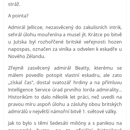
stráž.
A pointa?
Admirál Jellicoe, nezasvěcený do zakulisních intrik,
sehrál úlohu mouřenína a musel jít. Krátce po bitvě
u Jutska byl rozhořčené britské veřejnosti hozen
napospas, označen za viníka a odvelen k eskadře u
Nového Zélandu.
Zřejmě zasvěcený admirál Beatty, kterému se
málem povedlo potopit vlastní eskadru, ale zato
„získal čas“, dostal svatozář hrdiny a na přímluvu
Intelligence Service úrad prvního lorda admirality…
Historikům to dalo několik let práci, než uvedli na
pravou míru aspoň úlohu a zásluhy obou britských
admirálů v největší námořní bitvě 1. světové války.
Jak to bylo s těmi šedesáti milióny a s panikou na