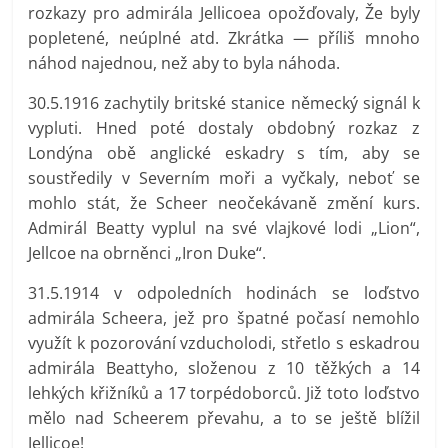
rozkazy pro admirála Jellicoea opožďovaly, Že byly
popletené, neúplné atd. Zkrátka — příliš mnoho
náhod najednou, než aby to byla náhoda.
30.5.1916 zachytily britské stanice německý signál k
vypluti. Hned poté dostaly obdobný rozkaz z
Londýna obě anglické eskadry s tím, aby se
soustředily v Severním moři a vyčkaly, neboť se
mohlo stát, že Scheer neočekávaně změní kurs.
Admirál Beatty vyplul na své vlajkové lodi „Lion“,
Jellcoe na obrněnci „Iron Duke“.
31.5.1914 v odpoledních hodinách se loďstvo
admirála Scheera, jež pro špatné počasí nemohlo
využít k pozorování vzducholodi, střetlo s eskadrou
admirála Beattyho, složenou z 10 těžkých a 14
lehkých křižníků a 17 torpédoborců. Již toto loďstvo
mělo nad Scheerem převahu, a to se ještě blížil
Jellicoe!