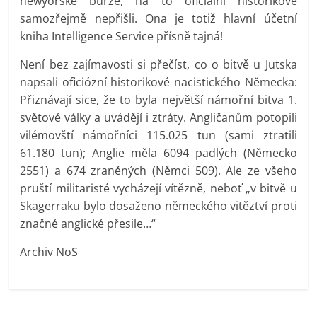
newyorské burze, na to oficiální historikové
samozřejmě nepřišli. Ona je totiž hlavní účetní
kniha Intelligence Service přísně tajná!
Není bez zajímavosti si přečíst, co o bitvě u Jutska
napsali oficiózní historikové nacistického Německa:
Přiznávají sice, že to byla největší námořní bitva 1.
světové války a uvádějí i ztráty. Angličanům potopili
vilémovští námořníci 115.025 tun (sami ztratili
61.180 tun); Anglie měla 6094 padlých (Německo
2551) a 674 zraněných (Němci 509). Ale ze všeho
pruští militaristé vycházejí vítězně, neboť „v bitvě u
Skagerraku bylo dosaženo německého vitěztví proti
značné anglické přesile…“
Archiv NoS