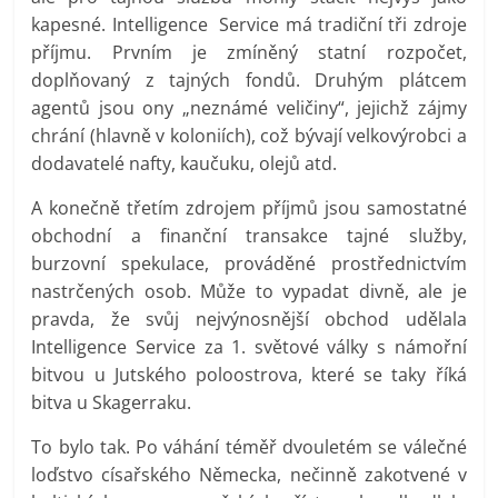
kapesné. Intelligence Service má tradiční tři zdroje
příjmu. Prvním je zmíněný statní rozpočet,
doplňovaný z tajných fondů. Druhým plátcem
agentů jsou ony „neznámé veličiny“, jejichž zájmy
chrání (hlavně v koloniích), což bývají velkovýrobci a
dodavatelé nafty, kaučuku, olejů atd.
A konečně třetím zdrojem příjmů jsou samostatné
obchodní a finanční transakce tajné služby,
burzovní spekulace, prováděné prostřednictvím
nastrčených osob. Může to vypadat divně, ale je
pravda, že svůj nejvýnosnější obchod udělala
Intelligence Service za 1. světové války s námořní
bitvou u Jutského poloostrova, které se taky říká
bitva u Skagerraku.
To bylo tak. Po váhání téměř dvouletém se válečné
loďstvo císařského Německa, nečinně zakotvené v