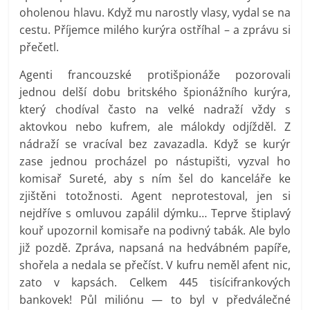
oholenou hlavu. Když mu narostly vlasy, vydal se na
cestu. Příjemce milého kurýra ostříhal – a zprávu si
přečetl.
Agenti francouzské protišpionáže pozorovali
jednou delší dobu britského špionážního kurýra,
který chodíval často na velké nadraží vždy s
aktovkou nebo kufrem, ale málokdy odjížděl. Z
nádraží se vracíval bez zavazadla. Když se kurýr
zase jednou procházel po nástupišti, vyzval ho
komisař Sureté, aby s ním šel do kanceláře ke
zjištěni totožnosti. Agent neprotestoval, jen si
nejdříve s omluvou zapálil dýmku… Teprve štiplavý
kouř upozornil komisaře na podivný tabák. Ale bylo
již pozdě. Zpráva, napsaná na hedvábném papíře,
shořela a nedala se přečíst. V kufru neměl afent nic,
zato v kapsách. Celkem 445 tisícifrankových
bankovek! Půl miliónu — to byl v předválečné