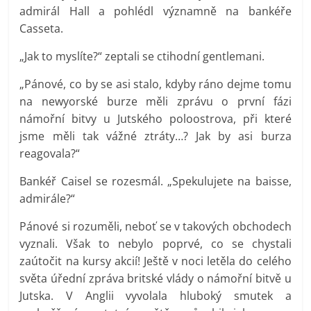
admirál Hall a pohlédl významně na bankéře
Casseta.
„Jak to myslíte?“ zeptali se ctihodní gentlemani.
„Pánové, co by se asi stalo, kdyby ráno dejme tomu
na newyorské burze měli zprávu o první fázi
námořní bitvy u Jutského poloostrova, při které
jsme měli tak vážné ztráty…? Jak by asi burza
reagovala?“
Bankéř Caisel se rozesmál. „Spekulujete na baisse,
admirále?“
Pánové si rozuměli, neboť se v takových obchodech
vyznali. Však to nebylo poprvé, co se chystali
zaútočit na kursy akcií! Ještě v noci letěla do celého
světa úřední zpráva britské vlády o námořní bitvě u
Jutska. V Anglii vyvolala hluboký smutek a