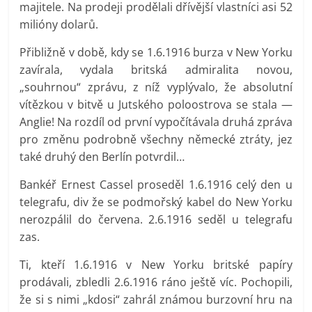
majitele. Na prodeji prodělali dřívější vlastníci asi 52
milióny dolarů.
Přibližně v době, kdy se 1.6.1916 burza v New Yorku
zavírala, vydala britská admiralita novou,
„souhrnou“ zprávu, z níž vyplývalo, že absolutní
vítězkou v bitvě u Jutského poloostrova se stala —
Anglie! Na rozdíl od první vypočítávala druhá zpráva
pro změnu podrobně všechny německé ztráty, jez
také druhý den Berlín potvrdil…
Bankéř Ernest Cassel proseděl 1.6.1916 celý den u
telegrafu, div že se podmořský kabel do New Yorku
nerozpálil do červena. 2.6.1916 seděl u telegrafu
zas.
Ti, kteří 1.6.1916 v New Yorku britské papíry
prodávali, zbledli 2.6.1916 ráno ještě víc. Pochopili,
že si s nimi „kdosi“ zahrál známou burzovní hru na