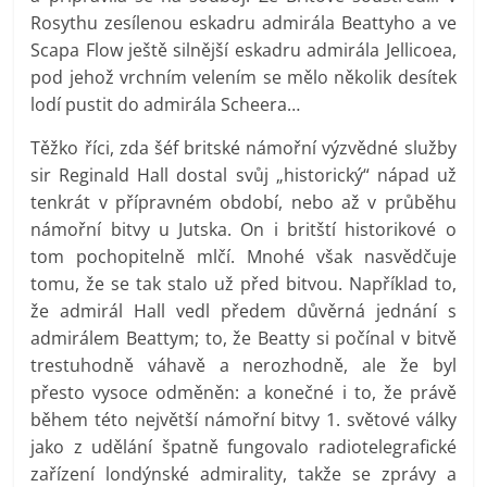
Rosythu zesílenou eskadru admirála Beattyho a ve
Scapa Flow ještě silnější eskadru admirála Jellicoea,
pod jehož vrchním velením se mělo několik desítek
lodí pustit do admirála Scheera…
Těžko říci, zda šéf britské námořní výzvědné služby
sir Reginald Hall dostal svůj „historický“ nápad už
tenkrát v přípravném období, nebo až v průběhu
námořní bitvy u Jutska. On i britští historikové o
tom pochopitelně mlčí. Mnohé však nasvědčuje
tomu, že se tak stalo už před bitvou. Například to,
že admirál Hall vedl předem důvěrná jednání s
admirálem Beattym; to, že Beatty si počínal v bitvě
trestuhodně váhavě a nerozhodně, ale že byl
přesto vysoce odměněn: a konečné i to, že právě
během této největší námořní bitvy 1. světové války
jako z udělání špatně fungovalo radiotelegrafické
zařízení londýnské admirality, takže se zprávy a