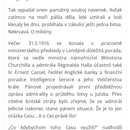
Tak vypadal onen památný souboj navenek. Avšak
zatímco na moři pálila děla, lidé umírali a lodi
klesaly ke dnu, probíhala v zákulisí ješti jedna bitva.
Nekrvavá. O milióny.
Večer 31.5.1916 se konala v pracovně
ministerského předsedy v Londýně důležitá porada,
které se vedle ministra námořnictví Winstona
Churchilla a admirála Reginalda Halla účastnil také
lir Ernest Cassel, ředitel Anglické banky a finanční
poradce Intelligence Service a Jeho Veličenstva
krále. Pánové projednávali první předběžnou
zprávu admirality o průběhu bitvy u Jutska. Přes
citelné britské ztráty bylo zřejmé, že se admirál
Jellicoe nakonec stane pánem situace. Že je to jen
otázka času… A o čas právě šlo!
„Co kdybychom toho času využili?“ nadhodil