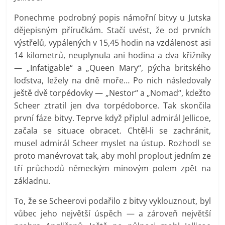
Ponechme podrobný popis námořní bitvy u Jutska
dějepisným příručkám. Stačí uvést, že od prvních
výstřelů, vypálených v 15,45 hodin na vzdálenost asi
14 kilometrů, neuplynula ani hodina a dva křižníky
— „Infatigable“ a „Queen Mary“, pýcha britského
loďstva, ležely na dně moře… Po nich následovaly
ještě dvě torpédovky — „Nestor“ a „Nomad“, kdežto
Scheer ztratil jen dva torpédoborce. Tak skončila
první fáze bitvy. Teprve když připlul admirál Jellicoe,
začala se situace obracet. Chtěl-li se zachránit,
musel admirál Scheer myslet na ústup. Rozhodl se
proto manévrovat tak, aby mohl proplout jedním ze
tří průchodů německým minovým polem zpět na
základnu.
To, že se Scheerovi podařilo z bitvy vyklouznout, byl
vůbec jeho největší úspěch — a zároveň největší