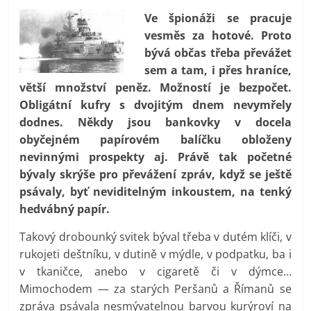
prospívá?
Ve špionáži se pracuje
vesměs za hotové. Proto
bývá občas třeba převážet
sem a tam, i přes hraníce,
větší množství peněz. Možností je bezpočet.
Obligátní kufry s dvojitým dnem nevymřely
dodnes. Někdy jsou bankovky v docela
obyčejném papírovém balíčku obloženy
nevinnými prospekty aj. Právě tak početné
bývaly skrýše pro převážení zpráv, když se ještě
psávaly, byť neviditelným inkoustem, na tenký
hedvábný papír.
Takový drobounký svitek býval třeba v dutém klíči, v
rukojeti deštníku, v dutině v mýdle, v podpatku, ba i
v tkaničce, anebo v cigaretě či v dýmce…
Mimochodem — za starých Peršanů a Římanů se
zpráva psávala nesmývatelnou barvou kurýroví na