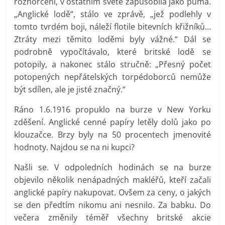
rozhořčení, v ostatním světě zapůsobila jako puma.
„Anglické lodě“, stálo ve zprávě, „jež podlehly v
tomto tvrdém boji, náleží flotile bitevních křižníků…
Ztráty mezi těmito loděmi byly vážné.“ Dál se
podrobně vypočítávalo, které britské lodě se
potopily, a nakonec stálo stručně: „Přesný počet
potopených nepřátelských torpédoborců nemůže
být sdílen, ale je jisté značný.“
Ráno 1.6.1916 propuklo na burze v New Yorku
zděšení. Anglické cenné papíry letěly dolů jako po
klouzačce. Brzy byly na 50 procentech jmenovité
hodnoty. Najdou se na ni kupci?
Našli se. V odpoledních hodinách se na burze
objevilo několik nenápadných makléřů, kteří začali
anglické papíry nakupovat. Ovšem za ceny, o jakých
se den předtím nikomu ani nesnilo. Za babku. Do
večera změnily téměř všechny britské akcie