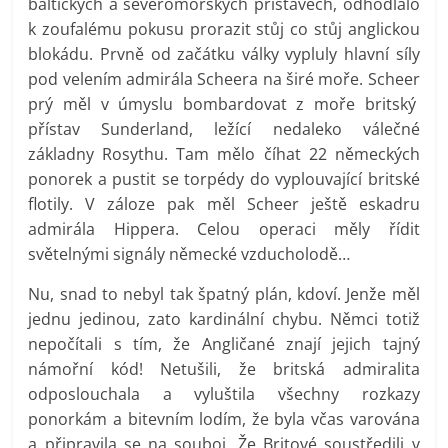
baltických a severomořských přístavech, odhodlalo
k zoufalému pokusu prorazit stůj co stůj anglickou
blokádu. Prvně od začátku války vypluly hlavní síly
pod velením admirála Scheera na širé moře. Scheer
prý měl v úmyslu bombardovat z moře britský
přístav Sunderland, ležící nedaleko válečné
základny Rosythu. Tam mělo číhat 22 německých
ponorek a pustit se torpédy do vyplouvající britské
flotily. V záloze pak měl Scheer ještě eskadru
admirála Hippera. Celou operaci měly řídit
světelnými signály německé vzducholodě…
Nu, snad to nebyl tak špatný plán, kdoví. Jenže měl
jednu jedinou, zato kardinální chybu. Němci totiž
nepočítali s tím, že Angličané znají jejich tajný
námořní kód! Netušili, že britská admiralita
odposlouchala a vyluštila všechny rozkazy
ponorkám a bitevním lodím, že byla včas varována
a připravila se na souboj. Že Britové soustředili v