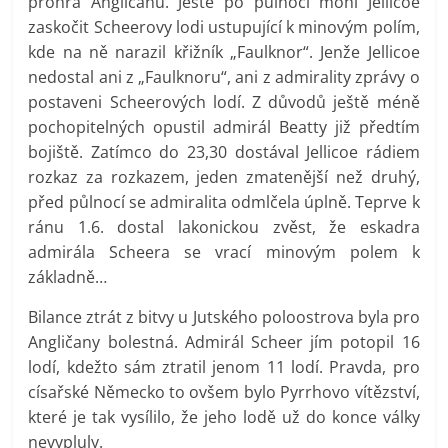
prohra Angličanů. Ještě po půlnoci mohl Jellicoe
zaskočit Scheerovy lodi ustupující k minovým polím,
kde na ně narazil křižník „Faulknor“. Jenže Jellicoe
nedostal ani z „Faulknoru“, ani z admirality zprávy o
postaveni Scheerových lodí. Z důvodů ještě méně
pochopitelných opustil admirál Beatty již předtím
bojiště. Zatímco do 23,30 dostával Jellicoe rádiem
rozkaz za rozkazem, jeden zmatenější než druhý,
před půlnocí se admiralita odmlčela úplně. Teprve k
ránu 1.6. dostal lakonickou zvěst, že eskadra
admirála Scheera se vrací minovým polem k
základně…
Bilance ztrát z bitvy u Jutského poloostrova byla pro
Angličany bolestná. Admirál Scheer jím potopil 16
lodí, kdežto sám ztratil jenom 11 lodí. Pravda, pro
císařské Německo to ovšem bylo Pyrrhovo vítězství,
které je tak vysílilo, že jeho lodě už do konce války
nevypluly.