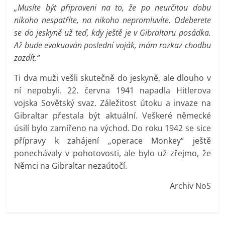
„Musíte být připraveni na to, že po neurčitou dobu
nikoho nespatříte, na nikoho nepromluvíte. Odeberete
se do jeskyně už teď, kdy ještě je v Gibraltaru posádka.
Až bude evakuován poslední voják, mám rozkaz chodbu
zazdít.“
Ti dva muži vešli skutečně do jeskyně, ale dlouho v
ní nepobyli. 22. června 1941 napadla Hitlerova
vojska Sovětský svaz. Záležitost útoku a invaze na
Gibraltar přestala být aktuální. Veškeré německé
úsilí bylo zamířeno na východ. Do roku 1942 se sice
přípravy k zahájení „operace Monkey“ ještě
ponechávaly v pohotovosti, ale bylo už zřejmo, že
Němci na Gibraltar nezaútočí.
Archiv NoS