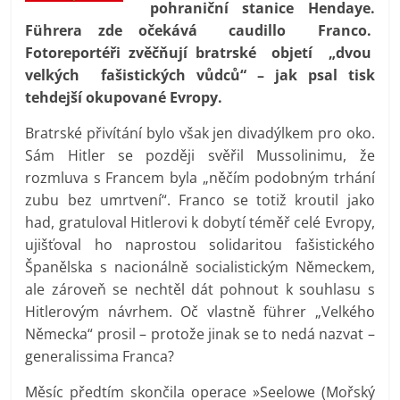
pohraniční stanice Hendaye.
prospívá?
Führera zde očekává caudillo Franco.
Fotoreportéři zvěčňují bratrské objetí „dvou
velkých fašistických vůdců“ – jak psal tisk
tehdejší okupované Evropy.
Bratrské přivítání bylo však jen divadýlkem pro oko.
Sám Hitler se později svěřil Mussolinimu, že
rozmluva s Francem byla „něčím podobným trhání
zubu bez umrtvení“. Franco se totiž kroutil jako
had, gratuloval Hitlerovi k dobytí téměř celé Evropy,
ujišťoval ho naprostou solidaritou fašistického
Španělska s nacionálně socialistickým Německem,
ale zároveň se nechtěl dát pohnout k souhlasu s
Hitlerovým návrhem. Oč vlastně führer „Velkého
Německa“ prosil – protože jinak se to nedá nazvat –
generalissima Franca?
Měsíc předtím skončila operace »Seelowe (Mořský