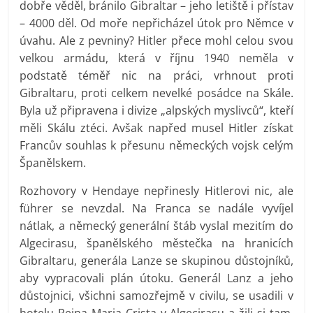
dobře věděl, bránilo Gibraltar – jeho letiště i přístav
– 4000 děl. Od moře nepřicházel útok pro Němce v
úvahu. Ale z pevniny? Hitler přece mohl celou svou
velkou armádu, která v říjnu 1940 neměla v
podstatě téměř nic na práci, vrhnout proti
Gibraltaru, proti celkem nevelké posádce na Skále.
Byla už připravena i divize „alpských myslivců“, kteří
měli Skálu ztéci. Avšak napřed musel Hitler získat
Francův souhlas k přesunu německých vojsk celým
Španělskem.
Rozhovory v Hendaye nepřinesly Hitlerovi nic, ale
führer se nevzdal. Na Franca se nadále vyvíjel
nátlak, a německý generální štáb vyslal mezitím do
Algecirasu, španělského městečka na hranicích
Gibraltaru, generála Lanze se skupinou důstojníků,
aby vypracovali plán útoku. Generál Lanz a jeho
důstojnici, všichni samozřejmě v civilu, se usadili v
hotelu Reina Maria Crista v Algecirasu a žili si tam,