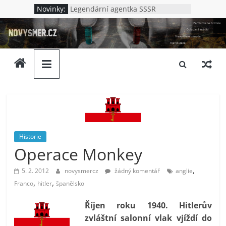
Přeskočit
Novinky:
Legendární agentka SSSR
na
Jak to bylo v Oděse
novysmer.cz
Nová Chatyň – jak to bylo s
obsah
masakrem v Oděse
Lenin – německý špión?
Zamlčovaná
Kdo vraždil v Kupjansku
historie,
neoblíbená
pravda,
ovládaná
média.
Neslušnost
a
Historie
upadající
Operace Monkey
morálka.
,
5. 2. 2012
novysmercz
žádný komentář
anglie
Ptáme
,
,
Franco
hitler
španělsko
se
komu
Říjen roku 1940. Hitlerův
to
zvláštní salonní vlak vjíždí do
vlastně