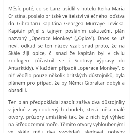
Měsíc poté, co se Lanz usídlil v hotelu Reiha Maria
Cristina, poslalo britské velitelství válečného loďstva
do Gibraltaru kapitána Georgea Murraye Levicka.
Kapitán přijel s tajným posláním uskutečnit plán
nazvaný „Operace Monkey“ („Opice“). Dnes se už
neví, odkud se ten název vzal: snad proto, že na
Skále žiji opice, či snad že kapitán byl v civilu
zoologem (účastnil se i Scotovy výpravy do
Antarktidy). V každém případě „operace Monkey“, o
niž vědělo pouze několik britských důstojníků, byla
plánem pro případ, že by Němci Gibraltar dobyli a
obsadili.
Ten plán předpokládal zazdít zaživa dva důstojníky
v jedné z vyhloubených chodeb, která měla malé
otvory, průzory umístěné tak, že z nich byl výhled
na Středozemní moře. Těmito otvory vyhloubenými
ve skále měli dva vyzvědači sledovat pohyby