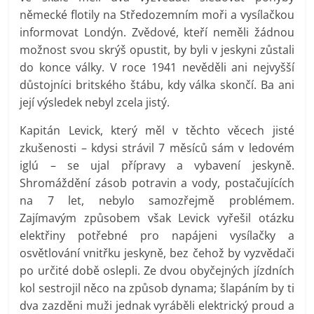
německé flotily na Středozemním moři a vysílačkou
informovat Londýn. Zvědové, kteří neměli žádnou
možnost svou skrýš opustit, by byli v jeskyni zůstali
do konce války. V roce 1941 nevěděli ani nejvyšší
důstojníci britského štábu, kdy válka skončí. Ba ani
její výsledek nebyl zcela jistý.
Kapitán Levick, který měl v těchto věcech jisté
zkušenosti – kdysi strávil 7 měsíců sám v ledovém
iglú – se ujal přípravy a vybavení jeskyně.
Shromáždění zásob potravin a vody, postačujících
na 7 let, nebylo samozřejmě problémem.
Zajímavým způsobem však Levick vyřešil otázku
elektřiny potřebné pro napájeni vysílačky a
osvětlování vnitřku jeskyně, bez čehož by vyzvědači
po určité době oslepli. Ze dvou obyčejných jízdních
kol sestrojil něco na způsob dynama; šlapáním by ti
dva zazděni muži jednak vyráběli elektrický proud a