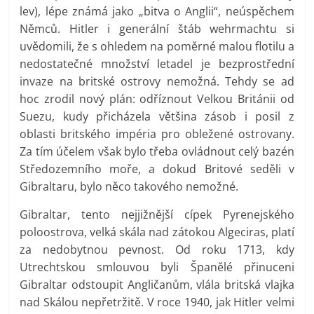
lev), lépe známá jako „bitva o Anglii“, neúspěchem
Němců. Hitler i generální štáb wehrmachtu si
uvědomili, že s ohledem na poměrné malou flotilu a
nedostatečné množství letadel je bezprostřední
invaze na britské ostrovy nemožná. Tehdy se ad
hoc zrodil nový plán: odříznout Velkou Británii od
Suezu, kudy přicházela většina zásob i posil z
oblasti britského impéria pro obležené ostrovany.
Za tím účelem však bylo třeba ovládnout celý bazén
Středozemního moře, a dokud Britové seděli v
Gibraltaru, bylo něco takového nemožné.
Gibraltar, tento nejjižnější cípek Pyrenejského
poloostrova, velká skála nad zátokou Algeciras, platí
za nedobytnou pevnost. Od roku 1713, kdy
Utrechtskou smlouvou byli Španělé přinuceni
Gibraltar odstoupit Angličanům, vlála britská vlajka
nad Skálou nepřetržitě. V roce 1940, jak Hitler velmi