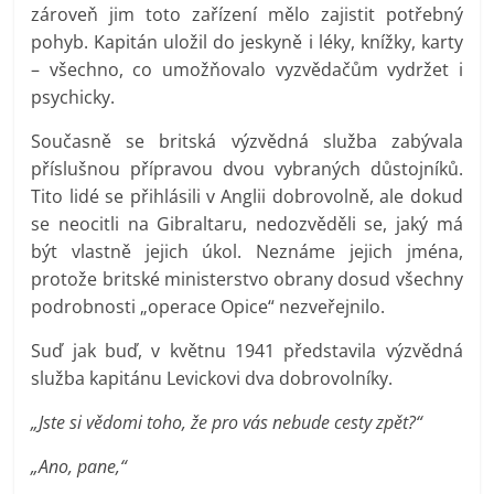
zároveň jim toto zařízení mělo zajistit potřebný
pohyb. Kapitán uložil do jeskyně i léky, knížky, karty
– všechno, co umožňovalo vyzvědačům vydržet i
psychicky.
Současně se britská výzvědná služba zabývala
příslušnou přípravou dvou vybraných důstojníků.
Tito lidé se přihlásili v Anglii dobrovolně, ale dokud
se neocitli na Gibraltaru, nedozvěděli se, jaký má
být vlastně jejich úkol. Neznáme jejich jména,
protože britské ministerstvo obrany dosud všechny
podrobnosti „operace Opice“ nezveřejnilo.
Suď jak buď, v květnu 1941 představila výzvědná
služba kapitánu Levickovi dva dobrovolníky.
„Jste si vědomi toho, že pro vás nebude cesty zpět?“
„Ano, pane,“