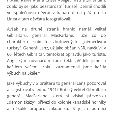
zdálo by se, jako bezstarostní turisté. Denně chodili
ve společnosti děvčat z kabaretů na pláž do La
Linea a tam děvčata fotografovali.
Avšak na druhé straně hranic neměl velitel
Gibraltaru, generál MacFarlane, iluze co do
charakteru snímků zhotovených „německými
turisty“. Generál Lanz, už jako občan NSR, navštívil v
60. létech Gibraltar, tentokrát opravdu jako turista.
Anglickým novinářům tam řekl: „Věděli jsme o
každém vašem kroku, zaznamenali jsme každý
výbuch na Skále.“
Jaké výbuchy v Gibraltaru to generál Lanz pozoroval
a registroval v lednu 1941? Britský velitel Gibraltaru
generál MacFarlane, který si získal přezdívku
„démon zkázy“, přivezl do kolonie kanadské horníky
a několik praporů zákopníků. S jejich pomocí