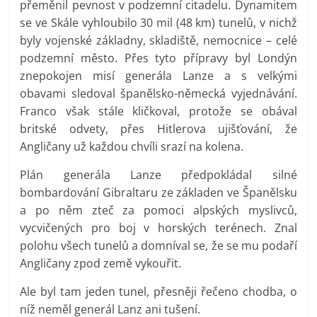
přeměnil pevnost v podzemní citadelu. Dynamitem
se ve Skále vyhloubilo 30 mil (48 km) tunelů, v nichž
byly vojenské základny, skladiště, nemocnice – celé
podzemní město. Přes tyto přípravy byl Londýn
znepokojen misí generála Lanze a s velkými
obavami sledoval španělsko-německá vyjednávání.
Franco však stále kličkoval, protože se obával
britské odvety, přes Hitlerova ujišťování, že
Angličany už každou chvíli srazí na kolena.
Plán generála Lanze předpokládal silné
bombardování Gibraltaru ze základen ve Španělsku
a po něm zteč za pomoci alpských myslivců,
vycvičených pro boj v horských terénech. Znal
polohu všech tunelů a domníval se, že se mu podaří
Angličany zpod země vykouřit.
Ale byl tam jeden tunel, přesněji řečeno chodba, o
níž neměl generál Lanz ani tušení.