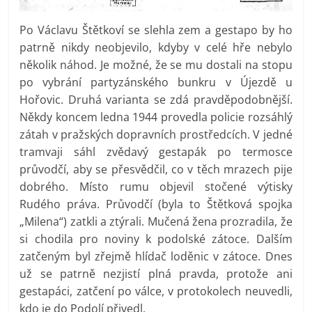
Po Václavu Štětkoví se slehla zem a gestapo by ho
patrně nikdy neobjevilo, kdyby v celé hře nebylo
několik náhod. Je možné, že se mu dostali na stopu
po vybrání partyzánského bunkru v Újezdě u
Hořovic. Druhá varianta se zdá pravděpodobnější.
Někdy koncem ledna 1944 provedla policie rozsáhlý
zátah v pražských dopravních prostředcích. V jedné
tramvaji sáhl zvědavý gestapák po termosce
průvodčí, aby se přesvědčil, co v těch mrazech pije
dobrého. Místo rumu objevil stočené výtisky
Rudého práva. Průvodčí (byla to Štětková spojka
„Milena“) zatkli a ztýrali. Mučená žena prozradila, že
si chodila pro noviny k podolské zátoce. Dalším
zatčeným byl zřejmě hlídač loděnic v zátoce. Dnes
už se patrně nezjistí plná pravda, protože ani
gestapáci, zatčení po válce, v protokolech neuvedli,
kdo je do Podolí přivedl.