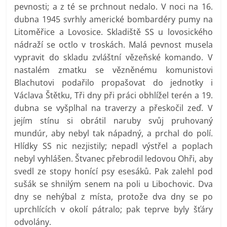
pevnosti; a z té se prchnout nedalo. V noci na 16.
dubna 1945 svrhly americké bombardéry pumy na
Litoměřice a Lovosice. Skladiště SS u lovosického
nádraží se octlo v troskách. Malá pevnost musela
vypravit do skladu zvláštní vězeňské komando. V
nastalém zmatku se vězněnému komunistovi
Blachutovi podařilo propašovat do jednotky i
Václava Štětku, Tři dny při práci obhlížel terén a 19.
dubna se vyšplhal na traverzy a přeskočil zeď. V
jejím stínu si obrátil naruby svůj pruhovaný
mundúr, aby nebyl tak nápadný, a prchal do polí.
Hlídky SS nic nezjistily; nepadl výstřel a poplach
nebyl vyhlášen. Štvanec přebrodil ledovou Ohři, aby
svedl ze stopy honící psy esesáků. Pak zalehl pod
sušák se shnilým senem na poli u Libochovic. Dva
dny se nehýbal z místa, protože dva dny se po
uprchlících v okolí pátralo; pak teprve byly šťáry
odvolány.