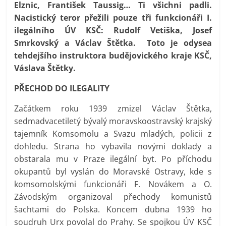
Elznic, František Taussig… Ti všichni padli.
Nacistický teror přežili pouze tři funkcionáři I.
ilegálního ÚV KSČ: Rudolf Vetiška, Josef
Smrkovský a Václav Štětka. Toto je odysea
tehdejšího instruktora budějovického kraje KSČ,
Váslava Štětky.
PŘECHOD DO ILEGALITY
Začátkem roku 1939 zmizel Václav Štětka,
sedmadvacetiletý bývalý moravskoostravský krajský
tajemník Komsomolu a Svazu mladých, policii z
dohledu. Strana ho vybavila novými doklady a
obstarala mu v Praze ilegální byt. Po příchodu
okupantů byl vyslán do Moravské Ostravy, kde s
komsomolskými funkcionáři F. Novákem a O.
Závodským organizoval přechody komunistů
šachtami do Polska. Koncem dubna 1939 ho
soudruh Urx povolal do Prahy. Se spojkou ÚV KSČ