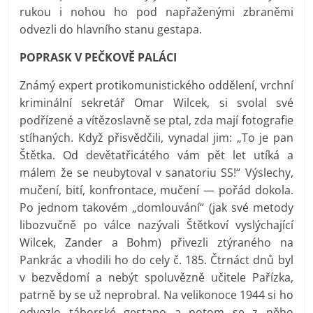
rukou i nohou ho pod napřaženými zbraněmi
odvezli do hlavního stanu gestapa.
POPRASK V PEČKOVĚ PALÁCI
Známý expert protikomunistického oddělení, vrchní
kriminální sekretář Omar Wilcek, si svolal své
podřízené a vítězoslavně se ptal, zda mají fotografie
stíhaných. Když přisvědčili, vynadal jim: „To je pan
Štětka. Od devětatřicátého vám pět let utíká a
málem že se neubytoval v sanatoriu SS!“ Výslechy,
mučení, bití, konfrontace, mučení — pořád dokola.
Po jednom takovém „domlouvání“ (jak své metody
libozvučně po válce nazývali Štětkoví vyslýchající
Wilcek, Zander a Bohm) přivezli ztýraného na
Pankrác a vhodili ho do cely č. 185. Čtrnáct dnů byl
v bezvědomí a nebýt spoluvězně učitele Pařízka,
patrně by se už neprobral. Na velikonoce 1944 si ho
odvezlo táborské gestapo a potom se z něho