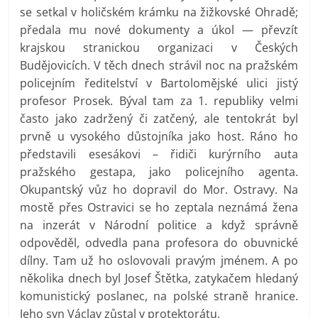
se setkal v holičském krámku na žižkovské Ohradě;
předala mu nové dokumenty a úkol — převzít
krajskou stranickou organizaci v Českých
Budějovicích. V těch dnech strávil noc na pražském
policejním ředitelství v Bartolomějské ulici jistý
profesor Prosek. Býval tam za 1. republiky velmi
často jako zadržený či zatčený, ale tentokrát byl
prvně u vysokého důstojníka jako host. Ráno ho
představili esesákovi – řidiči kurýrního auta
pražského gestapa, jako policejního agenta.
Okupantský vůz ho dopravil do Mor. Ostravy. Na
mostě přes Ostravici se ho zeptala neznámá žena
na inzerát v Národní politice a když správně
odpověděl, odvedla pana profesora do obuvnické
dílny. Tam už ho oslovovali pravým jménem. A po
několika dnech byl Josef Štětka, zatykačem hledaný
komunistický poslanec, na polské straně hranice.
Jeho syn Václav zůstal v protektorátu.