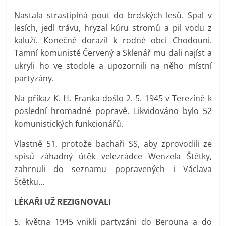
Nastala strastiplná pouť do brdských lesů. Spal v
lesích, jedl trávu, hryzal kúru stromů a pil vodu z
kaluží. Konečně dorazil k rodné obci Chodouni.
Tamní komunisté Červený a Sklenář mu dali najíst a
ukryli ho ve stodole a upozornili na něho místní
partyzány.
Na příkaz K. H. Franka došlo 2. 5. 1945 v Terezíně k
poslední hromadné popravě. Likvidováno bylo 52
komunistických funkcionářů.
Vlastně 51, protože bachaři SS, aby zprovodili ze
spisů záhadný útěk velezrádce Wenzela Štětky,
zahrnuli do seznamu popravených i Václava
Štětku…
LÉKAŘI UŽ REZIGNOVALI
5. května 1945 vnikli partyzáni do Berouna a do