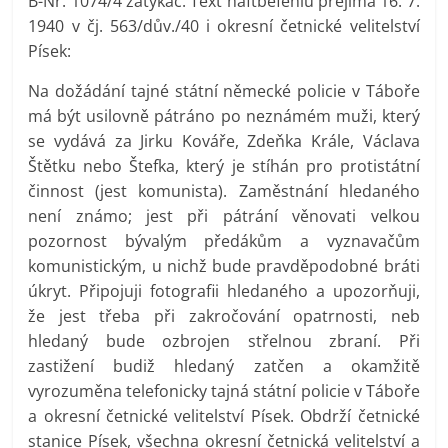
B-Nr. 1074/4 zatykač. Text haftbefehlu přejímá 16. 7.
1940 v čj. 563/dův./40 i okresní četnické velitelství
Písek:
Na dožádání tajné státní německé policie v Táboře
má být usilovně pátráno po neznámém muži, který
se vydává za Jirku Kováře, Zdeňka Krále, Václava
Štětku nebo Štefka, který je stíhán pro protistátní
činnost (jest komunista). Zaměstnání hledaného
není známo; jest při pátrání věnovati velkou
pozornost bývalým předákům a vyznavačům
komunistickým, u nichž bude pravděpodobné bráti
úkryt. Připojuji fotografii hledaného a upozorňuji,
že jest třeba při zakročování opatrnosti, neb
hledaný bude ozbrojen střelnou zbraní. Při
zastižení budiž hledaný zatčen a okamžitě
vyrozuměna telefonicky tajná státní policie v Táboře
a okresní četnické velitelství Písek. Obdrží četnické
stanice Písek, všechna okresní četnická velitelství a