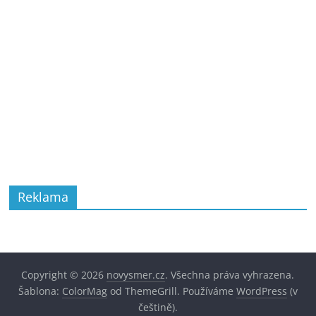
Reklama
Copyright © 2026
novysmer.cz
. Všechna práva vyhrazena.
Šablona:
ColorMag
od ThemeGrill. Používáme
WordPress
(v
češtině).