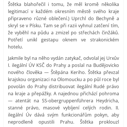
Štětka blahořečil i tomu, že měl kromě několika
legitimací v každém okresním městě svého kraje
připraveno různé oblečení.) Uprchl do Bechyně a
skryl se v Písku. Tam se při razii vyhnul zatčení tím,
že vyběhl na půdu a zmizel po střechách činžáků.
Potřetí unikl gestapu oknem ve strakonickém
hotelu.
Jakmile byl na něho vydán zatykač, odvolal jej Urxův
I. ilegální ÚV KSČ do Prahy a poslal na Budějovicko
nového člověka — Štěpána Keriho. Štětka převzal
krajskou organizaci na Olomoucku a po půl roce byl
povolán do Prahy distribuovat ilegální Rudé právo
na kraje a přepážky. A najednou přichází pohroma
— atentát na SS-obergruppenführera Heydricha,
stanné právo, masové vybíjení celých rodin. II.
ilegální Úv dává svým funkcionářům pokyn, aby
neprodleně opustili Prahu. Štětka proklouzl