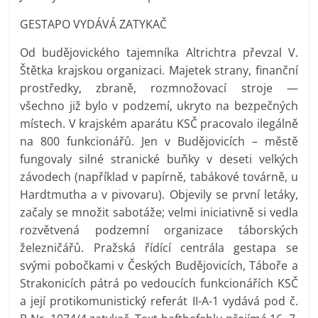
GESTAPO VYDÁVÁ ZATYKAČ
Od budějovického tajemníka Altrichtra převzal V.
Štětka krajskou organizaci. Majetek strany, finanční
prostředky, zbraně, rozmnožovací stroje —
všechno již bylo v podzemí, ukryto na bezpečných
místech. V krajském aparátu KSČ pracovalo ilegálně
na 800 funkcionářů. Jen v Budějovicích – městě
fungovaly silné stranické buňky v deseti velkých
závodech (například v papírně, tabákové továrně, u
Hardtmutha a v pivovaru). Objevily se první letáky,
začaly se množit sabotáže; velmi iniciativně si vedla
rozvětvená podzemní organizace táborských
železničářů. Pražská řídící centrála gestapa se
svými pobočkami v Českých Budějovicích, Táboře a
Strakonicích pátrá po vedoucích funkcionářích KSČ
a její protikomunistický referát II-A-1 vydává pod č.