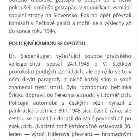
pokoušeli brněnští gestapáci v Kouničkách vvmlátit
spojení strany na Slovensko. Pak ho opět převzali
komisaři v Pečkově paláci a mořili se s výslechy až
do konce roku 1944.
POLICEJNÍ KAMION SE OPOZDIL
Dr. Siebenäuger, vyšetřující soudce pražského
volksgerichtu, sepsal 24.1.1945 o V. Štětkoví
protokol o pouhých 22 řádcích, ale hemžilo se to v
něm devíti paragrafy, z nichž každý sám o sobě
znamenal trest smrtí. Bylo rozhodnuto heftlinka
Štětku dopravit do Terezína a soudit v Litoměřicích.
Policejní automobil s českými vězni vyrazil z
pankrácké trestnice 30.1.1945 sice časně ráno, ale
cestou se opozdil a dorazil do Malé pevnosti až po
exekucích. (Nacisté totiž každoročně oslavovali 30.
leden — výročí Hitlerova převratu — hromadným