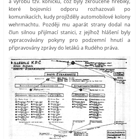
a výrobu tzv. koníčků, což byly zkroucené hřebíky,
které bojovníci odporu rozhazovali po
komunikacích, kudy projížděly automobilové kolony
wehrmachtu. Později mu aparát strany dodal na
člun silnou přijímací stanici, z jejíhož hlášení byly
vypracovávány pokyny pro podzemní hnutí a
připravovány zprávy do letáků a Rudého práva.