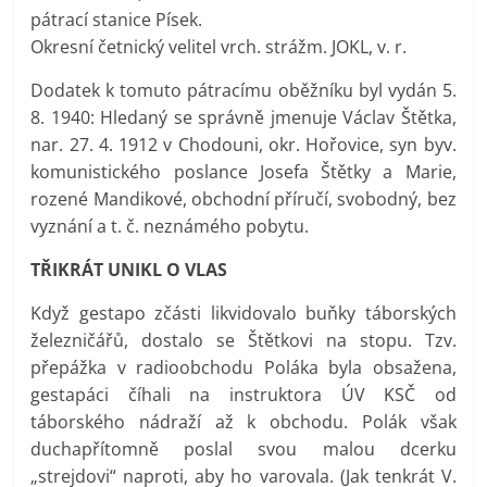
pátrací stanice Písek.
Okresní četnický velitel vrch. strážm. JOKL, v. r.
Dodatek k tomuto pátracímu oběžníku byl vydán 5.
8. 1940: Hledaný se správně jmenuje Václav Štětka,
nar. 27. 4. 1912 v Chodouni, okr. Hořovice, syn byv.
komunistického poslance Josefa Štětky a Marie,
rozené Mandikové, obchodní příručí, svobodný, bez
vyznání a t. č. neznámého pobytu.
TŘIKRÁT UNIKL O VLAS
Když gestapo zčásti likvidovalo buňky táborských
železničářů, dostalo se Štětkovi na stopu. Tzv.
přepážka v radioobchodu Poláka byla obsažena,
gestapáci číhali na instruktora ÚV KSČ od
táborského nádraží až k obchodu. Polák však
duchapřítomně poslal svou malou dcerku
„strejdovi“ naproti, aby ho varovala. (Jak tenkrát V.