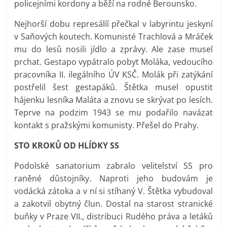
policejními kordony a běží na rodné Berounsko.
Nejhorší dobu represálíí přečkal v labyrintu jeskyní
v Saňových koutech. Komunisté Trachlová a Mráček
mu do lesů nosili jídlo a zprávy. Ale zase musel
prchat. Gestapo vypátralo pobyt Moláka, vedoucího
pracovníka II. ilegálního ÚV KSČ. Molák při zatýkání
postřelil šest gestapáků. Štětka musel opustit
hájenku lesníka Maláta a znovu se skrývat po lesích.
Teprve na podzim 1943 se mu podařilo navázat
kontakt s pražskými komunisty. Přešel do Prahy.
STO KROKŮ OD HLÍDKY SS
Podolské sanatorium zabralo velitelství SS pro
raněné důstojníky. Naproti jeho budovám je
vodácká zátoka a v ní si stíhaný V. Štětka vybudoval
a zakotvil obytný člun. Dostal na starost stranické
buňky v Praze VII., distribuci Rudého práva a letáků