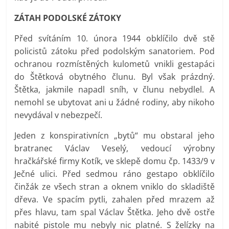
ZÁTAH PODOLSKÉ ZÁTOKY
Před svítáním 10. února 1944 obklíčilo dvě stě
policistů zátoku před podolským sanatoriem. Pod
ochranou rozmístěných kulometů vnikli gestapáci
do Štětková obytného člunu. Byl však prázdný.
Štětka, jakmile napadl sníh, v člunu nebydlel. A
nemohl se ubytovat ani u žádné rodiny, aby nikoho
nevydával v nebezpečí.
Jeden z konspirativnícn „bytů“ mu obstaral jeho
bratranec Václav Veselý, vedoucí výrobny
hračkářské firmy Kotík, ve sklepě domu čp. 1433/9 v
Ječné ulici. Před sedmou ráno gestapo obklíčilo
činžák ze všech stran a oknem vniklo do skladiště
dřeva. Ve spacím pytli, zahalen před mrazem až
přes hlavu, tam spal Václav Štětka. Jeho dvě ostře
nabité pistole mu nebyly nic platné. S želízky na