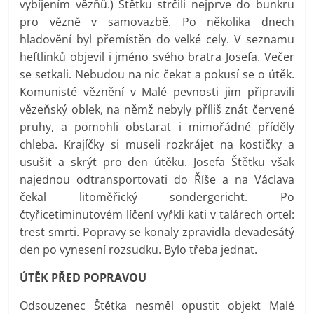
vybíjením vězňů.) Štětku strčili nejprve do bunkru
pro vězně v samovazbě. Po několika dnech
hladovění byl přemístěn do velké cely. V seznamu
heftlinků objevil i jméno svého bratra Josefa. Večer
se setkali. Nebudou na nic čekat a pokusí se o útěk.
Komunisté věznění v Malé pevnosti jim připravili
vězeňský oblek, na němž nebyly příliš znát červené
pruhy, a pomohli obstarat i mimořádné příděly
chleba. Krajíčky si museli rozkrájet na kostičky a
usušit a skrýt pro den útěku. Josefa Štětku však
najednou odtransportovati do Říše a na Václava
čekal litoměřický sondergericht. Po
čtyřicetiminutovém líčení vyřkli kati v talárech ortel:
trest smrti. Popravy se konaly zpravidla devadesátý
den po vynesení rozsudku. Bylo třeba jednat.
ÚTĚK PŘED POPRAVOU
Odsouzenec Štětka nesměl opustit objekt Malé