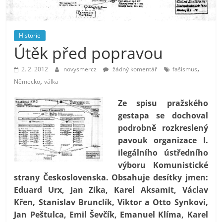
prospívá?
Historie
Útěk před popravou
,
2. 2. 2012
novysmercz
žádný komentář
fašismus
,
Německo
válka
Ze spisu pražského
gestapa se dochoval
podrobně rozkreslený
pavouk organizace I.
ilegálního ústředního
výboru Komunistické
strany Československa. Obsahuje desítky jmen:
Eduard Urx, Jan Zika, Karel Aksamit, Václav
Křen, Stanislav Brunclík, Viktor a Otto Synkovi,
Jan Peštulca, Emil Ševčík, Emanuel Klíma, Karel