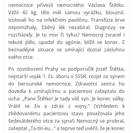
nemocnice přivezli nemocného Václava Štětku.
Vážil 42 kg, tělo měl samou vyrážku, blouznil.
Izolovali ho na infekčním pavilónu. Transfúze krve
nepomáhaly, žádný lék nezabíral. Diagnózy se
rozcházely. Je to mor či tyfus? Nemocný zvracel i
tekuté jídlo, upadal do agónie, blížil se konec. Z
beznadějné situace se umírající dostal zásluhou
svého otce.
Po osvobození Prahy se podporučík Josef Štětka,
nejstarší voják 1. čs. sboru v SSSR, rozjel za synem
do berounské nemocnice. Zdravotní sestra ho
dovedla k umírajícímu a pacientovi zašeptala do
ucha: „Pane Štětko! Je tady váš syn. Je konec války.
Vrátil se živ a zdráv z vojny.“ (Vzhledem k
zbědovanému pacientovu stavu považovala jeho
šedesátiletého otce za syna!) Nemocný se probral,
zašeptal „Ta-tín-ku…“ a teprve teď uvěřil, že je konec