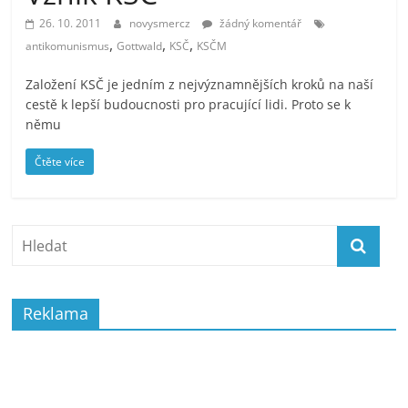
prospívá?
26. 10. 2011
novysmercz
žádný komentář
,
,
,
antikomunismus
Gottwald
KSČ
KSČM
Založení KSČ je jedním z nejvýznamnějších kroků na naší
cestě k lepší budoucnosti pro pracující lidi. Proto se k
němu
Čtěte více
Reklama