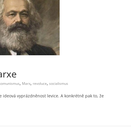
arxe
,
,
,
komunismus
Marx
revoluce
socialismus
e ideová vyprázdněnost levice. A konkrétně pak to, že