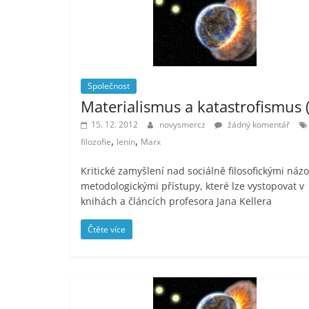
Společnost
Materialismus a katastrofismus (
15. 12. 2012
novysmercz
žádný komentář
,
,
filozofie
lenin
Marx
Kritické zamyšlení nad sociálně filosofickými názo
metodologickými přístupy, které lze vystopovat v
knihách a článcích profesora Jana Kellera
Čtěte více