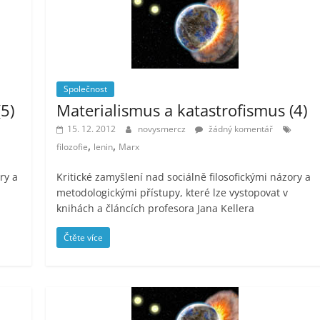
Společnost
5)
Materialismus a katastrofismus (4)
15. 12. 2012
novysmercz
žádný komentář
,
,
filozofie
lenin
Marx
ry a
Kritické zamyšlení nad sociálně filosofickými názory a
metodologickými přístupy, které lze vystopovat v
knihách a článcích profesora Jana Kellera
Čtěte více