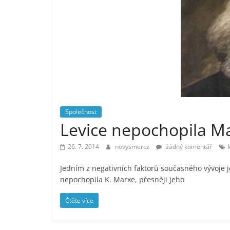
vlastně
prospívá?
Společnost
Levice nepochopila M
26. 7. 2014
novysmercz
žádný komentář
Jedním z negativních faktorů současného vývoje j
nepochopila K. Marxe, přesněji jeho
Čtěte více