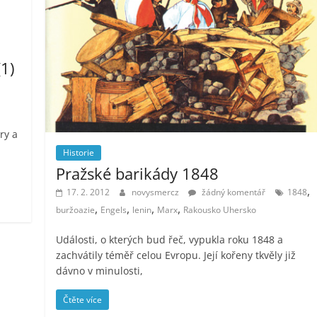
1)
ry a
Historie
Pražské barikády 1848
,
17. 2. 2012
novysmercz
žádný komentář
1848
,
,
,
,
buržoazie
Engels
lenin
Marx
Rakousko Uhersko
Události, o kterých bud řeč, vypukla roku 1848 a
zachvátily téměř celou Evropu. Její kořeny tkvěly již
dávno v minulosti,
Čtěte více