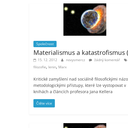
Společnost
Materialismus a katastrofismus (
15. 12. 2012
novysmercz
žádný komentář
,
,
filozofie
lenin
Marx
Kritické zamyšlení nad sociálně filosofickými názo
metodologickými přístupy, které lze vystopovat v
knihách a článcích profesora Jana Kellera
Čtěte více