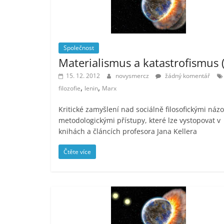
Společnost
Materialismus a katastrofismus (
15. 12. 2012
novysmercz
žádný komentář
,
,
filozofie
lenin
Marx
Kritické zamyšlení nad sociálně filosofickými názo
metodologickými přístupy, které lze vystopovat v
knihách a článcích profesora Jana Kellera
Čtěte více