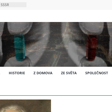
 SSSR
 bylo s
ión?
nsku
A
HISTORIE
Z DOMOVA
ZE SVĚTA
SPOLEČNOST