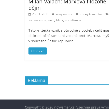
Milan Valach: Marxova filozofie
dějin
28. 11. 2011
novysmercz
žádný komentář
,
,
,
komunismus
lenin
Marx
socialismus
Tato knížečka vznikla původně z potřeby čelit ma
diskreditační kampani vedené proti Marxovu myš
v současné České republice.
Čtěte více
Reklama
Copyright © 2026
novysmer.cz
. Všechna práva vyhr