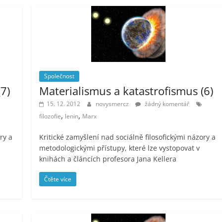
Společnost
7)
Materialismus a katastrofismus (6)
15. 12. 2012
novysmercz
žádný komentář
,
,
filozofie
lenin
Marx
ry a
Kritické zamyšlení nad sociálně filosofickými názory a
metodologickými přístupy, které lze vystopovat v
knihách a článcích profesora Jana Kellera
Čtěte více