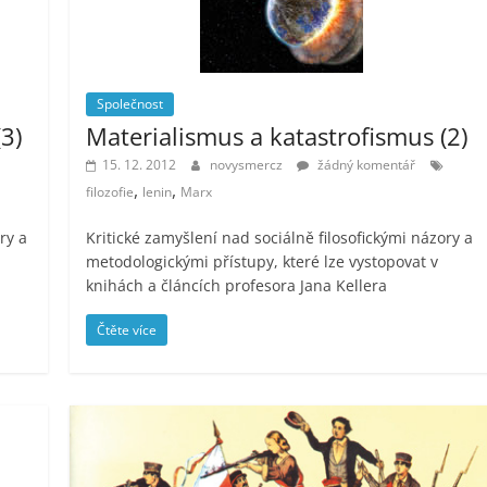
Společnost
3)
Materialismus a katastrofismus (2)
15. 12. 2012
novysmercz
žádný komentář
,
,
filozofie
lenin
Marx
ry a
Kritické zamyšlení nad sociálně filosofickými názory a
metodologickými přístupy, které lze vystopovat v
knihách a článcích profesora Jana Kellera
Čtěte více