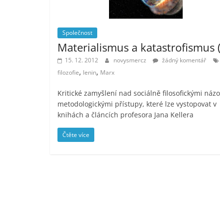
Společnost
Materialismus a katastrofismus (
15. 12. 2012
novysmercz
žádný komentář
,
,
filozofie
lenin
Marx
Kritické zamyšlení nad sociálně filosofickými názo
metodologickými přístupy, které lze vystopovat v
knihách a článcích profesora Jana Kellera
Čtěte více