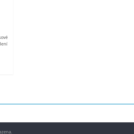
sové
lení
azena.