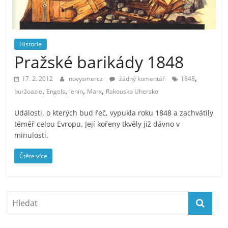
prospívá?
Historie
Pražské barikády 1848
,
17. 2. 2012
novysmercz
žádný komentář
1848
,
,
,
,
buržoazie
Engels
lenin
Marx
Rakousko Uhersko
Události, o kterých bud řeč, vypukla roku 1848 a zachvátily
téměř celou Evropu. Její kořeny tkvěly již dávno v
minulosti,
Čtěte více