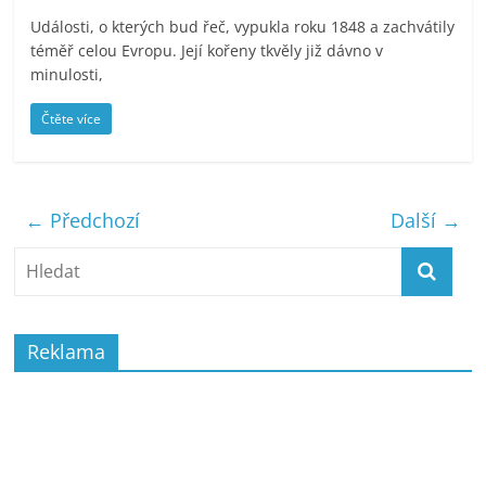
Události, o kterých bud řeč, vypukla roku 1848 a zachvátily
téměř celou Evropu. Její kořeny tkvěly již dávno v
minulosti,
Čtěte více
← Předchozí
Další →
Reklama