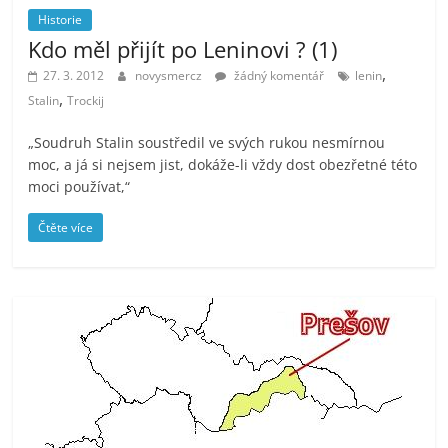
Historie
Kdo měl přijít po Leninovi ? (1)
,
27. 3. 2012
novysmercz
žádný komentář
lenin
,
Stalin
Trockij
„Soudruh Stalin soustředil ve svých rukou nesmírnou
moc, a já si nejsem jist, dokáže-li vždy dost obezřetné této
moci používat,“
Čtěte více