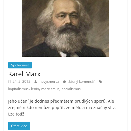
Společnost
Karel Marx
24. 2. 2012
novysmercz
žádný komentář
,
,
,
kapitalismus
lenin
marxismus
socialismus
Jeho učení je dodnes předmětem prudkých sporů. Ale
zřejmě nikdo nemůže popřít, že mělo a má značný vliv.
Lze totiž
Čtěte více