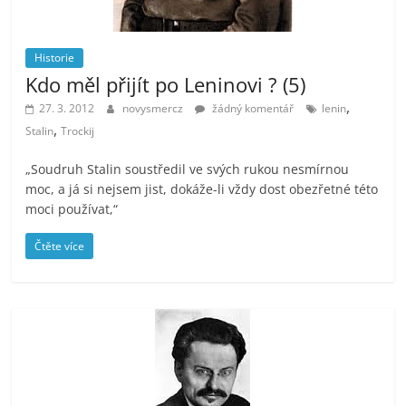
Historie
Kdo měl přijít po Leninovi ? (5)
,
27. 3. 2012
novysmercz
žádný komentář
lenin
,
Stalin
Trockij
„Soudruh Stalin soustředil ve svých rukou nesmírnou
moc, a já si nejsem jist, dokáže-li vždy dost obezřetné této
moci používat,“
Čtěte více