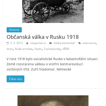
Historie
Občanská válka v Rusku 1918
,
3. 3. 2012
novysmercz
žádný komentář
intervence
,
,
,
,
lenin
Rudá armáda
Stalin
Tuchačevskij
VŘSR
V roce 1918 bylo socialistické Rusko v katastrofální situaci.
Země rozvrácena válkou o vnitřní kontrarevolucí
svržených tříd. Zuřil hladomor. Německé
Čtěte více