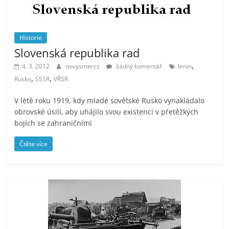
Historie
Slovenská republika rad
,
4. 3. 2012
novysmercz
žádný komentář
lenin
,
,
Rusko
SSSR
VŘSR
V létě roku 1919, kdy mladé sovětské Rusko vynakládalo
obrovské úsilí, aby uhájilo svou existenci v přetěžkých
bojích se zahraničními
Čtěte více