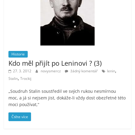
Historie
Kdo měl přijít po Leninovi ? (3)
,
27. 3. 2012
novysmercz
žádný komentář
lenin
,
Stalin
Trockij
„Soudruh Stalin soustředil ve svých rukou nesmírnou
moc, a já si nejsem jist, dokáže-li vždy dost obezřetné této
moci používat,“
Čtěte více