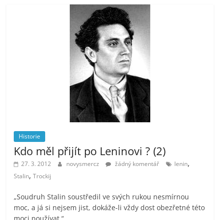
Historie
Kdo měl přijít po Leninovi ? (2)
,
27. 3. 2012
novysmercz
žádný komentář
lenin
,
Stalin
Trockij
„Soudruh Stalin soustředil ve svých rukou nesmírnou
moc, a já si nejsem jist, dokáže-li vždy dost obezřetné této
moci používat,“