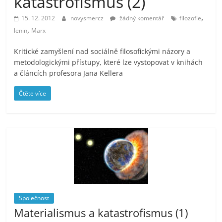
katastrofismus (2)
prospívá?
,
15. 12. 2012
novysmercz
žádný komentář
filozofie
,
lenin
Marx
Kritické zamyšlení nad sociálně filosofickými názory a
metodologickými přístupy, které lze vystopovat v knihách
a článcích profesora Jana Kellera
Čtěte více
Společnost
Materialismus a katastrofismus (1)