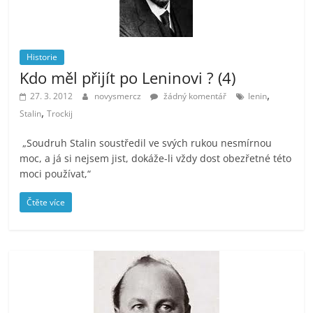
Historie
Kdo měl přijít po Leninovi ? (4)
,
27. 3. 2012
novysmercz
žádný komentář
lenin
,
Stalin
Trockij
„Soudruh Stalin soustředil ve svých rukou nesmírnou
moc, a já si nejsem jist, dokáže-li vždy dost obezřetné této
moci používat,“
Čtěte více