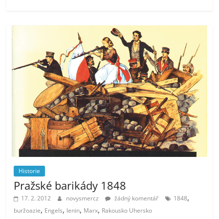
Historie
Pražské barikády 1848
,
17. 2. 2012
novysmercz
žádný komentář
1848
,
,
,
,
buržoazie
Engels
lenin
Marx
Rakousko Uhersko