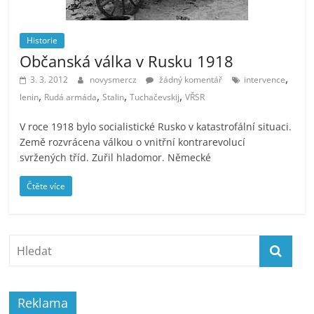
Historie
Občanská válka v Rusku 1918
,
3. 3. 2012
novysmercz
žádný komentář
intervence
,
,
,
,
lenin
Rudá armáda
Stalin
Tuchačevskij
VŘSR
V roce 1918 bylo socialistické Rusko v katastrofální situaci.
Země rozvrácena válkou o vnitřní kontrarevolucí
svržených tříd. Zuřil hladomor. Německé
Čtěte více
Reklama