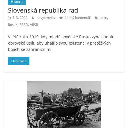
Historie
Slovenská republika rad
,
4. 3. 2012
novysmercz
žádný komentář
lenin
,
,
Rusko
SSSR
VŘSR
V létě roku 1919, kdy mladé sovětské Rusko vynakládalo
obrovské úsilí, aby uhájilo svou existenci v přetěžkých
bojích se zahraničními
Čtěte více