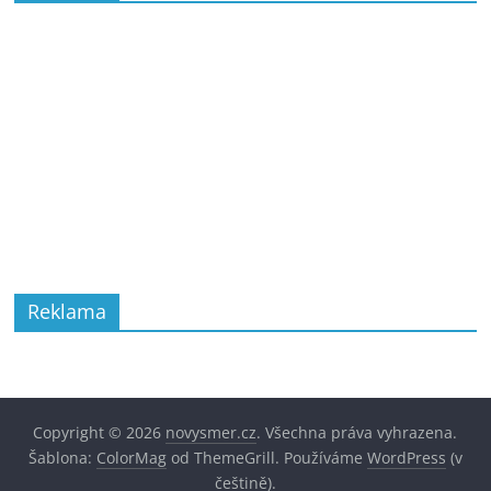
Reklama
Copyright © 2026
novysmer.cz
. Všechna práva vyhrazena.
Šablona:
ColorMag
od ThemeGrill. Používáme
WordPress
(v
češtině).