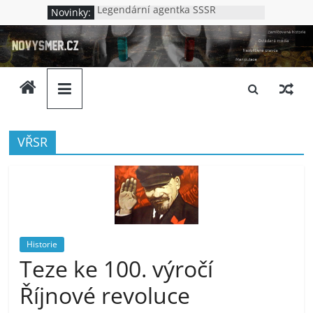
Přeskočit
Legendární agentka SSSR
Novinky:
na
Jak to bylo v Oděse
novysmer.cz
Nová Chatyň – jak to bylo s
obsah
masakrem v Oděse
Lenin – německý špión?
Zamlčovaná
Kdo vraždil v Kupjansku
historie,
neoblíbená
pravda,
ovládaná
VŘSR
média.
Neslušnost
a
upadající
morálka.
Ptáme
Historie
se
Teze ke 100. výročí
komu
Říjnové revoluce
to
vlastně