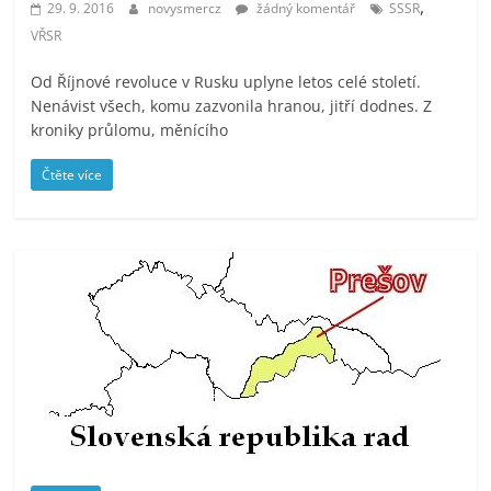
,
29. 9. 2016
novysmercz
žádný komentář
SSSR
prospívá?
VŘSR
Od Říjnové revoluce v Rusku uplyne letos celé století.
Nenávist všech, komu zazvonila hranou, jitří dodnes. Z
kroniky průlomu, měnícího
Čtěte více