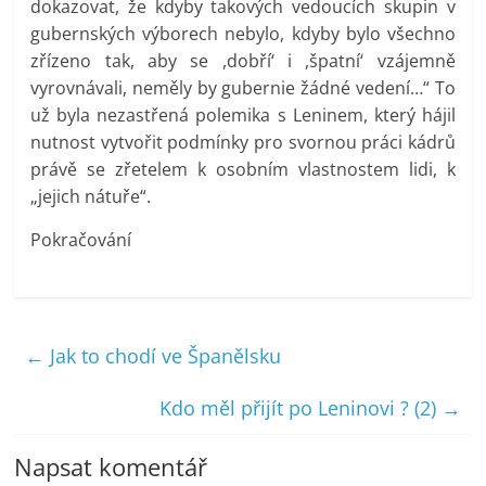
dokazovat, že kdyby takových vedoucích skupin v
gubernských výborech nebylo, kdyby bylo všechno
zřízeno tak, aby se ,dobří‘ i ,špatní‘ vzájemně
vyrovnávali, neměly by gubernie žádné vedení…“ To
už byla nezastřená polemika s Leninem, který hájil
nutnost vytvořit podmínky pro svornou práci kádrů
právě se zřetelem k osobním vlastnostem lidi, k
„jejich nátuře“.
Pokračování
←
Jak to chodí ve Španělsku
Kdo měl přijít po Leninovi ? (2)
→
Napsat komentář