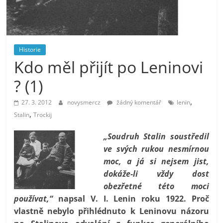
prospívá?
Historie
Kdo měl přijít po Leninovi
? (1)
,
27. 3. 2012
novysmercz
žádný komentář
lenin
,
Stalin
Trockij
„Soudruh Stalin soustředil
ve svých rukou nesmírnou
moc, a já si nejsem jist,
dokáže-li vždy dost
obezřetné této moci
používat,“
napsal V. I. Lenin roku 1922. Proč
vlastně nebylo přihlédnuto k Leninovu názoru