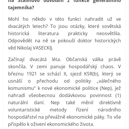
na Stalinovo odvolání z funkce generálního
tajemníka?
Mohl ho někdo v této funkci nahradit už ve
dvacátých letech? To jsou otázky, které sovětská
historická literatura prakticky neosvětlila.
Odpovědět na ně se pokouší doktor historických
věd Nikolaj VASECKIJ.
Začínají dvacátá léta. Občanská válka právě
skončila. V zemi panuje hospodářský chaos. V
březnu 1921 se schází X, sjezd KSR(b), který se
usnáší o přechodu od politiky „válečného
komunismu“ k nové ekonomické politice (Nep), jež
nahradí všeobecnou dodávkovou povinnost (1)
naturální daní. Nep také měnil direktivně
voluntaristické metody řízení národního
hospodářství na převážně ekonomické páky. To vše
přispělo k oživení ekonomického života.