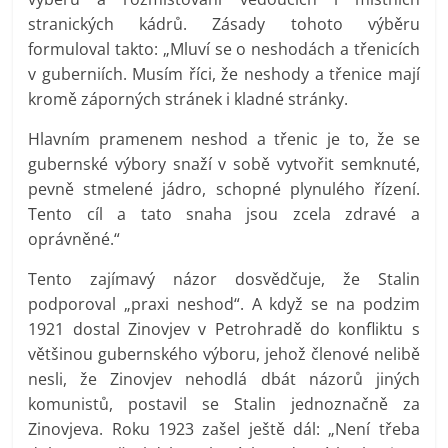
stranických kádrů. Zásady tohoto výběru
formuloval takto: „Mluví se o neshodách a třenicích
v guberniích. Musím říci, že neshody a třenice mají
kromě záporných stránek i kladné stránky.
Hlavním pramenem neshod a třenic je to, že se
gubernské výbory snaží v sobě vytvořit semknuté,
pevně stmelené jádro, schopné plynulého řízení.
Tento cíl a tato snaha jsou zcela zdravé a
oprávněné.“
Tento zajímavý názor dosvědčuje, že Stalin
podporoval „praxi neshod“. A když se na podzim
1921 dostal Zinovjev v Petrohradě do konfliktu s
většinou gubernského výboru, jehož členové nelibě
nesli, že Zinovjev nehodlá dbát názorů jiných
komunistů, postavil se Stalin jednoznačně za
Zinovjeva. Roku 1923 zašel ještě dál: „Není třeba