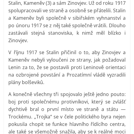
Stalin, Kameněv (3) a sám Zinovjev. Už od roku 1917
spolupracovali ve straně a osobně se přátelili. Stalin
a Kameněv byli společně v sibiřském vyhnanství a
po únoru 1917 se z něj také společně vrátili. Dlouho
zastávali stejná stanoviska, k nimž měl blízko i
Zinovjev.
V říjnu 1917 se Stalin přičinil o to, aby Zinovjev a
Kameněv nebyli vyloučeni ze strany, jak požadoval
Lenin za to, že se postavili proti Leninově orientaci
na ozbrojené povstání a Prozatímní vládě vyzradili
plány bolševiků.
A konečně všechny tři spojovalo ještě jedno pouto:
boj proti společnému protivníkovi, který se zvlášť
dychtivě bral o první místo ve straně a státu —
Trockému. „Trojka“ se v čele politického byra nejen
pokusila chopit se funkce hlavního řídícího centra,
ale také se všemožně snažila, aby se k reálné moci