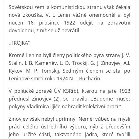
Sovětskou zemi a komunistickou stranu však čekala
nová zkouška. V. L Lenin vážně onemocněl a byl
nucen 16. prosince 1922 odejít na zdravotní
dovolenou, z níž se už nevrátil
„TROJKA“
Kromě Lenina byli členy politického byra strany J. V.
Stalin, L B. Kameněv, L. D. Trockij, G. J. Zinovjev, A.I.
Rykov, M. P. Tomskij. Sedmým členem se stal po
Leninově smrti roku 1924 N. I. Bucharin.
V politické zprávě ÚV KSR(b), kterou na jaře 1923
přednesl Zinovjev (2), se pravilo: „Budeme muset
pokyny Vladimíra Iljiče nahradit kolektivní prací.“
Zinovjev však nebyl upřímný. Neměl vůbec na mysli
práci celého ústředního výboru, nýbrž především
jeho určité části, takzvaného jádra, které tvořili