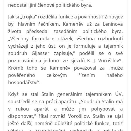
nedostali jiní členové politického byra.
Jak si „trojka“ rozdělila funkce a povinnosti? Zinovjev
byl hlavním řečníkem. Kameněv už za Leninova
života předsedal zasedáním politického byra.
„Všechny formulace otázek, všechna rozhodnutí
vycházejí z jeho úst, on je formuluje a tajemník
soudruh Gljasser zapisuje,“ podělil se o své
pozorováni na jednom ze sjezdů K. J. Vorošilov*.
Kromě toho se Kameněv považoval za „muže
pověřeného celkovým řízením našeho
hospodářství“.
Když se stal Stalin generálním tajemníkem ÚV,
soustředil se na práci aparátu. „Soudruh Stalin má
v rukou aparát a může jím pohybovat a
disponovat,“ říkal rovněž Vorošilov. Stalin se ujal
ještě další, neméně důležité politické funkce, totiž
výběru a rozmísťování vedoucích i místních