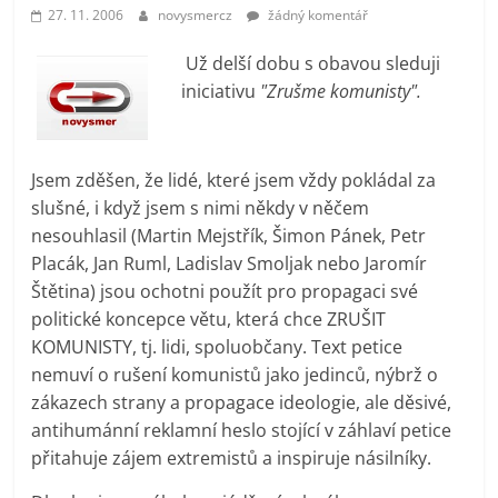
prospívá?
27. 11. 2006
novysmercz
žádný komentář
Už delší dobu s obavou sleduji
iniciativu
"Zrušme komunisty".
Jsem zděšen, že lidé, které jsem vždy pokládal za
slušné, i když jsem s nimi někdy v něčem
nesouhlasil (Martin Mejstřík, Šimon Pánek, Petr
Placák, Jan Ruml, Ladislav Smoljak nebo Jaromír
Štětina) jsou ochotni použít pro propagaci své
politické koncepce větu, která chce ZRUŠIT
KOMUNISTY, tj. lidi, spoluobčany. Text petice
nemuví o rušení komunistů jako jedinců, nýbrž o
zákazech strany a propagace ideologie, ale děsivé,
antihumánní reklamní heslo stojící v záhlaví petice
přitahuje zájem extremistů a inspiruje násilníky.