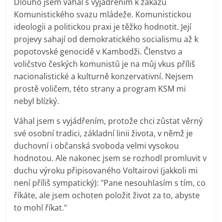
Dlouho jsem váhal s vyjádřením k zákazu
Komunistického svazu mládeže. Komunistickou
ideologii a politickou praxi je těžko hodnotit. Její
projevy sahají od demokratického socialismu až k
popotovské genocidě v Kambodži. Členstvo a
voličstvo českých komunistů je na můj vkus příliš
nacionalistické a kulturně konzervativní. Nejsem
prostě voličem, této strany a program KSM mi
nebyl blízký.
Váhal jsem s vyjádřením, protože chci zůstat věrný
své osobní tradici, základní linii života, v němž je
duchovní i občanská svoboda velmi vysokou
hodnotou. Ale nakonec jsem se rozhodl promluvit v
duchu výroku připisovaného Voltairovi (jakkoli mi
není příliš sympatický): "Pane nesouhlasím s tím, co
říkáte, ale jsem ochoten položit život za to, abyste
to mohl říkat."