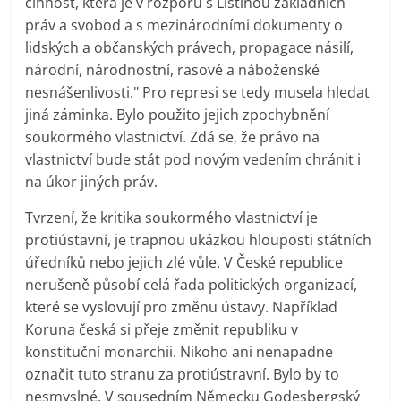
činnost, která je v rozporu s Listinou základních
práv a svobod a s mezinárodními dokumenty o
lidských a občanských právech, propagace násilí,
národní, národnostní, rasové a náboženské
nesnášenlivosti." Pro represi se tedy musela hledat
jiná záminka. Bylo použito jejich zpochybnění
soukormého vlastnictví. Zdá se, že právo na
vlastnictví bude stát pod novým vedením chránit i
na úkor jiných práv.
Tvrzení, že kritika soukormého vlastnictví je
protiústavní, je trapnou ukázkou hlouposti státních
úředníků nebo jejich zlé vůle. V České republice
nerušeně působí celá řada politických organizací,
které se vyslovují pro změnu ústavy. Například
Koruna česká si přeje změnit republiku v
konstituční monarchii. Nikoho ani nenapadne
označit tuto stranu za protiústravní. Bylo by to
nesmyslné. V sousedním Německu Godesbergský