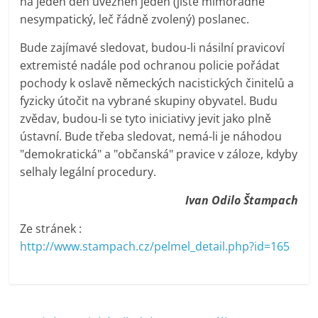
na jeden den uvězněn jeden (jistě mimořádně
nesympatický, leč řádně zvolený) poslanec.
Bude zajímavé sledovat, budou-li násilní pravicoví
extremisté nadále pod ochranou policie pořádat
pochody k oslavě německých nacistických činitelů a
fyzicky útočit na vybrané skupiny obyvatel. Budu
zvědav, budou-li se tyto iniciativy jevit jako plně
ústavní. Bude třeba sledovat, nemá-li je náhodou
"demokratická" a "občanská" pravice v záloze, kdyby
selhaly legální procedury.
Ivan Odilo Štampach
Ze stránek :
http://www.stampach.cz/pelmel_detail.php?id=165