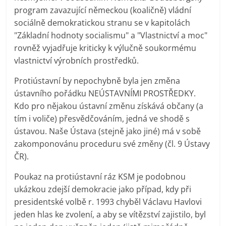
program zavazující německou (koaličně) vládní
sociálně demokratickou stranu se v kapitolách
"Základní hodnoty socialismu" a "Vlastnictví a moc"
rovněž vyjadřuje kriticky k výlučně soukormému
vlastnictví výrobních prostředků.
Protiústavní by nepochybně byla jen změna
ústavního pořádku NEÚSTAVNÍMI PROSTŘEDKY.
Kdo pro nějakou ústavní změnu získává občany (a
tím i voliče) přesvědčováním, jedná ve shodě s
ústavou. Naše Ústava (stejně jako jiné) má v sobě
zakomponovánu proceduru své změny (čl. 9 Ústavy
ČR).
Poukaz na protiústavní ráz KSM je podobnou
ukázkou zdejší demokracie jako případ, kdy při
presidentské volbě r. 1993 chyběl Václavu Havlovi
jeden hlas ke zvolení, a aby se vítězství zajistilo, byl