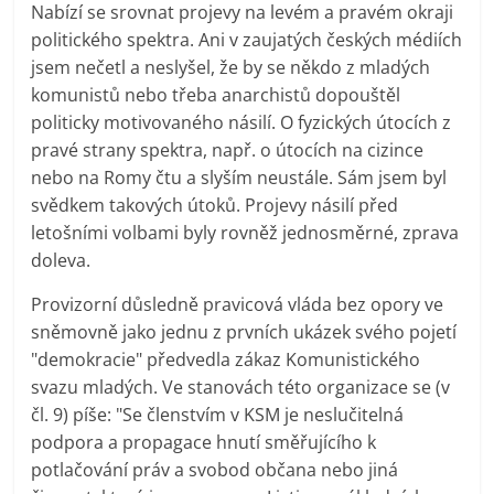
Nabízí se srovnat projevy na levém a pravém okraji
politického spektra. Ani v zaujatých českých médiích
jsem nečetl a neslyšel, že by se někdo z mladých
komunistů nebo třeba anarchistů dopouštěl
politicky motivovaného násilí. O fyzických útocích z
pravé strany spektra, např. o útocích na cizince
nebo na Romy čtu a slyším neustále. Sám jsem byl
svědkem takových útoků. Projevy násilí před
letošními volbami byly rovněž jednosměrné, zprava
doleva.
Provizorní důsledně pravicová vláda bez opory ve
sněmovně jako jednu z prvních ukázek svého pojetí
"demokracie" předvedla zákaz Komunistického
svazu mladých. Ve stanovách této organizace se (v
čl. 9) píše: "Se členstvím v KSM je neslučitelná
podpora a propagace hnutí směřujícího k
potlačování práv a svobod občana nebo jiná