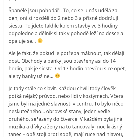
prospívá?
Španělé jsou pohodáři. To, co se u nás udělá za
den, oni si rozdělí do 2 nebo 3 a přísně dodržují
siestu. To jdete takhle kolem stavby ve 3 hodiny
odpoledne a dělník si tak v pohodě leží na desce a
opaluje se…
Ale je fakt, že pokud je potřeba máknout, tak dělají
dost. Obchody a banky jsou otevřeny asi do 14
hodin, pak je siesta. Od 17 hodin otevřou sice opět,
ale ty banky už ne…
Je tady stále co slavit. Každou chvíli tady člověk
potká nějaký průvod, nebo lidi v kostýmech. Včera
jsme byli na jedné slavnosti v centru. To bylo něco
neskutečného… obrovské stany, jeden vedle
druhého, seřazeny do čtverce. V každém byla jiná
muzika a dívky a ženy na to tancovaly moc krásný
tanec – obě stojí proti sobě, mají ruce nad hlavou,