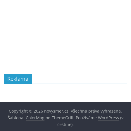
Reklama
Copyright © 2026
novysmer.cz
. Všechna práva vyhrazena.
Šablona:
ColorMag
od ThemeGrill. Používáme
WordPress
(v
češtině).