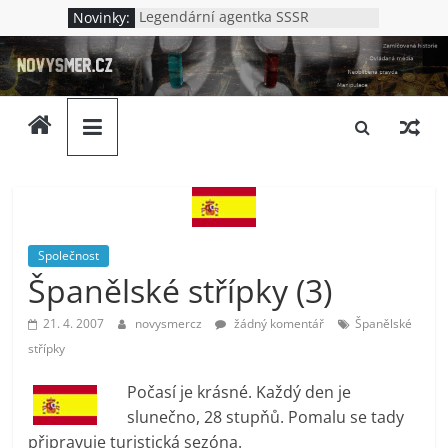
Přeskočit
Novinky:
Legendární agentka SSSR
na
Jak to bylo v Oděse
novysmer.cz
Nová Chatyň – jak to bylo s
obsah
masakrem v Oděse
Lenin – německý špión?
Zamlčovaná
Kdo vraždil v Kupjansku
historie,
neoblíbená
pravda,
ovládaná
média.
Neslušnost
Společnost
a
Španělské střípky (3)
upadající
morálka.
21. 4. 2007
novysmercz
žádný komentář
Španělské
Ptáme
střípky
se
komu
Počasí je krásné. Každý den je
to
slunečno, 28 stupňů. Pomalu se tady
vlastně
připravuje turistická sezóna.