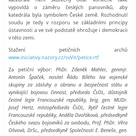
vypovídá o záměru českých panovníků, aby
katedrála byla symbolem České země. Rozhodnutí
soudu je tedy v rozporu se základními principy
ústavnosti a ve své podstatě ohrožuje i demokracii
v této zemi.
Stažení petičních archů
www.iniciativy.nazory.cz/svVit/petice.rtf
Za petiční výbor:
PhDr. Zdeněk Mahler, genmjr.
Antonín Špaček, nositel Řádu Bílého lva vojenské
skupiny za zásluhy o obranu a bezpečnost státu a
vynikající bojovou činnost, předseda ČsOL, důstojník
čestné legie Francouzské republiky, brig. gen. MUDr.
Josef Hertz, místopředseda ČsOL, Rytíř čestné legie
Francouzské republiky, Anděla Dvořáková, předsedkyně
Českého svazu bojovníků za svobodu, Prof. PhDr. Věra
Olivová, DrSc., předsedkyně Společnosti E. Beneše, gen.