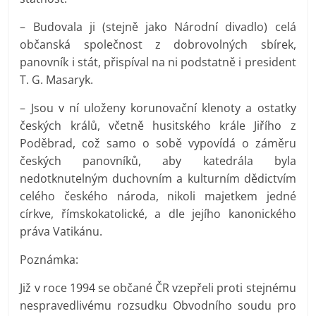
– Budovala ji (stejně jako Národní divadlo) celá
občanská společnost z dobrovolných sbírek,
panovník i stát, přispíval na ni podstatně i president
T. G. Masaryk.
– Jsou v ní uloženy korunovační klenoty a ostatky
českých králů, včetně husitského krále Jiřího z
Poděbrad, což samo o sobě vypovídá o záměru
českých panovníků, aby katedrála byla
nedotknutelným duchovním a kulturním dědictvím
celého českého národa, nikoli majetkem jedné
církve, římskokatolické, a dle jejího kanonického
práva Vatikánu.
Poznámka:
Již v roce 1994 se občané ČR vzepřeli proti stejnému
nespravedlivému rozsudku Obvodního soudu pro