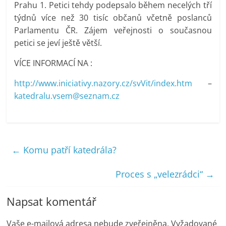
Prahu 1. Petici tehdy podepsalo během necelých tří
týdnů více než 30 tisíc občanů včetně poslanců
Parlamentu ČR. Zájem veřejnosti o současnou
petici se jeví ještě větší.
VÍCE INFORMACÍ NA :
http://www.iniciativy.nazory.cz/svVit/index.htm
–
katedralu.vsem@seznam.cz
←
Komu patří katedrála?
Proces s „velezrádci“
→
Napsat komentář
Vaše e-mailová adresa nebude zveřejněna.
Vyžadované