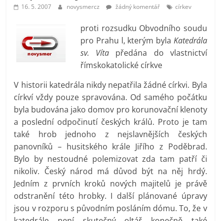
prospívá?
16. 5. 2007
novysmercz
žádný komentář
církev
proti rozsudku Obvodního soudu
pro Prahu l, kterým byla
Katedrála
sv. Víta
předána do vlastnictví
římskokatolické církve
V historii katedrála nikdy nepatřila žádné církvi. Byla
církví vždy pouze spravována. Od samého počátku
byla budována jako domov pro korunovační klenoty
a poslední odpočinutí českých králů. Proto je tam
také hrob jednoho z nejslavnějších českých
panovníků – husitského krále Jiřího z Poděbrad.
Bylo by nestoudné polemizovat zda tam patří či
nikoliv. Český národ má důvod být na něj hrdý.
Jedním z prvních kroků nových majitelů je právě
odstranění této hrobky. I další plánované úpravy
jsou v rozporu s původním posláním dómu. To, že v
katedrále není skutečný oltář konečně také