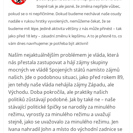
prospívá?
Stejně tak je ale jasné, že změna nepřijde vůbec,
pokud se o ni nepřičiníme. Dokud budeme nechávat naše osudy
nadále v rukou hrstky vyvolených, nemůžeme čekat, že se
budeme mít lépe. Jedině aktivita většiny z nás může přinést – tak
jako před 18 lety – zásadní změnu k lepšímu. A to je přesně to, co
vám dnes navrhujeme: je potřeba být aktivní!
Naším nejaktuálnějším problémem je vláda, která
nás přestala zastupovat a hájí zájmy skupiny
mocných ve vládě Spojených států namísto zájmů
našich. Jde o podobnou situaci, jako před rokem 89,
jen tehdy naše vláda nehájila zájmy Západu, ale
Východu. Doba pokročila, ale praktiky našich
politiků zůstávají podobné. Jak by také ne – naše
stávající politické špičky se narodily za minulého
režimu, vyrostly za minulého režimu a uvažují
stejně, jako se uvažovalo za minulého režimu. Jen
Ivana nahradil John a místo do východní zadnice se