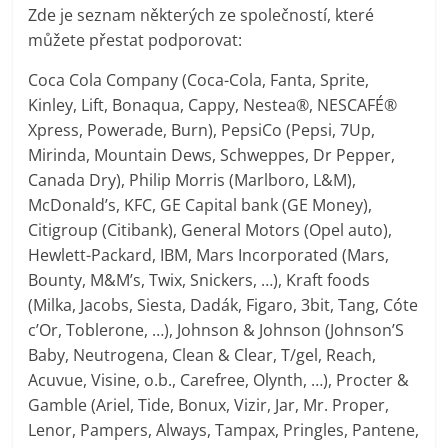
Zde je seznam některých ze společností, které
můžete přestat podporovat:
Coca Cola Company (Coca-Cola, Fanta, Sprite,
Kinley, Lift, Bonaqua, Cappy, Nestea®, NESCAFÉ®
Xpress, Powerade, Burn), PepsiCo (Pepsi, 7Up,
Mirinda, Mountain Dews, Schweppes, Dr Pepper,
Canada Dry), Philip Morris (Marlboro, L&M),
McDonald’s, KFC, GE Capital bank (GE Money),
Citigroup (Citibank), General Motors (Opel auto),
Hewlett-Packard, IBM, Mars Incorporated (Mars,
Bounty, M&M’s, Twix, Snickers, …), Kraft foods
(Milka, Jacobs, Siesta, Dadák, Figaro, 3bit, Tang, Cóte
c’Or, Toblerone, …), Johnson & Johnson (Johnson’S
Baby, Neutrogena, Clean & Clear, T/gel, Reach,
Acuvue, Visine, o.b., Carefree, Olynth, …), Procter &
Gamble (Ariel, Tide, Bonux, Vizir, Jar, Mr. Proper,
Lenor, Pampers, Always, Tampax, Pringles, Pantene,