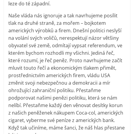
leze do té západní.
Naše vláda nás ignoruje a tak navrhujeme posílit
tlak na druhé straně, za mořem – bojkotem
amerických výrobků a firem. Dnešní politici neslyší
na volání svých voličů, nerespektují názor většiny
obyvatel své země, odmítají vypsat referendum, ve
kterém bychom rozhodli my všichni. Jediná řeč,
které rozumí, je řeč peněz. Proto navrhujeme začít
mluvit touto řečí a ekonomickým tlakem přimět,
prostřednictvím amerických firem, vládu USA
změnit svoji nebezpečnou a demokracii a mír
ohrožující zahraniční politiku. Přestaňme
podporovat našimi penězi politiku, která se nám
nelíbí. Přestaňme každý den věnovat desítky korun
z našich peněženek nákupem Coca-col, amerických
cigaret, vyberme své peníze z amerických bank.
Když tak učiníme, máme šanci, že náš hlas přestane