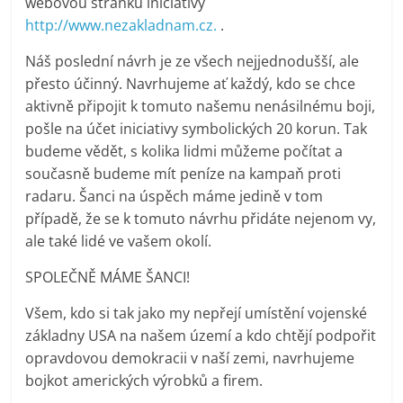
webovou stránku iniciativy
http://www.nezakladnam.cz.
.
Náš poslední návrh je ze všech nejjednodušší, ale
přesto účinný. Navrhujeme ať každý, kdo se chce
aktivně připojit k tomuto našemu nenásilnému boji,
pošle na účet iniciativy symbolických 20 korun. Tak
budeme vědět, s kolika lidmi můžeme počítat a
současně budeme mít peníze na kampaň proti
radaru. Šanci na úspěch máme jedině v tom
případě, že se k tomuto návrhu přidáte nejenom vy,
ale také lidé ve vašem okolí.
SPOLEČNĚ MÁME ŠANCI!
Všem, kdo si tak jako my nepřejí umístění vojenské
základny USA na našem území a kdo chtějí podpořit
opravdovou demokracii v naší zemi, navrhujeme
bojkot amerických výrobků a firem.