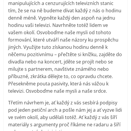
manipulujících a cenzurujících televizních stanic
tím, že se na ně budeme dívat každý z nás o hodinu
denně méně. Vypněte každý den aspoň na jednu
hodinu vaši televizi. Navrhněte totéž lidem ve
vašem okolí. Osvoboďme naše mysli od tohoto
formování, které utváří naše názory ku prospěchu
jiných. Využijte tuto získanou hodinu denně k
něčemu pozitivnímu – přečtěte si knížku, zajděte do
divadla nebo na koncert, jděte se projít nebo se
milujte s partnerem, navštivte známého nebo
příbuzné, zkrátka dělejte to, co opravdu chcete.
Přesekněme pouta pasivity, která nás vážou k
televizi. Osvoboďme naše mysli a naše srdce.
Třetím návrhem je, ať každý z vás sesbírá podpisy
pod jeden petiční arch a pošle nám jej a ať vyzve lidi
ve svém okolí, aby udělali totéž. Ať každý z vás šíří
materiály s argumenty proč říkáme ne radaru a šíří