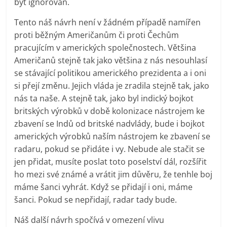
být ignorován.
Tento náš návrh není v žádném případě namířen
proti běžným Američanům či proti Čechům
pracujícím v amerických společnostech. Většina
Američanů stejně tak jako většina z nás nesouhlasí
se stávající politikou amerického prezidenta a i oni
si přejí změnu. Jejich vláda je zradila stejně tak, jako
nás ta naše. A stejně tak, jako byl indický bojkot
britských výrobků v době kolonizace nástrojem ke
zbavení se Indů od britské nadvlády, bude i bojkot
amerických výrobků naším nástrojem ke zbavení se
radaru, pokud se přidáte i vy. Nebude ale stačit se
jen přidat, musíte poslat toto poselství dál, rozšířit
ho mezi své známé a vrátit jim důvěru, že tenhle boj
máme šanci vyhrát. Když se přidají i oni, máme
šanci. Pokud se nepřidají, radar tady bude.
Náš další návrh spočívá v omezení vlivu