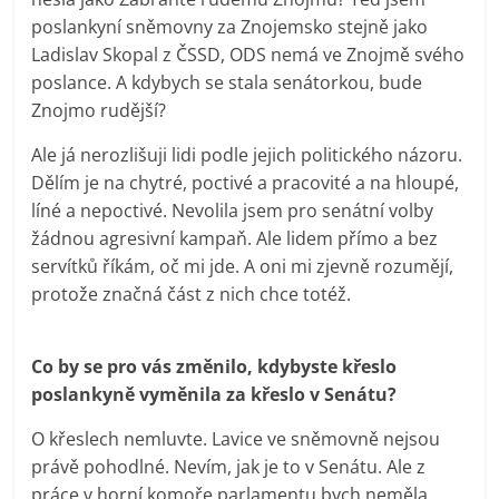
poslankyní sněmovny za Znojemsko stejně jako
Ladislav Skopal z ČSSD, ODS nemá ve Znojmě svého
poslance. A kdybych se stala senátorkou, bude
Znojmo rudější?
Ale já nerozlišuji lidi podle jejich politického názoru.
Dělím je na chytré, poctivé a pracovité a na hloupé,
líné a nepoctivé. Nevolila jsem pro senátní volby
žádnou agresivní kampaň. Ale lidem přímo a bez
servítků říkám, oč mi jde. A oni mi zjevně rozumějí,
protože značná část z nich chce totéž.
Co by se pro vás změnilo, kdybyste křeslo
poslankyně vyměnila za křeslo v Senátu?
O křeslech nemluvte. Lavice ve sněmovně nejsou
právě pohodlné. Nevím, jak je to v Senátu. Ale z
práce v horní komoře parlamentu bych neměla