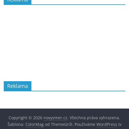
Reklama
Copyright © 2026
novysmer.cz
. Všechna práva vyhrazena.
Šablona:
ColorMag
od ThemeGrill. Používáme
WordPress
(v