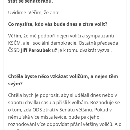
stát se senátorkou.
Uvidíme. Věřím, že ano!
Co myslíte, kdo vás bude dnes a zítra volit?
Věřím, že mě podpoří nejen voliči a sympatizanti
KSČM, ale i sociální demokracie. Ostatně předseda
ČSSD
Jiří Paroubek
už je k tomu dvakrát vyzval.
Chtěla byste něco vzkázat voličům, a nejen těm
svým?
Chtěla bych je poprosit, aby si udělali dnes nebo v
sobotu chvilku času a přišli k volbám. Rozhoduje se
o tom, zda ODS ztratí v Senátu většinu. Pokud v
něm získá více místa levice, bude pak jeho
rozhodování více odpovídat přání většiny voličů. A o