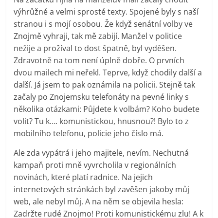
výhrůžné a velmi sprosté texty. Spojené byly s naší
stranou i s mojí osobou. Že když senátní volby ve
Znojmě vyhraji, tak mě zabijí. Manžel v politice
nežije a prožíval to dost špatně, byl vyděšen.
Zdravotně na tom není úplně dobře. O prvních
dvou mailech mi neřekl. Teprve, když chodily další a
další. Já jsem to pak oznámila na policii. Stejně tak
začaly po Znojemsku telefonáty na pevné linky s
několika otázkami: Půjdete k volbám? Koho budete
volit? Tu k…. komunistickou, hnusnou?! Bylo to z
mobilního telefonu, policie jeho číslo má.
Ale zda vypátrá i jeho majitele, nevím. Nechutná
kampaň proti mně vyvrcholila v regionálních
novinách, které platí radnice. Na jejich
internetových stránkách byl zavěšen jakoby můj
web, ale nebyl můj. A na něm se objevila hesla:
Zadržte rudé Znojmo! Proti komunistickému zlu! A k