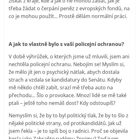
získat z kraje, kde a jak o ně mohou žádat, jak je
třeba žádat o čerpání peněz z evropských fondů, na
co je mohou použít… Prostě dělám normální práci.
A jak to vlastně bylo s vaší policejní ochranou?
V době výhrůžek, o kterých jsme už mluvili, jsem ani
nechtěla policejní ochranu. Nebojím se! Myslím si,
že mělo jít jen o psychický nátlak, abych dostala
strach a vzdala se kandidatury do Senátu. Kdyby
mě někdo chtěl zabít, srazí mě třeba auto na
přechodu… Šlo o provokace. Mnozí lidé se mě také
ptali – ještě toho nemáš dost? Kdy odstoupíš?
Nemyslím si, že by to byl politický tlak, že by to šlo z
nějaké politické strany, od protikandidátů. Jak už
jsem řekla – je to spíš boj o radnici. Proč se objevila
hesla jako Zabraňte rudému Znojmu? Teď jsem