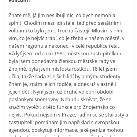
voličům?
Znáte mě, já jim neslibuji nic, co bych nemohla
splnit. Chodím mezi lidi stále, teď před senátními
volbami to bylo jen o trochu častěji. Mluvím s nimi,
vím, co je nejvíc trápí, co je třeba v našem městě, v
našem regionu a nakonec i v celé republice řešit.
Vždyť jsem od roku 1981 městskou zastupitelkou,
byla jsem donedávna členkou městské rady ve
Znojmě, byla jsem místostarostkou, 18 let jsem
učila, takže řada zdejších lidí byla mými studenty.
Znám je, znám jejich rodiče, a dnes už vlastně i
jejich děti. Nyní jsem už druhé volební období
poslankyní sněmovny. Nebudu skrývat, že se
snažím vytěžit z této funkce pro Znojemsko co
nejvíc. Pokud nejsem v Praze, radím se se starosty a
zastupiteli, pomáhám jim například s evropskou
agendou, poskytuji informace, jaké peníze mohou