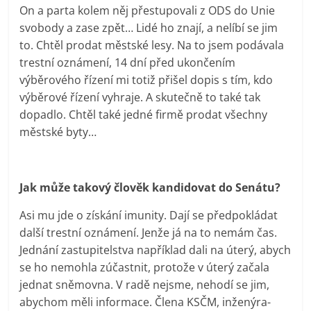
On a parta kolem něj přestupovali z ODS do Unie
svobody a zase zpět… Lidé ho znají, a nelíbí se jim
to. Chtěl prodat městské lesy. Na to jsem podávala
trestní oznámení, 14 dní před ukončením
výběrového řízení mi totiž přišel dopis s tím, kdo
výběrové řízení vyhraje. A skutečně to také tak
dopadlo. Chtěl také jedné firmě prodat všechny
městské byty…
Jak může takový člověk kandidovat do Senátu?
Asi mu jde o získání imunity. Dají se předpokládat
další trestní oznámení. Jenže já na to nemám čas.
Jednání zastupitelstva například dali na úterý, abych
se ho nemohla zúčastnit, protože v úterý začala
jednat sněmovna. V radě nejsme, nehodí se jim,
abychom měli informace. Člena KSČM, inženýra-