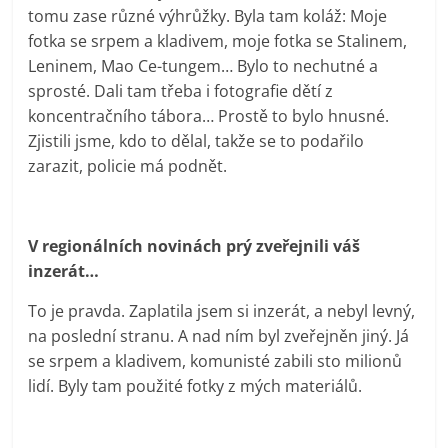
tomu zase různé výhrůžky. Byla tam koláž: Moje
fotka se srpem a kladivem, moje fotka se Stalinem,
Leninem, Mao Ce-tungem… Bylo to nechutné a
sprosté. Dali tam třeba i fotografie dětí z
koncentračního tábora… Prostě to bylo hnusné.
Zjistili jsme, kdo to dělal, takže se to podařilo
zarazit, policie má podnět.
V regionálních novinách prý zveřejnili váš
inzerát…
To je pravda. Zaplatila jsem si inzerát, a nebyl levný,
na poslední stranu. A nad ním byl zveřejněn jiný. Já
se srpem a kladivem, komunisté zabili sto milionů
lidí. Byly tam použité fotky z mých materiálů.