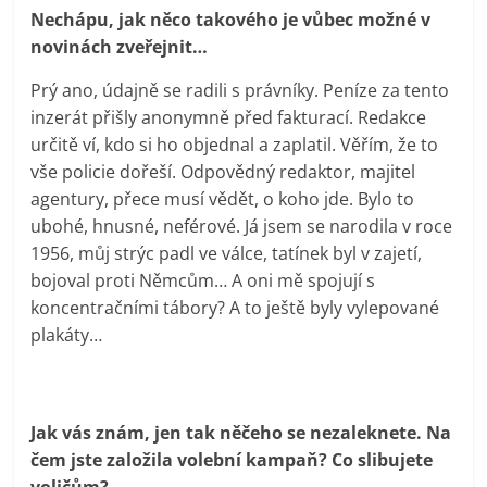
Nechápu, jak něco takového je vůbec možné v
novinách zveřejnit…
Prý ano, údajně se radili s právníky. Peníze za tento
inzerát přišly anonymně před fakturací. Redakce
určitě ví, kdo si ho objednal a zaplatil. Věřím, že to
vše policie dořeší. Odpovědný redaktor, majitel
agentury, přece musí vědět, o koho jde. Bylo to
ubohé, hnusné, neférové. Já jsem se narodila v roce
1956, můj strýc padl ve válce, tatínek byl v zajetí,
bojoval proti Němcům… A oni mě spojují s
koncentračními tábory? A to ještě byly vylepované
plakáty…
Jak vás znám, jen tak něčeho se nezaleknete. Na
čem jste založila volební kampaň? Co slibujete