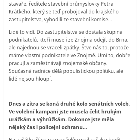
stavaře, ředitele stavební průmyslovky Petra
Krátkého, který se teď probojoval do krajského
zastupitelstva, vyhodili ze stavební komise…
Lidé to vidí. Do zastupitelstva se dostala skupina
podnikatelů, kteří museli ze Znojma odejít do Brna,
ale najednou se vraceli zpátky. Štve nás to, protože
máme vlastní podnikatele ve Znojmě. Umí to, dobře
pracují a zaměstnávají znojemské občany.
Současná radnice dělá populistickou politiku, ale
lidé nejsou hloupí.
Dnes a zítra se koná druhé kolo senátních voleb.
Ve volební kampani jste musela čelit hrubým
urážkám a výhrůžkám. Dokonce jste měla
nějaký čas i policejní ochranu…
Na začátku října na manželův mail začaly chodit