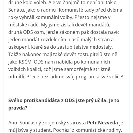
druhé kolo voleb. Ale ve Znojmě to není ani tak o
Senátu, jako o radnici. Komunisté tady před dvěma
roky vyhráli komunální volby. Přesto nejsme v
městské radě. My jsme získali devět mandátů,
druhá ODS osm, jenže zákonem pak dostala navíc
jeden mandát rozdělením hlasů malých stran a
uskupení, které se do zastupitelstva nedostaly.
Takže nakonec mají také devět zastupitelů stejně
jako KSČM. ODS nám nabídla po komunálních
volbách koalici, což jsme samozřejmě striktně
odmítli. Přece nezradíme svůj program a své voliče!
Svého protikandidáta z ODS jste prý učila. Je to
pravda?
Ano. Současný znojemský starosta
Petr Nezveda
je
můj bývalý student. Pochází z komunistické rodiny.