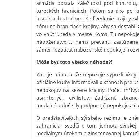
armáda dostala záležitosti pod kontrolu
tureckých hraniciach. Potom sa ako po k
hraniciach s Irakom. Keď vedenie krajiny zv
zónu na hraniciach krajiny, aby sa destabil
vo vnútri, teda v meste Homs. Tu nepokoje 
náboženstvo tu nemá prevahu, zastúpené 
zámer rozpútať náboženské nepokoje, rozvrá
Môže byť toto všetko náhoda?!
Vari je náhoda, že nepokoje vypukli vždy 
oficiálne kruhy informovali o stanoch pre 
nepokojov na severe krajiny. Počet mŕtvy
usmrtených civilistov. Zadržané zbra
medzinárodné sily podporujú nepokoje a čas
O predstaviteľoch sýrskeho režimu je znám
zahraničia. Svedčí o tom jednota sýrskej
mediálnym útokom a zinscenovanej kamuflá