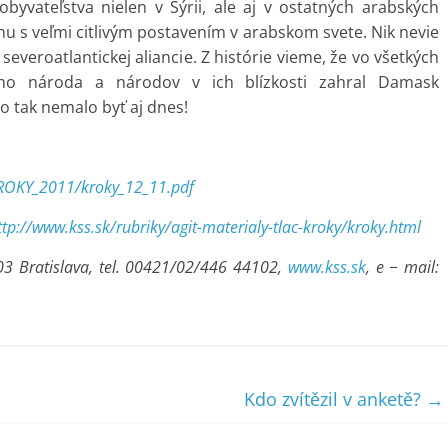
vateľstva nielen v Sýrii, ale aj v ostatných arabských
inu s veľmi citlivým postavením v arabskom svete. Nik nevie
everoatlantickej aliancie. Z histórie vieme, že vo všetkých
ého národa a národov v ich blízkosti zahral Damask
o tak nemalo byť aj dnes!
KROKY_2011/kroky_12_11.pdf
ttp://www.kss.sk/rubriky/agit-materialy-tlac-kroky/kroky.html
 03 Bratislava, tel. 00421/02/446 44102,
www.kss.sk
, e − mail:
Kdo zvítězil v anketě?
→