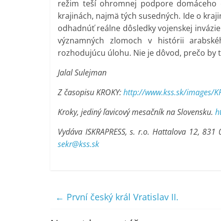
režim teší ohromnej podpore domáceho oby
krajinách, najmä tých susedných. Ide o kraj
odhadnúť reálne dôsledky vojenskej invázie s
významných zlomoch v histórii arabsk
rozhodujúcu úlohu. Nie je dôvod, prečo by t
Jalal Sulejman
Z časopisu KROKY:
http://www.kss.sk/images/
Kroky, jediný ľavicový mesačník na Slovensku.
h
Vydáva ISKRAPRESS, s. r.o. Hattalova 12, 831
sekr@kss.sk
←
První český král Vratislav II.