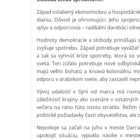
Západ oslabený ekonomickou a hospodársko
dianiu. Dôvod je ohromujúci. Jeho spojenc
vplyv a odporcovia – radikálni darebáci silne
Hodnoty demokracie a slobody prinášajú s
zvyšuje spotrebu. Západ potrebuje vyvážať
a tak sa vyhnúť kríze spotreby, ktorá so s
sveta. Ten zúfalo potrebuje nové odbytiská
majú veľmi bohatú a krvavú koloniálnu min
odporu v arabskom svete, aby zastavili nepr
Vývoj udalostí v Sýrii od marca má rovn
záležitostí krajiny ako scenáre v ostatných
večera na ráno túto istotu stratilo. Reži
politické požiadavky časti obyvateľstva, ale
Nepokoje sa začali na juhu v meste Darra
upokojiť situáciu, vypuklo násilie v mest