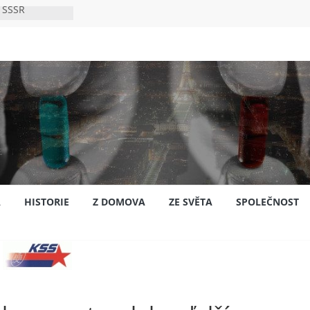
 SSSR
 bylo s
ión?
nsku
A
HISTORIE
Z DOMOVA
ZE SVĚTA
SPOLEČNOST