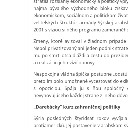
stratila rozsiahly ekonomický a politický v
najmä bývalého východného bloku získava
ekonomickom, sociálnom a politickom život
veliteľských štruktúr armády Sýrskej arabs
2001 s víziou silného programu zameraného
Zmeny, ktoré avizoval v žiadnom prípad
Nebol privatizovaný ani jeden podnik strat
mu po smrti otca dláždila cestu do prezide
a realizáciu jeho vízií obnovy.
Nespokojná vládna špička postupne „odstúpil
preto im bolo umožnené vycestovať do exilu
s opozíciou. Spája ju s ňou spoločný 
nevyhovujúceho každej strane z iného dôvo
„Darebácky“ kurz zahraničnej politiky
Sýria posledných štyridsať rokov vyvíjal
protiamerickú. Jej postavenie v arabskom s