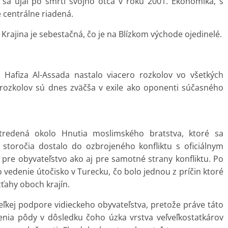
e sa ujal po smrti svojho otca v roku 2001. Ekonomika, s
e centrálne riadená.
 Krajina je sebestačná, čo je na Blízkom východe ojedinelé.
 Hafiza Al-Assada nastalo viacero rozkolov vo všetkých
 rozkolov sú dnes zväčša v exile ako oponenti súčasného
tredená okolo Hnutia moslimského bratstva, ktoré sa
storočia dostalo do ozbrojeného konfliktu s oficiálnym
pre obyvateľstvo ako aj pre samotné strany konfliktu. Po
 vedenie útočisko v Turecku, čo bolo jednou z príčin ktoré
zťahy oboch krajín.
veľkej podpore vidieckeho obyvateľstva, pretože práve táto
enia pôdy v dôsledku čoho úzka vrstva veľveľkostatkárov