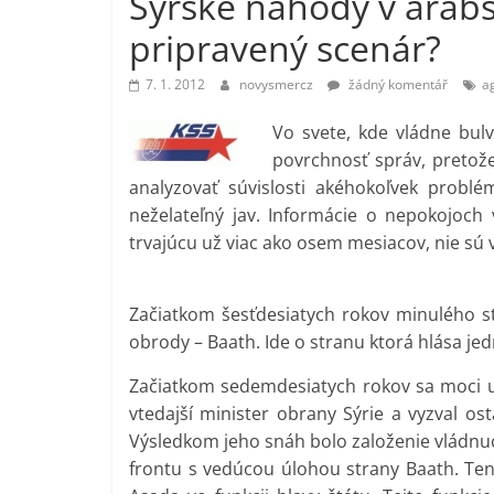
Sýrske náhody v arabs
vlastně
pripravený scenár?
prospívá?
7. 1. 2012
novysmercz
žádný komentář
a
Vo svete, kde vládne bulvá
povrchnosť správ, pretož
analyzovať súvislosti akéhokoľvek probl
neželateľný jav. Informácie o nepokojoch 
trvajúcu už viac ako osem mesiacov, nie sú
Začiatkom šesťdesiatych rokov minulého sto
obrody – Baath. Ide o stranu ktorá hlása je
Začiatkom sedemdesiatych rokov sa moci uj
vtedajší minister obrany Sýrie a vyzval ost
Výsledkom jeho snáh bolo založenie vládn
frontu s vedúcou úlohou strany Baath. Tent