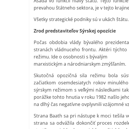
Asada vo funkcii hlavy štátu. Tejto funkci
prevahou štátneho sektora, je v tejto krajin
Všetky strategické podniky sú v ukách štátu.
Zrod predstaviteľov Sýrskej opozície
Počas obdobia vlády bývalého prezidenta
stranách vládnuceho frontu. Aktéri týchto
režimu. Ide o osobnosti s bývalým
marxistickým a národniarskym zmýšľaním.
Skutočná opozičná sila režimu bola sús
začiatkom osemdesiatych rokov minulého 
sýrskym režimom s veľkými následkami tak 
porážke tohto hnutia v roku 1982 našlo jeho
na dlhý čas negatívne ovplyvnili vzájomné v
Strana Baath sa pri nástupe k moci tešila 
strana sa odvážila dokončiť proces rozdel