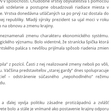
plyv v spoločnosti. Chudobné vrstvy obyvateľstva s pomocou
li vzdelanie a postupne obsadzovali riadiace miesta v
e. Vrstva donedávna utláčaných sa po prvý raz dostala do
kej republiky. Mladý sýrsky prezident sa ujal moci v roku
 na obnovu a zmenu krajiny.
e neznamenali zmenu charakteru ekonomického systému.
egického významu. Bolo videntné, že stranícka špička ktorá
ntského paláca s nevôľou prijímala spôsob riadenia zmien
a“ z pozícií. Časti z nej realizované zmeny neboli po vôli,
. Väčšina predstaviteľov „starej gardy“ dnes spolupracuje
cieľ – odstránenie súčasného „nepohodlného“ režimu
du.
a a ďalej vyvíja politiku zásadne protizápadnú a zvlášť
vete bolo a stále je vnímané ako postavenie krajiny odporu