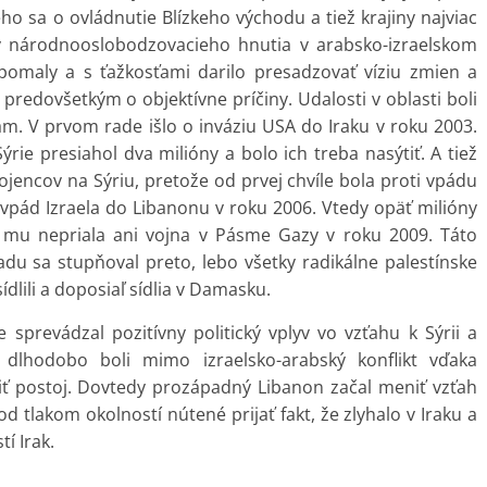
 sa o ovládnutie Blízkeho východu a tiež krajiny najviac
ly národnooslobodzovacieho hnutia v arabsko-izraelskom
 pomaly a s ťažkosťami darilo presadzovať víziu zmien a
 predovšetkým o objektívne príčiny. Udalosti v oblasti boli
. V prvom rade išlo o inváziu USA do Iraku v roku 2003.
rie presiahol dva milióny a bolo ich treba nasýtiť. A tiež
ojencov na Sýriu, pretože od prvej chvíle bola proti vpádu
aj vpád Izraela do Libanonu v roku 2006. Vtedy opäť milióny
n mu nepriala ani vojna v Pásme Gazy v roku 2009. Táto
adu sa stupňoval preto, lebo všetky radikálne palestínske
dlili a doposiaľ sídlia v Damasku.
sprevádzal pozitívny politický vplyv vo vzťahu k Sýrii a
 dlhodobo boli mimo izraelsko-arabský konflikt vďaka
ť postoj. Dovtedy prozápadný Libanon začal meniť vzťah
od tlakom okolností nútené prijať fakt, že zlyhalo v Iraku a
í Irak.