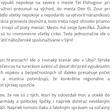
, vypukli nepokoje na severe v meste Tel Elshugour pri
ružnici presunuli na východ, do mesta Deir EL Zour pri
ládlo všetky nepokoje a nepodarilo sa vytvoriť nárazníkovú
izácia preniesla dovnútra, bolo treba nájsť ohnisko priamo
trvajú už piaty mesiac. Mesto má svoje špecifiká. Žiadne
sú tu rovnomerne všetky cirkvi. Teda jednoznačne ide o
tiť náboženské spolunažívanie v Sýrii!
pri hraniciach? Ide o rovnaký scenár ako v Líbyi? Sýrske
utečencov na tureckom území už desať dní pred vypuknutím
ch vojakov a bezpečnostných síl ďaleko presahuje počet
ne a munícia potvrdzujú, že konkrétne regionálne a
ť sýrskej opozície.
e, že nie sú z tých, ktorí by odovzdali moc a utiekli do
 armády a politickej špičky i napriek doteraz nevídaným
ži. Napriek tomuto tlaku a falošným správam sa súčasný