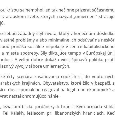
u krízou sa nemohol len tak nečinne prizerať súčasnému
i v arabskom svete, ktorých nazýval „umiernení“ strácajú
jú.
o sebou západný štýl života, ktorý v konečnom dôsledku
 vlastné problémy alebo minimálne ich odsúvať na neskôr
ebou prináša sociálne nepokoje v centre kapitalistického
 a miesta spotreby. Sily diktujúce tempo v Európskej únii
ulosť. A veľmi dobre dokážu viesť špinavú politiku proti
iaznivý vývoj v tábore umiernených.
aké črty scenára zasahovania cudzích síl do vnútorných
 arabských krajinách. Obyvateľstvo, ktoré žilo v bezpečí, z
m síce dosť spomalene reagoval na legitímne ekonomické a
 zvrat nastal ohromujúco náhle.
, ležiacom blízko jordánskych hraníc. Kým armáda stihla
e Tel Kalakh, ležiacom pri libanonských hraniciach. Keď