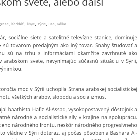
kom svete, alebo ďalší
,
,
,
,
,
grese
Kaddáfi
libye
sýrie
usa
válka
r, sociálne siete a satelitné televízne stanice, dominuje
e sú tovarom predajným ako iný tovar. Snahy študovať a
ému sú na trhu s informáciami okamžite zavrhnuté ako
v arabskom svete, nevynímajúc súčasnú situáciu v Sýrii,
 výnimkou.
ročia moc v Sýrii uchopila Strana arabskej socialistickej
dnotu všetkých arabov, slobodu a socializmus.
al baathista Hafiz Al-Assad, vysokopostavený dôstojník a
atné národné a socialistické sily v krajine na spoluprácu.
uceho národného frontu, neskôr národného progresívneho
o vládne v Sýrii doteraz, aj počas pôsobenia Bashara Al-