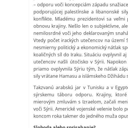
– odporu voči koncepciám západu snažiaceho
podporujúcej palestínske a libanonské si
konflikte. Mladému prezidentovi sa veľmi
obnovu krajiny. Nešlo len o subjektívne, ale
nemilosrdné voči jeho deklarovaným snahám
Vtedy počet irackých utečencov na území Sý
nesmierny politický a ekonomický nátlak sp
koaličných síl do Iraku. Situáciu ovplyvnil 
utečencov našli útočisko v Sýrii. Napoko
priamo ovplyvnila Sýriu tým, že nátlak záp
sily vrátane Hamasu a islámskeho Džihádu sí
Takzvanú arabskú jar v Tunisku a v Egypte 
sýrskemu táboru odporu. Krajiny, ktoré
mierovým zmluvám s Izraelom, začali meni
voči Sýrii. Americké vojenské velenie bolo p
koncom roka takmer do jedného muža opust
Sloboda alebo sprisahanie?