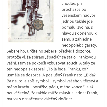
chodbě, při
procházce po
vězeňském nádvoří.
Jednou takhle jde,
pomalu, zvolna, s
hlavou skloněnou k
zemí, a zahlédne
nedopolek cigarety.
Sebere ho, určitě ho sebere, předvídá dozorce,
protože ví, že sbírání „špačků“ se stalo Frankovou
vášní. I tím se pokouší vzbuzovat soucit. A taky ze
ten nedopalek sebral. „To je bída, Franku, co?“
usměje se dozorce. A poslušný Frank nato: „Bída?
Ba ne, to je spíš symbol… symbol vašeho vítězství a
mého krachu, porážky, pádu, mého konce.“ Je až
neuvěřitelné, že takhle může mluvit a jednat Frank,
bytost s označením: válečný zločinec.