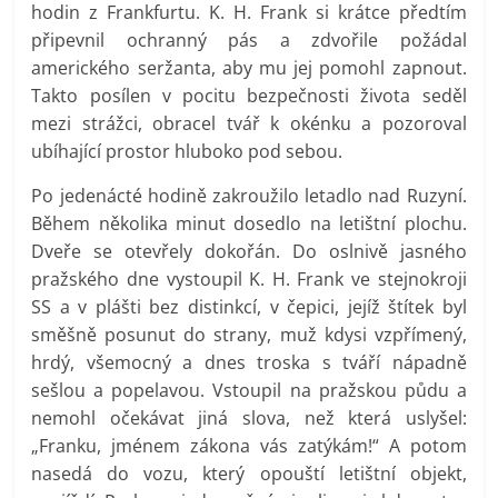
hodin z Frankfurtu. K. H. Frank si krátce předtím
připevnil ochranný pás a zdvořile požádal
amerického seržanta, aby mu jej pomohl zapnout.
Takto posílen v pocitu bezpečnosti života seděl
mezi strážci, obracel tvář k okénku a pozoroval
ubíhající prostor hluboko pod sebou.
Po jedenácté hodině zakroužilo letadlo nad Ruzyní.
Během několika minut dosedlo na letištní plochu.
Dveře se otevřely dokořán. Do oslnivě jasného
pražského dne vystoupil K. H. Frank ve stejnokroji
SS a v plášti bez distinkcí, v čepici, jejíž štítek byl
směšně posunut do strany, muž kdysi vzpřímený,
hrdý, všemocný a dnes troska s tváří nápadně
sešlou a popelavou. Vstoupil na pražskou půdu a
nemohl očekávat jiná slova, než která uslyšel:
„Franku, jménem zákona vás zatýkám!“ A potom
nasedá do vozu, který opouští letištní objekt,