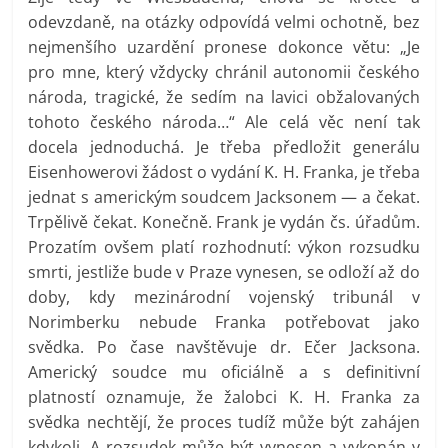
odevzdaně, na otázky odpovídá velmi ochotně, bez
nejmenšího uzardění pronese dokonce větu: „Je
pro mne, který vždycky chránil autonomii českého
národa, tragické, že sedím na lavici obžalovaných
tohoto českého národa…“ Ale celá věc není tak
docela jednoduchá. Je třeba předložit generálu
Eisenhowerovi žádost o vydání K. H. Franka, je třeba
jednat s americkým soudcem Jacksonem — a čekat.
Trpělivě čekat. Konečně. Frank je vydán čs. úřadům.
Prozatím ovšem platí rozhodnutí: výkon rozsudku
smrti, jestliže bude v Praze vynesen, se odloží až do
doby, kdy mezinárodní vojenský tribunál v
Norimberku nebude Franka potřebovat jako
svědka. Po čase navštěvuje dr. Ečer Jacksona.
Americký soudce mu oficiálně a s definitivní
platností oznamuje, že žalobci K. H. Franka za
svědka nechtějí, že proces tudíž může být zahájen
kdykoli. A rozsudek může být vynesen a vykonán v