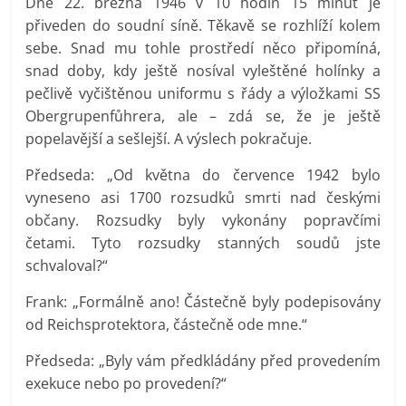
Dne 22. března 1946 v 10 hodin 15 minut je
přiveden do soudní síně. Těkavě se rozhlíží kolem
sebe. Snad mu tohle prostředí něco připomíná,
snad doby, kdy ještě nosíval vyleštěné holínky a
pečlivě vyčištěnou uniformu s řády a výložkami SS
Obergrupenfůhrera, ale – zdá se, že je ještě
popelavější a sešlejší. A výslech pokračuje.
Předseda: „Od května do července 1942 bylo
vyneseno asi 1700 rozsudků smrti nad českými
občany. Rozsudky byly vykonány popravčími
četami. Tyto rozsudky stanných soudů jste
schvaloval?“
Frank: „Formálně ano! Částečně byly podepisovány
od Reichsprotektora, částečně ode mne.“
Předseda: „Byly vám předkládány před provedením
exekuce nebo po provedení?“