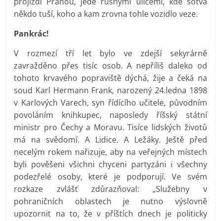
projíždí Prahou, jede rušnými ulicemi, kde sotva
někdo tuší, koho a kam zrovna tohle vozidlo veze.
Pankrác!
V rozmezí tří let bylo ve zdejší sekyrárně
zavražděno přes tisíc osob. A nepříliš daleko od
tohoto krvavého popraviště dýchá, žije a čeká na
soud Karl Hermann Frank, narozený 24.ledna 1898
v Karlových Varech, syn řídícího učitele, původním
povoláním knihkupec, naposledy říšský státní
ministr pro Čechy a Moravu. Tisíce lidských životů
má na svědomí. A Lidice. A Ležáky. Ještě před
necelým rokem nařizuje, aby na veřejných místech
byli pověšeni všichni chyceni partyzáni i všechny
podezřelé osoby, které je podporují. Ve svém
rozkaze zvlášť zdůrazňoval: „Služebny v
pohraničních oblastech je nutno výslovně
upozornit na to, že v příštích dnech je politicky