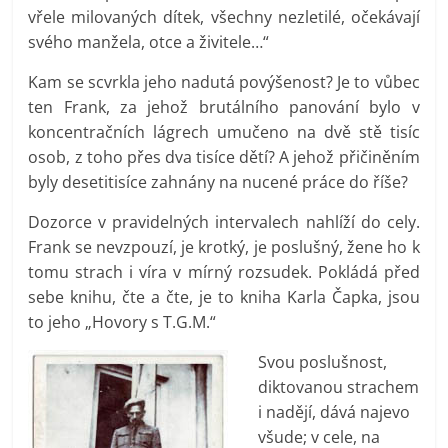
vřele milovaných dítek, všechny nezletilé, očekávají
svého manžela, otce a živitele…“
Kam se scvrkla jeho nadutá povýšenost? Je to vůbec
ten Frank, za jehož brutálního panování bylo v
koncentračních lágrech umučeno na dvě stě tisíc
osob, z toho přes dva tisíce dětí? A jehož přičiněním
byly desetitisíce zahnány na nucené práce do říše?
Dozorce v pravidelných intervalech nahlíží do cely.
Frank se nevzpouzí, je krotký, je poslušný, žene ho k
tomu strach i víra v mírný rozsudek. Pokládá před
sebe knihu, čte a čte, je to kniha Karla Čapka, jsou
to jeho „Hovory s T.G.M.“
Svou poslušnost,
diktovanou strachem
i nadějí, dává najevo
všude; v cele, na