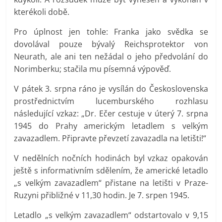
kterékoli době.
Pro úplnost jen tohle: Franka jako svědka se
dovolával pouze bývalý Reichsprotektor von
Neurath, ale ani ten nežádal o jeho předvolání do
Norimberku; stačila mu písemná výpověď.
V pátek 3. srpna ráno je vysílán do Československa
prostřednictvím lucemburského rozhlasu
následující vzkaz: „Dr. Ečer cestuje v úterý 7. srpna
1945 do Prahy americkým letadlem s velkým
zavazadlem. Připravte převzetí zavazadla na letišti!“
V nedělních nočních hodinách byl vzkaz opakován
ještě s informativním sdělením, že americké letadlo
„s velkým zavazadlem“ přistane na letišti v Praze-
Ruzyni přibližné v 11,30 hodin. Je 7. srpen 1945.
Letadlo „s velkým zavazadlem“ odstartovalo v 9,15