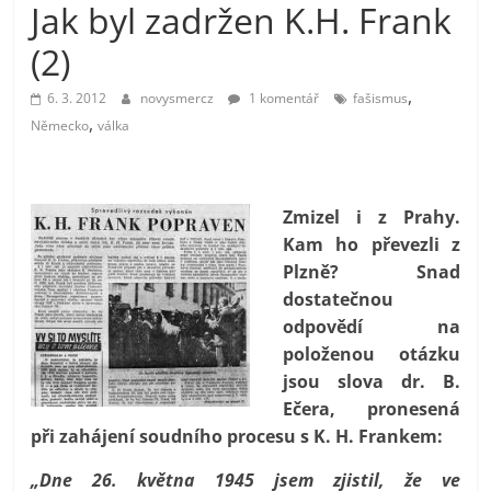
Jak byl zadržen K.H. Frank
prospívá?
(2)
,
6. 3. 2012
novysmercz
1 komentář
fašismus
,
Německo
válka
Zmizel i z Prahy.
Kam ho převezli z
Plzně? Snad
dostatečnou
odpovědí na
položenou otázku
jsou slova dr. B.
Ečera, pronesená
při zahájení soudního procesu s K. H. Frankem:
„Dne 26. května 1945 jsem zjistil, že ve