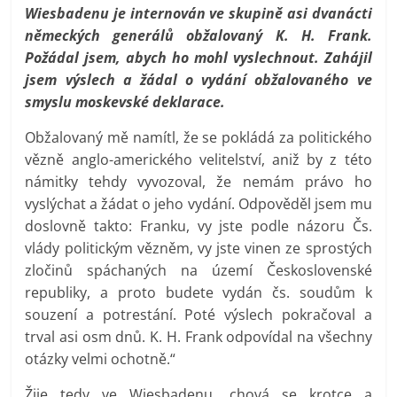
Wiesbadenu je internován ve skupině asi dvanácti
německých generálů obžalovaný K. H. Frank.
Požádal jsem, abych ho mohl vyslechnout. Zahájil
jsem výslech a žádal o vydání obžalovaného ve
smyslu moskevské deklarace.
Obžalovaný mě namítl, že se pokládá za politického
vězně anglo-amerického velitelství, aniž by z této
námitky tehdy vyvozoval, že nemám právo ho
vyslýchat a žádat o jeho vydání. Odpověděl jsem mu
doslovně takto: Franku, vy jste podle názoru Čs.
vlády politickým vězněm, vy jste vinen ze sprostých
zločinů spáchaných na území Československé
republiky, a proto budete vydán čs. soudům k
souzení a potrestání. Poté výslech pokračoval a
trval asi osm dnů. K. H. Frank odpovídal na všechny
otázky velmi ochotně.“
Žije tedy ve Wiesbadenu, chová se krotce a