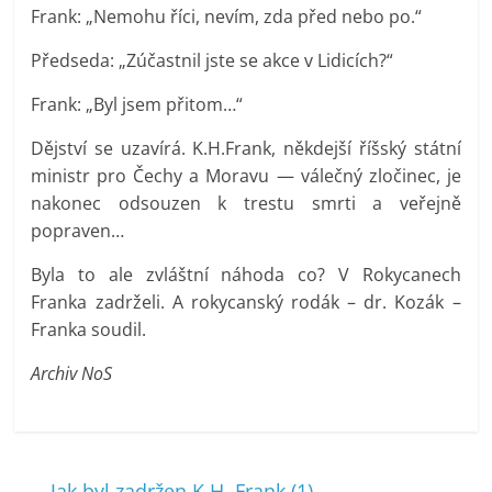
Frank: „Nemohu říci, nevím, zda před nebo po.“
Předseda: „Zúčastnil jste se akce v Lidicích?“
Frank: „Byl jsem přitom…“
Dějství se uzavírá. K.H.Frank, někdejší říšský státní
ministr pro Čechy a Moravu — válečný zločinec, je
nakonec odsouzen k trestu smrti a veřejně
popraven…
Byla to ale zvláštní náhoda co? V Rokycanech
Franka zadrželi. A rokycanský rodák – dr. Kozák –
Franka soudil.
Archiv NoS
←
Jak byl zadržen K.H. Frank (1)