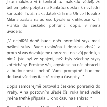
Jistě málokdo ví (i tenkrát to málokdo věděl), že
během jeho pobytu na Pankráci došlo i k nevšední
kuriozitě. Totiž: nakladatelská firma Ulrico Hoepli z
Milána zaslala na adresu bývalého knihkupce K. H.
Franka do českého pohraničí dopis, v němž
uváděla:
„V nejbližší době bude opět normální styk mezi
našimi státy. Bude uvolněna i doprava zboží, a
proto si vás dovolujeme upozornit no svůj podnik, s
nímž jste byl ve spojení, než byly všechny styky
zpřetrhány. Prosíme Vás, abyste se na nás obracel i
v budoucnosti, neboť Vám promptně budeme
dodávat všechny italské knihy a časopisy…“
Dopis samozřejmě putoval z českého pohraničí do
Prahy. A na poštovním úřadě čísi ruka hned vedle
jména trefně připsala: „Toho času na Pankráci!“