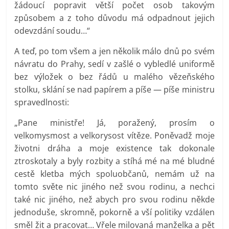
žádoucí popravit větší počet osob takovým
způsobem a z toho důvodu má odpadnout jejich
odevzdání soudu…“
A teď, po tom všem a jen několik málo dnů po svém
návratu do Prahy, sedí v zašlé o vybledlé uniformě
bez výložek o bez řádů u malého vězeňského
stolku, sklání se nad papírem a píše — píše ministru
spravedlnosti:
„Pane ministře! Já, poražený, prosím o
velkomysmost a velkorysost vítěze. Poněvadž moje
životni dráha a moje existence tak dokonale
ztroskotaly a byly rozbity a stíhá mé na mé bludné
cestě kletba mých spoluobčanů, nemám už na
tomto světe nic jiného než svou rodinu, a nechci
také nic jiného, než abych pro svou rodinu někde
jednoduše, skromně, pokorně a vší politiky vzdálen
směl žit a pracovat… Vřele milovaná manželka a pět