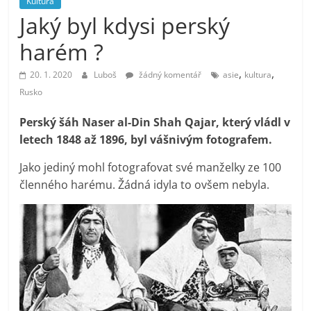
Kultura
prospívá?
Jaký byl kdysi perský
harém ?
,
,
20. 1. 2020
Luboš
žádný komentář
asie
kultura
Rusko
Perský šáh Naser al-Din Shah Qajar, který vládl v
letech 1848 až 1896, byl vášnivým fotografem.
Jako jediný mohl fotografovat své manželky ze 100
členného harému. Žádná idyla to ovšem nebyla.