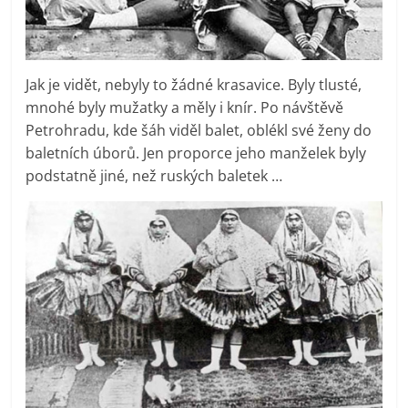
Jak je vidět, nebyly to žádné krasavice. Byly tlusté,
mnohé byly mužatky a měly i knír. Po návštěvě
Petrohradu, kde šáh viděl balet, oblékl své ženy do
baletních úborů. Jen proporce jeho manželek byly
podstatně jiné, než ruských baletek …