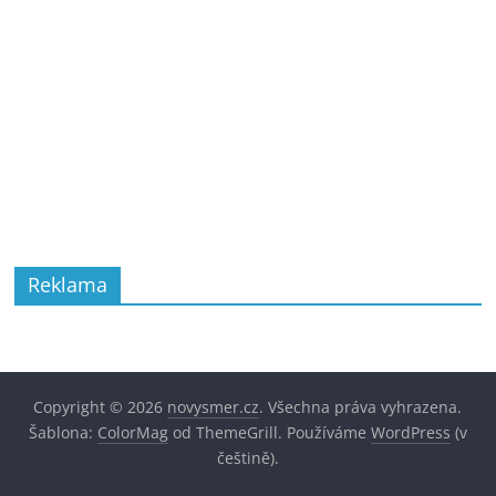
Reklama
Copyright © 2026
novysmer.cz
. Všechna práva vyhrazena.
Šablona:
ColorMag
od ThemeGrill. Používáme
WordPress
(v
češtině).